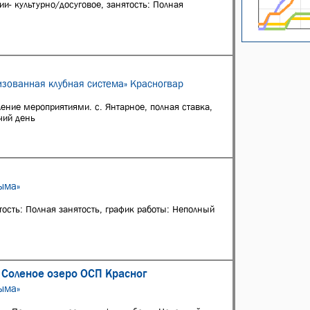
и- культурно/досуговое, занятость: Полная
изованная клубная система» Красногвар
ление мероприятиями. с. Янтарное, полная ставка,
чий день
ыма»
тость: Полная занятость, график работы: Неполный
 Соленое озеро ОСП Красног
ыма»