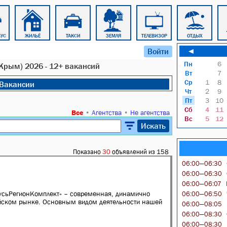
БУС
ЖИЛЬЁ
ТАКСИ
ЗЕМЛЯ
ТЕЛЕВИЗОР
ОТДЫХ
Войти
◄
Пн
6
Крым) 2026 - 12+ вакансий
Вт
7
Ср
1
8
Вакансии
Чт
2
9
Пт
3
10
Сб
4
11
Все
•
Агентства
•
Не агентства
Вс
5
12
Искать
Показано
30
объявлений из 158
06:00—06:30
06:00—06:30
06:00—06:07
РусьРегионКомплект» – современная, динамично
06:00—06:50
йском рынке. Основным видом деятельности нашей
06:00—08:05
06:00—08:30
06:00—08:30