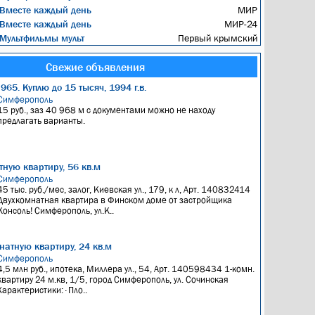
Вместе каждый день
МИР
Вместе каждый день
МИР-24
Мультфильмы мульт
Первый крымский
Свежие объявления
965. Куплю до 15 тысяч, 1994 г.в.
Симферополь
15 руб., заз 40 968 м с документами можно не находу
предлагать варианты.
ную квартиру, 56 кв.м
Симферополь
45 тыс. руб./мес, залог, Киевская ул., 179, к л, Арт. 140832414
Двухкомнатная квартира в Финском доме от застройщика
Консоль! Симферополь, ул.К..
натную квартиру, 24 кв.м
Симферополь
4,5 млн руб., ипотека, Миллера ул., 54, Арт. 140598434 1-комн.
квартиру 24 м.кв, 1/5, город Симферополь, ул. Сочинская
Характеристики: · Пло..