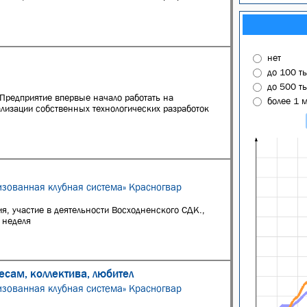
нет
до 100 т
до 500 т
 Предприятие впервые начало работать на
более 1 
ализации собственных технологических разработок
изованная клубная система» Красногвар
я, участие в деятельности Восходненского СДК.,
 неделя
есам, коллектива, любител
изованная клубная система» Красногвар