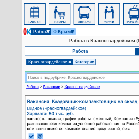
КУЛЬТУРА
БЛОКНОТ
ТОВАРЫ
АВТОБУС
УСЛУГИ
ТРОЛЛЕЙ
7 августа 2026 г. 06:05
Работа
О Крыме
▼
▼
Работа в Красногвардейском (
Работа
Красногвардейское
Категория
✖
▼
Работа
>
Вакансии
>
Красногвардейское
Вакансия: Кладовщик-комплектовщик на склад
Видное (Красногвардейское)
Зарплата: 80 тыс. руб.
занятость: полная, график работы: сменный, Компания «
развивающиеся компания,успешно работающая на Росси
компании является комплектование предприятий, орга...