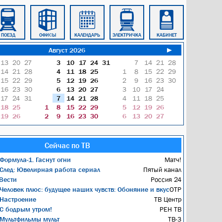
ПОЕЗД
ОФИСЫ
КАЛЕНДАРЬ
ЭЛЕКТРИЧКА
КАБИНЕТ
ПРИРОДА
Август 2026
►
13
20
27
3
10
17
24
31
7
14
21
28
14
21
28
4
11
18
25
1
8
15
22
29
15
22
29
5
12
19
26
2
9
16
23
30
16
23
30
6
13
20
27
3
10
17
24
17
24
31
7
14
21
28
4
11
18
25
18
25
1
8
15
22
29
5
12
19
26
19
26
2
9
16
23
30
6
13
20
27
Сейчас по ТВ
Формула-1. Гаснут огни
Матч!
След: Ювелирная работа сериал
Пятый канал
Вести
Россия 24
Человек плюс: будущее наших чувств: Обоняние и вкус
ОТР
Настроение
ТВ Центр
С бодрым утром!
РЕН ТВ
Мультфильмы мульт
ТВ-3