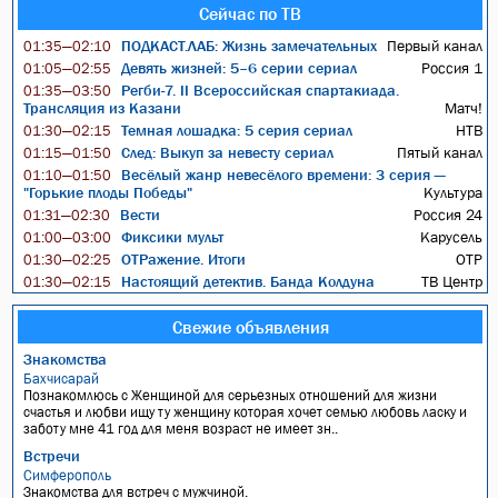
Сейчас по ТВ
ПОДКАСТ.ЛАБ: Жизнь замечательных
Первый канал
01:35—02:10
Девять жизней: 5–6 серии сериал
Россия 1
01:05—02:55
Регби-7. II Всероссийская спартакиада.
01:35—03:50
Трансляция из Казани
Матч!
Темная лошадка: 5 серия сериал
НТВ
01:30—02:15
След: Выкуп за невесту сериал
Пятый канал
01:15—01:50
Весёлый жанр невесёлого времени: 3 серия —
01:10—01:50
"Горькие плоды Победы"
Культура
Вести
Россия 24
01:31—02:30
Фиксики мульт
Карусель
01:00—03:00
ОТРажение. Итоги
ОТР
01:30—02:25
Настоящий детектив. Банда Колдуна
ТВ Центр
01:30—02:15
Свежие объявления
Знакомства
Бахчисарай
Познакомлюсь с Женщиной для серьезных отношений для жизни
счастья и любви ищу ту женщину которая хочет семью любовь ласку и
заботу мне 41 год для меня возраст не имеет зн..
Встречи
Симферополь
Знакомства для встреч с мужчиной.