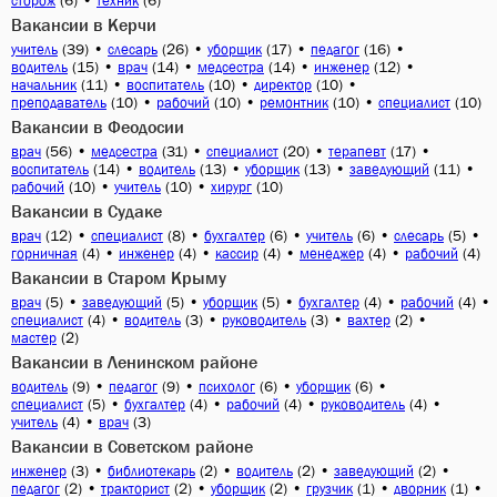
(6)
•
(6)
сторож
техник
Вакансии в Керчи
(39)
•
(26)
•
(17)
•
(16)
•
учитель
слесарь
уборщик
педагог
(15)
•
(14)
•
(14)
•
(12)
•
водитель
врач
медсестра
инженер
(11)
•
(10)
•
(10)
•
начальник
воспитатель
директор
(10)
•
(10)
•
(10)
•
(10)
преподаватель
рабочий
ремонтник
специалист
Вакансии в Феодосии
(56)
•
(31)
•
(20)
•
(17)
•
врач
медсестра
специалист
терапевт
(14)
•
(13)
•
(13)
•
(11)
•
воспитатель
водитель
уборщик
заведующий
(10)
•
(10)
•
(10)
рабочий
учитель
хирург
Вакансии в Судаке
(12)
•
(8)
•
(6)
•
(6)
•
(5)
•
врач
специалист
бухгалтер
учитель
слесарь
(4)
•
(4)
•
(4)
•
(4)
•
(4)
горничная
инженер
кассир
менеджер
рабочий
Вакансии в Старом Крыму
(5)
•
(5)
•
(5)
•
(4)
•
(4)
•
врач
заведующий
уборщик
бухгалтер
рабочий
(4)
•
(3)
•
(3)
•
(2)
•
специалист
водитель
руководитель
вахтер
(2)
мастер
Вакансии в Ленинском районе
(9)
•
(9)
•
(6)
•
(6)
•
водитель
педагог
психолог
уборщик
(5)
•
(4)
•
(4)
•
(4)
•
специалист
бухгалтер
рабочий
руководитель
(4)
•
(3)
учитель
врач
Вакансии в Советском районе
(3)
•
(2)
•
(2)
•
(2)
•
инженер
библиотекарь
водитель
заведующий
(2)
•
(2)
•
(2)
•
(1)
•
(1)
•
педагог
тракторист
уборщик
грузчик
дворник