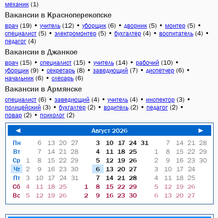
(1)
механик
Вакансии в Красноперекопске
(19)
•
(12)
•
(6)
•
(5)
•
(5)
•
врач
учитель
уборщик
дворник
монтер
(5)
•
(5)
•
(4)
•
(4)
•
специалист
электромонтер
бухгалтер
воспитатель
(4)
педагог
Вакансии в Джанкое
(15)
•
(15)
•
(14)
•
(10)
•
врач
специалист
учитель
рабочий
(9)
•
(8)
•
(7)
•
(6)
•
уборщик
секретарь
заведующий
диспетчер
(6)
•
(6)
начальник
слесарь
Вакансии в Армянске
(6)
•
(4)
•
(4)
•
(3)
•
специалист
заведующий
учитель
инспектор
(3)
•
(2)
•
(2)
•
(2)
•
полицейский
бухгалтер
водитель
педагог
(2)
•
(2)
повар
психолог
◄
Август 2026
►
Пн
6
13
20
27
3
10
17
24
31
7
14
21
28
Вт
7
14
21
28
4
11
18
25
1
8
15
22
29
Ср
1
8
15
22
29
5
12
19
26
2
9
16
23
30
Чт
2
9
16
23
30
6
13
20
27
3
10
17
24
Пт
3
10
17
24
31
7
14
21
28
4
11
18
25
Сб
4
11
18
25
1
8
15
22
29
5
12
19
26
Вс
5
12
19
26
2
9
16
23
30
6
13
20
27