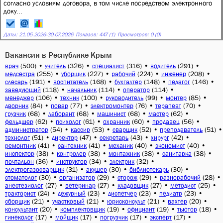
согласно условиям договора, в том числе посредством электронного
доку...
Даты:
21.05.2026
-
30.07.2026
Показов: 447 (1)
Просмотров: 0 (0)
Вакансии в Республике Крым
(500)
•
(326)
•
(316)
•
(291)
•
врач
учитель
специалист
водитель
(255)
•
(227)
•
(224)
•
(208)
•
медсестра
уборщик
рабочий
инженер
(191)
•
(168)
•
(148)
•
(146)
•
слесарь
воспитатель
бухгалтер
педагог
(118)
•
(114)
•
(114)
•
заведующий
начальник
оператор
(106)
•
(100)
•
(99)
•
(85)
•
менеджер
техник
руководитель
монтер
(84)
•
(77)
•
(76)
•
(70)
•
дворник
повар
электромонтер
терапевт
(68)
•
(68)
•
(68)
•
(62)
•
грузчик
лаборант
машинист
мастер
(62)
•
(61)
•
(60)
•
(56)
•
фельдшер
психолог
охранник
продавец
(54)
•
(53)
•
(52)
•
(51)
•
администратор
кассир
сварщик
преподаватель
(51)
•
(47)
•
(43)
•
(42)
•
технолог
директор
секретарь
хирург
(41)
•
(41)
•
(40)
•
(40)
•
ремонтник
сантехник
механик
экономист
(38)
•
(38)
•
(38)
•
(38)
•
инспектор
контролер
монтажник
санитарка
(36)
•
(34)
•
(32)
•
почтальон
инструктор
электрик
(31)
•
(30)
•
(30)
•
электрогазосварщик
акушер
библиотекарь
(30)
•
(29)
•
(29)
•
(28)
•
стоматолог
организатор
сторож
разнорабочий
(27)
•
(27)
•
(27)
•
(25)
•
анестезиолог
ветеринар
кладовщик
методист
(24)
•
(23)
•
(23)
•
(23)
•
тракторист
дежурный
диспетчер
педиатр
(21)
•
(21)
•
(21)
•
(20)
•
сборщик
участковый
юрисконсульт
вахтер
(20)
•
(19)
•
(19)
•
(18)
•
консультант
комплектовщик
официант
тьютор
(17)
•
(17)
•
(17)
•
(17)
•
гинеколог
мойщик
погрузчик
эксперт