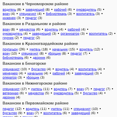
Вакансии в Черноморском районе
(8)
•
(8)
•
(6)
•
(5)
•
водитель
заведующий
рабочий
руководитель
(4)
•
(4)
•
(3)
•
(3)
•
врач
специалист
библиотекарь
воспитатель
(3)
•
(3)
инженер
педагог
Вакансии в Раздольном и районе
(8)
•
(6)
•
(4)
•
(4)
•
врач
медсестра
водитель
рабочий
(4)
•
(3)
•
(3)
•
(2)
•
руководитель
заведующий
организатор
воспитатель
(2)
•
(2)
грузчик
педагог
Вакансии в Красногвардейском районе
(26)
•
(18)
•
(15)
•
(12)
•
почтальон
учитель
начальник
водитель
(10)
•
(8)
•
(8)
•
(7)
•
врач
специалист
уборщик
педагог
(6)
•
(6)
библиотекарь
дворник
Вакансии в Белогорске
(10)
•
(4)
•
(4)
•
(4)
•
специалист
бухгалтер
водитель
воспитатель
(4)
•
(4)
•
(4)
•
(3)
•
менеджер
начальник
рабочий
заведующий
(3)
•
(3)
оператор
уборщик
Вакансии в Нижнегорском районе
(17)
•
(11)
•
(7)
•
(7)
•
(7)
•
специалист
учитель
водитель
врач
педагог
(6)
•
(5)
•
(5)
•
(4)
•
ветеринар
медсестра
руководитель
бухгалтер
(4)
дворник
Вакансии в Первомайском районе
(12)
•
(11)
•
(11)
•
(10)
•
педагог
водитель
учитель
специалист
(9)
•
(7)
•
(6)
•
(6)
•
бухгалтер
врач
воспитатель
заведующий