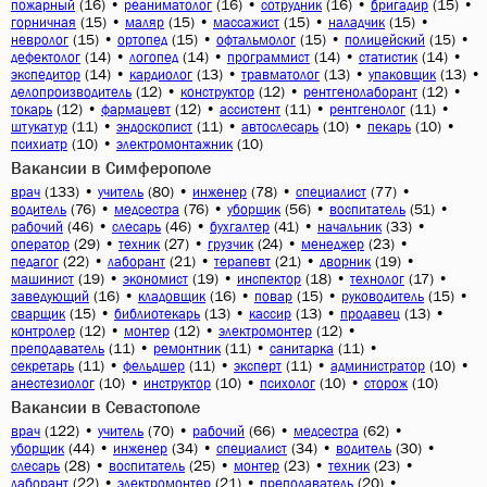
(16)
•
(16)
•
(16)
•
(15)
•
пожарный
реаниматолог
сотрудник
бригадир
(15)
•
(15)
•
(15)
•
(15)
•
горничная
маляр
массажист
наладчик
(15)
•
(15)
•
(15)
•
(15)
•
невролог
ортопед
офтальмолог
полицейский
(14)
•
(14)
•
(14)
•
(14)
•
дефектолог
логопед
программист
статистик
(14)
•
(13)
•
(13)
•
(13)
•
экспедитор
кардиолог
травматолог
упаковщик
(12)
•
(12)
•
(12)
•
делопроизводитель
конструктор
рентгенолаборант
(12)
•
(12)
•
(11)
•
(11)
•
токарь
фармацевт
ассистент
рентгенолог
(11)
•
(11)
•
(10)
•
(10)
•
штукатур
эндоскопист
автослесарь
пекарь
(10)
•
(10)
психиатр
электромонтажник
Вакансии в Симферополе
(133)
•
(80)
•
(78)
•
(77)
•
врач
учитель
инженер
специалист
(76)
•
(76)
•
(56)
•
(51)
•
водитель
медсестра
уборщик
воспитатель
(46)
•
(46)
•
(41)
•
(33)
•
рабочий
слесарь
бухгалтер
начальник
(29)
•
(27)
•
(24)
•
(23)
•
оператор
техник
грузчик
менеджер
(22)
•
(21)
•
(21)
•
(19)
•
педагог
лаборант
терапевт
дворник
(19)
•
(19)
•
(18)
•
(17)
•
машинист
экономист
инспектор
технолог
(16)
•
(16)
•
(15)
•
(15)
•
заведующий
кладовщик
повар
руководитель
(15)
•
(13)
•
(13)
•
(13)
•
сварщик
библиотекарь
кассир
продавец
(12)
•
(12)
•
(12)
•
контролер
монтер
электромонтер
(11)
•
(11)
•
(11)
•
преподаватель
ремонтник
санитарка
(11)
•
(11)
•
(11)
•
(10)
•
секретарь
фельдшер
эксперт
администратор
(10)
•
(10)
•
(10)
•
(10)
анестезиолог
инструктор
психолог
сторож
Вакансии в Севастополе
(122)
•
(70)
•
(66)
•
(62)
•
врач
учитель
рабочий
медсестра
(44)
•
(34)
•
(34)
•
(30)
•
уборщик
инженер
специалист
водитель
(28)
•
(25)
•
(23)
•
(23)
•
слесарь
воспитатель
монтер
техник
(22)
•
(21)
•
(20)
•
лаборант
электромонтер
преподаватель