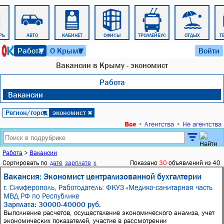
РЬ
АВТО
КАБИНЕТ
ОФИСЫ
ТРОЛЛЕЙБУС
ОТДЫХ
Т
6 августа 2026 г. 01:43
Работа
О Крыме
Войти
▼
▼
Вакансии в Крыму - экономист
Работа
Вакансии
Регион/город
экономист
▼
✖
Все
•
Агентства
•
Не агентства
Работа
>
Вакансии
Сортировать по
дате
зарплате
x
Показано
30
объявлений из 40
Вакансия: Экономист централизованной бухгалтерии
г. Симферополь,
Работодатель: ФКУЗ «Медико-санитарная часть
МВД РФ по Республике
Зарплата: 30000-40000 руб.
Выполнение расчетов, осуществление экономического анализа, учет
экономических показателей, участие в рассмотрении