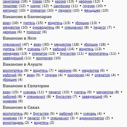
(16)
•
(15)
•
(13)
•
(12)
•
санитарка
повар
кассир
дворник
(12)
•
(12)
•
(11)
•
(10)
•
терапевт
хирург
сантехник
грузчик
(10)
•
(10)
•
(10)
•
(10)
методист
оператор
педиатр
фельдшер
Вакансии в Бахчисарае
(16)
•
(15)
•
(13)
•
(13)
•
врач
учитель
водитель
уборщик
(10)
•
(8)
•
(8)
•
(7)
•
медсестра
руководитель
специалист
педагог
(6)
•
(6)
дворник
психолог
Вакансии в Ялте
(47)
•
(30)
•
(18)
•
(18)
•
специалист
врач
медсестра
уборщик
(18)
•
(17)
•
(14)
•
(13)
•
учитель
слесарь
рабочий
водитель
(13)
•
(13)
•
(11)
•
(11)
•
менеджер
оператор
бухгалтер
воспитатель
(11)
•
(10)
заведующий
контролер
Вакансии в Алуште
(9)
•
(7)
•
(6)
•
(6)
•
воспитатель
водитель
дворник
медсестра
(6)
•
(5)
•
(4)
•
(4)
•
(4)
•
рабочий
врач
грузчик
контролер
оператор
(4)
уборщик
Вакансии в Евпатории
(15)
•
(11)
•
(10)
•
(9)
•
(8)
•
врач
слесарь
педагог
учитель
медсестра
(8)
•
(8)
•
(7)
•
(6)
•
рабочий
специалист
бухгалтер
заведующий
(6)
инженер
Вакансии в Саках
(6)
•
(5)
•
(4)
•
(4)
•
воспитатель
бухгалтер
рабочий
слесарь
(3)
•
(3)
•
(3)
•
(2)
•
инженер
педагог
специалист
администратор
(2)
•
(2)
виноградарь
водитель