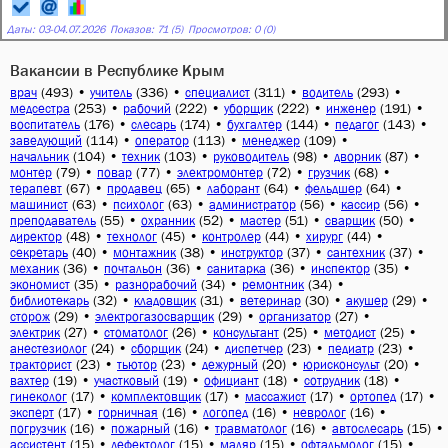
Даты:
03
-
04.07.2026
Показов: 71 (5)
Просмотров: 0 (0)
Вакансии в Республике Крым
(493)
•
(336)
•
(311)
•
(293)
•
врач
учитель
специалист
водитель
(253)
•
(222)
•
(222)
•
(191)
•
медсестра
рабочий
уборщик
инженер
(176)
•
(174)
•
(144)
•
(143)
•
воспитатель
слесарь
бухгалтер
педагог
(114)
•
(113)
•
(109)
•
заведующий
оператор
менеджер
(104)
•
(103)
•
(98)
•
(87)
•
начальник
техник
руководитель
дворник
(79)
•
(77)
•
(72)
•
(68)
•
монтер
повар
электромонтер
грузчик
(67)
•
(65)
•
(64)
•
(64)
•
терапевт
продавец
лаборант
фельдшер
(63)
•
(63)
•
(56)
•
(56)
•
машинист
психолог
администратор
кассир
(55)
•
(52)
•
(51)
•
(50)
•
преподаватель
охранник
мастер
сварщик
(48)
•
(45)
•
(44)
•
(44)
•
директор
технолог
контролер
хирург
(40)
•
(38)
•
(37)
•
(37)
•
секретарь
монтажник
инструктор
сантехник
(36)
•
(36)
•
(36)
•
(35)
•
механик
почтальон
санитарка
инспектор
(35)
•
(34)
•
(34)
•
экономист
разнорабочий
ремонтник
(32)
•
(31)
•
(30)
•
(29)
•
библиотекарь
кладовщик
ветеринар
акушер
(29)
•
(29)
•
(27)
•
сторож
электрогазосварщик
организатор
(27)
•
(26)
•
(25)
•
(25)
•
электрик
стоматолог
консультант
методист
(24)
•
(24)
•
(23)
•
(23)
•
анестезиолог
сборщик
диспетчер
педиатр
(23)
•
(23)
•
(20)
•
(20)
•
тракторист
тьютор
дежурный
юрисконсульт
(19)
•
(19)
•
(18)
•
(18)
•
вахтер
участковый
официант
сотрудник
(17)
•
(17)
•
(17)
•
(17)
•
гинеколог
комплектовщик
массажист
ортопед
(17)
•
(16)
•
(16)
•
(16)
•
эксперт
горничная
логопед
невролог
(16)
•
(16)
•
(16)
•
(15)
•
погрузчик
пожарный
травматолог
автослесарь
(15)
•
(15)
•
(15)
•
(15)
•
ассистент
дефектолог
маляр
офтальмолог