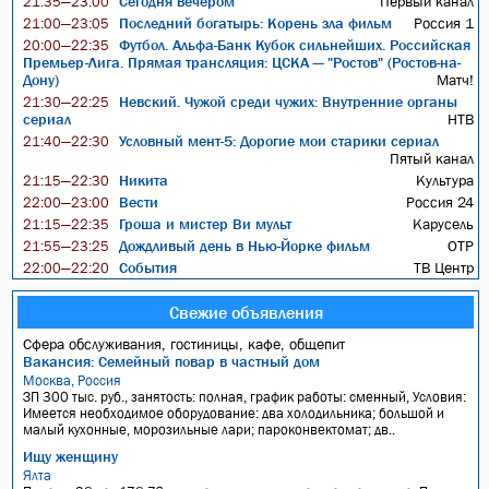
Сегодня вечером
Первый канал
21:35—23:00
Последний богатырь: Корень зла фильм
Россия 1
21:00—23:05
Футбол. Альфа-Банк Кубок сильнейших. Российская
20:00—22:35
Премьер-Лига. Прямая трансляция: ЦСКА — "Ростов" (Ростов-на-
Дону)
Матч!
Невский. Чужой среди чужих: Внутренние органы
21:30—22:25
сериал
НТВ
Условный мент-5: Дорогие мои старики сериал
21:40—22:30
Пятый канал
Никита
Культура
21:15—22:30
Вести
Россия 24
22:00—23:00
Гроша и мистер Ви мульт
Карусель
21:15—22:35
Дождливый день в Нью-Йорке фильм
ОТР
21:55—23:25
События
ТВ Центр
22:00—22:20
Свежие объявления
Сфера обслуживания, гостиницы, кафе, общепит
Вакансия: Семейный повар в частный дом
Москва, Россия
ЗП 300 тыс. руб., занятость: полная, график работы: сменный, Условия:
Имеется необходимое оборудование: два холодильника; большой и
малый кухонные, морозильные лари; пароконвектомат; дв..
Ищу женщину
Ялта