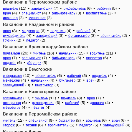
Вакансии в Черноморском районе
(11)
•
(7)
•
(6)
•
(5)
•
водитель
заведующий
руководитель
рабочий
(4)
•
(4)
•
(3)
•
(3)
•
врач
специалист
библиотекарь
воспитатель
(3)
•
(3)
инженер
машинист
Вакансии в Раздольном и районе
(8)
•
(6)
•
(4)
•
(4)
•
врач
медсестра
водитель
рабочий
(4)
•
(3)
•
(3)
•
(2)
•
руководитель
заведующий
организатор
воспитатель
(2)
•
(2)
грузчик
педагог
Вакансии в Красногвардейском районе
(26)
•
(16)
•
(15)
•
(11)
•
почтальон
учитель
начальник
водитель
(7)
•
(7)
•
(6)
•
(6)
•
врач
специалист
библиотекарь
оператор
(6)
•
(5)
педагог
уборщик
Вакансии в Белогорске
(10)
•
(6)
•
(5)
•
(4)
•
специалист
воспитатель
рабочий
водитель
(4)
•
(4)
•
(3)
•
(3)
•
менеджер
начальник
бухгалтер
врач
(3)
•
(3)
заведующий
инструктор
Вакансии в Нижнегорском районе
(13)
•
(11)
•
(8)
•
(7)
•
специалист
учитель
водитель
врач
(6)
•
(6)
•
(5)
•
(4)
•
ветеринар
руководитель
рабочий
дворник
(4)
•
(4)
медсестра
педагог
Вакансии в Первомайском районе
(12)
•
(9)
•
(8)
•
(6)
•
(6)
•
учитель
специалист
бухгалтер
водитель
врач
(6)
•
(6)
•
(5)
•
(5)
•
(4)
сторож
техник
воспитатель
педагог
заведующий
Вакансии в Керчи