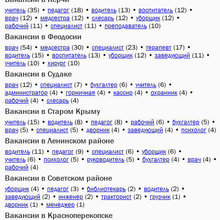
(35)
•
(18)
•
(13)
•
(12)
•
учитель
педагог
водитель
воспитатель
(12)
•
(12)
•
(12)
•
(12)
•
врач
медсестра
слесарь
уборщик
(11)
•
(11)
•
(10)
рабочий
специалист
преподаватель
Вакансии в Феодосии
(54)
•
(30)
•
(23)
•
(17)
•
врач
медсестра
специалист
терапевт
(15)
•
(13)
•
(12)
•
(11)
•
водитель
воспитатель
уборщик
заведующий
(10)
•
(10)
учитель
хирург
Вакансии в Судаке
(12)
•
(7)
•
(6)
•
(6)
•
врач
специалист
бухгалтер
учитель
(4)
•
(4)
•
(4)
•
(4)
•
администратор
горничная
кассир
охранник
(4)
•
(4)
рабочий
слесарь
Вакансии в Старом Крыму
(15)
•
(8)
•
(8)
•
(6)
•
(5)
•
учитель
водитель
педагог
рабочий
бухгалтер
(5)
•
(5)
•
(4)
•
(4)
•
(4)
врач
специалист
дворник
заведующий
психолог
Вакансии в Ленинском районе
(11)
•
(9)
•
(6)
•
(6)
•
водитель
педагог
специалист
уборщик
(6)
•
(5)
•
(5)
•
(4)
•
(4)
•
учитель
психолог
руководитель
бухгалтер
врач
(4)
рабочий
Вакансии в Советском районе
(4)
•
(3)
•
(2)
•
(2)
•
уборщик
педагог
библиотекарь
водитель
(2)
•
(2)
•
(2)
•
(1)
•
заведующий
инженер
тракторист
грузчик
(1)
•
(1)
дворник
менеджер
Вакансии в Красноперекопске