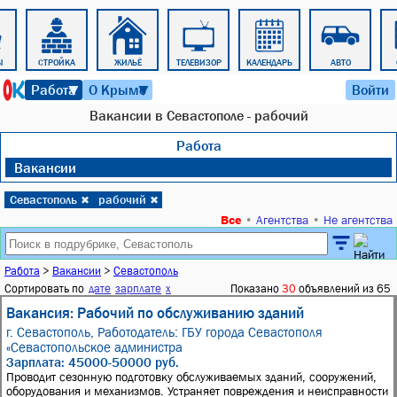
Ы
СТРОЙКА
ЖИЛЬЁ
ТЕЛЕВИЗОР
КАЛЕНДАРЬ
АВТО
8 августа 2026 г. 22:06
Работа
О Крыме
Войти
▼
▼
Вакансии в Севастополе - рабочий
Работа
Вакансии
Севастополь
рабочий
✖
✖
Все
•
Агентства
•
Не агентства
Работа
>
Вакансии
>
Севастополь
Сортировать по
дате
зарплате
x
Показано
30
объявлений из 65
Вакансия: Рабочий по обслуживанию зданий
г. Севастополь,
Работодатель: ГБУ города Севастополя
«Севастопольское администра
Зарплата: 45000-50000 руб.
Проводит сезонную подготовку обслуживаемых зданий, сооружений,
оборудования и механизмов. Устраняет повреждения и неисправности