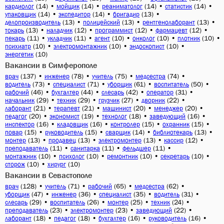
(14)
•
(14)
•
(14)
•
(14)
•
кардиолог
мойщик
реаниматолог
статистик
(14)
•
(14)
•
(13)
•
упаковщик
экспедитор
бригадир
(13)
•
(13)
•
(13)
•
делопроизводитель
полицейский
рентгенолаборант
(13)
•
(12)
•
(12)
•
(12)
•
токарь
наладчик
программист
фармацевт
(11)
•
(11)
•
(10)
•
(10)
•
(10)
•
пекарь
укладчик
агент
онколог
плотник
(10)
•
(10)
•
(10)
•
психиатр
электромонтажник
эндоскопист
(10)
энергетик
Вакансии в Симферополе
(137)
•
(78)
•
(75)
•
(74)
•
врач
инженер
учитель
медсестра
(73)
•
(71)
•
(61)
•
(50)
•
водитель
специалист
уборщик
воспитатель
(46)
•
(44)
•
(42)
•
(31)
•
рабочий
бухгалтер
слесарь
оператор
(29)
•
(29)
•
(27)
•
(22)
•
начальник
техник
грузчик
дворник
(21)
•
(21)
•
(20)
•
(20)
•
лаборант
терапевт
машинист
менеджер
(20)
•
(19)
•
(18)
•
(16)
•
педагог
экономист
технолог
заведующий
(16)
•
(16)
•
(15)
•
(15)
•
инспектор
кладовщик
контролер
охранник
(15)
•
(15)
•
(14)
•
(13)
•
повар
руководитель
сварщик
библиотекарь
(13)
•
(13)
•
(13)
•
(12)
•
монтер
продавец
электромонтер
кассир
(11)
•
(11)
•
(11)
•
преподаватель
санитарка
фельдшер
(10)
•
(10)
•
(10)
•
(10)
•
монтажник
психолог
ремонтник
секретарь
(10)
•
(10)
сторож
хирург
Вакансии в Севастополе
(128)
•
(71)
•
(65)
•
(62)
•
врач
учитель
рабочий
медсестра
(47)
•
(36)
•
(35)
•
(31)
•
уборщик
инженер
специалист
водитель
(29)
•
(26)
•
(25)
•
(24)
•
слесарь
воспитатель
монтер
техник
(23)
•
(23)
•
(22)
•
преподаватель
электромонтер
заведующий
(18)
•
(18)
•
(16)
•
(16)
•
лаборант
педагог
бухгалтер
руководитель