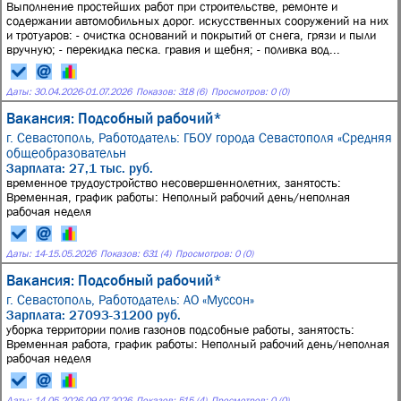
Выполнение простейших работ при строительстве, ремонте и
содержании автомобильных дорог. искусственных сооружений на них
и тротуаров: - очистка оснований и покрытий от снега, грязи и пыли
вручную; - перекидка песка. гравия и щебня; - поливка вод...
Даты:
30.04.2026
-
01.07.2026
Показов: 318 (6)
Просмотров: 0 (0)
Вакансия: Подсобный рабочий*
г. Севастополь,
Работодатель: ГБОУ города Севастополя «Средняя
общеобразовательн
Зарплата: 27,1 тыс. руб.
временное трудоустройство несовершеннолетних, занятость:
Временная, график работы: Неполный рабочий день/неполная
рабочая неделя
Даты:
14
-
15.05.2026
Показов: 631 (4)
Просмотров: 0 (0)
Вакансия: Подсобный рабочий*
г. Севастополь,
Работодатель: АО «Муссон»
Зарплата: 27093-31200 руб.
уборка территории полив газонов подсобные работы, занятость:
Временная работа, график работы: Неполный рабочий день/неполная
рабочая неделя
Даты:
14.05.2026
-
09.07.2026
Показов: 515 (4)
Просмотров: 0 (0)