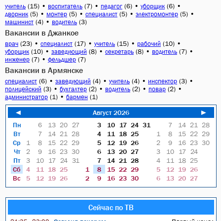
(15)
•
(7)
•
(6)
•
(6)
•
учитель
воспитатель
педагог
уборщик
(5)
•
(5)
•
(5)
•
(5)
•
дворник
монтер
специалист
электромонтер
(4)
•
(3)
машинист
водитель
Вакансии в Джанкое
(23)
•
(17)
•
(15)
•
(10)
•
врач
специалист
учитель
рабочий
(10)
•
(8)
•
(8)
•
(7)
•
уборщик
заведующий
секретарь
водитель
(7)
•
(7)
инженер
фельдшер
Вакансии в Армянске
(6)
•
(4)
•
(4)
•
(3)
•
специалист
заведующий
учитель
инспектор
(3)
•
(2)
•
(2)
•
(2)
•
полицейский
бухгалтер
водитель
повар
(1)
•
(1)
администратор
бармен
◄
Август 2026
►
Пн
6
13
20
27
3
10
17
24
31
7
14
21
28
Вт
7
14
21
28
4
11
18
25
1
8
15
22
29
Ср
1
8
15
22
29
5
12
19
26
2
9
16
23
30
Чт
2
9
16
23
30
6
13
20
27
3
10
17
24
Пт
3
10
17
24
31
7
14
21
28
4
11
18
25
Сб
4
11
18
25
1
8
15
22
29
5
12
19
26
Вс
5
12
19
26
2
9
16
23
30
6
13
20
27
Сейчас по ТВ