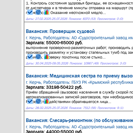
1. Контроль состояния здоровья бригады, ее оснащеннос
от диспетчера и в течение минуты отправка на маршрут (п
пациента). 3. Оказание неотложной медпо...
Даты:
27.02.2025
-
25.07.2026
Показов: 8370 (53)
Просмотров: 0 (0)
Вакансия: Проверщик судовой
г. Керчь,
Работодатель: АО «Судостроительный завод им
Зарплата: 55000-65000 руб.
выполнение проверочно-разметочных работ; производить ра
производить разметку и установку стапельных тумб под з
разметку, проверку полотнищ после стыко...
Даты:
30.04.2025
-
09.05.2026
Показов: 10967 (49)
Просмотров: 3 (0)
Вакансия: Медицинская сестра по приему выз
г. Керчь,
Работодатель: ГБУЗ РК «Крымский республик
Зарплата: 33198-50422 руб.
Приём обращений (вызовов) населения в службу скорой п
автоматизированных записей разговоров, при необходимо
Руководство действиями обратившегося лица...
Даты:
28.02.2025
-
25.07.2026
Показов: 7512 (56)
Просмотров: 9 (1)
Вакансия: Слесарь-ремонтник (по обслуживанию
г. Керчь,
Работодатель: АО «Судостроительный завод им
Зарплата: 44000-55000 руб.