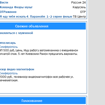
Вести
Россия 24
Команда Флоры мульт
Карусель
ОТРажение
ОТР
Я иду тебя искать-4. Паранойя: 1–2 серии фильм
ТВ Центр
Свежие объявления
акомиться с мужчиной
втослесарь
Симферополь
ЗП 500 руб./день, Ищу работу автомеханика с ежедневнои
оплатой стаж. 5 лет Киевским Раион предлагать варианты.
изор видео магнитафон
Симферополь
2000 руб., телевизор видеомагнитофон все рабочее ул.
кечкеметская.
Голосование