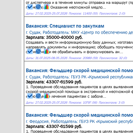
от диспетчера и в течение минуты отправка на маршрут (п
пациента). 3. Оказание неотложной медпо...
Даты:
27.02.2025
-
25.07.2026
Показов: 11400 (55)
Просмотров: 2 (0)
Вакансия: Специалист по закупкам
г. Судак,
Работодатель: МКУ «Центр по обеспечению де
Зарплата: 35000-40000 руб.
Создавать и вести информационную базу данных; изготавл
направлять документы и информацию; обобщать полученну
статистически ее обрабатывать и формулировать ан...
Даты:
31.07.2025
-
08.05.2026
Показов: 20989 (59)
Просмотров: 32 (0)
Вакансия: Фельдшер скорой медицинской помощ
г. Судак,
Работодатель: ГБУЗ РК «Крымский республика
Зарплата: 43307-61599 руб.
1. Проведение обследования пациентов в целях выявления
скорой медицинской помощи в экстренной и неотложной 
и проведение лечения пациентам с заболе...
Даты:
27.02.2025
-
25.07.2026
Показов: 10797 (56)
Просмотров: 3 (0)
Вакансия: Фельдшер скорой медицинской помо
г. Феодосия,
Работодатель: ГБУЗ РК «Крымский респуб
Зарплата: 43307-61599 руб.
1. Проведение обследования пациентов в целях выявления