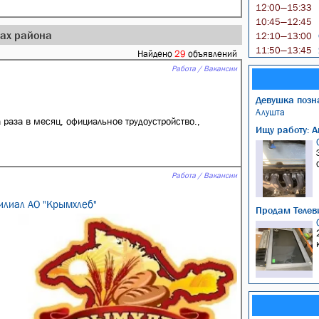
12:00—15:33
10:45—12:45
дах района
12:10—13:00
11:50—13:45
Найдено
29
объявлений
Работа / Вакансии
Девушка позн
Алушта
 раза в месяц, официальное трудоустройство.,
Ищу работу: А
Работа / Вакансии
илиал АО "Крымхлеб"
Продам Телев