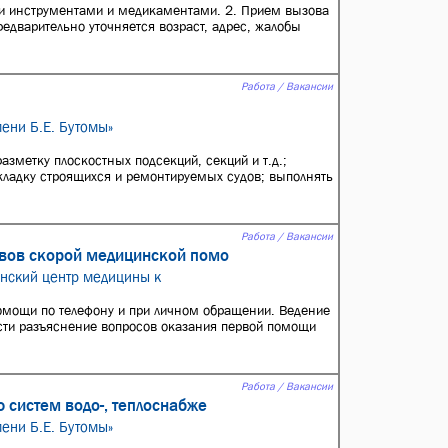
ти инструментами и медикаментами. 2. Прием вызова
редварительно уточняется возраст, адрес, жалобы
Работа / Вакансии
ени Б.Е. Бутомы»
зметку плоскостных подсекций, секций и т.д.;
акладку строящихся и ремонтируемых судов; выполнять
Работа / Вакансии
овов скорой медицинской помо
анский центр медицины к
омощи по телефону и при личном обращении. Ведение
сти разъяснение вопросов оказания первой помощи
Работа / Вакансии
 систем водо-, теплоснабже
ени Б.Е. Бутомы»