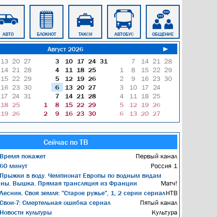
АВТО
БЛОКНОТ
ТАКСИ
АВТОБУС
ОБЩЕНИЕ
ОТДЫХ
Август 2026
►
13
20
27
3
10
17
24
31
7
14
21
28
14
21
28
4
11
18
25
1
8
15
22
29
15
22
29
5
12
19
26
2
9
16
23
30
16
23
30
6
13
20
27
3
10
17
24
17
24
31
7
14
21
28
4
11
18
25
18
25
1
8
15
22
29
5
12
19
26
19
26
2
9
16
23
30
6
13
20
27
Сейчас по ТВ
Время покажет
Первый канал
60 минут
Россия 1
Прыжки в воду. Чемпионат Европы по водным видам
ины. Вышка. Прямая трансляция из Франции
Матч!
Лесник. Своя земля: "Старое ружье", 1, 2 серии сериал
НТВ
Свои-7: Смертельная ошибка сериал
Пятый канал
Новости культуры
Культура