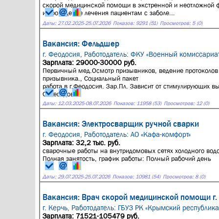
скорой медицинской помощи в экстренной и неотложной 
и проведение лечения пациентам с заболе...
Даты:
27.02.2025
-
25.07.2026
Показов: 9291 (51)
Просмотров: 5 (0)
Вакансия: Фельдшер
г. Феодосия,
Работодатель: ФКУ «Военный комиссариа
Зарплата: 29000-30000 руб.
Первичный мед.Осмотр призывников, ведение протоколов
призывника., Социальный пакет
работа в г.Феодосия. Зар.Пл. Зависит от стимулирующих в
Собеседов...
Даты:
12.03.2025
-
08.07.2026
Показов: 11958 (53)
Просмотров: 12 (0)
Вакансия: Электросварщик ручной сварки
г. Феодосия,
Работодатель: АО «Кафа-комфорт»
Зарплата: 32,2 тыс. руб.
сварочные работы на внутридомовых сетях холодного водо
Полная занятость, график работы: Полный рабочий день
Даты:
29.07.2025
-
25.07.2026
Показов: 10981 (54)
Просмотров: 8 (0)
Вакансия: Врач скорой медицинской помощи г.
г. Керчь,
Работодатель: ГБУЗ РК «Крымский республик
Зарплата: 71521-105479 руб.