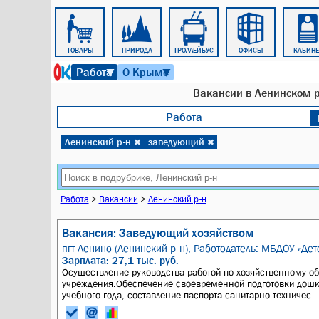
ЖИЛЬЁ
ТОВАРЫ
ПРИРОДА
ТРОЛЛЕЙБУС
ОФИСЫ
КАБИНЕ
6 августа 2026 г. 12:30
Работа
О Крыме
▼
▼
Вакансии в Ленинском 
Работа
Ленинский р-н
заведующий
✖
✖
Работа
>
Вакансии
>
Ленинский р-н
Вакансия: Заведующий хозяйством
пгт Ленино (Ленинский р-н),
Работодатель: МБДОУ «Дет
Зарплата: 27,1 тыс. руб.
Осуществление руководства работой по хозяйственному о
учреждения.Обеспечение своевременной подготовки дошко
учебного года, составление паспорта санитарно-техничес..