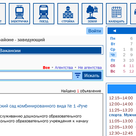
Т
ЭЛЕКТРИЧКА
ПОЕЗД
СТРОЙКА
ЗЕМЛЯ
КАЛЕНДАРЬ
Войти
◄
Пн
6
районе - заведующий
Вт
7
Ср
1
8
Вакансии
Чт
2
9
Пт
3
10
Сб
4
11
Все
•
Агентства
•
Не агентства
Вс
5
12
Искать
Найдено
1
объявление
12:15—14:00
12:00—14:00
ский сад комбинированного вида № 1 «Руче
11:25—13:20
спорта. Мужч
бслуживанию дошкольного образовательного
льного образовательного учреждения к началу
11:05—13:00
.
12:05—13:00
12:30—12:45