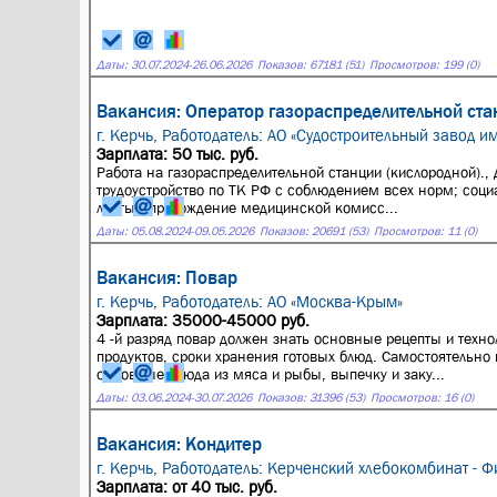
Даты:
30.07.2024
-
26.06.2026
Показов: 67181 (51)
Просмотров: 199 (0)
Вакансия: Оператор газораспределительной ста
г. Керчь,
Работодатель: АО «Судостроительный завод им
Зарплата: 50 тыс. руб.
Работа на газораспределительной станции (кислородной).
трудоустройство по ТК РФ с соблюдением всех норм; соци
листы); прохождение медицинской комисс...
Даты:
05.08.2024
-
09.05.2026
Показов: 20691 (53)
Просмотров: 11 (0)
Вакансия: Повар
г. Керчь,
Работодатель: АО «Москва-Крым»
Зарплата: 35000-45000 руб.
4 -й разряд повар должен знать основные рецепты и техно
продуктов, сроки хранения готовых блюд. Самостоятельно 
основные блюда из мяса и рыбы, выпечку и заку...
Даты:
03.06.2024
-
30.07.2026
Показов: 31396 (53)
Просмотров: 16 (0)
Вакансия: Кондитер
г. Керчь,
Работодатель: Керченский хлебокомбинат - Ф
Зарплата: от 40 тыс. руб.