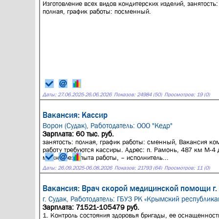
Изготовление всех видов кондитерских изделий, занятость:
полная, график работы: посменный.
Даты:
27.06.2025
-
26.06.2026
Показов: 24984 (50)
Просмотров: 19 (0)
Вакансия: Кассир
Ворон (Судак),
Работодатель: ООО "Кедр"
Зарплата: 60 тыс. руб.
занятость: полная, график работы: сменный, Вакансия ко
работу требуются кассиры. Адрес: п. Рамонь, 487 км М-4 
можно без опыта работы, – исполнитель...
Даты:
26.09.2025
-
06.08.2026
Показов: 21793 (64)
Просмотров: 11 (0)
Вакансия: Врач скорой медицинской помощи г.
г. Судак,
Работодатель: ГБУЗ РК «Крымский республика
Зарплата: 71521-105479 руб.
1. Контроль состояния здоровья бригады, ее оснащеннос