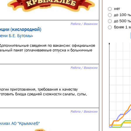
нет
до 100 т
до 500 т
Работа / Вакансии
более 1 
нции (кислородной)
ени Б.Е. Бутомы»
, Дополнительные сведения по вакансии: официальное
альный пакет (оплачиваемые отпуска и больничные
Работа / Вакансии
логии приготовления, требования к качеству
готовить блюда средней сложности салаты, супы,
Работа / Вакансии
илиал АО "Крымхлеб"