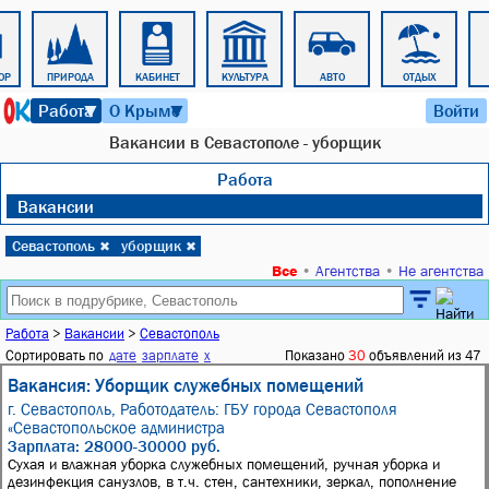
ОР
ПРИРОДА
КАБИНЕТ
КУЛЬТУРА
АВТО
ОТДЫХ
8 августа 2026 г. 12:36
Работа
О Крыме
Войти
▼
▼
Вакансии в Севастополе - уборщик
Работа
Вакансии
Севастополь
уборщик
✖
✖
Все
•
Агентства
•
Не агентства
Работа
>
Вакансии
>
Севастополь
Сортировать по
дате
зарплате
x
Показано
30
объявлений из 47
Вакансия: Уборщик служебных помещений
г. Севастополь,
Работодатель: ГБУ города Севастополя
«Севастопольское администра
Зарплата: 28000-30000 руб.
Сухая и влажная уборка служебных помещений, ручная уборка и
дезинфекция санузлов, в т.ч. стен, сантехники, зеркал, пополнение