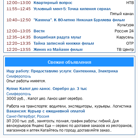
Квартирный вопрос
НТВ
12:00—13:00
Условный мент-5: Точка кипения сериал
11:55—12:45
Пятый канал
"Камила". К 80-летию Николая Бурляева фильм
10:40—12:50
Культура
Вести
Россия 24
12:00—13:05
Волшебная радуга мульт
Карусель
12:35—14:35
Тайна записной книжки фильм
ОТР
12:20—13:35
Жених из Майами фильм
ТВ Центр
12:20—13:55
Свежие объявления
Ищу работу: Предоставляю услуги: Сантехника, Электрика
Симферополь
Опыт работы имеется.
Куплю Капот део ланос. Серебро до. 3 тыс
Симферополь
3000 руб., . Капот део. Ланос цвет серебро.
Работа на транспорте: водители, экспедиторы, курьеры. Логистика
Вакансия: Курьер с ежедневной оплатой
Санкт-Петербург, Россия
ЗП 200 тыс. руб., занятость: полная, график работы: гибкий, Для
велокурьеров Яндекс Еда — сервис по доставке заказов из ресторанов,
магазинов и аптек Катайтесь по городу, доставляйте заказ..