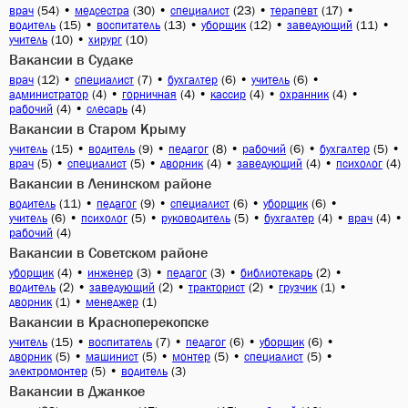
(54)
•
(30)
•
(23)
•
(17)
•
врач
медсестра
специалист
терапевт
(15)
•
(13)
•
(12)
•
(11)
•
водитель
воспитатель
уборщик
заведующий
(10)
•
(10)
учитель
хирург
Вакансии в Судаке
(12)
•
(7)
•
(6)
•
(6)
•
врач
специалист
бухгалтер
учитель
(4)
•
(4)
•
(4)
•
(4)
•
администратор
горничная
кассир
охранник
(4)
•
(4)
рабочий
слесарь
Вакансии в Старом Крыму
(15)
•
(9)
•
(8)
•
(6)
•
(5)
•
учитель
водитель
педагог
рабочий
бухгалтер
(5)
•
(5)
•
(4)
•
(4)
•
(4)
врач
специалист
дворник
заведующий
психолог
Вакансии в Ленинском районе
(11)
•
(9)
•
(6)
•
(6)
•
водитель
педагог
специалист
уборщик
(6)
•
(5)
•
(5)
•
(4)
•
(4)
•
учитель
психолог
руководитель
бухгалтер
врач
(4)
рабочий
Вакансии в Советском районе
(4)
•
(3)
•
(3)
•
(2)
•
уборщик
инженер
педагог
библиотекарь
(2)
•
(2)
•
(2)
•
(1)
•
водитель
заведующий
тракторист
грузчик
(1)
•
(1)
дворник
менеджер
Вакансии в Красноперекопске
(15)
•
(7)
•
(6)
•
(6)
•
учитель
воспитатель
педагог
уборщик
(5)
•
(5)
•
(5)
•
(5)
•
дворник
машинист
монтер
специалист
(5)
•
(3)
электромонтер
водитель
Вакансии в Джанкое