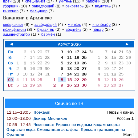
(23)
•
(17)
•
(15)
•
(10)
•
врач
специалист
учитель
рабочий
(10)
•
(8)
•
(8)
•
(7)
•
уборщик
заведующий
секретарь
водитель
(7)
•
(7)
инженер
фельдшер
Вакансии в Армянске
(6)
•
(4)
•
(4)
•
(3)
•
специалист
заведующий
учитель
инспектор
(3)
•
(2)
•
(2)
•
(2)
•
полицейский
бухгалтер
водитель
повар
(1)
•
(1)
администратор
бармен
◄
Август 2026
►
Пн
6
13
20
27
3
10
17
24
31
7
14
21
28
Вт
7
14
21
28
4
11
18
25
1
8
15
22
29
Ср
1
8
15
22
29
5
12
19
26
2
9
16
23
30
Чт
2
9
16
23
30
6
13
20
27
3
10
17
24
Пт
3
10
17
24
31
7
14
21
28
4
11
18
25
Сб
4
11
18
25
1
8
15
22
29
5
12
19
26
Вс
5
12
19
26
2
9
16
23
30
6
13
20
27
Сейчас по ТВ
Поехали!
Первый канал
12:15—13:05
Доктор Мясников
Россия 1
12:00—13:00
Чемпионат Европы по водным видам спорта.
10:55—12:45
Открытая вода. Смешанная эстафета. Прямая трансляция из
Франции
Матч!