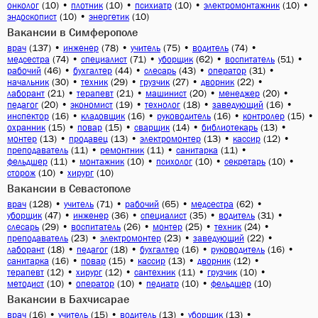
(10)
•
(10)
•
(10)
•
(10)
•
онколог
плотник
психиатр
электромонтажник
(10)
•
(10)
эндоскопист
энергетик
Вакансии в Симферополе
(137)
•
(78)
•
(75)
•
(74)
•
врач
инженер
учитель
водитель
(74)
•
(71)
•
(62)
•
(51)
•
медсестра
специалист
уборщик
воспитатель
(46)
•
(44)
•
(43)
•
(31)
•
рабочий
бухгалтер
слесарь
оператор
(30)
•
(29)
•
(27)
•
(22)
•
начальник
техник
грузчик
дворник
(21)
•
(21)
•
(20)
•
(20)
•
лаборант
терапевт
машинист
менеджер
(20)
•
(19)
•
(18)
•
(16)
•
педагог
экономист
технолог
заведующий
(16)
•
(16)
•
(16)
•
(15)
•
инспектор
кладовщик
руководитель
контролер
(15)
•
(15)
•
(14)
•
(13)
•
охранник
повар
сварщик
библиотекарь
(13)
•
(13)
•
(13)
•
(12)
•
монтер
продавец
электромонтер
кассир
(11)
•
(11)
•
(11)
•
преподаватель
ремонтник
санитарка
(11)
•
(10)
•
(10)
•
(10)
•
фельдшер
монтажник
психолог
секретарь
(10)
•
(10)
сторож
хирург
Вакансии в Севастополе
(128)
•
(71)
•
(65)
•
(62)
•
врач
учитель
рабочий
медсестра
(47)
•
(36)
•
(35)
•
(31)
•
уборщик
инженер
специалист
водитель
(29)
•
(26)
•
(25)
•
(24)
•
слесарь
воспитатель
монтер
техник
(23)
•
(23)
•
(22)
•
преподаватель
электромонтер
заведующий
(18)
•
(18)
•
(16)
•
(16)
•
лаборант
педагог
бухгалтер
руководитель
(16)
•
(15)
•
(13)
•
(12)
•
санитарка
повар
кассир
дворник
(12)
•
(12)
•
(11)
•
(10)
•
терапевт
хирург
сантехник
грузчик
(10)
•
(10)
•
(10)
•
(10)
методист
оператор
педиатр
фельдшер
Вакансии в Бахчисарае
(16)
•
(15)
•
(13)
•
(13)
•
врач
учитель
водитель
уборщик