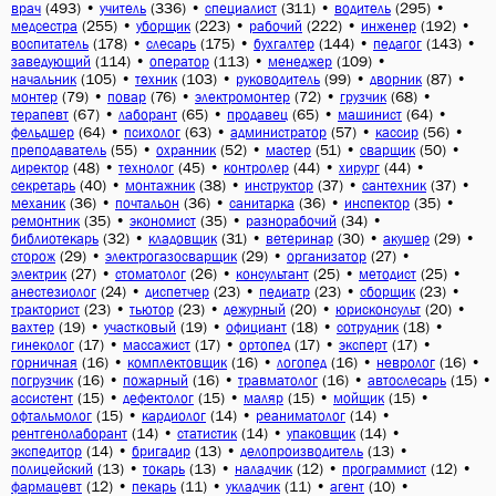
(493)
•
(336)
•
(311)
•
(295)
•
врач
учитель
специалист
водитель
(255)
•
(223)
•
(222)
•
(192)
•
медсестра
уборщик
рабочий
инженер
(178)
•
(175)
•
(144)
•
(143)
•
воспитатель
слесарь
бухгалтер
педагог
(114)
•
(113)
•
(109)
•
заведующий
оператор
менеджер
(105)
•
(103)
•
(99)
•
(87)
•
начальник
техник
руководитель
дворник
(79)
•
(76)
•
(72)
•
(68)
•
монтер
повар
электромонтер
грузчик
(67)
•
(65)
•
(65)
•
(64)
•
терапевт
лаборант
продавец
машинист
(64)
•
(63)
•
(57)
•
(56)
•
фельдшер
психолог
администратор
кассир
(55)
•
(52)
•
(51)
•
(50)
•
преподаватель
охранник
мастер
сварщик
(48)
•
(45)
•
(44)
•
(44)
•
директор
технолог
контролер
хирург
(40)
•
(38)
•
(37)
•
(37)
•
секретарь
монтажник
инструктор
сантехник
(36)
•
(36)
•
(36)
•
(35)
•
механик
почтальон
санитарка
инспектор
(35)
•
(35)
•
(34)
•
ремонтник
экономист
разнорабочий
(32)
•
(31)
•
(30)
•
(29)
•
библиотекарь
кладовщик
ветеринар
акушер
(29)
•
(29)
•
(27)
•
сторож
электрогазосварщик
организатор
(27)
•
(26)
•
(25)
•
(25)
•
электрик
стоматолог
консультант
методист
(24)
•
(23)
•
(23)
•
(23)
•
анестезиолог
диспетчер
педиатр
сборщик
(23)
•
(23)
•
(20)
•
(20)
•
тракторист
тьютор
дежурный
юрисконсульт
(19)
•
(19)
•
(18)
•
(18)
•
вахтер
участковый
официант
сотрудник
(17)
•
(17)
•
(17)
•
(17)
•
гинеколог
массажист
ортопед
эксперт
(16)
•
(16)
•
(16)
•
(16)
•
горничная
комплектовщик
логопед
невролог
(16)
•
(16)
•
(16)
•
(15)
•
погрузчик
пожарный
травматолог
автослесарь
(15)
•
(15)
•
(15)
•
(15)
•
ассистент
дефектолог
маляр
мойщик
(15)
•
(14)
•
(14)
•
офтальмолог
кардиолог
реаниматолог
(14)
•
(14)
•
(14)
•
рентгенолаборант
статистик
упаковщик
(14)
•
(13)
•
(13)
•
экспедитор
бригадир
делопроизводитель
(13)
•
(13)
•
(12)
•
(12)
•
полицейский
токарь
наладчик
программист
(12)
•
(11)
•
(11)
•
(10)
•
фармацевт
пекарь
укладчик
агент