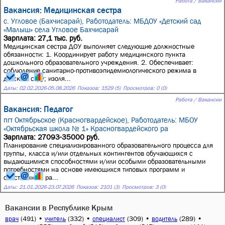
Работа / Вакансии
Вакансия: Медицинская сестра
с. Угловое (Бахчисарай),
Работодатель: МБДОУ «Детский сад
«Малыш» села Угловое Бахчисарай
Зарплата: 27,1 тыс. руб.
Медицинская сестра ДОУ выполняет следующие должностные
обязанности: 1. Координирует работу медицинского пункта
дошкольного образовательного учреждения. 2. Обеспечивает:
соблюдение санитарно-противоэпидемиологического режима в
детском саду; изоля...
Даты:
02.02.2026
-
05.08.2026
Показов: 1529 (5)
Просмотров: 0 (0)
Работа / Вакансии
Вакансия: Педагог
пгт Октябрьское (Красногвардейское),
Работодатель: МБОУ
«Октябрьская школа № 1» Красногвардейского ра
Зарплата: 27093-35000 руб.
Планирование специализированного образовательного процесса для
группы, класса и/или отдельных контингентов обучающихся с
выдающимися способностями и/или особыми образовательными
потребностями на основе имеющихся типовых программ и
собственных ра...
Даты:
21.01.2026
-
23.07.2026
Показов: 2101 (3)
Просмотров: 3 (0)
Вакансии в Республике Крым
(491)
•
(332)
•
(309)
•
(289)
•
врач
учитель
специалист
водитель