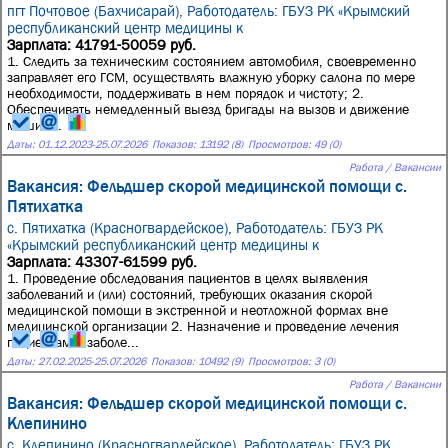
пгт Почтовое (Бахчисарай),
Работодатель: ГБУЗ РК «Крымский
республиканский центр медицины к
Зарплата: 41791-50059 руб.
1. Следить за техническим состоянием автомобиля, своевременно
заправляет его ГСМ, осуществлять влажную уборку салона по мере
необходимости, поддерживать в нем порядок и чистоту; 2.
Обеспечивать немедленный выезд бригады на вызов и движение
машин...
Даты:
01.12.2023
-
25.07.2026
Показов: 13192 (8)
Просмотров: 49 (0)
Работа / Вакансии
Вакансия: Фельдшер скорой медицинской помощи с.
Пятихатка
с. Пятихатка (Красногвардейское),
Работодатель: ГБУЗ РК
«Крымский республиканский центр медицины к
Зарплата: 43307-61599 руб.
1. Проведение обследования пациентов в целях выявления
заболеваний и (или) состояний, требующих оказания скорой
медицинской помощи в экстренной и неотложной формах вне
медицинской организации 2. Назначение и проведение лечения
пациентам с заболе...
Даты:
27.02.2025
-
25.07.2026
Показов: 10492 (9)
Просмотров: 3 (0)
Работа / Вакансии
Вакансия: Фельдшер скорой медицинской помощи с.
Клепинино
с. Клепинино (Красногвардейское),
Работодатель: ГБУЗ РК