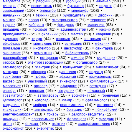
(252)
•
(218)
•
(217)
•
(191)
•
медсестра
рабочий
уборщик
инженер
(174)
•
(169)
•
(143)
•
(141)
•
слесарь
воспитатель
бухгалтер
педагог
(110)
•
(110)
•
(108)
•
заведующий
оператор
менеджер
(104)
•
(103)
•
(96)
•
(86)
•
начальник
техник
руководитель
дворник
(78)
•
(73)
•
(71)
•
(67)
•
монтер
повар
электромонтер
терапевт
(66)
•
(64)
•
(64)
•
(63)
•
грузчик
лаборант
фельдшер
машинист
(63)
•
(61)
•
(56)
•
(56)
•
продавец
психолог
администратор
кассир
(55)
•
(52)
•
(50)
•
(50)
•
преподаватель
охранник
мастер
сварщик
(48)
•
(44)
•
(43)
•
(41)
•
директор
хирург
технолог
контролер
(39)
•
(37)
•
(37)
•
(36)
•
секретарь
монтажник
сантехник
механик
(36)
•
(35)
•
(35)
•
(35)
•
почтальон
инспектор
инструктор
санитарка
(35)
•
(34)
•
(32)
•
экономист
ремонтник
библиотекарь
(31)
•
(30)
•
(29)
•
(29)
•
разнорабочий
ветеринар
акушер
кладовщик
(29)
•
(29)
•
(27)
•
сторож
электрогазосварщик
организатор
(26)
•
(26)
•
(25)
•
(24)
•
стоматолог
электрик
консультант
анестезиолог
(24)
•
(24)
•
(23)
•
(23)
•
методист
сборщик
диспетчер
педиатр
(23)
•
(23)
•
(20)
•
(20)
•
тракторист
тьютор
дежурный
юрисконсульт
(19)
•
(19)
•
(17)
•
(17)
•
вахтер
участковый
гинеколог
комплектовщик
(17)
•
(17)
•
(17)
•
(17)
•
массажист
ортопед
официант
сотрудник
(17)
•
(16)
•
(16)
•
(16)
•
эксперт
невролог
погрузчик
пожарный
(16)
•
(15)
•
(15)
•
(15)
•
травматолог
автослесарь
ассистент
горничная
(15)
•
(15)
•
(15)
•
(15)
•
дефектолог
логопед
маляр
офтальмолог
(14)
•
(14)
•
(14)
•
(14)
•
кардиолог
мойщик
реаниматолог
статистик
(14)
•
(14)
•
(13)
•
(13)
•
упаковщик
экспедитор
бригадир
полицейский
(13)
•
(13)
•
(12)
•
рентгенолаборант
токарь
делопроизводитель
(12)
•
(12)
•
(12)
•
(11)
•
наладчик
программист
фармацевт
укладчик
(10)
•
(10)
•
(10)
•
(10)
•
агент
онколог
плотник
электромонтажник
(10)
•
(10)
эндоскопист
энергетик