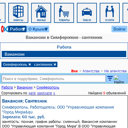
Т
ОФИСЫ
ЖИЛЬЁ
ТОВАРЫ
ТАКСИ
УСЛУГИ
9 августа 2026 г. 03:44
Работа
О Крыме
Войти
▼
▼
Вакансии в Симферополе - сантехник
Работа
Вакансии
Симферополь
сантехник
✖
✖
Все
•
Агентства
•
Не агентства
Работа
>
Вакансии
>
Симферополь
Сортировать по
дате
зарплате
x
Найдено
9
объявлений
Вакансия: Сантехник
Симферополь,
Работодатель: ООО "Управляющая компания
"Город Мира&qu
Зарплата: 60 тыс. руб.
занятость: полная, график работы: сменный, Вакансия компании:
ООО "Управляющая компания "Город Мира".В ООО "Управляющая