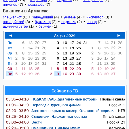
(7)
•
(7)
инженер
фельдшер
Вакансии в Армянске
(6)
•
(4)
•
(4)
•
(3)
•
специалист
заведующий
учитель
инспектор
(3)
•
(2)
•
(2)
•
(2)
•
полицейский
бухгалтер
водитель
повар
(1)
•
(1)
администратор
бармен
◄
Август 2026
►
Пн
6
13
20
27
3
10
17
24
31
7
14
21
28
Вт
7
14
21
28
4
11
18
25
1
8
15
22
29
Ср
1
8
15
22
29
5
12
19
26
2
9
16
23
30
Чт
2
9
16
23
30
6
13
20
27
3
10
17
24
Пт
3
10
17
24
31
7
14
21
28
4
11
18
25
Сб
4
11
18
25
1
8
15
22
29
5
12
19
26
Вс
5
12
19
26
2
9
16
23
30
6
13
20
27
Сейчас по ТВ
ПОДКАСТ.ЛАБ: Драгоценные истории
Первый канал
03:35—04:10
Перевод с турецкого фильм
Россия 1
01:05—04:30
Агентство скрытых камер: Отчаянный сериал
НТВ
03:20—03:50
Свидетели: Наследники сериал
Пятый канал
03:25—04:10
Вести
Россия 24
03:00—04:00
Смешарики. Пин-код мульт
Карусель
02:20—05:00