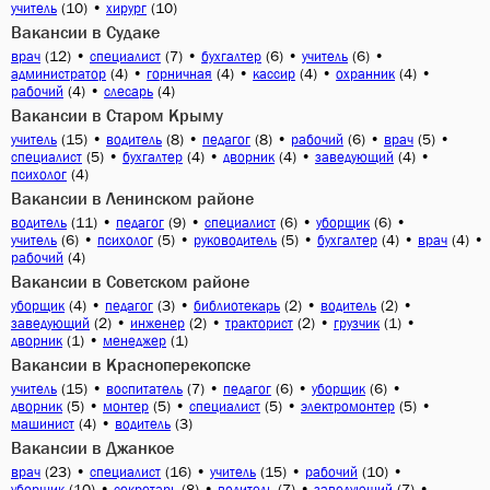
(10)
•
(10)
учитель
хирург
Вакансии в Судаке
(12)
•
(7)
•
(6)
•
(6)
•
врач
специалист
бухгалтер
учитель
(4)
•
(4)
•
(4)
•
(4)
•
администратор
горничная
кассир
охранник
(4)
•
(4)
рабочий
слесарь
Вакансии в Старом Крыму
(15)
•
(8)
•
(8)
•
(6)
•
(5)
•
учитель
водитель
педагог
рабочий
врач
(5)
•
(4)
•
(4)
•
(4)
•
специалист
бухгалтер
дворник
заведующий
(4)
психолог
Вакансии в Ленинском районе
(11)
•
(9)
•
(6)
•
(6)
•
водитель
педагог
специалист
уборщик
(6)
•
(5)
•
(5)
•
(4)
•
(4)
•
учитель
психолог
руководитель
бухгалтер
врач
(4)
рабочий
Вакансии в Советском районе
(4)
•
(3)
•
(2)
•
(2)
•
уборщик
педагог
библиотекарь
водитель
(2)
•
(2)
•
(2)
•
(1)
•
заведующий
инженер
тракторист
грузчик
(1)
•
(1)
дворник
менеджер
Вакансии в Красноперекопске
(15)
•
(7)
•
(6)
•
(6)
•
учитель
воспитатель
педагог
уборщик
(5)
•
(5)
•
(5)
•
(5)
•
дворник
монтер
специалист
электромонтер
(4)
•
(3)
машинист
водитель
Вакансии в Джанкое
(23)
•
(16)
•
(15)
•
(10)
•
врач
специалист
учитель
рабочий
(10)
•
(8)
•
(7)
•
(7)
•
уборщик
секретарь
водитель
заведующий