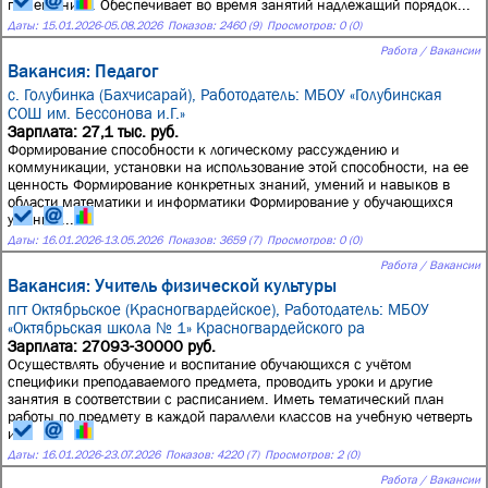
помещениях. Обеспечивает во время занятий надлежащий порядок...
Даты:
15.01.2026
-
05.08.2026
Показов: 2460 (9)
Просмотров: 0 (0)
Работа / Вакансии
Вакансия: Педагог
с. Голубинка (Бахчисарай),
Работодатель: МБОУ «Голубинская
СОШ им. Бессонова и.Г.»
Зарплата: 27,1 тыс. руб.
Формирование способности к логическому рассуждению и
коммуникации, установки на использование этой способности, на ее
ценность Формирование конкретных знаний, умений и навыков в
области математики и информатики Формирование у обучающихся
умения ...
Даты:
16.01.2026
-
13.05.2026
Показов: 3659 (7)
Просмотров: 0 (0)
Работа / Вакансии
Вакансия: Учитель физической культуры
пгт Октябрьское (Красногвардейское),
Работодатель: МБОУ
«Октябрьская школа № 1» Красногвардейского ра
Зарплата: 27093-30000 руб.
Осуществлять обучение и воспитание обучающихся с учётом
специфики преподаваемого предмета, проводить уроки и другие
занятия в соответствии с расписанием. Иметь тематический план
работы по предмету в каждой параллели классов на учебную четверть
и...
Даты:
16.01.2026
-
23.07.2026
Показов: 4220 (7)
Просмотров: 2 (0)
Работа / Вакансии