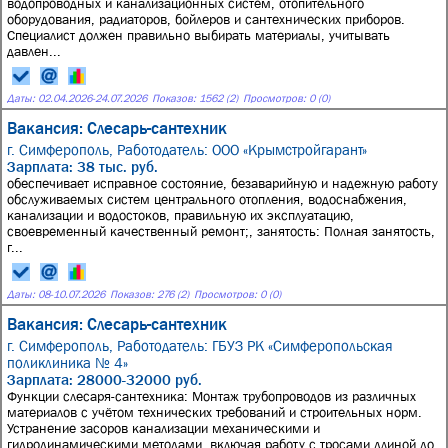
водопроводных и канализационных систем, отопительного
оборудования, радиаторов, бойлеров и сантехнических приборов.
Специалист должен правильно выбирать материалы, учитывать
давлен...
Даты:
02.04.2026
-
24.07.2026
Показов: 1562 (2)
Просмотров: 0 (0)
Вакансия: Слесарь-сантехник
г. Симферополь,
Работодатель: ООО «Крымстройгарант»
Зарплата: 38 тыс. руб.
обеспечивает исправное состояние, безаварийную и надежную работу
обслуживаемых систем центрального отопления, водоснабжения,
канализации и водостоков, правильную их эксплуатацию,
своевременный качественный ремонт;, занятость: Полная занятость,
г...
Даты:
08
-
10.07.2026
Показов: 276 (2)
Просмотров: 0 (0)
Вакансия: Слесарь-сантехник
г. Симферополь,
Работодатель: ГБУЗ РК «Симферопольская
поликлиника № 4»
Зарплата: 28000-32000 руб.
Функции слесаря-сантехника: Монтаж трубопроводов из различных
материалов с учётом технических требований и строительных норм.
Устранение засоров канализации механическими и
гидродинамическими методами, включая работу с тросами длиной до