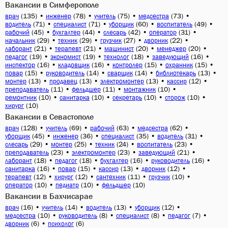
Вакансии в Симферополе
(135)
•
(78)
•
(75)
•
(73)
•
врач
инженер
учитель
медсестра
(71)
•
(71)
•
(60)
•
(49)
•
водитель
специалист
уборщик
воспитатель
(45)
•
(44)
•
(42)
•
(31)
•
рабочий
бухгалтер
слесарь
оператор
(29)
•
(29)
•
(27)
•
(22)
•
начальник
техник
грузчик
дворник
(21)
•
(21)
•
(20)
•
(20)
•
лаборант
терапевт
машинист
менеджер
(19)
•
(19)
•
(18)
•
(16)
•
педагог
экономист
технолог
заведующий
(16)
•
(16)
•
(15)
•
(15)
•
инспектор
кладовщик
контролер
охранник
(15)
•
(14)
•
(14)
•
(13)
•
повар
руководитель
сварщик
библиотекарь
(13)
•
(13)
•
(13)
•
(12)
•
монтер
продавец
электромонтер
кассир
(11)
•
(11)
•
(10)
•
преподаватель
фельдшер
монтажник
(10)
•
(10)
•
(10)
•
(10)
•
ремонтник
санитарка
секретарь
сторож
(10)
хирург
Вакансии в Севастополе
(128)
•
(69)
•
(63)
•
(62)
•
врач
учитель
рабочий
медсестра
(45)
•
(36)
•
(35)
•
(31)
•
уборщик
инженер
специалист
водитель
(29)
•
(25)
•
(24)
•
(23)
•
слесарь
монтер
техник
воспитатель
(23)
•
(23)
•
(21)
•
преподаватель
электромонтер
заведующий
(18)
•
(18)
•
(16)
•
(16)
•
лаборант
педагог
бухгалтер
руководитель
(16)
•
(15)
•
(13)
•
(12)
•
санитарка
повар
кассир
дворник
(12)
•
(12)
•
(11)
•
(10)
•
терапевт
хирург
сантехник
грузчик
(10)
•
(10)
•
(10)
оператор
педиатр
фельдшер
Вакансии в Бахчисарае
(16)
•
(14)
•
(13)
•
(12)
•
врач
учитель
водитель
уборщик
(10)
•
(8)
•
(8)
•
(7)
•
медсестра
руководитель
специалист
педагог
(6)
•
(6)
дворник
психолог