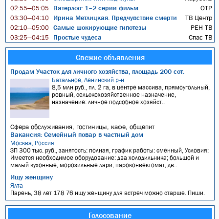
Ватерлоо: 1–2 серии фильм
ОТР
02:55—05:05
Ирина Метлицкая. Предчувствие смерти
ТВ Центр
03:30—04:10
Самые шокирующие гипотезы
РЕН ТВ
02:10—05:00
Простые чудеса
Спас ТВ
03:25—04:15
Свежие объявления
Продам Участок для личного хозяйства, площадь 200 сот.
Батальное, Ленинский р-н
8,5 млн руб., пл. 2 га, в центре массива, прямоугольный,
ровный, сельскохозяйственное назначение,
назначение: личное подсобное хозяйст..
Сфера обслуживания, гостиницы, кафе, общепит
Вакансия: Семейный повар в частный дом
Москва, Россия
ЗП 300 тыс. руб., занятость: полная, график работы: сменный, Условия:
Имеется необходимое оборудование: два холодильника; большой и
малый кухонные, морозильные лари; пароконвектомат; дв..
Ищу женщину
Ялта
Парень, 38 лет 178 76 ищу женщину для встреч можно старше. Пиши.
Голосование