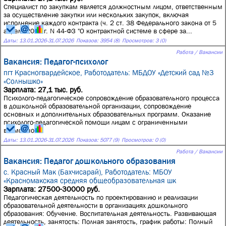
Специалист по закупкам является должностным лицом, ответственным
за осуществление закупки или нескольких закупок, включая
исполнение каждого контракта (ч. 2 ст. 38 Федерального закона от 5
апреля 2013 г. N 44-ФЗ "О контрактной системе в сфере за...
Даты:
13.01.2026
-
31.07.2026
Показов: 3954 (8)
Просмотров: 3 (0)
Работа / Вакансии
Вакансия: Педагог-психолог
пгт Красногвардейское,
Работодатель: МБДОУ «Детский сад №3
«Солнышко»
Зарплата: 27,1 тыс. руб.
Психолого-педагогическое сопровождение образовательного процесса
в дошкольной образовательной организации, сопровождение
основных и дополнительных образовательных программ. Оказание
психолого-педагогической помощи лицам с ограниченными
возможнос...
Даты:
13.01.2026
-
31.07.2026
Показов: 5077 (9)
Просмотров: 0 (0)
Работа / Вакансии
Вакансия: Педагог дошкольного образования
с. Красный Мак (Бахчисарай),
Работодатель: МБОУ
«Красномакская средняя общеобразовательная шк
Зарплата: 27500-30000 руб.
Педагогическая деятельность по проектированию и реализации
образовательной деятельности в организациях дошкольного
образования: Обучение. Воспитательная деятельность. Развивающая
деятельность, занятость: Полная занятость, график работы: Полный