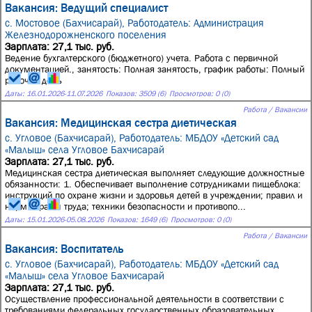
Вакансия: Ведущий специалист
с. Мостовое (Бахчисарай),
Работодатель: Администрация
Железнодорожненского поселения
Зарплата: 27,1 тыс. руб.
Ведение бухгалтерского (бюджетного) учета. Работа с первичной
документацией., занятость: Полная занятость, график работы: Полный
рабочий день
Даты:
16.01.2026
-
11.07.2026
Показов: 3509 (6)
Просмотров: 0 (0)
Работа / Вакансии
Вакансия: Медицинская сестра диетическая
с. Угловое (Бахчисарай),
Работодатель: МБДОУ «Детский сад
«Малыш» села Угловое Бахчисарай
Зарплата: 27,1 тыс. руб.
Медицинская сестра диетическая выполняет следующие должностные
обязанности: 1. Обеспечивает выполнение сотрудниками пищеблока:
инструкций по охране жизни и здоровья детей в учреждении; правил и
норм охраны труда; техники безопасности и противопо...
Даты:
15.01.2026
-
05.08.2026
Показов: 1649 (6)
Просмотров: 0 (0)
Работа / Вакансии
Вакансия: Воспитатель
с. Угловое (Бахчисарай),
Работодатель: МБДОУ «Детский сад
«Малыш» села Угловое Бахчисарай
Зарплата: 27,1 тыс. руб.
Осуществление профессиональной деятельности в соответствии с
требованиями федеральных государственных образовательных