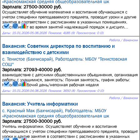
«Красномакская средняя общеобразовательная шк
Зарплата: 27500-30000 руб.
Осуществляет обучение математике и воспитание обучающихся с
учетом специфики преподаваемого предмета, проводит уроки и другие
занятия в соответствии с расписанием в указанных помещениях.
Обеспечивает во время занятий надлежащий порядок и дисципл...
Даты:
15.01.2026
-
05.08.2026
Показов: 4185 (9)
Просмотров: 0 (0)
Работа / Вакансии
Вакансия: Советник директора по воспитанию и
взаимодействию с детскими
с. Тенистое (Бахчисарай),
Работодатель: МБОУ "Тенистовская
СОШ"
Зарплата: 27093-40000 руб.
взаимодествие с детскими общественными обьединения, организация
работы с учащимися, занятость: Полная занятость, график работы:
Неполный рабочий день/неполная рабочая неделя
Даты:
15.01.2026
-
04.08.2026
Показов: 3650 (8)
Просмотров: 0 (0)
Работа / Вакансии
Вакансия: Учитель информатики
с. Красный Мак (Бахчисарай),
Работодатель: МБОУ
«Красномакская средняя общеобразовательная шк
Зарплата: 27500-30000 руб.
Учитель информатики. Осуществляет обучение и воспитание
обучающихся с учетом специфики преподаваемого предмета, проводит
уроки и другие занятия в соответствии с расписанием в указанных