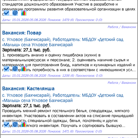
стандартов дошкольного образования Участие в разработке и
реализации программы развития образовательной организации в целях
соз...
Даты:
15.01.2026
-
05.08.2026
Показов: 1479 (6)
Просмотров: 0 (0)
Работа / Вакансии
Вакансия: Повар
с. Угловое (Бахчисарай),
Работодатель: МБДОУ «Детский сад
«Малыш» села Угловое Бахчисарай
Зарплата: 27,1 тыс. руб.
1. производить анализ и оценку пищеблока (кухни) в
материальныхресурсах и персонале; 2. оценивать наличие сырья и
материалов для приготовления блюд, напитков и кулинарных изделий и
прогнозировать потребность в них в соответствии с имеющимися усл...
Даты:
15.01.2026
-
05.08.2026
Показов: 1206 (6)
Просмотров: 0 (0)
Работа / Вакансии
Вакансия: Кастелянша
с. Угловое (Бахчисарай),
Работодатель: МБДОУ «Детский сад
«Малыш» села Угловое Бахчисарай
Зарплата: 27,1 тыс. руб.
Проводить мелкий ремонт постельного белья, спецодежды, мягкого
инвентаря. Участвовать в составлении актов на списание пришедшей
в негодность специальной одежды, белья, полотенец и других
предметов мягкого инвентаря. Получать и сортировать бывшую...
Даты:
15.01.2026
-
05.08.2026
Показов: 1471 (6)
Просмотров: 0 (0)