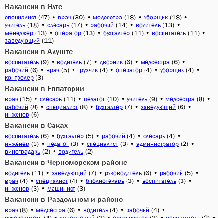
Вакансии в Ялте
(47)
•
(30)
•
(18)
•
(18)
•
специалист
врач
медсестра
уборщик
(18)
•
(17)
•
(14)
•
(13)
•
учитель
слесарь
рабочий
водитель
(13)
•
(13)
•
(11)
•
(11)
•
менеджер
оператор
бухгалтер
воспитатель
(11)
заведующий
Вакансии в Алуште
(9)
•
(7)
•
(6)
•
(6)
•
воспитатель
водитель
дворник
медсестра
(6)
•
(5)
•
(4)
•
(4)
•
(4)
•
рабочий
врач
грузчик
оператор
уборщик
(3)
контролер
Вакансии в Евпатории
(15)
•
(11)
•
(10)
•
(9)
•
(8)
•
врач
слесарь
педагог
учитель
медсестра
(8)
•
(8)
•
(7)
•
(6)
•
рабочий
специалист
бухгалтер
заведующий
(6)
инженер
Вакансии в Саках
(6)
•
(5)
•
(4)
•
(4)
•
воспитатель
бухгалтер
рабочий
слесарь
(3)
•
(3)
•
(3)
•
(2)
•
инженер
педагог
специалист
администратор
(2)
•
(2)
виноградарь
водитель
Вакансии в Черноморском районе
(11)
•
(7)
•
(6)
•
(5)
•
водитель
заведующий
руководитель
рабочий
(4)
•
(4)
•
(3)
•
(3)
•
врач
специалист
библиотекарь
воспитатель
(3)
•
(3)
инженер
машинист
Вакансии в Раздольном и районе
(8)
•
(6)
•
(4)
•
(4)
•
врач
медсестра
водитель
рабочий
(4)
•
(3)
•
(3)
•
(2)
•
руководитель
заведующий
организатор
воспитатель