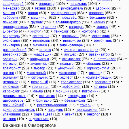
(109)
•
(109)
•
(104)
•
заведующий
оператор
начальник
(103)
•
(100)
•
(93)
•
(82)
•
менеджер
техник
руководитель
дворник
(75)
•
(69)
•
(68)
•
(65)
•
монтер
повар
электромонтер
терапевт
(63)
•
(62)
•
(62)
•
(62)
•
лаборант
машинист
продавец
фельдшер
(60)
•
(59)
•
(56)
•
(55)
•
психолог
грузчик
администратор
кассир
(53)
•
(52)
•
(50)
•
(48)
•
преподаватель
охранник
сварщик
мастер
(47)
•
(43)
•
(42)
•
(41)
•
директор
хирург
технолог
контролер
(39)
•
(37)
•
(36)
•
(35)
•
секретарь
сантехник
почтальон
монтажник
(35)
•
(34)
•
(34)
•
(34)
•
экономист
инспектор
инструктор
ремонтник
(34)
•
(33)
•
(30)
•
санитарка
механик
библиотекарь
(30)
•
(29)
•
(29)
•
разнорабочий
сторож
электрогазосварщик
(28)
•
(28)
•
(27)
•
(27)
•
ветеринар
кладовщик
акушер
организатор
(26)
•
(25)
•
(25)
•
(24)
•
электрик
консультант
стоматолог
анестезиолог
(24)
•
(23)
•
(23)
•
(23)
•
методист
диспетчер
педиатр
сборщик
(23)
•
(23)
•
(20)
•
(20)
•
тракторист
тьютор
дежурный
юрисконсульт
(19)
•
(19)
•
(17)
•
(17)
•
вахтер
участковый
массажист
ортопед
(17)
•
(17)
•
(17)
•
(16)
•
официант
сотрудник
эксперт
комплектовщик
(16)
•
(16)
•
(16)
•
(15)
•
невролог
пожарный
травматолог
ассистент
(15)
•
(15)
•
(15)
•
(15)
•
гинеколог
горничная
дефектолог
логопед
(14)
•
(14)
•
(14)
•
(14)
•
кардиолог
маляр
мойщик
погрузчик
(14)
•
(14)
•
(14)
•
реаниматолог
статистик
экспедитор
(13)
•
(13)
•
(13)
•
автослесарь
бригадир
офтальмолог
(13)
•
(13)
•
(13)
•
полицейский
рентгенолаборант
токарь
(12)
•
(12)
•
(12)
•
делопроизводитель
наладчик
программист
(12)
•
(12)
•
(10)
•
(10)
•
упаковщик
фармацевт
агент
онколог
(10)
•
(10)
плотник
эндоскопист
Вакансии в Симферополе