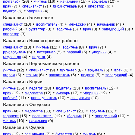
(26)
•
(16)
•
(15)
•
(10)
•
почтальон
учитель
начальник
водитель
(7)
•
(7)
•
(6)
•
(6)
•
врач
специалист
библиотекарь
оператор
(5)
•
(4)
педагог
уборщик
Вакансии в Белогорске
(10)
•
(4)
•
(4)
•
(4)
•
специалист
воспитатель
менеджер
начальник
(4)
•
(3)
•
(3)
•
(3)
•
(3)
•
рабочий
бухгалтер
водитель
врач
заведующий
(3)
оператор
Вакансии в Нижнегорском районе
(13)
•
(11)
•
(8)
•
(7)
•
специалист
учитель
водитель
врач
(6)
•
(5)
•
(5)
•
(4)
•
руководитель
ветеринар
рабочий
дворник
(4)
•
(4)
медсестра
педагог
Вакансии в Первомайском районе
(12)
•
(9)
•
(8)
•
(6)
•
(6)
•
учитель
специалист
бухгалтер
водитель
врач
(6)
•
(6)
•
(5)
•
(5)
•
(4)
сторож
техник
воспитатель
педагог
заведующий
Вакансии в Керчи
(35)
•
(18)
•
(13)
•
(12)
•
учитель
педагог
водитель
воспитатель
(12)
•
(12)
•
(12)
•
(12)
•
врач
медсестра
слесарь
уборщик
(11)
•
(10)
•
(10)
рабочий
преподаватель
специалист
Вакансии в Феодосии
(46)
•
(30)
•
(23)
•
(15)
•
врач
медсестра
специалист
водитель
(15)
•
(12)
•
(11)
•
(10)
•
терапевт
воспитатель
уборщик
заведующий
(10)
•
(9)
учитель
начальник
Вакансии в Судаке
(12)
•
(7)
•
(6)
•
(6)
•
врач
специалист
бухгалтер
учитель