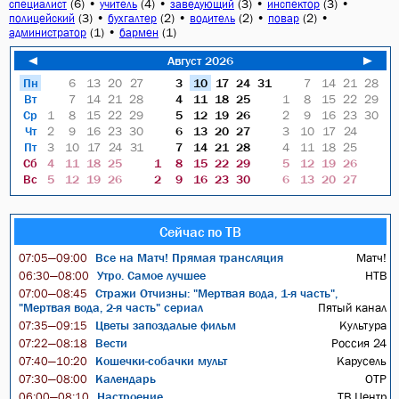
(6)
•
(4)
•
(3)
•
(3)
•
специалист
учитель
заведующий
инспектор
(3)
•
(2)
•
(2)
•
(2)
•
полицейский
бухгалтер
водитель
повар
(1)
•
(1)
администратор
бармен
◄
Август 2026
►
Пн
6
13
20
27
3
10
17
24
31
7
14
21
28
Вт
7
14
21
28
4
11
18
25
1
8
15
22
29
Ср
1
8
15
22
29
5
12
19
26
2
9
16
23
30
Чт
2
9
16
23
30
6
13
20
27
3
10
17
24
Пт
3
10
17
24
31
7
14
21
28
4
11
18
25
Сб
4
11
18
25
1
8
15
22
29
5
12
19
26
Вс
5
12
19
26
2
9
16
23
30
6
13
20
27
Сейчас по ТВ
Все на Матч! Прямая трансляция
Матч!
07:05—09:00
Утро. Самое лучшее
НТВ
06:30—08:00
Стражи Отчизны: "Мертвая вода, 1-я часть",
07:00—08:45
"Мертвая вода, 2-я часть" сериал
Пятый канал
Цветы запоздалые фильм
Культура
07:35—09:15
Вести
Россия 24
07:22—08:18
Кошечки-собачки мульт
Карусель
07:40—10:20
Календарь
ОТР
07:30—08:00
Настроение
ТВ Центр
06:00—08:10