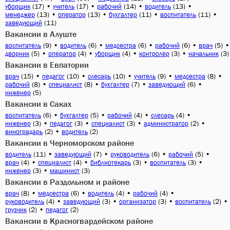
(17)
•
(17)
•
(14)
•
(13)
•
уборщик
учитель
рабочий
водитель
(13)
•
(13)
•
(11)
•
(11)
•
менеджер
оператор
бухгалтер
воспитатель
(11)
заведующий
Вакансии в Алуште
(9)
•
(6)
•
(6)
•
(6)
•
(5)
•
воспитатель
водитель
медсестра
рабочий
врач
(5)
•
(4)
•
(4)
•
(3)
•
(3)
дворник
оператор
уборщик
контролер
начальник
Вакансии в Евпатории
(15)
•
(10)
•
(10)
•
(9)
•
(8)
•
врач
педагог
слесарь
учитель
медсестра
(8)
•
(8)
•
(7)
•
(6)
•
рабочий
специалист
бухгалтер
заведующий
(5)
инженер
Вакансии в Саках
(6)
•
(5)
•
(4)
•
(4)
•
воспитатель
бухгалтер
рабочий
слесарь
(3)
•
(3)
•
(3)
•
(2)
•
инженер
педагог
специалист
администратор
(2)
•
(2)
виноградарь
водитель
Вакансии в Черноморском районе
(11)
•
(7)
•
(6)
•
(5)
•
водитель
заведующий
руководитель
рабочий
(4)
•
(4)
•
(3)
•
(3)
•
врач
специалист
библиотекарь
воспитатель
(3)
•
(3)
инженер
машинист
Вакансии в Раздольном и районе
(8)
•
(6)
•
(4)
•
(4)
•
врач
медсестра
водитель
рабочий
(4)
•
(3)
•
(3)
•
(2)
•
руководитель
заведующий
организатор
воспитатель
(2)
•
(2)
грузчик
педагог
Вакансии в Красногвардейском районе