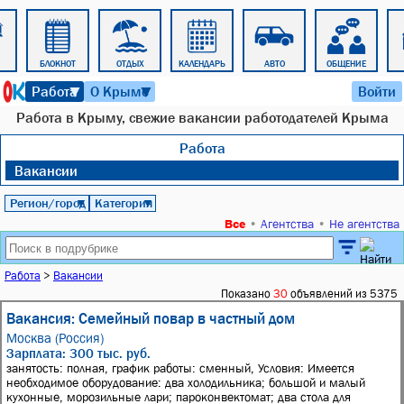
БЛОКНОТ
ОТДЫХ
КАЛЕНДАРЬ
АВТО
ОБЩЕНИЕ
10 августа 2026 г. 07:45
Работа
О Крыме
Войти
▼
▼
Работа в Крыму, свежие вакансии работодателей Крыма
Работа
Вакансии
Регион/город
Категория
▼
▼
Все
•
Агентства
•
Не агентства
Работа
>
Вакансии
Показано
30
объявлений из 5375
Вакансия: Семейный повар в частный дом
Москва (Россия)
Зарплата: 300 тыс. руб.
занятость: полная, график работы: сменный, Условия: Имеется
необходимое оборудование: два холодильника; большой и малый
кухонные, морозильные лари; пароконвектомат; два стола для