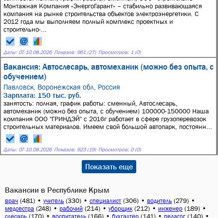
Монтажная Компания «ЭнергоГарант» – стабильно развивающаяся
компания на рынке строительства объектов электроэнергетики. С
2012 года мы выполняем полный комплекс проектных и
строительно-...
Даты:
07
-
10.08.2026
Показов: 961 (27)
Просмотров: 1 (0)
Вакансия: Автослесарь, автомеханик (можно без опыта, с
обучением)
Павловск, Воронежская обл, Россия
Зарплата: 150 тыс. руб.
занятость: полная, график работы: сменный, Автослесарь,
автомеханик (можно без опыта, с обучением) 100000-150000 Наша
компания ООО "ГРИНДЭЙ" с 2016г работает в сфере грузоперевозок
строительных материалов. Имеем свой большой автопарк, постоянн...
Даты:
07
-
10.08.2026
Показов: 923 (19)
Просмотров: 0 (0)
Показать еще
Вакансии в Республике Крым
(481)
•
(330)
•
(306)
•
(279)
•
врач
учитель
специалист
водитель
(248)
•
(214)
•
(212)
•
(189)
•
медсестра
рабочий
уборщик
инженер
(170)
•
(166)
•
(141)
•
(140)
•
слесарь
воспитатель
бухгалтер
педагог