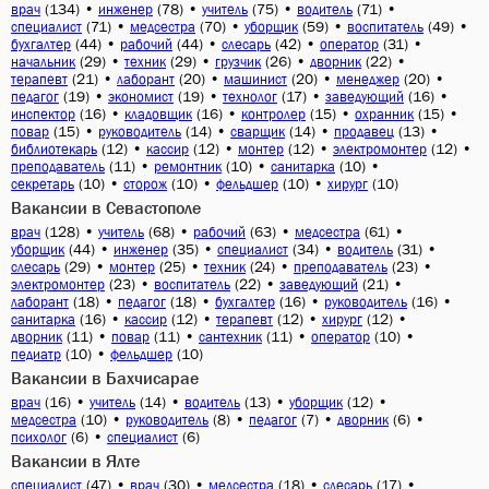
(134)
•
(78)
•
(75)
•
(71)
•
врач
инженер
учитель
водитель
(71)
•
(70)
•
(59)
•
(49)
•
специалист
медсестра
уборщик
воспитатель
(44)
•
(44)
•
(42)
•
(31)
•
бухгалтер
рабочий
слесарь
оператор
(29)
•
(29)
•
(26)
•
(22)
•
начальник
техник
грузчик
дворник
(21)
•
(20)
•
(20)
•
(20)
•
терапевт
лаборант
машинист
менеджер
(19)
•
(19)
•
(17)
•
(16)
•
педагог
экономист
технолог
заведующий
(16)
•
(16)
•
(15)
•
(15)
•
инспектор
кладовщик
контролер
охранник
(15)
•
(14)
•
(14)
•
(13)
•
повар
руководитель
сварщик
продавец
(12)
•
(12)
•
(12)
•
(12)
•
библиотекарь
кассир
монтер
электромонтер
(11)
•
(10)
•
(10)
•
преподаватель
ремонтник
санитарка
(10)
•
(10)
•
(10)
•
(10)
секретарь
сторож
фельдшер
хирург
Вакансии в Севастополе
(128)
•
(68)
•
(63)
•
(61)
•
врач
учитель
рабочий
медсестра
(44)
•
(35)
•
(34)
•
(31)
•
уборщик
инженер
специалист
водитель
(29)
•
(25)
•
(24)
•
(23)
•
слесарь
монтер
техник
преподаватель
(23)
•
(22)
•
(21)
•
электромонтер
воспитатель
заведующий
(18)
•
(18)
•
(16)
•
(16)
•
лаборант
педагог
бухгалтер
руководитель
(16)
•
(12)
•
(12)
•
(12)
•
санитарка
кассир
терапевт
хирург
(11)
•
(11)
•
(11)
•
(10)
•
дворник
повар
сантехник
оператор
(10)
•
(10)
педиатр
фельдшер
Вакансии в Бахчисарае
(16)
•
(14)
•
(13)
•
(12)
•
врач
учитель
водитель
уборщик
(10)
•
(8)
•
(7)
•
(6)
•
медсестра
руководитель
педагог
дворник
(6)
•
(6)
психолог
специалист
Вакансии в Ялте
(47)
•
(30)
•
(18)
•
(17)
•
специалист
врач
медсестра
слесарь