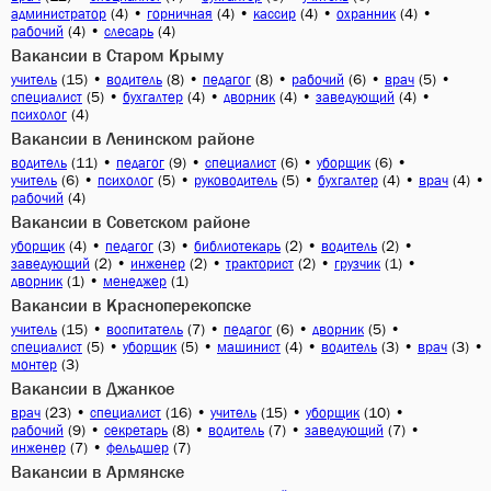
(4)
•
(4)
•
(4)
•
(4)
•
администратор
горничная
кассир
охранник
(4)
•
(4)
рабочий
слесарь
Вакансии в Старом Крыму
(15)
•
(8)
•
(8)
•
(6)
•
(5)
•
учитель
водитель
педагог
рабочий
врач
(5)
•
(4)
•
(4)
•
(4)
•
специалист
бухгалтер
дворник
заведующий
(4)
психолог
Вакансии в Ленинском районе
(11)
•
(9)
•
(6)
•
(6)
•
водитель
педагог
специалист
уборщик
(6)
•
(5)
•
(5)
•
(4)
•
(4)
•
учитель
психолог
руководитель
бухгалтер
врач
(4)
рабочий
Вакансии в Советском районе
(4)
•
(3)
•
(2)
•
(2)
•
уборщик
педагог
библиотекарь
водитель
(2)
•
(2)
•
(2)
•
(1)
•
заведующий
инженер
тракторист
грузчик
(1)
•
(1)
дворник
менеджер
Вакансии в Красноперекопске
(15)
•
(7)
•
(6)
•
(5)
•
учитель
воспитатель
педагог
дворник
(5)
•
(5)
•
(4)
•
(3)
•
(3)
•
специалист
уборщик
машинист
водитель
врач
(3)
монтер
Вакансии в Джанкое
(23)
•
(16)
•
(15)
•
(10)
•
врач
специалист
учитель
уборщик
(9)
•
(8)
•
(7)
•
(7)
•
рабочий
секретарь
водитель
заведующий
(7)
•
(7)
инженер
фельдшер
Вакансии в Армянске