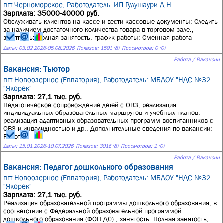
пгт Черноморское,
Работодатель: ИП Гудушаури Д.Н.
Зарплата: 35000-40000 руб.
Обслуживать клиентов на кассе и вести кассовые документы; Следить
за наличием достаточного количества товара в торговом зале.,
занятость: Полная занятость, график работы: Сменная работа
Даты:
03.02.2026
-
05.08.2026
Показов: 1591 (8)
Просмотров: 0 (0)
Работа / Вакансии
Вакансия: Тьютор
пгт Новоозерное (Евпатория),
Работодатель: МБДОУ "НДС №32
"Якорек"
Зарплата: 27,1 тыс. руб.
Педагогическое сопровождение детей с ОВЗ, реализация
индивидуальных образовательных маршрутов и учебных планов,
реализация адаптивных образовательных программ воспитанников с
ОВЗ и инвалидностью и др., Дополнительные сведения по вакансии:
Работа...
Даты:
15.01.2026
-
10.07.2026
Показов: 3016 (8)
Просмотров: 1 (0)
Работа / Вакансии
Вакансия: Педагог дошкольного образования
пгт Новоозерное (Евпатория),
Работодатель: МБДОУ "НДС №32
"Якорек"
Зарплата: 27,1 тыс. руб.
Реализация образовательной программы дошкольного образования, в
соответствии с Федеральной образовательной программой
дошкольного образования (ФОП ДО)., занятость: Полная занятость,