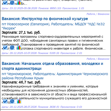
запечённые бл...
Даты:
23.12.2025
-
05.08.2026
Показов: 8950 (10)
Просмотров: 1 (0)
Работа / Вакансии
Вакансия: Инструктор по физической культуре
пгт Новоозерное (Евпатория),
Работодатель: МБДОУ "НДС №32
"Якорек"
Зарплата: 27,1 тыс. руб.
Реализация программы спортивно-оздоровительных мероприятий с
учетом ФОП ДОО, чоблюдение санитарных правил и гигиенических
требований. Планирование и проведение занятий по физической
культуре. Подготовка спортивного инвентаря к работе. Физическое...
Даты:
29.12.2025
-
10.07.2026
Показов: 5335 (9)
Просмотров: 2 (0)
Работа / Вакансии
Вакансия: Начальник отдела образования, молодежи и
спорта администраци
пгт Черноморское,
Работодатель: Администрация Черноморского
района Республики Крым
Зарплата: 46,7 тыс. руб.
Квалификационные требования к знаниям и умениям, которые
необходимы для исполнения должностных обязанностей,
устанавливаются в зависимости от области и вида профессиональной
служебной деятельности муниципального служащего его должностной
инструк...
Даты:
29.12.2025
-
28.07.2026
Показов: 3636 (5)
Просмотров: 0 (0)