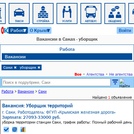
РА
ТАКСИ
СТРОЙКА
УСЛУГИ
АВТОБУС
ОБЩЕНИЕ
8 августа 2026 г. 03:35
Работа
О Крыме
Войти
▼
▼
Вакансии в Саках - уборщик
Работа
Вакансии
Саки
уборщик
✖
✖
Все
•
Агентства
•
Не агентства
Работа
>
Вакансии
>
Саки
Найдено
1
объявление
Вакансия: Уборщик территорий
г. Саки,
Работодатель: ФГУП «Крымская железная дорога»
Зарплата: 27093-33000 руб.
уборка территории станции Саки, график работы: Полный рабочий день