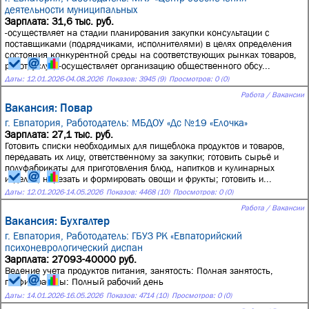
деятельности муниципальных
Зарплата: 31,6 тыс. руб.
-осуществляет на стадии планирования закупки консультации с
поставщиками (подрядчиками, исполнителями) в целях определения
состояния конкурентной среды на соответствующих рынках товаров,
работ, услуг; -осуществляет организацию общественного обсу...
Даты:
12.01.2026
-
04.08.2026
Показов: 3945 (9)
Просмотров: 0 (0)
Работа / Вакансии
Вакансия: Повар
г. Евпатория,
Работодатель: МБДОУ «Дс №19 «Елочка»
Зарплата: 27,1 тыс. руб.
Готовить списки необходимых для пищеблока продуктов и товаров,
передавать их лицу, ответственному за закупки; готовить сырьё и
полуфабрикаты для приготовления блюд, напитков и кулинарных
изделий; нарезать и формировать овощи и фрукты; готовить и...
Даты:
12.01.2026
-
14.05.2026
Показов: 4468 (10)
Просмотров: 0 (0)
Работа / Вакансии
Вакансия: Бухгалтер
г. Евпатория,
Работодатель: ГБУЗ РК «Евпаторийский
психоневрологический диспан
Зарплата: 27093-40000 руб.
Ведение учета продуктов питания, занятость: Полная занятость,
график работы: Полный рабочий день
Даты:
14.01.2026
-
16.05.2026
Показов: 4714 (10)
Просмотров: 0 (0)