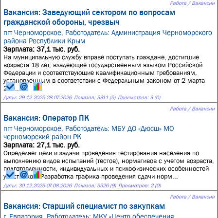
Работа / Вакансии
Вакансия: Заведующий сектором по вопросам
гражданской обороны, чрезвыч
пгт Черноморское,
Работодатель: Администрация Черноморского
района Республики Крым
Зарплата: 37,1 тыс. руб.
На муниципальную службу вправе поступать граждане, достигшие
возраста 18 лет, владеющие государственным языком Российской
Федерации и соответствующие квалификационным требованиям,
установленным в соответствии с Федеральным законом от 2 марта
200...
Даты:
29.12.2025
-
28.07.2026
Показов: 3311 (5)
Просмотров: 3 (0)
Работа / Вакансии
Вакансия: Оператор ПК
пгт Черноморское,
Работодатель: МБУ ДО «Дюсш» МО
черноморский район РК
Зарплата: 27,1 тыс. руб.
Определяет цели и задачи проведения тестирования населения по
выполнению видов испытаний (тестов), нормативов с учетом возраста,
подготовленности, индивидуальных и психофизических особенностей
участников. Разработка графика проведения сдачи норм...
Даты:
30.12.2025
-
07.08.2026
Показов: 5526 (9)
Просмотров: 2 (0)
Работа / Вакансии
Вакансия: Старший специалист по закупкам
г. Евпатория,
Работодатель: МКУ «Центр обеспечения