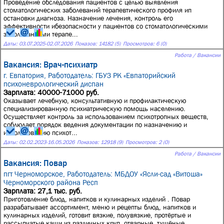
Проведение обследования пациентов с целью выявления
стоматологических заболеваний терапевтического профиля ип
остановки диагноза. Назначение лечения, контроль его
эффективности ибезопасности у пациентов со стоматологическими
заболеваниями терапе...
Даты:
03.07.2025
-
02.07.2026
Показов: 14182 (5)
Просмотров: 6 (0)
Работа / Вакансии
Вакансия: Врач-психиатр
г. Евпатория,
Работодатель: ГБУЗ РК «Евпаторийский
психоневрологический диспан
Зарплата: 40000-71000 руб.
Оказывает лечебную, консультативную и профилактическую
специализированную психиатрическую помощь населению.
Осуществляет контроль за использованием психотропных веществ,
соблюдает порядок ведения документации по назначению и
использованию психот...
Даты:
02.02.2023
-
16.05.2026
Показов: 12918 (9)
Просмотров: 2 (0)
Работа / Вакансии
Вакансия: Повар
пгт Черноморское,
Работодатель: МБДОУ «Ясли-сад «Витоша»
Черноморского района Респ
Зарплата: 27,1 тыс. руб.
Приготовление блюд, напитков и кулинарных изделий . Повар
разрабатывает ассортимент, меню и рецепты блюд, напитков и
кулинарных изделий, готовит вязкие, полувязкие, протёртые и
рассыпчатые каши из различных круп, отварные, тушёные,