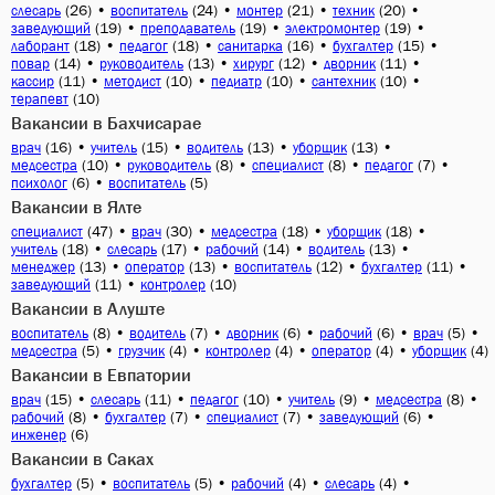
(26)
•
(24)
•
(21)
•
(20)
•
слесарь
воспитатель
монтер
техник
(19)
•
(19)
•
(19)
•
заведующий
преподаватель
электромонтер
(18)
•
(18)
•
(16)
•
(15)
•
лаборант
педагог
санитарка
бухгалтер
(14)
•
(13)
•
(12)
•
(11)
•
повар
руководитель
хирург
дворник
(11)
•
(10)
•
(10)
•
(10)
•
кассир
методист
педиатр
сантехник
(10)
терапевт
Вакансии в Бахчисарае
(16)
•
(15)
•
(13)
•
(13)
•
врач
учитель
водитель
уборщик
(10)
•
(8)
•
(8)
•
(7)
•
медсестра
руководитель
специалист
педагог
(6)
•
(5)
психолог
воспитатель
Вакансии в Ялте
(47)
•
(30)
•
(18)
•
(18)
•
специалист
врач
медсестра
уборщик
(18)
•
(17)
•
(14)
•
(13)
•
учитель
слесарь
рабочий
водитель
(13)
•
(13)
•
(12)
•
(11)
•
менеджер
оператор
воспитатель
бухгалтер
(11)
•
(10)
заведующий
контролер
Вакансии в Алуште
(8)
•
(7)
•
(6)
•
(6)
•
(5)
•
воспитатель
водитель
дворник
рабочий
врач
(5)
•
(4)
•
(4)
•
(4)
•
(4)
медсестра
грузчик
контролер
оператор
уборщик
Вакансии в Евпатории
(15)
•
(11)
•
(10)
•
(9)
•
(8)
•
врач
слесарь
педагог
учитель
медсестра
(8)
•
(7)
•
(7)
•
(6)
•
рабочий
бухгалтер
специалист
заведующий
(6)
инженер
Вакансии в Саках
(5)
•
(5)
•
(4)
•
(4)
•
бухгалтер
воспитатель
рабочий
слесарь