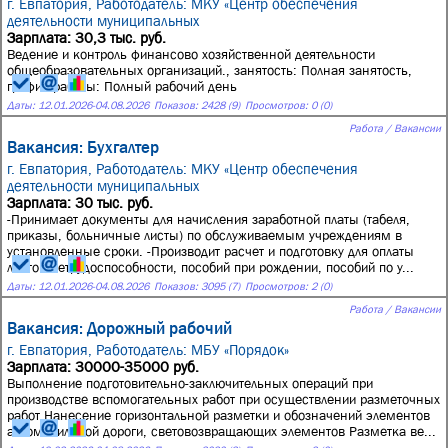
г. Евпатория,
Работодатель: МКУ «Центр обеспечения
деятельности муниципальных
Зарплата: 30,3 тыс. руб.
Ведение и контроль финансово хозяйственной деятельности
общеобразовательных организаций., занятость: Полная занятость,
график работы: Полный рабочий день
Даты:
12.01.2026
-
04.08.2026
Показов: 2428 (9)
Просмотров: 0 (0)
Работа / Вакансии
Вакансия: Бухгалтер
г. Евпатория,
Работодатель: МКУ «Центр обеспечения
деятельности муниципальных
Зарплата: 30 тыс. руб.
-Принимает документы для начисления заработной платы (табеля,
приказы, больничные листы) по обслуживаемым учреждениям в
установленные сроки. -Производит расчет и подготовку для оплаты
листов нетрудоспособности, пособий при рождении, пособий по у...
Даты:
12.01.2026
-
04.08.2026
Показов: 3095 (7)
Просмотров: 2 (0)
Работа / Вакансии
Вакансия: Дорожный рабочий
г. Евпатория,
Работодатель: МБУ «Порядок»
Зарплата: 30000-35000 руб.
Выполнение подготовительно-заключительных операций при
производстве вспомогательных работ при осуществлении разметочных
работ Нанесение горизонтальной разметки и обозначений элементов
автомобильной дороги, световозвращающих элементов Разметка ве...