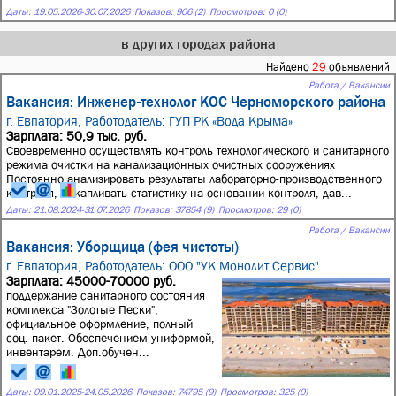
Даты:
19.05.2026
-
30.07.2026
Показов: 906 (2)
Просмотров: 0 (0)
в других городах района
Найдено
29
объявлений
Работа / Вакансии
Вакансия: Инженер-технолог КОС Черноморского района
г. Евпатория,
Работодатель: ГУП РК «Вода Крыма»
Зарплата: 50,9 тыс. руб.
Своевременно осуществлять контроль технологического и санитарного
режима очистки на канализационных очистных сооружениях
Постоянно анализировать результаты лабораторно-производственного
контроля, накапливать статистику на основании контроля, дав...
Даты:
21.08.2024
-
31.07.2026
Показов: 37854 (9)
Просмотров: 29 (0)
Работа / Вакансии
Вакансия: Уборщица (фея чистоты)
г. Евпатория,
Работодатель: ООО "УК Монолит Сервис"
Зарплата: 45000-70000 руб.
поддержание санитарного состояния
комплекса "Золотые Пески",
официальное оформление, полный
соц. пакет. Обеспечением униформой,
инвентарем. Доп.обучен...
Даты:
09.01.2025
-
24.05.2026
Показов: 74795 (9)
Просмотров: 325 (0)