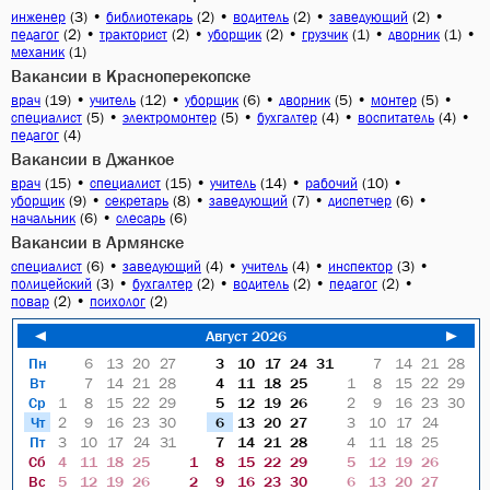
(3)
•
(2)
•
(2)
•
(2)
•
инженер
библиотекарь
водитель
заведующий
(2)
•
(2)
•
(2)
•
(1)
•
(1)
•
педагог
тракторист
уборщик
грузчик
дворник
(1)
механик
Вакансии в Красноперекопске
(19)
•
(12)
•
(6)
•
(5)
•
(5)
•
врач
учитель
уборщик
дворник
монтер
(5)
•
(5)
•
(4)
•
(4)
•
специалист
электромонтер
бухгалтер
воспитатель
(4)
педагог
Вакансии в Джанкое
(15)
•
(15)
•
(14)
•
(10)
•
врач
специалист
учитель
рабочий
(9)
•
(8)
•
(7)
•
(6)
•
уборщик
секретарь
заведующий
диспетчер
(6)
•
(6)
начальник
слесарь
Вакансии в Армянске
(6)
•
(4)
•
(4)
•
(3)
•
специалист
заведующий
учитель
инспектор
(3)
•
(2)
•
(2)
•
(2)
•
полицейский
бухгалтер
водитель
педагог
(2)
•
(2)
повар
психолог
◄
Август 2026
►
Пн
6
13
20
27
3
10
17
24
31
7
14
21
28
Вт
7
14
21
28
4
11
18
25
1
8
15
22
29
Ср
1
8
15
22
29
5
12
19
26
2
9
16
23
30
Чт
2
9
16
23
30
6
13
20
27
3
10
17
24
Пт
3
10
17
24
31
7
14
21
28
4
11
18
25
Сб
4
11
18
25
1
8
15
22
29
5
12
19
26
Вс
5
12
19
26
2
9
16
23
30
6
13
20
27