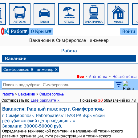
РА
АВТОБУС
ТАКСИ
ОТДЫХ
ЭЛЕКТРИЧКА
ЖИЛЬЁ
6 августа 2026 г. 07:42
Работа
О Крыме
Войти
▼
▼
Вакансии в Симферополе - инженер
Работа
Вакансии
Симферополь
инженер
✖
✖
Все
•
Агентства
•
Не агентства
Работа
>
Вакансии
>
Симферополь
Сортировать по
дате
зарплате
x
Показано
30
объявлений из 78
Вакансия: Главный инженер г. Симферополь
г. Симферополь,
Работодатель: ГБУЗ РК «Крымский
республиканский центр медицины к
Зарплата: 30000-50000 руб.
Определение технической политики и направлений технического
развития организации, пути реконструкции и технического