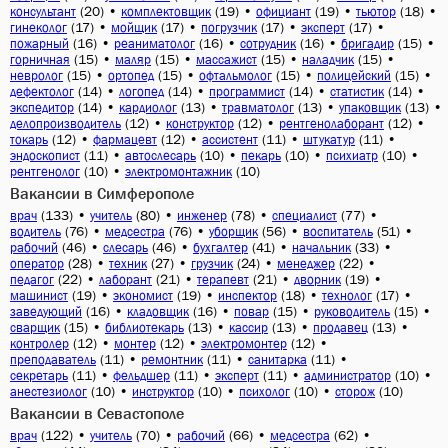
(20)
•
(19)
•
(19)
•
(18)
•
консультант
комплектовщик
официант
тьютор
(17)
•
(17)
•
(17)
•
(17)
•
гинеколог
мойщик
погрузчик
эксперт
(16)
•
(16)
•
(16)
•
(15)
•
пожарный
реаниматолог
сотрудник
бригадир
(15)
•
(15)
•
(15)
•
(15)
•
горничная
маляр
массажист
наладчик
(15)
•
(15)
•
(15)
•
(15)
•
невролог
ортопед
офтальмолог
полицейский
(14)
•
(14)
•
(14)
•
(14)
•
дефектолог
логопед
программист
статистик
(14)
•
(13)
•
(13)
•
(13)
•
экспедитор
кардиолог
травматолог
упаковщик
(12)
•
(12)
•
(12)
•
делопроизводитель
конструктор
рентгенолаборант
(12)
•
(12)
•
(11)
•
(11)
•
токарь
фармацевт
ассистент
штукатур
(11)
•
(10)
•
(10)
•
(10)
•
эндоскопист
автослесарь
пекарь
психиатр
(10)
•
(10)
рентгенолог
электромонтажник
Вакансии в Симферополе
(133)
•
(80)
•
(78)
•
(77)
•
врач
учитель
инженер
специалист
(76)
•
(76)
•
(56)
•
(51)
•
водитель
медсестра
уборщик
воспитатель
(46)
•
(46)
•
(41)
•
(33)
•
рабочий
слесарь
бухгалтер
начальник
(28)
•
(27)
•
(24)
•
(22)
•
оператор
техник
грузчик
менеджер
(22)
•
(21)
•
(21)
•
(19)
•
педагог
лаборант
терапевт
дворник
(19)
•
(19)
•
(18)
•
(17)
•
машинист
экономист
инспектор
технолог
(16)
•
(16)
•
(15)
•
(15)
•
заведующий
кладовщик
повар
руководитель
(15)
•
(13)
•
(13)
•
(13)
•
сварщик
библиотекарь
кассир
продавец
(12)
•
(12)
•
(12)
•
контролер
монтер
электромонтер
(11)
•
(11)
•
(11)
•
преподаватель
ремонтник
санитарка
(11)
•
(11)
•
(11)
•
(10)
•
секретарь
фельдшер
эксперт
администратор
(10)
•
(10)
•
(10)
•
(10)
анестезиолог
инструктор
психолог
сторож
Вакансии в Севастополе
(122)
•
(70)
•
(66)
•
(62)
•
врач
учитель
рабочий
медсестра