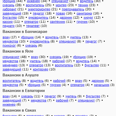
(44)
•
(34)
•
(34)
•
(30)
•
уборщик
инженер
специалист
водитель
(28)
•
(25)
•
(23)
•
(23)
•
слесарь
воспитатель
монтер
техник
(21)
•
(21)
•
(20)
•
лаборант
электромонтер
преподаватель
(19)
•
(18)
•
(16)
•
(16)
•
заведующий
педагог
повар
санитарка
(15)
•
(14)
•
(12)
•
(12)
•
бухгалтер
руководитель
дворник
хирург
(11)
•
(11)
•
(11)
•
(10)
•
кассир
оператор
сантехник
грузчик
(10)
•
(10)
педиатр
терапевт
Вакансии в Бахчисарае
(17)
•
(14)
•
(13)
•
(13)
•
врач
уборщик
водитель
учитель
(10)
•
(8)
•
(8)
•
(7)
•
медсестра
руководитель
специалист
педагог
(6)
•
(6)
психолог
слесарь
Вакансии в Ялте
(48)
•
(30)
•
(19)
•
(19)
•
специалист
врач
слесарь
уборщик
(18)
•
(18)
•
(17)
•
(14)
•
медсестра
учитель
рабочий
водитель
(13)
•
(13)
•
(12)
•
(11)
•
менеджер
оператор
воспитатель
бухгалтер
(11)
•
(10)
заведующий
контролер
Вакансии в Алуште
(8)
•
(6)
•
(6)
•
(5)
•
(5)
•
воспитатель
водитель
рабочий
врач
дворник
(5)
•
(5)
•
(4)
•
(4)
•
(3)
медсестра
уборщик
грузчик
оператор
начальник
Вакансии в Евпатории
(14)
•
(11)
•
(9)
•
(9)
•
(7)
•
врач
слесарь
педагог
учитель
бухгалтер
(7)
•
(7)
•
(7)
•
(7)
•
заведующий
медсестра
рабочий
специалист
(6)
инженер
Вакансии в Саках
(5)
•
(5)
•
(5)
•
(3)
•
бухгалтер
воспитатель
слесарь
водитель