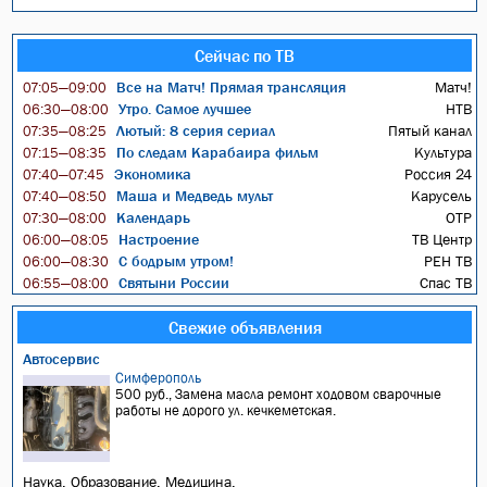
Сейчас по ТВ
Все на Матч! Прямая трансляция
Матч!
07:05—09:00
Утро. Самое лучшее
НТВ
06:30—08:00
Лютый: 8 серия сериал
Пятый канал
07:35—08:25
По следам Карабаира фильм
Культура
07:15—08:35
Экономика
Россия 24
07:40—07:45
Маша и Медведь мульт
Карусель
07:40—08:50
Календарь
ОТР
07:30—08:00
Настроение
ТВ Центр
06:00—08:05
С бодрым утром!
РЕН ТВ
06:00—08:30
Святыни России
Спас ТВ
06:55—08:00
Свежие объявления
Автосервис
Симферополь
500 руб., Замена масла ремонт ходовом сварочные
работы не дорого ул. кечкеметская.
Наука. Образование. Медицина.