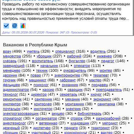
Проводить работу по комплексному совершенствованию организации
труда и повышению ее эффективности; внедрять мероприятия по
совершенствованию организации труда персонала, осуществлять
контроль над правильностью применения условий оплаты труда пер...
Даты:
05.05.2026
-
30.07.2026
Показов: 347 (0)
Просмотров: 0 (0)
Вакансии в Республике Крым
(499)
•
(326)
•
(316)
•
(291)
•
врач
учитель
специалист
водитель
(255)
•
(227)
•
(224)
•
(208)
•
медсестра
уборщик
рабочий
инженер
(191)
•
(168)
•
(148)
•
(146)
•
слесарь
воспитатель
бухгалтер
педагог
(118)
•
(114)
•
(113)
•
заведующий
начальник
оператор
(105)
•
(100)
•
(99)
•
(85)
•
менеджер
техник
руководитель
монтер
(84)
•
(77)
•
(76)
•
(70)
•
дворник
повар
электромонтер
терапевт
(68)
•
(68)
•
(67)
•
(62)
•
грузчик
машинист
лаборант
мастер
(62)
•
(61)
•
(60)
•
(56)
•
фельдшер
психолог
охранник
продавец
(54)
•
(53)
•
(52)
•
(51)
•
администратор
кассир
сварщик
преподаватель
(51)
•
(47)
•
(43)
•
(42)
•
технолог
директор
секретарь
хирург
(41)
•
(41)
•
(40)
•
(40)
•
ремонтник
сантехник
механик
экономист
(38)
•
(38)
•
(38)
•
(38)
•
инспектор
контролер
монтажник
санитарка
(36)
•
(34)
•
(32)
•
почтальон
инструктор
электрик
(31)
•
(30)
•
(30)
•
электрогазосварщик
акушер
библиотекарь
(30)
•
(29)
•
(29)
•
(28)
•
стоматолог
организатор
сторож
разнорабочий
(27)
•
(27)
•
(27)
•
(25)
•
анестезиолог
ветеринар
кладовщик
методист
(23)
•
(23)
•
(23)
•
(23)
•
дежурный
диспетчер
педиатр
тракторист
(21)
•
(21)
•
(21)
•
(20)
•
сборщик
участковый
юрисконсульт
вахтер