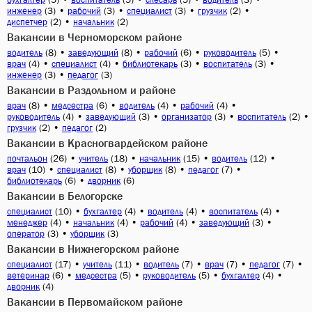
(3)
•
(3)
•
(3)
•
(2)
•
инженер
рабочий
специалист
грузчик
(2)
•
(2)
диспетчер
начальник
Вакансии в Черноморском районе
(8)
•
(8)
•
(6)
•
(5)
•
водитель
заведующий
рабочий
руководитель
(4)
•
(4)
•
(3)
•
(3)
•
врач
специалист
библиотекарь
воспитатель
(3)
•
(3)
инженер
педагог
Вакансии в Раздольном и районе
(8)
•
(6)
•
(4)
•
(4)
•
врач
медсестра
водитель
рабочий
(4)
•
(3)
•
(3)
•
(2)
•
руководитель
заведующий
организатор
воспитатель
(2)
•
(2)
грузчик
педагог
Вакансии в Красногвардейском районе
(26)
•
(18)
•
(15)
•
(12)
•
почтальон
учитель
начальник
водитель
(10)
•
(8)
•
(8)
•
(7)
•
врач
специалист
уборщик
педагог
(6)
•
(6)
библиотекарь
дворник
Вакансии в Белогорске
(10)
•
(4)
•
(4)
•
(4)
•
специалист
бухгалтер
водитель
воспитатель
(4)
•
(4)
•
(4)
•
(3)
•
менеджер
начальник
рабочий
заведующий
(3)
•
(3)
оператор
уборщик
Вакансии в Нижнегорском районе
(17)
•
(11)
•
(7)
•
(7)
•
(7)
•
специалист
учитель
водитель
врач
педагог
(6)
•
(5)
•
(5)
•
(4)
•
ветеринар
медсестра
руководитель
бухгалтер
(4)
дворник
Вакансии в Первомайском районе