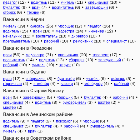
(12)
•
(11)
•
(11)
•
(10)
•
педагог
водитель
учитель
специалист
(9)
•
(7)
•
(6)
•
(6)
•
бухгалтер
врач
воспитатель
заведующий
(6)
•
(6)
сторож
техник
Вакансии в Керчи
(39)
•
(26)
•
(17)
•
(16)
•
учитель
слесарь
уборщик
педагог
(15)
•
(14)
•
(14)
•
(12)
•
водитель
врач
медсестра
инженер
(11)
•
(10)
•
(10)
•
начальник
воспитатель
директор
(10)
•
(10)
•
(10)
•
(10)
преподаватель
рабочий
ремонтник
специалист
Вакансии в Феодосии
(56)
•
(31)
•
(20)
•
(17)
•
врач
медсестра
специалист
терапевт
(14)
•
(13)
•
(13)
•
(11)
•
воспитатель
водитель
уборщик
заведующий
(10)
•
(10)
•
(10)
рабочий
учитель
хирург
Вакансии в Судаке
(12)
•
(8)
•
(6)
•
(6)
•
(5)
•
врач
специалист
бухгалтер
учитель
слесарь
(4)
•
(4)
•
(4)
•
(4)
•
(4)
горничная
инженер
кассир
менеджер
рабочий
Вакансии в Старом Крыму
(5)
•
(5)
•
(5)
•
(4)
•
(4)
•
врач
заведующий
уборщик
бухгалтер
рабочий
(4)
•
(3)
•
(3)
•
(2)
•
специалист
водитель
руководитель
вахтер
(2)
мастер
Вакансии в Ленинском районе
(9)
•
(9)
•
(6)
•
(6)
•
водитель
педагог
психолог
уборщик
(5)
•
(4)
•
(4)
•
(4)
•
специалист
бухгалтер
рабочий
руководитель
(4)
•
(3)
учитель
врач
Вакансии в Советском районе