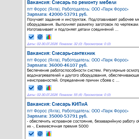
Вакансия: Слесарь по ремонту мебели
пгт Форос (Ялта),
Работодатель: ООО «Парк Форос»
Зарплата: 42000-53791 руб.
Получает задание и инструктаж. Подготавливает рабочее м
оборудования. Выполняет разметку заготовок по чертежа
Изготавливает и подгоняет детали соединений ...
Даты:
02
-
30.07.2026
Показов: 32 (0)
Просмотров: 0 (0)
Вакансия: Слесарь-сантехник
пгт Форос (Ялта),
Работодатель: ООО «Парк Форос»
Зарплата: 36000-46107 руб.
беспечение работоспособности систем. Регулярные осмотр
водонагревателей и другого оборудования, обеспечивающег
неисправностей. Определение причин сбоев с ...
Даты:
02
-
30.07.2026
Показов: 55 (6)
Просмотров: 0 (0)
Вакансия: Слесарь КИПиА
пгт Форос (Ялта),
Работодатель: ООО «Парк Форос»
Зарплата: 35000-53791 руб.
- обеспечить исправное состояние, безаварийную работу 
их -, Ежемесячная премия 5000