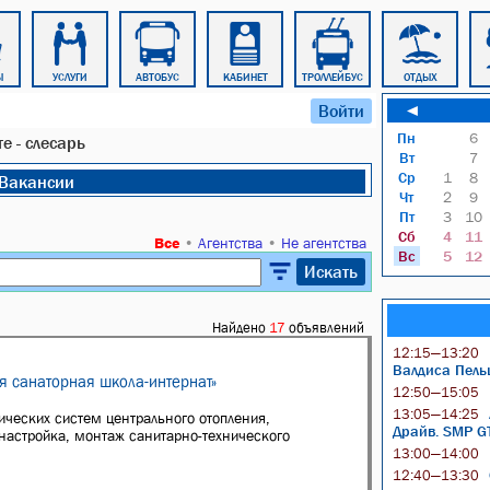
Ы
УСЛУГИ
АВТОБУС
КАБИНЕТ
ТРОЛЛЕЙБУС
ОТДЫХ
Войти
◄
Пн
6
е - слесарь
Вт
7
Ср
1
8
Вакансии
Чт
2
9
Пт
3
10
Сб
4
11
Все
•
Агентства
•
Не агентства
Вс
5
12
Искать
Найдено
17
объявлений
12:15—13:20
Валдиса Пел
я санаторная школа-интернат»
12:50—15:05
13:05—14:25
нических систем центрального отопления,
Драйв. SMP G
настройка, монтаж санитарно-технического
13:00—14:00
12:40—13:30