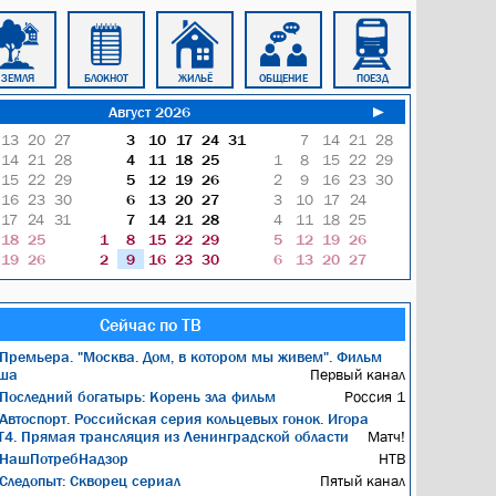
ЗЕМЛЯ
БЛОКНОТ
ЖИЛЬЁ
ОБЩЕНИЕ
ПОЕЗД
ТАКСИ
Август 2026
►
13
20
27
3
10
17
24
31
7
14
21
28
14
21
28
4
11
18
25
1
8
15
22
29
15
22
29
5
12
19
26
2
9
16
23
30
16
23
30
6
13
20
27
3
10
17
24
17
24
31
7
14
21
28
4
11
18
25
18
25
1
8
15
22
29
5
12
19
26
19
26
2
9
16
23
30
6
13
20
27
Сейчас по ТВ
Премьера. "Москва. Дом, в котором мы живем". Фильм
ьша
Первый канал
Последний богатырь: Корень зла фильм
Россия 1
Автоспорт. Российская серия кольцевых гонок. Игора
T4. Прямая трансляция из Ленинградской области
Матч!
НашПотребНадзор
НТВ
Следопыт: Скворец сериал
Пятый канал