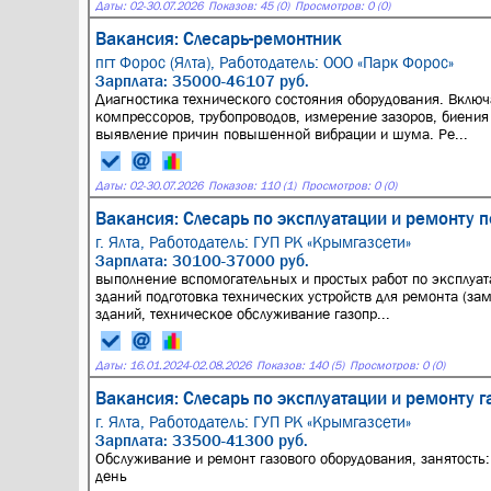
Даты:
02
-
30.07.2026
Показов: 45 (0)
Просмотров: 0 (0)
Вакансия: Слесарь-ремонтник
пгт Форос (Ялта),
Работодатель: ООО «Парк Форос»
Зарплата: 35000-46107 руб.
Диагностика технического состояния оборудования. Включа
компрессоров, трубопроводов, измерение зазоров, биения 
выявление причин повышенной вибрации и шума. Ре...
Даты:
02
-
30.07.2026
Показов: 110 (1)
Просмотров: 0 (0)
Вакансия: Слесарь по эксплуатации и ремонту 
г. Ялта,
Работодатель: ГУП РК «Крымгазсети»
Зарплата: 30100-37000 руб.
выполнение вспомогательных и простых работ по эксплуа
зданий подготовка технических устройств для ремонта (з
зданий, техническое обслуживание газопр...
Даты:
16.01.2024
-
02.08.2026
Показов: 140 (5)
Просмотров: 0 (0)
Вакансия: Слесарь по эксплуатации и ремонту 
г. Ялта,
Работодатель: ГУП РК «Крымгазсети»
Зарплата: 33500-41300 руб.
Обслуживание и ремонт газового оборудования, занятость:
день