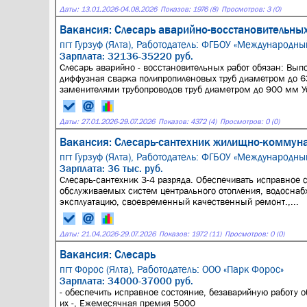
Даты:
13.01.2026
-
04.08.2026
Показов: 1976 (8)
Просмотров: 3 (0)
Вакансия: Слесарь аварийно-восстановительных
пгт Гурзуф (Ялта),
Работодатель: ФГБОУ «Международный
Зарплата: 32136-35220 руб.
Слесарь аварийно - восстановительных работ обязан: Вып
диффузная сварка полипропиленовых труб диаметром до 
заменителями трубопроводов труб диаметром до 900 мм Ус
Даты:
27.01.2026
-
29.07.2026
Показов: 4372 (4)
Просмотров: 0 (0)
Вакансия: Слесарь-сантехник жилищно-коммуна
пгт Гурзуф (Ялта),
Работодатель: ФГБОУ «Международный
Зарплата: 36 тыс. руб.
Слесарь-сантехник 3-4 разряда. Обеспечивать исправное 
обслуживаемых систем центрального отопления, водоснабж
эксплуатацию, своевременный качественный ремонт.,...
Даты:
21.04.2026
-
29.07.2026
Показов: 1972 (11)
Просмотров: 0 (0)
Вакансия: Слесарь
пгт Форос (Ялта),
Работодатель: ООО «Парк Форос»
Зарплата: 34000-37000 руб.
- обеспечить исправное состояние, безаварийную работу 
их -, Ежемесячная премия 5000