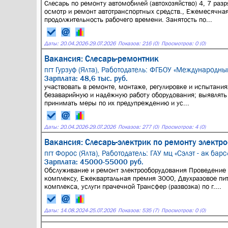
Слесарь по ремонту автомобилей (автохозяйство) 4, 7 раз
осмотр и ремонт автотранспортных средств., Ежемесячна
продолжительность рабочего времени. Занятость по...
Даты:
20.04.2026
-
29.07.2026
Показов: 216 (0)
Просмотров: 0 (0)
Вакансия: Слесарь-ремонтник
пгт Гурзуф (Ялта),
Работодатель: ФГБОУ «Международный
Зарплата: 48,6 тыс. руб.
участвовать в ремонте, монтаже, регулировке и испытания
безаварийную и надёжную работу оборудования; выявлять
принимать меры по их предупреждению и ус...
Даты:
20.04.2026
-
29.07.2026
Показов: 277 (0)
Просмотров: 4 (0)
Вакансия: Слесарь-электрик по ремонту электр
пгт Форос (Ялта),
Работодатель: ГАУ мц «Сэлэт - ак барс
Зарплата: 45000-55000 руб.
Обслуживание и ремонт электрооборудования Проведение 
комплексу, Ежеквартальная премия 3000, Двухразовое пи
комплекса, услуги прачечной Трансфер (развозка) по г....
Даты:
14.08.2024
-
25.07.2026
Показов: 535 (7)
Просмотров: 0 (0)