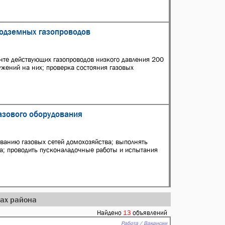
подземных газопроводов
нте действующих газопроводов низкого давления 200
ужений на них; проверка состояния газовых
газового оборудования
ванию газовых сетей домохозяйства; выполнять
а; проводить пусконаладочные работы и испытания
дах района
Найдено
13
объявлений
Работа / Вакансии