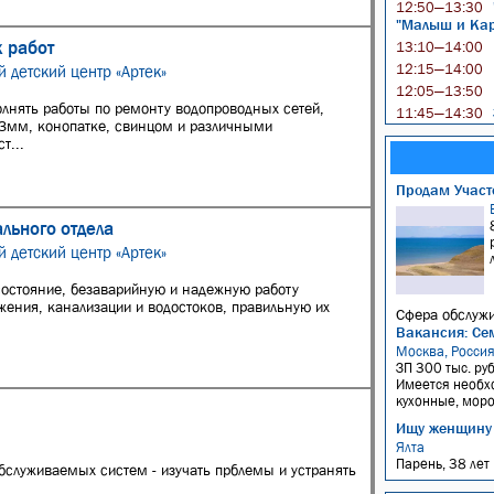
12:50—13:30
"Малыш и Карл
 работ
13:10—14:00
12:15—14:00
 детский центр «Артек»
12:05—13:50
олнять работы по ремонту водопроводных сетей,
11:45—14:30
63мм, конопатке, свинцом и различными
т...
Продам Участо
льного отдела
 детский центр «Артек»
состояние, безаварийную и надежную работу
ения, канализации и водостоков, правильную их
Сфера обслужи
Вакансия: Се
Москва, Росси
ЗП 300 тыс. руб
Имеется необхо
кухонные, моро
Ищу женщину
Ялта
Парень, 38 лет
обслуживаемых систем - изучать прблемы и устранять