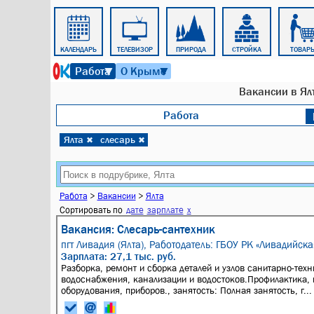
КУЛЬТУРА
КАЛЕНДАРЬ
ТЕЛЕВИЗОР
ПРИРОДА
СТРОЙКА
ТОВАР
9 августа 2026 г. 13:19
Работа
О Крыме
▼
▼
Вакансии в Ялт
Работа
Ялта
слесарь
✖
✖
Работа
>
Вакансии
>
Ялта
Сортировать по
дате
зарплате
x
Вакансия: Слесарь-сантехник
пгт Ливадия (Ялта),
Работодатель: ГБОУ РК «Ливадийска
Зарплата: 27,1 тыс. руб.
Разборка, ремонт и сборка деталей и узлов санитарно-тех
водоснабжения, канализации и водостоков.Профилактика, 
оборудования, приборов., занятость: Полная занятость, г...