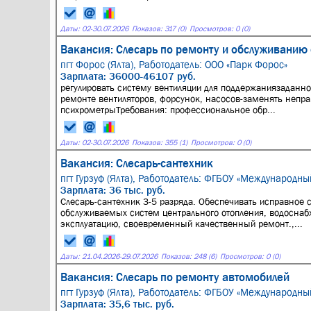
Даты:
02
-
30.07.2026
Показов: 317 (0)
Просмотров: 0 (0)
Вакансия: Слесарь по ремонту и обслуживанию 
пгт Форос (Ялта),
Работодатель: ООО «Парк Форос»
Зарплата: 36000-46107 руб.
регулировать систему вентиляции для поддержаниязаданной
ремонте вентиляторов, форсунок, насосов-заменять непр
психрометрыТребования: профессиональное обр...
Даты:
02
-
30.07.2026
Показов: 355 (1)
Просмотров: 0 (0)
Вакансия: Слесарь-сантехник
пгт Гурзуф (Ялта),
Работодатель: ФГБОУ «Международный
Зарплата: 36 тыс. руб.
Слесарь-сантехник 3-5 разряда. Обеспечивать исправное 
обслуживаемых систем центрального отопления, водоснабж
эксплуатацию, своевременный качественный ремонт.,...
Даты:
21.04.2026
-
29.07.2026
Показов: 248 (6)
Просмотров: 0 (0)
Вакансия: Слесарь по ремонту автомобилей
пгт Гурзуф (Ялта),
Работодатель: ФГБОУ «Международный
Зарплата: 35,6 тыс. руб.