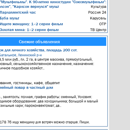
"Мультфильмы". К 90-летию киностудии "Союзмультфильм":
сон", "Карлсон вернулся" мульт
Культура
Парламентский час
Россия 24
Буба мульт
Карусель
Ищите женщину: 1–2 серии фильм
ОТР
Золотая мина: 1–2 серии фильм
ТВ Центр
Свежие объявления
к для личного хозяйства, площадь 200 сот.
Батальное, Ленинский р-н
8,5 млн руб., пл. 2 га, в центре массива, прямоугольный,
ровный, сельскохозяйственное назначение, назначение:
личное подсобное хозяйст..
вания, гостиницы, кафе, общепит
мейный повар в частный дом
я
., занятость: полная, график работы: сменный, Условия:
димое оборудование: два холодильника; большой и малый
зильные лари; пароконвектомат; дв..
 178 76 ищу женщину для встреч можно старше. Пиши.