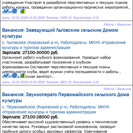
учреждения.Участвует в разработке перспективных и текущих планов
работы кружка, проведении организационно-творческих мероприятий.,
занят...
Даты:
15.01.2026
-
13.05.2026
Показов: 3335 (3)
Просмотров: 0 (0)
Работа / Вакансии
Вакансия: Заведующий Льговским сельским Домом
культуры
с. Льговское (Кировский р-н),
Работодатель: МКУК «Управление
культуры и туризма администрации
Зарплата: 27100-30000 руб.
Организует работу клубного формирования. Проводит набор
участников, разрабатывает положение о клубном
формировании.Составляет перспективные и текущие планы
деятельности клуба, ведет журнал учета посещаемости и работы.,
занятость: Полная занятост...
Даты:
15.01.2026
-
13.05.2026
Показов: 2821 (3)
Просмотров: 0 (0)
Работа / Вакансии
Вакансия: Звукооперато Первомайского сельского Дома
культуры
с. Первомайское (Кировский р-н),
Работодатель: МКУК
«Управление культуры и туризма администрации
Зарплата: 27100-28000 руб.
Обеспечивает высокий художественный уровень и техническое
качество звука. Руководит растановкой микрофонов, проводит
пробные записи особых звуковых эффектов. Озвучивание