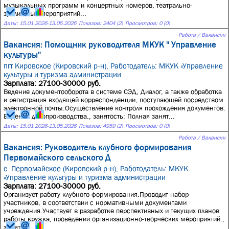
музыкальных программ и концертных номеров, театрально-
зрелищных мероприятий...
Даты:
15.01.2026
-
13.05.2026
Показов: 2404 (2)
Просмотров: 0 (0)
Работа / Вакансии
Вакансия: Помощник руководителя МКУК " Управление
культуры"
пгт Кировское (Кировский р-н),
Работодатель: МКУК «Управление
культуры и туризма администрации
Зарплата: 27100-30000 руб.
Ведение документооборота в системе СЭД, Диалог, а также обработка
и регистрация входящей корреспонденции, поступающей посредством
электронной почты.Осуществление контроля прохождения документов.
Ведение делопроизводства., занятость: Полная занят...
Даты:
15.01.2026
-
13.05.2026
Показов: 4959 (2)
Просмотров: 0 (0)
Работа / Вакансии
Вакансия: Руководитель клубного формирования
Первомайского сельского Д
с. Первомайское (Кировский р-н),
Работодатель: МКУК
«Управление культуры и туризма администрации
Зарплата: 27100-30000 руб.
Организует работу клубного формирования.Проводит набор
участников, в соответствии с нормативными документами
учреждения.Участвует в разработке перспективных и текущих планов
работы кружка, проведении организационно-творческих мероприятий.,
занят...