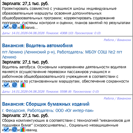
Зарплата: 27,1 тыс. руб.
Проектировать совместно с учащимся школы индивидуальные
образовательные маршруты освоения дополнительных
общеобразовательных программ; корректировать содержание
программ, системы контроля и оценки, планов занятий по результатам
анализа их реализ...
Даты:
14.01.2026
-
04.08.2026
Показов: 4368 (10)
Просмотров: 0 (0)
Работа / Вакансии
Вакансия: Водитель автомобиля
пгт Ленино (Ленинский р-н),
Работодатель: МБОУ СОШ №2 пгт
Ленино
Зарплата: 27,1 тыс. руб.
Водитель автобуса. Основным направлением деятельности водителя
является осуществление перевозки пассажиров учащихся и
работников общеобразовательного учреждения в соответствии с
приказом и по установленным маршрутам, обеспечение сохранности
тран...
Даты:
14.01.2026
-
04.08.2026
Показов: 5598 (8)
Просмотров: 0 (0)
Работа / Вакансии
Вакансия: Сборщик бумажных изделий
г. Феодосия,
Работодатель: ООО «Юг интер-пак»
Зарплата: 27,1 тыс. руб.
Сборка комплектующих в соответствии с технологией "механизмов для
подшивки бумаг" (скоросшиватель)., Социально незащищенные
категории: Инвалид