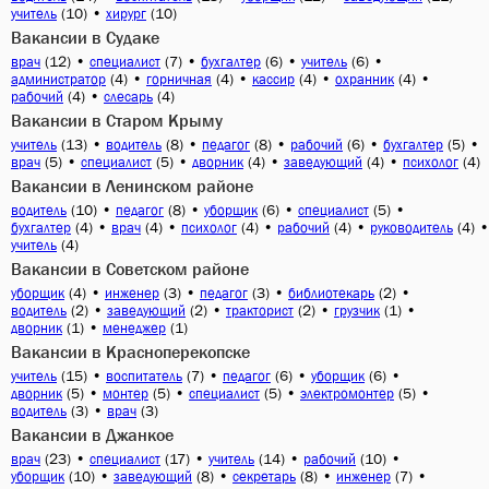
(10)
•
(10)
учитель
хирург
Вакансии в Судаке
(12)
•
(7)
•
(6)
•
(6)
•
врач
специалист
бухгалтер
учитель
(4)
•
(4)
•
(4)
•
(4)
•
администратор
горничная
кассир
охранник
(4)
•
(4)
рабочий
слесарь
Вакансии в Старом Крыму
(13)
•
(8)
•
(8)
•
(6)
•
(5)
•
учитель
водитель
педагог
рабочий
бухгалтер
(5)
•
(5)
•
(4)
•
(4)
•
(4)
врач
специалист
дворник
заведующий
психолог
Вакансии в Ленинском районе
(10)
•
(8)
•
(6)
•
(5)
•
водитель
педагог
уборщик
специалист
(4)
•
(4)
•
(4)
•
(4)
•
(4)
•
бухгалтер
врач
психолог
рабочий
руководитель
(4)
учитель
Вакансии в Советском районе
(4)
•
(3)
•
(3)
•
(2)
•
уборщик
инженер
педагог
библиотекарь
(2)
•
(2)
•
(2)
•
(1)
•
водитель
заведующий
тракторист
грузчик
(1)
•
(1)
дворник
менеджер
Вакансии в Красноперекопске
(15)
•
(7)
•
(6)
•
(6)
•
учитель
воспитатель
педагог
уборщик
(5)
•
(5)
•
(5)
•
(5)
•
дворник
монтер
специалист
электромонтер
(3)
•
(3)
водитель
врач
Вакансии в Джанкое
(23)
•
(17)
•
(14)
•
(10)
•
врач
специалист
учитель
рабочий
(10)
•
(8)
•
(8)
•
(7)
•
уборщик
заведующий
секретарь
инженер