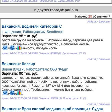
Даты:
04.05.2026
-
05.08.2026
Показов: 55 (1)
Просмотров: 0 (0)
в других городах района
Найдено
25
объявлений
Работа / Вакансии
Вакансия: Водители категории С
г. Феодосия,
Работодатель: Бестбетон
Зарплата: 85 тыс. руб.
Доставка грузов на объекты, Бетонный завод, зарплата два раза в
месяц, официальное трудоустройство., Исполнительность,
коммуникабельность, порядочность.
Даты:
16.04.2024
-
05.06.2026
Показов: 45376 (9)
Просмотров: 77 (0)
Работа / Вакансии
Вакансия: Кассир
Ворон (Судак),
Работодатель: ООО "Кедр"
Зарплата: 60 тыс. руб.
занятость: полная, график работы: сменный, Вакансия компании:
ООО "Кедр".Крупной сети АЗК на постоянную работу требуются
кассиры. Адрес: п. Рамонь, 487 км М-4 Дон (поворот на
Староживотинное). Требования: – можно без опыта работы, –
исполнитель...
Даты:
26.09.2025
-
08.08.2026
Показов: 22038 (9)
Просмотров: 11 (0)
Работа / Вакансии
Вакансия: Врач скорой медицинской помощи г. Судак