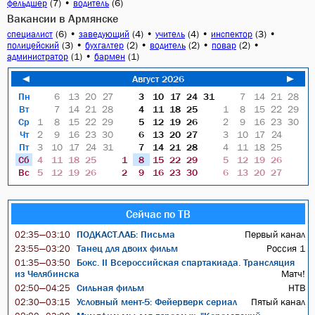
(7)
•
(6)
фельдшер
водитель
Вакансии в Армянске
(6)
•
(4)
•
(4)
•
(3)
•
специалист
заведующий
учитель
инспектор
(3)
•
(2)
•
(2)
•
(2)
•
полицейский
бухгалтер
водитель
повар
(1)
•
(1)
администратор
бармен
◄
Август 2026
►
Пн
6
13
20
27
3
10
17
24
31
7
14
21
28
Вт
7
14
21
28
4
11
18
25
1
8
15
22
29
Ср
1
8
15
22
29
5
12
19
26
2
9
16
23
30
Чт
2
9
16
23
30
6
13
20
27
3
10
17
24
Пт
3
10
17
24
31
7
14
21
28
4
11
18
25
Сб
4
11
18
25
1
8
15
22
29
5
12
19
26
Вс
5
12
19
26
2
9
16
23
30
6
13
20
27
Сейчас по ТВ
ПОДКАСТ.ЛАБ: Письма
Первый канал
02:35—03:10
Танец для двоих фильм
Россия 1
23:55—03:20
Бокс. II Всероссийская спартакиада. Трансляция
01:35—03:50
из Челябинска
Матч!
Сильная фильм
НТВ
02:50—04:25
Условный мент-5: Фейерверк сериал
Пятый канал
02:30—03:15