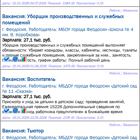
Даты:
15.01.2026
-
04.07.2026
Показов: 1584 (9)
Просмотров: 0 (0)
Работа / Вакансии
Вакансия: Уборщик производственных и служебных
помещений
г. Феодосия,
Работодатель: МБОУ города Феодосии «Школа № 4
им. В. Коробкова»
Зарплата: 27,1 тыс. руб.
Уборщик производственных и служебных помещений выполняет
обязанности: Убирает коридоры, классы, кабинеты, лестницы, туалеты
и прочие служебные помещения, закрепленные за ним., занятость:
Полная занятость, график работы: Полный рабочий день
Даты:
15.01.2026
-
01.08.2026
Показов: 1479 (8)
Просмотров: 0 (0)
Работа / Вакансии
Вакансия: Воспитатель
г. Феодосия,
Работодатель: МБДОУ города Феодосии «Детский сад
№ 11 «Сказка»
Зарплата: 27,1 тыс. руб.
Присмотр и уход за детьми в детском саду, проведение занятий,
Ежеквартальная премия 15226 Дополнительные сведения по
вакансии: Выход работника предпчтителен в ближайшее время
Даты:
16.01.2026
-
13.05.2026
Показов: 2176 (6)
Просмотров: 3 (0)
Работа / Вакансии
Вакансия: Тьютор
г. Феодосия,
Работодатель: МБДОУ города Феодосии «Детский сад