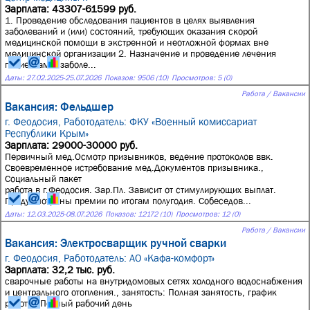
Зарплата: 43307-61599 руб.
1. Проведение обследования пациентов в целях выявления
заболеваний и (или) состояний, требующих оказания скорой
медицинской помощи в экстренной и неотложной формах вне
медицинской организации 2. Назначение и проведение лечения
пациентам с заболе...
Даты:
27.02.2025
-
25.07.2026
Показов: 9506 (10)
Просмотров: 5 (0)
Работа / Вакансии
Вакансия: Фельдшер
г. Феодосия,
Работодатель: ФКУ «Военный комиссариат
Республики Крым»
Зарплата: 29000-30000 руб.
Первичный мед.Осмотр призывников, ведение протоколов ввк.
Своевременное истребование мед.Документов призывника.,
Социальный пакет
работа в г.Феодосия. Зар.Пл. Зависит от стимулирующих выплат.
Предусмотрены премии по итогам полугодия. Собеседов...
Даты:
12.03.2025
-
08.07.2026
Показов: 12172 (10)
Просмотров: 12 (0)
Работа / Вакансии
Вакансия: Электросварщик ручной сварки
г. Феодосия,
Работодатель: АО «Кафа-комфорт»
Зарплата: 32,2 тыс. руб.
сварочные работы на внутридомовых сетях холодного водоснабжения
и центрального отопления., занятость: Полная занятость, график
работы: Полный рабочий день