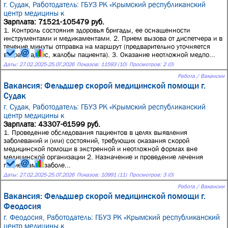
г. Судак,
Работодатель: ГБУЗ РК «Крымский республиканский
центр медицины к
Зарплата: 71521-105479 руб.
1. Контроль состояния здоровья бригады, ее оснащенности
инструментами и медикаментами. 2. Прием вызова от диспетчера и в
течение минуты отправка на маршрут (предварительно уточняется
возраст, адрес, жалобы пациента). 3. Оказание неотложной медпо...
Даты:
27.02.2025
-
25.07.2026
Показов: 11593 (10)
Просмотров: 2 (0)
Работа / Вакансии
Вакансия: Фельдшер скорой медицинской помощи г.
Судак
г. Судак,
Работодатель: ГБУЗ РК «Крымский республиканский
центр медицины к
Зарплата: 43307-61599 руб.
1. Проведение обследования пациентов в целях выявления
заболеваний и (или) состояний, требующих оказания скорой
медицинской помощи в экстренной и неотложной формах вне
медицинской организации 2. Назначение и проведение лечения
пациентам с заболе...
Даты:
27.02.2025
-
25.07.2026
Показов: 10991 (11)
Просмотров: 3 (0)
Работа / Вакансии
Вакансия: Фельдшер скорой медицинской помощи г.
Феодосия
г. Феодосия,
Работодатель: ГБУЗ РК «Крымский республиканский
центр медицины к