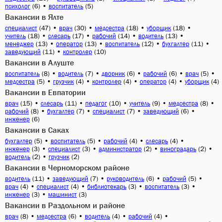
(6)
•
(5)
психолог
воспитатель
Вакансии в Ялте
(47)
•
(30)
•
(18)
•
(18)
•
специалист
врач
медсестра
уборщик
(18)
•
(17)
•
(14)
•
(13)
•
учитель
слесарь
рабочий
водитель
(13)
•
(13)
•
(12)
•
(11)
•
менеджер
оператор
воспитатель
бухгалтер
(11)
•
(10)
заведующий
контролер
Вакансии в Алуште
(8)
•
(7)
•
(6)
•
(6)
•
(5)
•
воспитатель
водитель
дворник
рабочий
врач
(5)
•
(4)
•
(4)
•
(4)
•
(4)
медсестра
грузчик
контролер
оператор
уборщик
Вакансии в Евпатории
(15)
•
(11)
•
(10)
•
(9)
•
(8)
•
врач
слесарь
педагог
учитель
медсестра
(8)
•
(7)
•
(7)
•
(6)
•
рабочий
бухгалтер
специалист
заведующий
(6)
инженер
Вакансии в Саках
(5)
•
(5)
•
(4)
•
(4)
•
бухгалтер
воспитатель
рабочий
слесарь
(3)
•
(3)
•
(2)
•
(2)
•
инженер
специалист
администратор
виноградарь
(2)
•
(2)
водитель
грузчик
Вакансии в Черноморском районе
(11)
•
(7)
•
(6)
•
(5)
•
водитель
заведующий
руководитель
рабочий
(4)
•
(4)
•
(3)
•
(3)
•
врач
специалист
библиотекарь
воспитатель
(3)
•
(3)
инженер
машинист
Вакансии в Раздольном и районе
(8)
•
(6)
•
(4)
•
(4)
•
врач
медсестра
водитель
рабочий