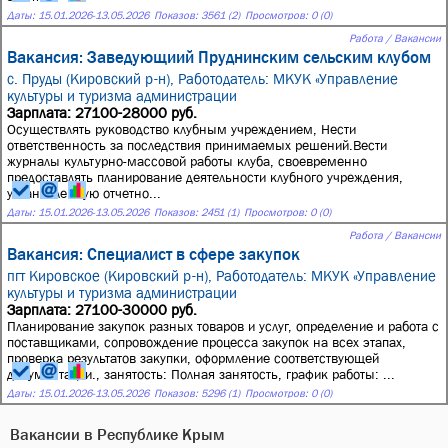
Даты:
15.01.2026
-
13.05.2026
Показов: 3561 (2)
Просмотров: 0 (0)
Работа / Вакансии
Вакансия: Заведующиий Пруднинским сельским клубом
с. Пруды (Кировский р-н),
Работодатель: МКУК «Управление
культуры и туризма администрации
Зарплата: 27100-28000 руб.
Осуществлять руководство клубным учреждением, Нести
ответственность за последствия принимаемых решений.Вести
журналы культурно-массовой работы клуба, своевременно
предоставлять планирование деятельности клубного учреждения,
установленную отчетно...
Даты:
15.01.2026
-
13.05.2026
Показов: 2451 (1)
Просмотров: 0 (0)
Работа / Вакансии
Вакансия: Специалист в сфере закупок
пгт Кировское (Кировский р-н),
Работодатель: МКУК «Управление
культуры и туризма администрации
Зарплата: 27100-30000 руб.
Планирование закупок разных товаров и услуг, определение и работа с
поставщиками, сопровождение процесса закупок на всех этапах,
проверка результатов закупки, оформление соответствующей
документации., занятость: Полная занятость, график работы: ...
Даты:
15.01.2026
-
13.05.2026
Показов: 5296 (1)
Просмотров: 0 (0)
Вакансии в Республике Крым