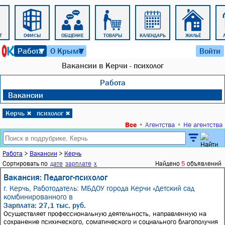
Т
ОФИСЫ
ОБЩЕНИЕ
ТОВАРЫ
КАЛЕНДАРЬ
ЖИЛЬЁ
8 августа 2026 г. 02:58
Работа
О Крыме
Войти
▼
▼
Вакансии в Керчи - психолог
Работа
Вакансии
Керчь
психолог
✖
✖
Все
•
Агентства
•
Не агентства
Работа
>
Вакансии
>
Керчь
Сортировать по
дате
зарплате
x
Найдено
5
объявлений
Вакансия: Педагог-психолог
г. Керчь,
Работодатель: МБДОУ города Керчи «Детский сад
комбинированного в
Зарплата: 27,1 тыс. руб.
Осуществляет профессиональную деятельность, направленную на
сохранение психического, соматического и социального благополучия