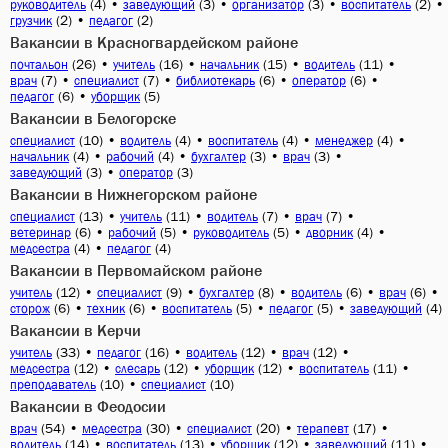
(4)
•
(3)
•
(3)
•
(2)
•
руководитель
заведующий
организатор
воспитатель
(2)
•
(2)
грузчик
педагог
Вакансии в Красногвардейском районе
(26)
•
(16)
•
(15)
•
(11)
•
почтальон
учитель
начальник
водитель
(7)
•
(7)
•
(6)
•
(6)
•
врач
специалист
библиотекарь
оператор
(6)
•
(5)
педагог
уборщик
Вакансии в Белогорске
(10)
•
(4)
•
(4)
•
(4)
•
специалист
водитель
воспитатель
менеджер
(4)
•
(4)
•
(3)
•
(3)
•
начальник
рабочий
бухгалтер
врач
(3)
•
(3)
заведующий
оператор
Вакансии в Нижнегорском районе
(13)
•
(11)
•
(7)
•
(7)
•
специалист
учитель
водитель
врач
(6)
•
(5)
•
(5)
•
(4)
•
ветеринар
рабочий
руководитель
дворник
(4)
•
(4)
медсестра
педагог
Вакансии в Первомайском районе
(12)
•
(9)
•
(8)
•
(6)
•
(6)
•
учитель
специалист
бухгалтер
водитель
врач
(6)
•
(6)
•
(5)
•
(5)
•
(4)
сторож
техник
воспитатель
педагог
заведующий
Вакансии в Керчи
(33)
•
(16)
•
(12)
•
(12)
•
учитель
педагог
водитель
врач
(12)
•
(12)
•
(12)
•
(11)
•
медсестра
слесарь
уборщик
воспитатель
(10)
•
(10)
преподаватель
специалист
Вакансии в Феодосии
(54)
•
(30)
•
(20)
•
(17)
•
врач
медсестра
специалист
терапевт
(14)
•
(13)
•
(12)
•
(11)
•
водитель
воспитатель
уборщик
заведующий