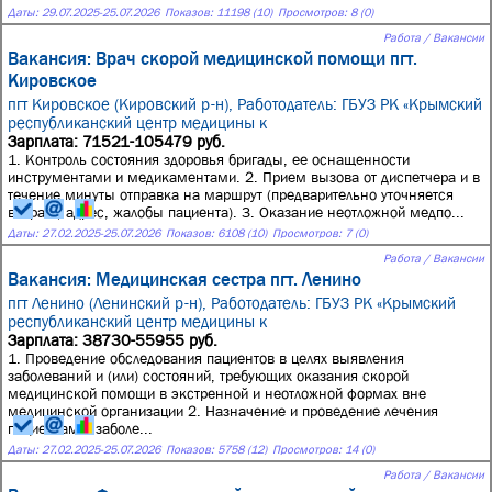
Даты:
29.07.2025
-
25.07.2026
Показов: 11198 (10)
Просмотров: 8 (0)
Работа / Вакансии
Вакансия: Врач скорой медицинской помощи пгт.
Кировское
пгт Кировское (Кировский р-н),
Работодатель: ГБУЗ РК «Крымский
республиканский центр медицины к
Зарплата: 71521-105479 руб.
1. Контроль состояния здоровья бригады, ее оснащенности
инструментами и медикаментами. 2. Прием вызова от диспетчера и в
течение минуты отправка на маршрут (предварительно уточняется
возраст, адрес, жалобы пациента). 3. Оказание неотложной медпо...
Даты:
27.02.2025
-
25.07.2026
Показов: 6108 (10)
Просмотров: 7 (0)
Работа / Вакансии
Вакансия: Медицинская сестра пгт. Ленино
пгт Ленино (Ленинский р-н),
Работодатель: ГБУЗ РК «Крымский
республиканский центр медицины к
Зарплата: 38730-55955 руб.
1. Проведение обследования пациентов в целях выявления
заболеваний и (или) состояний, требующих оказания скорой
медицинской помощи в экстренной и неотложной формах вне
медицинской организации 2. Назначение и проведение лечения
пациентам с заболе...
Даты:
27.02.2025
-
25.07.2026
Показов: 5758 (12)
Просмотров: 14 (0)
Работа / Вакансии