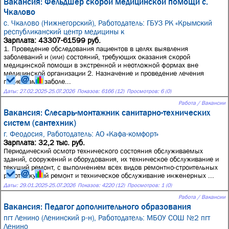
Вакансия: Фельдшер скорой медицинской помощи с.
Чкалово
с. Чкалово (Нижнегорский),
Работодатель: ГБУЗ РК «Крымский
республиканский центр медицины к
Зарплата: 43307-61599 руб.
1. Проведение обследования пациентов в целях выявления
заболеваний и (или) состояний, требующих оказания скорой
медицинской помощи в экстренной и неотложной формах вне
медицинской организации 2. Назначение и проведение лечения
пациентам с заболе...
Даты:
27.02.2025
-
25.07.2026
Показов: 6166 (12)
Просмотров: 6 (0)
Работа / Вакансии
Вакансия: Слесарь-монтажник санитарно-технических
систем (сантехник)
г. Феодосия,
Работодатель: АО «Кафа-комфорт»
Зарплата: 32,2 тыс. руб.
Периодический осмотр технического состояния обслуживаемых
зданий, сооружений и оборудования, их техническое обслуживание и
текущий ремонт, с выполнением всех видов ремонтно-строительных
работ Текущий ремонт и техническое обслуживание инженерных ...
Даты:
29.01.2025
-
25.07.2026
Показов: 4220 (12)
Просмотров: 1 (0)
Работа / Вакансии
Вакансия: Педагог дополнительного образования
пгт Ленино (Ленинский р-н),
Работодатель: МБОУ СОШ №2 пгт
Ленино