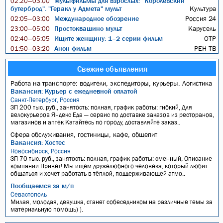
Мультфильмы для взрослых: "Королевский
02:20—03:00
бутерброд". "Геракл у Адмета" мульт
Культура
Международное обозрение
Россия 24
02:05—03:00
Простоквашино мульт
Карусель
23:00—05:00
Ищите женщину: 1–2 серии фильм
ОТР
02:40—05:05
Анон фильм
РЕН ТВ
01:50—03:20
Свежие объявления
Работа на транспорте: водители, экспедиторы, курьеры. Логистика
Вакансия: Курьер с ежедневной оплатой
Санкт-Петербург, Россия
ЗП 200 тыс. руб., занятость: полная, график работы: гибкий, Для
велокурьеров Яндекс Еда — сервис по доставке заказов из ресторанов,
магазинов и аптек Катайтесь по городу, доставляйте заказ..
Сфера обслуживания, гостиницы, кафе, общепит
Вакансия: Хостес
Новосибирск, Россия
ЗП 70 тыс. руб., занятость: полная, график работы: сменный, Описание
компании Привет! Мы ищем дружелюбного человека, который любит
общаться и хочет работать в тёплой, поддерживающей атмо..
Пообщаемся за м/п
Севастополь
Милая, молодая, девушка, станет собеседником на различные темы за
материальную помощь) ).