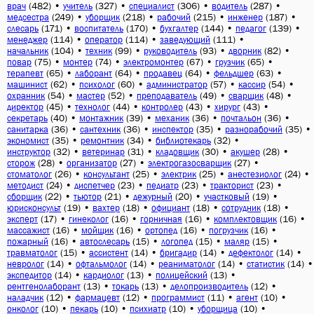
(482)
•
(327)
•
(306)
•
(287)
•
врач
учитель
специалист
водитель
(249)
•
(218)
•
(215)
•
(187)
•
медсестра
уборщик
рабочий
инженер
(171)
•
(170)
•
(144)
•
(139)
•
слесарь
воспитатель
бухгалтер
педагог
(114)
•
(114)
•
(111)
•
менеджер
оператор
заведующий
(104)
•
(99)
•
(93)
•
(82)
•
начальник
техник
руководитель
дворник
(75)
•
(74)
•
(67)
•
(65)
•
повар
монтер
электромонтер
грузчик
(65)
•
(64)
•
(64)
•
(63)
•
терапевт
лаборант
продавец
фельдшер
(62)
•
(60)
•
(57)
•
(54)
•
машинист
психолог
администратор
кассир
(54)
•
(52)
•
(49)
•
(48)
•
охранник
мастер
преподаватель
сварщик
(45)
•
(44)
•
(43)
•
(43)
•
директор
технолог
контролер
хирург
(40)
•
(39)
•
(36)
•
(36)
•
секретарь
монтажник
механик
почтальон
(36)
•
(36)
•
(35)
•
(35)
•
санитарка
сантехник
инспектор
разнорабочий
(35)
•
(34)
•
(32)
•
экономист
ремонтник
библиотекарь
(32)
•
(31)
•
(30)
•
(28)
•
инструктор
ветеринар
кладовщик
акушер
(28)
•
(27)
•
(27)
•
сторож
организатор
электрогазосварщик
(26)
•
(25)
•
(25)
•
(24)
•
стоматолог
консультант
электрик
анестезиолог
(24)
•
(23)
•
(23)
•
(23)
•
методист
диспетчер
педиатр
тракторист
(22)
•
(21)
•
(20)
•
(19)
•
сборщик
тьютор
дежурный
участковый
(19)
•
(18)
•
(18)
•
(18)
•
юрисконсульт
вахтер
официант
сотрудник
(17)
•
(16)
•
(16)
•
(16)
•
эксперт
гинеколог
горничная
комплектовщик
(16)
•
(16)
•
(16)
•
(16)
•
массажист
мойщик
ортопед
погрузчик
(16)
•
(15)
•
(15)
•
(15)
•
пожарный
автослесарь
логопед
маляр
(15)
•
(14)
•
(14)
•
(14)
•
травматолог
ассистент
бригадир
дефектолог
(14)
•
(14)
•
(14)
•
(14)
•
невролог
офтальмолог
реаниматолог
статистик
(14)
•
(13)
•
(13)
•
экспедитор
кардиолог
полицейский
(13)
•
(13)
•
(12)
•
рентгенолаборант
токарь
делопроизводитель
(12)
•
(12)
•
(11)
•
(10)
•
наладчик
фармацевт
программист
агент
(10)
•
(10)
•
(10)
•
(10)
•
онколог
пекарь
психиатр
уборщица