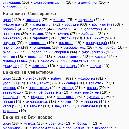
(10)
•
(10)
•
(10)
•
упаковщик
электромонтажник
эндоскопист
(10)
энергетик
Вакансии в Симферополе
(132)
•
(78)
•
(75)
•
(74)
•
врач
инженер
учитель
водитель
(73)
•
(72)
•
(60)
•
(50)
•
медсестра
специалист
уборщик
воспитатель
(45)
•
(44)
•
(43)
•
(31)
•
рабочий
бухгалтер
слесарь
оператор
(30)
•
(29)
•
(27)
•
(21)
•
начальник
техник
грузчик
лаборант
(21)
•
(21)
•
(20)
•
(20)
•
менеджер
терапевт
дворник
машинист
(20)
•
(19)
•
(18)
•
(16)
•
педагог
экономист
технолог
заведующий
(16)
•
(16)
•
(16)
•
(15)
•
инспектор
кладовщик
руководитель
контролер
(15)
•
(15)
•
(14)
•
(13)
•
охранник
повар
сварщик
библиотекарь
(13)
•
(13)
•
(13)
•
(12)
•
монтер
продавец
электромонтер
кассир
(11)
•
(11)
•
(11)
•
преподаватель
ремонтник
санитарка
(11)
•
(10)
•
(10)
•
(10)
фельдшер
психолог
секретарь
сторож
Вакансии в Севастополе
(122)
•
(69)
•
(63)
•
(61)
•
врач
учитель
рабочий
медсестра
(44)
•
(33)
•
(31)
•
(27)
•
уборщик
специалист
инженер
водитель
(26)
•
(24)
•
(21)
•
(20)
•
слесарь
воспитатель
монтер
техник
(19)
•
(19)
•
(19)
•
заведующий
преподаватель
электромонтер
(18)
•
(18)
•
(16)
•
(15)
•
лаборант
педагог
санитарка
бухгалтер
(14)
•
(13)
•
(12)
•
(11)
•
повар
руководитель
хирург
дворник
(11)
•
(10)
•
(10)
•
(10)
•
кассир
методист
педиатр
сантехник
(10)
терапевт
Вакансии в Бахчисарае
(16)
•
(15)
•
(13)
•
(13)
•
врач
учитель
водитель
уборщик
(10)
•
(8)
•
(8)
•
(7)
•
медсестра
руководитель
специалист
педагог