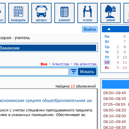
БУС
КАЛЕНДАРЬ
АВТОБУС
БЛОКНОТ
УСЛУГИ
ЗЕМЛЯ
Войти
◄
Пн
6
арае - учитель
Вт
7
Ср
1
8
Вакансии
Чт
2
9
Пт
3
10
Сб
4
11
Все
•
Агентства
•
Не агентства
Вс
5
12
Искать
Найдено
15
объявлений
06:00—09:45
08:00—08:35
расномакская средняя общеобразовательная шк
В
07:05—08:55
ихся с учетом специфики преподаваемого предмета,
08:00—08:20
анием в указанных помещениях. Обеспечивает во
08:10—09:00
08:10—09:45
08:10—08:35