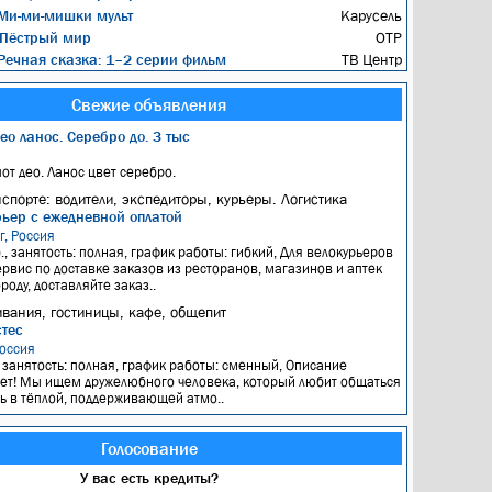
Ми-ми-мишки мульт
Карусель
Пёстрый мир
ОТР
ечная сказка: 1–2 серии фильм
ТВ Центр
Свежие объявления
ео ланос. Серебро до. 3 тыс
пот део. Ланос цвет серебро.
нспорте: водители, экспедиторы, курьеры. Логистика
рьер с ежедневной оплатой
г, Россия
., занятость: полная, график работы: гибкий, Для велокурьеров
ервис по доставке заказов из ресторанов, магазинов и аптек
роду, доставляйте заказ..
вания, гостиницы, кафе, общепит
тес
оссия
, занятость: полная, график работы: сменный, Описание
ет! Мы ищем дружелюбного человека, который любит общаться
ть в тёплой, поддерживающей атмо..
Голосование
У вас есть кредиты?