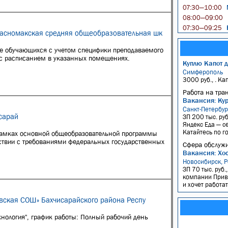
07:30—10:00
08:00—09:00
Р
07:30—09:25
расномакская средняя общеобразовательная шк
ие обучающихся с учетом специфики преподаваемого
и с расписанием в указанных помещениях.
Куплю Капот д
Симферополь
3000 руб., . Ка
Работа на тра
Вакансия: Ку
Санкт-Петербур
сарай
ЗП 200 тыс. руб
Яндекс Еда — с
Катайтесь по го
 рамках основной общеобразовательной программы
ствии с требованиями федеральных государственных
Сфера обслужи
Вакансия: Хос
Новосибирск, Р
ЗП 70 тыс. руб.
компании Прив
и хочет работа
овская СОШ» Бахчисарайского района Респу
нология", график работы: Полный рабочий день