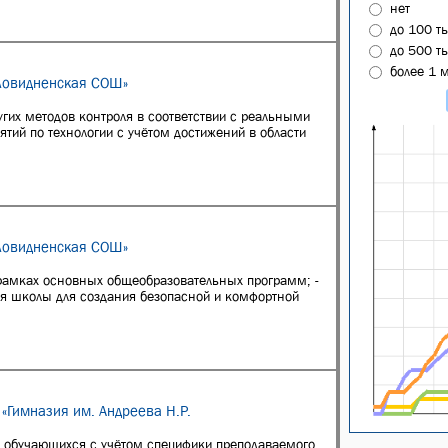
нет
до 100 т
до 500 т
более 1 
ловидненская СОШ»
гих методов контроля в соответствии с реальными
ий по технологии с учётом достижений в области
ловидненская СОШ»
 рамках основных общеобразовательных программ; -
ия школы для создания безопасной и комфортной
«Гимназия им. Андреева Н.Р.
е обучающихся с учётом специфики преподаваемого