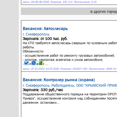
Даты:
04
-
06.08.2026
Показов: 151 (11)
Просмотров: 0 (0)
в других горо
Вакансия: Автослесарь
г. Симферополь
Зарплата: от 100 тыс. руб.
На СТО требуется автослесарь-сварщик по кузовным работ
работы.
Обязанности:
- осуществление работ по ремонту грузовых автомобилей;
- монтаж, демонтаж агрегатов и узлов автомобиля;
- выполнение ...
Даты:
07.10.2021
-
14.07.2026
Показов: 501627 (30)
Просмотров: 1835 (0)
Вакансия: Контролер рынка (охрана)
г. Симферополь,
Работодатель: ООО "КРЫМСКИЙ ПРИВ
Зарплата: 330 руб./час
Поддержание общественного порядка на территории ОРСП
Привоз", осуществление контроля над соблюдением посет
движения, остановки...