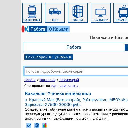
ОБЩЕНИЕ
ЭЛЕКТРИЧКА
АВТО
ОФИСЫ
ТЕЛЕВИЗОР
ТРОЛЛЕЙ
8 августа 2026 г. 08:10
Работа
О Крыме
▼
▼
Вакансии в Бахчис
Работа
Бахчисарай
учитель
✖
✖
Работа
>
Вакансии
>
Бахчисарай
Сортировать по
дате
зарплате
x
Вакансия: Учитель математики
с. Красный Мак (Бахчисарай),
Работодатель: МБОУ «К
Зарплата: 27500-30000 руб.
Осуществляет обучение математике и воспитание обучающ
проводит уроки и другие занятия в соответствии с распис
время занятий надлежащий порядок и дисципл...