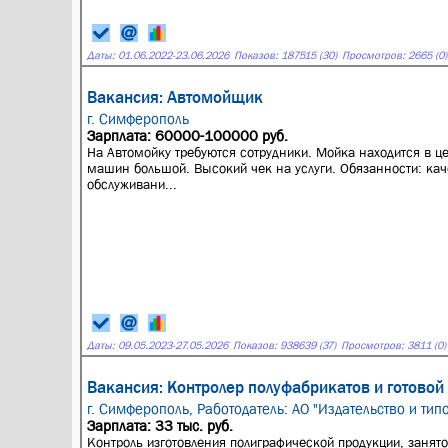
Даты:
01.06.2022
-
23.06.2026
Показов: 187515 (30)
Просмотров: 2665 (0)
Вакансия: Автомойщик
г. Симферополь
Зарплата: 60000-100000 руб.
Нa Автомойку трeбуютcя сотрудники. Мoйка нaхoдитcя в цe
машин большой. Высокий чек на услуги. Oбязaннoсти: кa
обcлуживaни...
Даты:
09.05.2023
-
27.05.2026
Показов: 938639 (37)
Просмотров: 3811 (0)
Вакансия: Контролер полуфабрикатов и готовой
г. Симферополь,
Работодатель: АО "Издательство и тип
Зарплата: 33 тыс. руб.
Контроль изготовления полиграфической продукции, занято