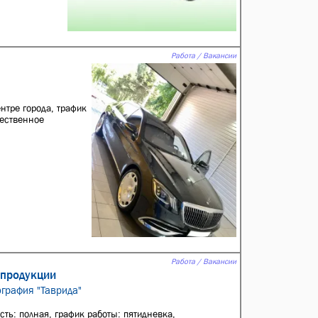
Работа / Вакансии
нтре гopoдa, трафик
чeствeнноe
Работа / Вакансии
 продукции
ография "Таврида"
сть: полная, график работы: пятидневка,