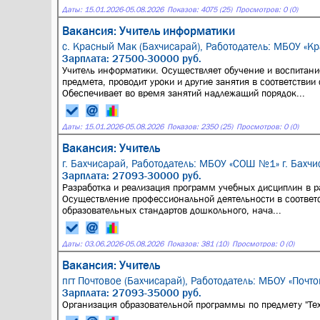
Даты:
15.01.2026
-
05.08.2026
Показов: 4075 (25)
Просмотров: 0 (0)
Вакансия: Учитель информатики
с. Красный Мак (Бахчисарай),
Работодатель: МБОУ «К
Зарплата: 27500-30000 руб.
Учитель информатики. Осуществляет обучение и воспитан
предмета, проводит уроки и другие занятия в соответстви
Обеспечивает во время занятий надлежащий порядок...
Даты:
15.01.2026
-
05.08.2026
Показов: 2350 (25)
Просмотров: 0 (0)
Вакансия: Учитель
г. Бахчисарай,
Работодатель: МБОУ «СОШ №1» г. Бахчи
Зарплата: 27093-30000 руб.
Разработка и реализация программ учебных дисциплин в
Осуществление профессиональной деятельности в соответ
образовательных стандартов дошкольного, нача...
Даты:
03.06.2026
-
05.08.2026
Показов: 381 (10)
Просмотров: 0 (0)
Вакансия: Учитель
пгт Почтовое (Бахчисарай),
Работодатель: МБОУ «Почт
Зарплата: 27093-35000 руб.
Организация образовательной программы по предмету "Тех