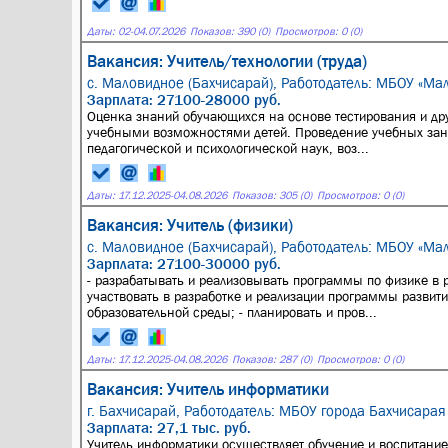
Даты:
02
-
04.07.2026
Показов: 390 (0)
Просмотров: 0 (0)
Вакансия: Учитель/технологии (труда)
с. Маловидное (Бахчисарай),
Работодатель: МБОУ «Ма
Зарплата: 27100-28000 руб.
Оценка знаний обучающихся на основе тестирования и дру
учебными возможностями детей. Проведение учебных занят
педагогической и психологической наук, воз...
Даты:
17.12.2025
-
04.08.2026
Показов: 305 (0)
Просмотров: 0 (0)
Вакансия: Учитель (физики)
с. Маловидное (Бахчисарай),
Работодатель: МБОУ «Ма
Зарплата: 27100-30000 руб.
- разрабатывать и реализовывать программы по физике в
участвовать в разработке и реализации программы развит
образовательной среды; - планировать и пров...
Даты:
17.12.2025
-
04.08.2026
Показов: 287 (0)
Просмотров: 0 (0)
Вакансия: Учитель информатики
г. Бахчисарай,
Работодатель: МБОУ города Бахчисарая 
Зарплата: 27,1 тыс. руб.
Учитель информатики осуществляет обучение и воспитани