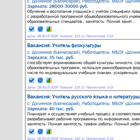
с. Долинное (Бахчисарай),
Работодатель: МБОУ «Долин
Зарплата: 28000-30000 руб.
Обучение и воспитание учащихся с учетом специфики пред
с разработанной программой общеобразовательного учре
образовательных стандартов., занятость: Полная занят...
Даты:
28
-
30.07.2026
Показов: 123 (1)
Просмотров: 0 (0)
Вакансия: Учитель физкультуры
с. Долинное (Бахчисарай),
Работодатель: МБОУ «Долин
Зарплата: 35 тыс. руб.
способствует формированию общей культуры личности, со
образовательных программ, используя разнообразные фор
числе по индивидуальным учебным планам, ускоренным .
Даты:
28
-
30.07.2026
Показов: 125 (1)
Просмотров: 0 (0)
Вакансия: Учитель русского языка и литературы
с. Долинное (Бахчисарай),
Работодатель: МБОУ «Долин
Зарплата: 40 тыс. руб.
Планирует и осуществляет учебный процесс в соответстви
разрабатывает рабочие програаммы по информатике, элект
занятость: Полная занятость, график работы: Полный рабоч
Даты:
28
-
30.07.2026
Показов: 142 (1)
Просмотров: 0 (0)