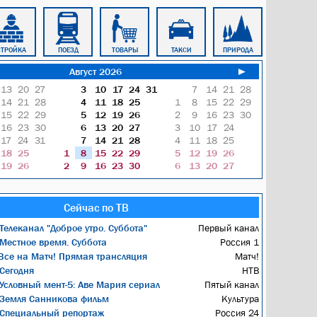
СТРОЙКА
ПОЕЗД
ТОВАРЫ
ТАКСИ
ПРИРОДА
ЖИЛЬЁ
Август 2026
►
13
20
27
3
10
17
24
31
7
14
21
28
14
21
28
4
11
18
25
1
8
15
22
29
15
22
29
5
12
19
26
2
9
16
23
30
16
23
30
6
13
20
27
3
10
17
24
17
24
31
7
14
21
28
4
11
18
25
18
25
1
8
15
22
29
5
12
19
26
19
26
2
9
16
23
30
6
13
20
27
Сейчас по ТВ
Телеканал "Доброе утро. Суббота"
Первый канал
Местное время. Суббота
Россия 1
се на Матч! Прямая трансляция
Матч!
Сегодня
НТВ
Условный мент-5: Аве Мария сериал
Пятый канал
Земля Санникова фильм
Культура
Специальный репортаж
Россия 24