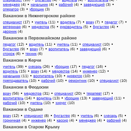
(4)
•
(4)
•
(4)
•
(3)
•
менеджер
начальник
рабочий
заведующий
(3)
•
(3)
оператор
уборщик
Вакансии в Нижнегорском районе
(17)
•
(11)
•
(7)
•
(7)
•
(7)
•
специалист
учитель
водитель
врач
педагог
(6)
•
(5)
•
(5)
•
(4)
•
ветеринар
медсестра
руководитель
бухгалтер
(4)
дворник
Вакансии в Первомайском районе
(12)
•
(11)
•
(11)
•
(10)
•
педагог
водитель
учитель
специалист
(9)
•
(7)
•
(6)
•
(6)
•
бухгалтер
врач
воспитатель
заведующий
(6)
•
(6)
сторож
техник
Вакансии в Керчи
(39)
•
(26)
•
(17)
•
(16)
•
учитель
слесарь
уборщик
педагог
(15)
•
(14)
•
(14)
•
(12)
•
водитель
врач
медсестра
инженер
(11)
•
(10)
•
(10)
•
начальник
воспитатель
директор
(10)
•
(10)
•
(10)
•
(10)
преподаватель
рабочий
ремонтник
специалист
Вакансии в Феодосии
(56)
•
(31)
•
(20)
•
(17)
•
врач
медсестра
специалист
терапевт
(14)
•
(13)
•
(13)
•
(11)
•
воспитатель
водитель
уборщик
заведующий
(10)
•
(10)
•
(10)
рабочий
учитель
хирург
Вакансии в Судаке
(12)
•
(8)
•
(6)
•
(6)
•
(5)
•
врач
специалист
бухгалтер
учитель
слесарь
(4)
•
(4)
•
(4)
•
(4)
•
(4)
горничная
инженер
кассир
менеджер
рабочий
Вакансии в Старом Крыму