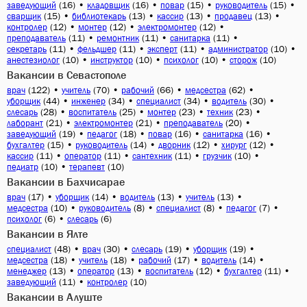
(16)
•
(16)
•
(15)
•
(15)
•
заведующий
кладовщик
повар
руководитель
(15)
•
(13)
•
(13)
•
(13)
•
сварщик
библиотекарь
кассир
продавец
(12)
•
(12)
•
(12)
•
контролер
монтер
электромонтер
(11)
•
(11)
•
(11)
•
преподаватель
ремонтник
санитарка
(11)
•
(11)
•
(11)
•
(10)
•
секретарь
фельдшер
эксперт
администратор
(10)
•
(10)
•
(10)
•
(10)
анестезиолог
инструктор
психолог
сторож
Вакансии в Севастополе
(122)
•
(70)
•
(66)
•
(62)
•
врач
учитель
рабочий
медсестра
(44)
•
(34)
•
(34)
•
(30)
•
уборщик
инженер
специалист
водитель
(28)
•
(25)
•
(23)
•
(23)
•
слесарь
воспитатель
монтер
техник
(21)
•
(21)
•
(20)
•
лаборант
электромонтер
преподаватель
(19)
•
(18)
•
(16)
•
(16)
•
заведующий
педагог
повар
санитарка
(15)
•
(14)
•
(12)
•
(12)
•
бухгалтер
руководитель
дворник
хирург
(11)
•
(11)
•
(11)
•
(10)
•
кассир
оператор
сантехник
грузчик
(10)
•
(10)
педиатр
терапевт
Вакансии в Бахчисарае
(17)
•
(14)
•
(13)
•
(13)
•
врач
уборщик
водитель
учитель
(10)
•
(8)
•
(8)
•
(7)
•
медсестра
руководитель
специалист
педагог
(6)
•
(6)
психолог
слесарь
Вакансии в Ялте
(48)
•
(30)
•
(19)
•
(19)
•
специалист
врач
слесарь
уборщик
(18)
•
(18)
•
(17)
•
(14)
•
медсестра
учитель
рабочий
водитель
(13)
•
(13)
•
(12)
•
(11)
•
менеджер
оператор
воспитатель
бухгалтер
(11)
•
(10)
заведующий
контролер
Вакансии в Алуште