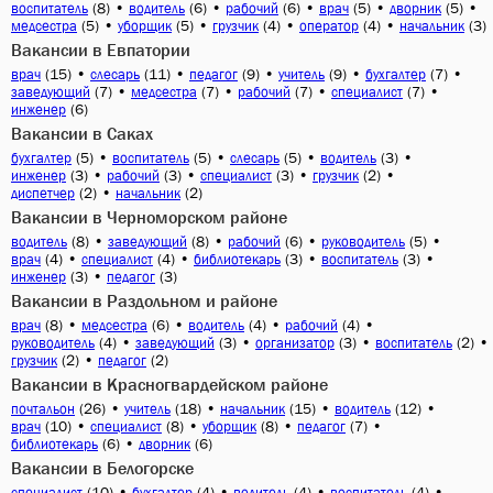
(8)
•
(6)
•
(6)
•
(5)
•
(5)
•
воспитатель
водитель
рабочий
врач
дворник
(5)
•
(5)
•
(4)
•
(4)
•
(3)
медсестра
уборщик
грузчик
оператор
начальник
Вакансии в Евпатории
(15)
•
(11)
•
(9)
•
(9)
•
(7)
•
врач
слесарь
педагог
учитель
бухгалтер
(7)
•
(7)
•
(7)
•
(7)
•
заведующий
медсестра
рабочий
специалист
(6)
инженер
Вакансии в Саках
(5)
•
(5)
•
(5)
•
(3)
•
бухгалтер
воспитатель
слесарь
водитель
(3)
•
(3)
•
(3)
•
(2)
•
инженер
рабочий
специалист
грузчик
(2)
•
(2)
диспетчер
начальник
Вакансии в Черноморском районе
(8)
•
(8)
•
(6)
•
(5)
•
водитель
заведующий
рабочий
руководитель
(4)
•
(4)
•
(3)
•
(3)
•
врач
специалист
библиотекарь
воспитатель
(3)
•
(3)
инженер
педагог
Вакансии в Раздольном и районе
(8)
•
(6)
•
(4)
•
(4)
•
врач
медсестра
водитель
рабочий
(4)
•
(3)
•
(3)
•
(2)
•
руководитель
заведующий
организатор
воспитатель
(2)
•
(2)
грузчик
педагог
Вакансии в Красногвардейском районе
(26)
•
(18)
•
(15)
•
(12)
•
почтальон
учитель
начальник
водитель
(10)
•
(8)
•
(8)
•
(7)
•
врач
специалист
уборщик
педагог
(6)
•
(6)
библиотекарь
дворник
Вакансии в Белогорске
(10)
•
(4)
•
(4)
•
(4)
•
специалист
бухгалтер
водитель
воспитатель