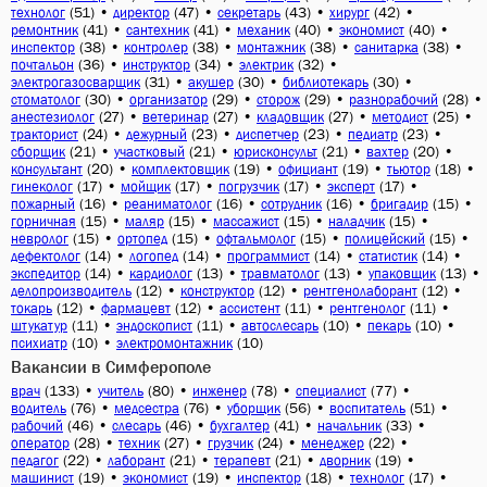
(51)
•
(47)
•
(43)
•
(42)
•
технолог
директор
секретарь
хирург
(41)
•
(41)
•
(40)
•
(40)
•
ремонтник
сантехник
механик
экономист
(38)
•
(38)
•
(38)
•
(38)
•
инспектор
контролер
монтажник
санитарка
(36)
•
(34)
•
(32)
•
почтальон
инструктор
электрик
(31)
•
(30)
•
(30)
•
электрогазосварщик
акушер
библиотекарь
(30)
•
(29)
•
(29)
•
(28)
•
стоматолог
организатор
сторож
разнорабочий
(27)
•
(27)
•
(27)
•
(25)
•
анестезиолог
ветеринар
кладовщик
методист
(24)
•
(23)
•
(23)
•
(23)
•
тракторист
дежурный
диспетчер
педиатр
(21)
•
(21)
•
(21)
•
(20)
•
сборщик
участковый
юрисконсульт
вахтер
(20)
•
(19)
•
(19)
•
(18)
•
консультант
комплектовщик
официант
тьютор
(17)
•
(17)
•
(17)
•
(17)
•
гинеколог
мойщик
погрузчик
эксперт
(16)
•
(16)
•
(16)
•
(15)
•
пожарный
реаниматолог
сотрудник
бригадир
(15)
•
(15)
•
(15)
•
(15)
•
горничная
маляр
массажист
наладчик
(15)
•
(15)
•
(15)
•
(15)
•
невролог
ортопед
офтальмолог
полицейский
(14)
•
(14)
•
(14)
•
(14)
•
дефектолог
логопед
программист
статистик
(14)
•
(13)
•
(13)
•
(13)
•
экспедитор
кардиолог
травматолог
упаковщик
(12)
•
(12)
•
(12)
•
делопроизводитель
конструктор
рентгенолаборант
(12)
•
(12)
•
(11)
•
(11)
•
токарь
фармацевт
ассистент
рентгенолог
(11)
•
(11)
•
(10)
•
(10)
•
штукатур
эндоскопист
автослесарь
пекарь
(10)
•
(10)
психиатр
электромонтажник
Вакансии в Симферополе
(133)
•
(80)
•
(78)
•
(77)
•
врач
учитель
инженер
специалист
(76)
•
(76)
•
(56)
•
(51)
•
водитель
медсестра
уборщик
воспитатель
(46)
•
(46)
•
(41)
•
(33)
•
рабочий
слесарь
бухгалтер
начальник
(28)
•
(27)
•
(24)
•
(22)
•
оператор
техник
грузчик
менеджер
(22)
•
(21)
•
(21)
•
(19)
•
педагог
лаборант
терапевт
дворник
(19)
•
(19)
•
(18)
•
(17)
•
машинист
экономист
инспектор
технолог