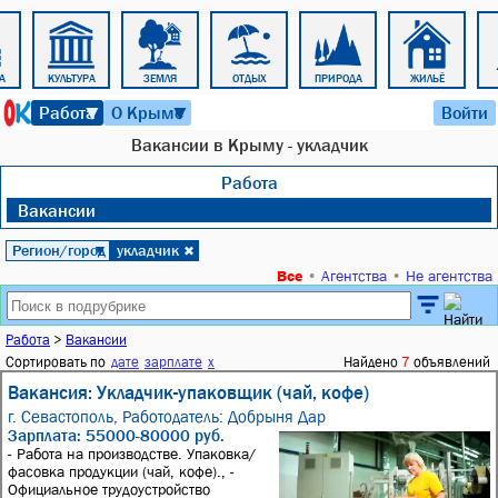
А
КУЛЬТУРА
ЗЕМЛЯ
ОТДЫХ
ПРИРОДА
ЖИЛЬЁ
6 августа 2026 г. 05:04
Работа
О Крыме
Войти
▼
▼
Вакансии в Крыму - укладчик
Работа
Вакансии
Регион/город
укладчик
▼
✖
Все
•
Агентства
•
Не агентства
Работа
>
Вакансии
Сортировать по
дате
зарплате
x
Найдено
7
объявлений
Вакансия: Укладчик-упаковщик (чай, кофе)
г. Севастополь,
Работодатель: Добрыня Дар
Зарплата: 55000-80000 руб.
- Работа на производстве. Упаковка/
фасовка продукции (чай, кофе)., -
Официальное трудоустройство