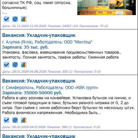
согласно ТК РФ, соц. пакет (отпуска,
больничные);
-...
Даты:
01.11.2024
-
11.05.2026
Показов: 24052 (10)
Просмотров: 75 (0)
Вакансия: Укладчик-упаковщик
г. Алупка (Ялта),
Работодатель: ООО "Милтош"
Зарплата: 35 тыс. руб.
Упаковка, фасовка, взвешивание продовольственных товаров.,
занятость: Полная занятость, график работы: Сменная работа
Даты:
28.01.2026
-
04.08.2026
Показов: 305 (1)
Просмотров: 0 (0)
Вакансия: Укладчик-упаковщик
г. Симферополь,
Работодатель: ООО «КВК групп»
Зарплата: 35000-50000 руб.
Работа в цеху розлива на конвейере. Установка бутылок на линию, и
съем готовой продукции в паки, бутылки разного литража от 0, 2 до
литра. При съеме с линии работники берут бутылки по нескольку штук.
Работа физически напряженная. Необходима быть...
Даты:
09.02.2026
-
04.07.2026
Показов: 299 (1)
Просмотров: 0 (0)
Вакансия: Укладчик-упаковщик