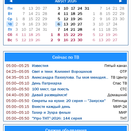
◄
Август 2026
►
Пн
6
13
20
27
3
10
17
24
31
7
14
21
28
Вт
7
14
21
28
4
11
18
25
1
8
15
22
29
Ср
1
8
15
22
29
5
12
19
26
2
9
16
23
30
Чт
2
9
16
23
30
6
13
20
27
3
10
17
24
Пт
3
10
17
24
31
7
14
21
28
4
11
18
25
Сб
4
11
18
25
1
8
15
22
29
5
12
19
26
Вс
5
12
19
26
2
9
16
23
30
6
13
20
27
Сейчас по ТВ
Известия
Пятый канал
05:00—05:25
Свет и тени: Климент Ворошилов
ОТР
04:25—05:05
Александра Пахмутова. Ты моя мелодия...
ТВ Центр
04:35—05:15
День Патриарха
Спас ТВ
05:00—05:10
100 мест, где поесть
СТС
05:00—05:50
Давай разведёмся!
Домашний
04:40—05:30
Секреты на кухне: 20 серия — "Закуски"
Пятница
05:00—05:50
Вместе каждый день
МИР-24
05:00—05:15
Тахир и Зухра фильм
МИР
05:00—05:10
"Утро ТНТ"-2026: 144 серия
ТНТ
05:00—05:50
Свежие объявления