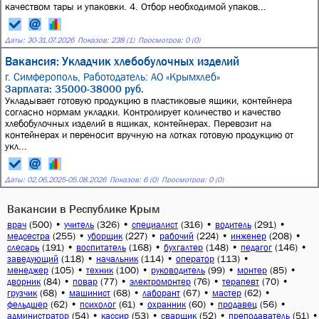
качеством тары и упаковки. 4. Отбор необходимой упаков...
Даты:
30
-
31.07.2026
Показов: 238 (1)
Просмотров: 0 (0)
Вакансия: Укладчик хлебобулочных изделий
г. Симферополь,
Работодатель: АО «Крымхлеб»
Зарплата: 35000-38000 руб.
Укладывает готовую продукцию в пластиковые ящики, контейнера
согласно нормам укладки. Контролирует количество и качество
хлебобулочных изделий в ящиках, контейнерах. Перевозит на
контейнерах и переносит вручную на лотках готовую продукцию от
укл...
Даты:
02.06.2025
-
05.08.2026
Показов: 6 (0)
Просмотров: 0 (0)
Вакансии в Республике Крым
(500)
•
(326)
•
(316)
•
(291)
•
врач
учитель
специалист
водитель
(255)
•
(227)
•
(224)
•
(208)
•
медсестра
уборщик
рабочий
инженер
(191)
•
(168)
•
(148)
•
(146)
•
слесарь
воспитатель
бухгалтер
педагог
(118)
•
(114)
•
(113)
•
заведующий
начальник
оператор
(105)
•
(100)
•
(99)
•
(85)
•
менеджер
техник
руководитель
монтер
(84)
•
(77)
•
(76)
•
(70)
•
дворник
повар
электромонтер
терапевт
(68)
•
(68)
•
(67)
•
(62)
•
грузчик
машинист
лаборант
мастер
(62)
•
(61)
•
(60)
•
(56)
•
фельдшер
психолог
охранник
продавец
(54)
•
(53)
•
(52)
•
(51)
•
администратор
кассир
сварщик
преподаватель