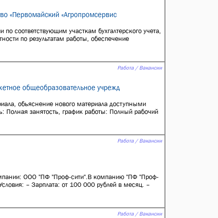
тво «Первомайский «Агропромсервис
 по соответствующим участкам бухгалтерского учета,
тности по результатам работы, обеспечение
Работа / Вакансии
жетное общеобразовательное учрежд
риала, обьяснение нового материала доступными
ь: Полная занятость, график работы: Полный рабочий
Работа / Вакансии
мпании: ООО "ПФ "Проф-сити".В компанию "ПФ "Проф-
словия: – Зарплата: от 100 000 рублей в месяц. –
Работа / Вакансии