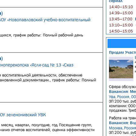
сериал
14:40—15:10
а)
14:39—15:00
Б
13:45—17:00
БОУ «Новопавловский учебно-воспитательный
13:10—15:00
14:50—15:05
ющихся, график работы: Полный рабочий день
Продам Участо
а)
сноперекопска «Ясли-сад № 13 «Сказ
и воспитательной деятельности, обеспечение
тановленной документации., график работы: Полный
Сфера обслужи
Вакансия: Ме
Уфа, Россия, О
ЗП 200 тыс. ру
компании: ООО 
продажам. Требо
БОУ зеленонивский УВК
Работа на тра
Вакансия: Вод
месяц, квартал, полугодие, год Посещение групп,
Москва, Росси
нализ отчетов воспитателей, оценка эффективности
ЗП 200 тыс. руб