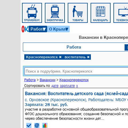
ПОЕЗД
ТРОЛЛЕЙБУС
ЭЛЕКТРИЧКА
ТОВАРЫ
КАЛЕНДАРЬ
ТЕЛЕВИЗ
7 августа 2026 г. 14:59
Работа
О Крыме
▼
▼
Вакансии в Красноперек
Работа
Красноперекопск
воспитатель
✖
✖
Работа
>
Вакансии
>
Красноперекопск
Сортировать по
дате
зарплате
x
Вакансия: Воспитатель детского сада (яслей-сад
с. Орловское (Красноперекопск),
Работодатель: МБОУ
Зарплата: 28 тыс. руб.
участие в разработке основной общеобразовательной прог
ФГОС дошкольного образования; создание безопасной и п
через обеспечение безопасности жизни дет...