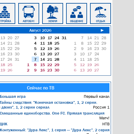
СТРОЙКА
АВТОБУС
ЗЕМЛЯ
ОБЩЕНИЕ
ОТДЫХ
БЛОКНОТ
Август 2026
►
13
20
27
3
10
17
24
31
7
14
21
28
14
21
28
4
11
18
25
1
8
15
22
29
15
22
29
5
12
19
26
2
9
16
23
30
16
23
30
6
13
20
27
3
10
17
24
17
24
31
7
14
21
28
4
11
18
25
18
25
1
8
15
22
29
5
12
19
26
19
26
2
9
16
23
30
6
13
20
27
Сейчас по ТВ
Большая игра
Первый канал
Тайны следствия: "Конечная остановка", 1, 2 серии.
двоих", 1, 2 серии сериал
Россия 1
Смешанные единоборства. One FC. Прямая трансляция
Матч!
ДНК
НТВ
Контуженный: "Дура Лекс", 1 серия — "Дура Лекс", 2 серия