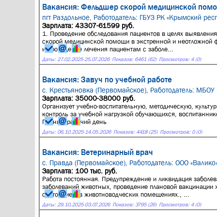
Вакансия: Фельдшер скорой медицинской помощ
пгт Раздольное,
Работодатель: ГБУЗ РК «Крымский рес
Зарплата: 43307-61599 руб.
1. Проведение обследования пациентов в целях выявления
скорой медицинской помощи в экстренной и неотложной 
и проведение лечения пациентам с заболе...
Даты:
27.02.2025
-
25.07.2026
Показов: 6461 (62)
Просмотров: 4 (0)
Вакансия: Завуч по учебной работе
с. Крестьяновка (Первомайское),
Работодатель: МБОУ
Зарплата: 35000-38000 руб.
Организует учебно-воспитательную, методическую, культу
контроль за учебной нагрузкой обучающихся, воспитаннико
Полный рабочий день
Даты:
06.10.2025
-
14.05.2026
Показов: 4418 (25)
Просмотров: 0 (0)
Вакансия: Ветеринарный врач
с. Правда (Первомайское),
Работодатель: ООО «Валико
Зарплата: 100 тыс. руб.
Работа постоянная. Предупреждение и ликвидация заболев
заболеваний животных, проведение плановой вакцинации 
состоянием в животноводческих помещениях., ...
Даты:
29.10.2025
-
03.07.2026
Показов: 3795 (26)
Просмотров: 4 (0)