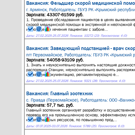
Вакансия: Фельдшер скорой медицинской помо
г. Армянск,
Работодатель: ГБУЗ РК «Крымский республ
Зарплата: 43307-61599 руб.
1. Проведение обследования пациентов в целях выявления
скорой медицинской помощи в экстренной и неотложной 
и проведение лечения пациентам с заболе...
Даты:
27.02.2025
-
25.07.2026
Показов: 10272 (23)
Просмотров: 4 (0)
Вакансия: Заведующий подстанцией - врач ско
пгт Первомайское,
Работодатель: ГБУЗ РК «Крымский 
Зарплата: 54058-93109 руб.
1. Знать и неукоснительно выполнять настоящие должност
распорядка Станции, неукоснительно выполнять распоряже
служебную документацию, регламентирующую е...
Даты:
27.02.2025
-
25.07.2026
Показов: 5021 (28)
Просмотров: 4 (0)
Вакансия: Главный зоотехник
с. Правда (Первомайское),
Работодатель: ООО «Валико
Зарплата: 57,7 тыс. руб.
Главный зоотехник организует разработку и осуществлени
перевод его на промышленную основу, эффективному испо
и материальных ресурсов, по повышению прод...
Даты:
07.07.2025
-
03.07.2026
Показов: 5789 (25)
Просмотров: 6 (0)