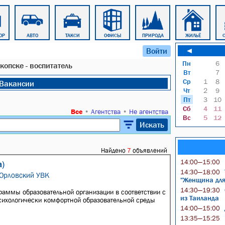
ОР
АВТО
ТАКСИ
ОФИСЫ
ПРИРОДА
ЖИЛЬЁ
Войти
◄
Пн
6
опске - воспитатель
Вт
7
Ср
1
8
Вакансии
Чт
2
9
Пт
3
10
Сб
4
11
Все
•
Агентства
•
Не агентства
Вс
5
12
Искать
Найдено
7
объявлений
14:00—15:00
а)
14:30—18:00
 Орловский УВК
"Женщина для 
14:30—19:30
раммы образовательной организации в соответствии с
из Таиланда
сихологически комфортной образовательной среды
14:00—15:00
13:35—15:25