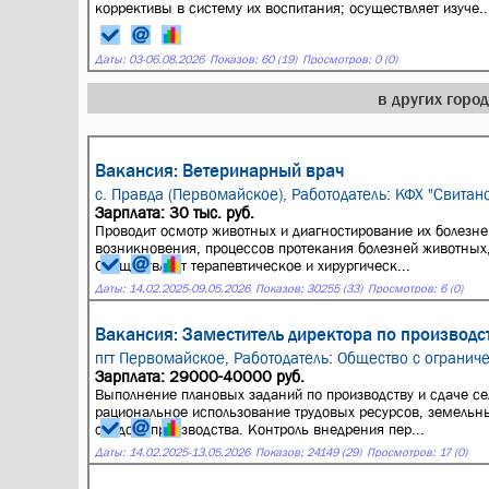
коррективы в систему их воспитания; осуществляет изуче..
Даты:
03
-
06.08.2026
Показов: 60 (19)
Просмотров: 0 (0)
в других горо
Вакансия: Ветеринарный врач
с. Правда (Первомайское),
Работодатель: КФХ "Свитан
Зарплата: 30 тыс. руб.
Проводит осмотр животных и диагностирование их болезне
возникновения, процессов протекания болезней животных,
Осуществляет терапевтическое и хирургическ...
Даты:
14.02.2025
-
09.05.2026
Показов: 30255 (33)
Просмотров: 6 (0)
Вакансия: Заместитель директора по производс
пгт Первомайское,
Работодатель: Общество с ограниче
Зарплата: 29000-40000 руб.
Выполнение плановых заданий по производству и сдаче се
рациональное использование трудовых ресурсов, земельных
средств производства. Контроль внедрения пер...
Даты:
14.02.2025
-
13.05.2026
Показов: 24149 (29)
Просмотров: 17 (0)