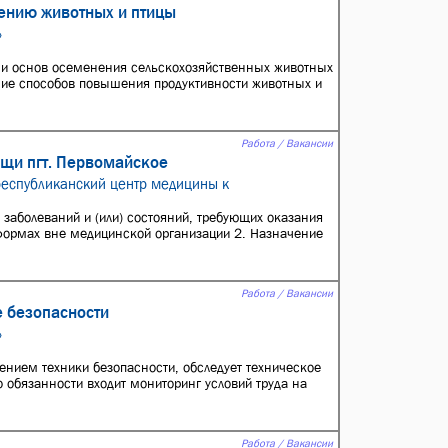
ению животных и птицы
»
 и основ осеменения сельскохозяйственных животных
ние способов повышения продуктивности животных и
Работа / Вакансии
щи пгт. Первомайское
республиканский центр медицины к
 заболеваний и (или) состояний, требующих оказания
формах вне медицинской организации 2. Назначение
Работа / Вакансии
е безопасности
»
ением техники безопасности, обследует техническое
 обязанности входит мониторинг условий труда на
Работа / Вакансии