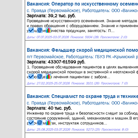
Вакансия: Оператор по искусственному осемен
с. Правда (Первомайское),
Работодатель: ООО «Валико
Зарплата: 39,2 тыс. руб.
Проведение искусственного осеменения. Знание методов
и правил обращения с оборудованием. Знание и примене
улучшения качества продукции, занятость: П...
Даты:
07.07.2025
-
03.07.2026
Показов: 5934 (28)
Просмотров: 2 (0)
Вакансия: Фельдшер скорой медицинской помо
пгт Первомайское,
Работодатель: ГБУЗ РК «Крымский 
Зарплата: 43307-61599 руб.
1. Проведение обследования пациентов в целях выявления
скорой медицинской помощи в экстренной и неотложной 
и проведение лечения пациентам с заболе...
Даты:
27.02.2025
-
25.07.2026
Показов: 3101 (26)
Просмотров: 7 (0)
Вакансия: Специалист по охране труда и техник
с. Правда (Первомайское),
Работодатель: ООО «Валико
Зарплата: 40 тыс. руб.
Инженер по охране труда и безопасности следит за соблюд
состояние сооружений, зданий, механизмов и машин.В его
рабочих местах, инструктаж сотрудников...
Даты:
25.08.2025
-
03.07.2026
Показов: 5273 (25)
Просмотров: 8 (0)