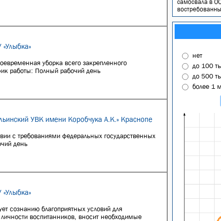
самосвала в ОО
востребованным
 «Улыбка»
нет
воевременная уборка всего закрепленного
до 100 т
фик работы: Полный рабочий день
до 500 т
более 1 
льинский УВК имени Коробчука А.К.» Краснопе
твии с требованиями федеральных государственных
очий день
 «Улыбка»
ует сознанию благоприятных условий для
 личности воспитанников, вносит необходимые