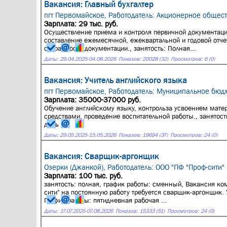
Вакансия: Главный бухгалтер
пгт Первомайское,
Работодатель: Акционерное общес
Зарплата: 29 тыс. руб.
Осуществление приема и контроля первичной документации
составление ежемесячной, ежеквартальной и годовой отче
сохранности документации., занятость: Полная...
Даты:
29.04.2025
-
04.08.2026
Показов: 20028 (32)
Просмотров: 6 (0)
Вакансия: Учитель английского языка
пгт Первомайское,
Работодатель: Муниципальное бюд
Зарплата: 35000-37000 руб.
Обучение английскому языку, контрольза усвоением мате
средствами, проведение воспитательной работы., занятост
день
Даты:
29.05.2025
-
15.05.2026
Показов: 19694 (37)
Просмотров: 24 (0)
Вакансия: Сварщик-аргонщик
Озерки (Джанкой),
Работодатель: ООО "ПФ "Проф-сити"
Зарплата: 100 тыс. руб.
занятость: полная, график работы: сменный, Вакансия ко
сити" на постоянную работу требуется сварщик-аргонщик. У
График работы: пятидневная рабочая ...
Даты:
17.07.2025
-
07.08.2026
Показов: 15333 (51)
Просмотров: 24 (0)