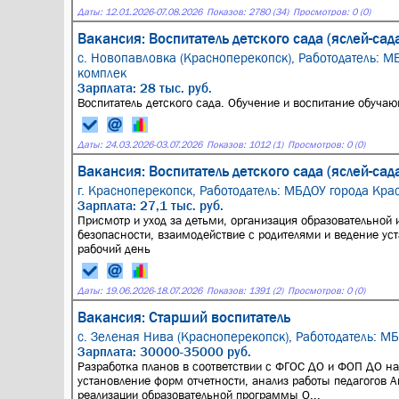
Даты:
12.01.2026
-
07.08.2026
Показов: 2780 (34)
Просмотров: 0 (0)
Вакансия: Воспитатель детского сада (яслей-сад
с. Новопавловка (Красноперекопск),
Работодатель: М
комплек
Зарплата: 28 тыс. руб.
Воспитатель детского сада. Обучение и воспитание обуча
Даты:
24.03.2026
-
03.07.2026
Показов: 1012 (1)
Просмотров: 0 (0)
Вакансия: Воспитатель детского сада (яслей-сад
г. Красноперекопск,
Работодатель: МБДОУ города Кра
Зарплата: 27,1 тыс. руб.
Присмотр и уход за детьми, организация образовательной 
безопасности, взаимодействие с родителями и ведение ус
рабочий день
Даты:
19.06.2026
-
18.07.2026
Показов: 1391 (2)
Просмотров: 0 (0)
Вакансия: Старший воспитатель
с. Зеленая Нива (Красноперекопск),
Работодатель: М
Зарплата: 30000-35000 руб.
Разработка планов в соответствии с ФГОС ДО и ФОП ДО на 
установление форм отчетности, анализ работы педагогов А
реализации образовательной программы О...