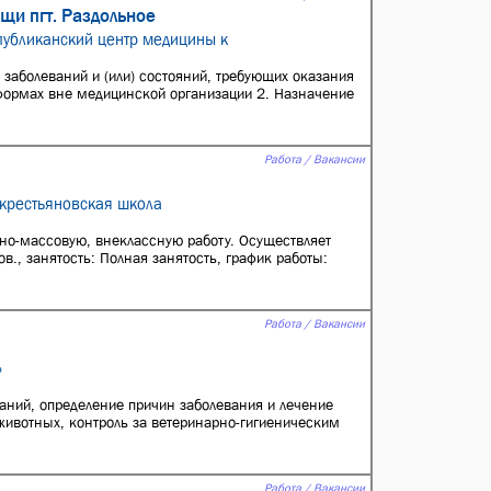
и пгт. Раздольное
публиканский центр медицины к
 заболеваний и (или) состояний, требующих оказания
формах вне медицинской организации 2. Назначение
Работа / Вакансии
 крестьяновская школа
рно-массовую, внеклассную работу. Осуществляет
в., занятость: Полная занятость, график работы:
Работа / Вакансии
»
аний, определение причин заболевания и лечение
животных, контроль за ветеринарно-гигиеническим
Работа / Вакансии