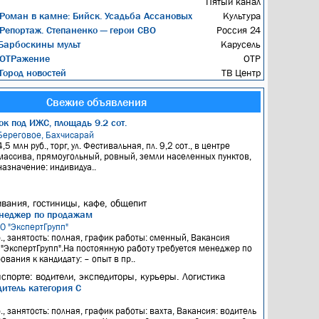
Пятый канал
Роман в камне: Бийск. Усадьба Ассановых
Культура
Репортаж. Степаненко — герои СВО
Россия 24
арбоскины мульт
Карусель
ОТРажение
ОТР
Город новостей
ТВ Центр
Свежие объявления
к под ИЖС, площадь 9.2 сот.
Береговое, Бахчисарай
4,5 млн руб., торг, ул. Фестивальная, пл. 9,2 сот., в центре
массива, прямоугольный, ровный, земли населенных пунктов,
назначение: индивидуа..
вания, гостиницы, кафе, общепит
неджер по продажам
ОО "ЭкспертГрупп"
б., занятость: полная, график работы: сменный, Вакансия
"ЭкспертГрупп".На постоянную работу требуется менеджер по
вания к кандидату: – опыт в пр..
нспорте: водители, экспедиторы, курьеры. Логистика
итель категория С
я
., занятость: полная, график работы: вахта, Вакансия: водитель