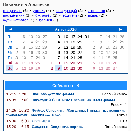
Вакансии в Армянске
(6)
•
(4)
•
(3)
•
(3)
•
специалист
учитель
заведующий
инспектор
(3)
•
(2)
•
(2)
•
(2)
•
полицейский
бухгалтер
водитель
повар
(1)
•
(1)
администратор
бармен
◄
Август 2026
►
Пн
6
13
20
27
3
10
17
24
31
7
14
21
28
Вт
7
14
21
28
4
11
18
25
1
8
15
22
29
Ср
1
8
15
22
29
5
12
19
26
2
9
16
23
30
Чт
2
9
16
23
30
6
13
20
27
3
10
17
24
Пт
3
10
17
24
31
7
14
21
28
4
11
18
25
Сб
4
11
18
25
1
8
15
22
29
5
12
19
26
Вс
5
12
19
26
2
9
16
23
30
6
13
20
27
Сейчас по ТВ
Иваново детство фильм
Первый канал
15:15—17:05
Последний богатырь: Посланник Тьмы фильм
15:05—17:00
Россия 1
Футбол. Суперлига. Женщины. Прямая трансляция:
14:25—16:30
"Локомотив" (Москва) — ЦСКА
Матч!
Своя игра
НТВ
15:00—16:00
Следопыт: Свидетель сериал
Пятый канал
15:20—16:15