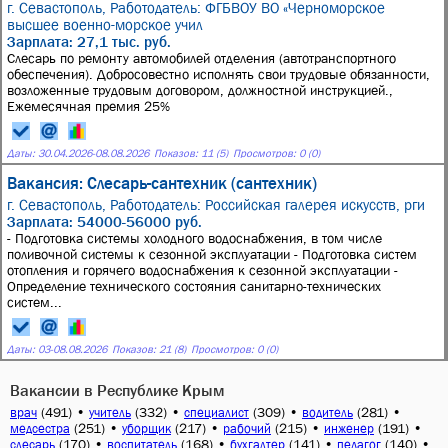
г. Севастополь,
Работодатель: ФГБВОУ ВО «Черноморское
высшее военно-морское учил
Зарплата: 27,1 тыс. руб.
Слесарь по ремонту автомобилей отделения (автотранспортного
обеспечения). Добросовестно исполнять свои трудовые обязанности,
возложенные трудовым договором, должностной инструкцией.,
Ежемесячная премия 25%
Даты:
30.04.2026
-
08.08.2026
Показов: 11 (5)
Просмотров: 0 (0)
Вакансия: Слесарь-сантехник (сантехник)
г. Севастополь,
Работодатель: Российская галерея искусств, рги
Зарплата: 54000-56000 руб.
- Подготовка системы холодного водоснабжения, в том числе
поливочной системы к сезонной эксплуатации - Подготовка систем
отопления и горячего водоснабжения к сезонной эксплуатации -
Определение технического состояния санитарно-технических
систем...
Даты:
03
-
08.08.2026
Показов: 21 (8)
Просмотров: 0 (0)
Вакансии в Республике Крым
(491)
•
(332)
•
(309)
•
(281)
•
врач
учитель
специалист
водитель
(251)
•
(217)
•
(215)
•
(191)
•
медсестра
уборщик
рабочий
инженер
(170)
•
(168)
•
(141)
•
(140)
•
слесарь
воспитатель
бухгалтер
педагог