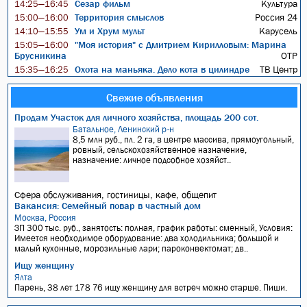
Сезар фильм
Культура
14:25—16:45
Территория смыслов
Россия 24
15:00—16:00
Ум и Хрум мульт
Карусель
14:10—15:55
"Моя история" с Дмитрием Кирилловым: Марина
15:05—16:00
Брусникина
ОТР
Охота на маньяка. Дело кота в цилиндре
ТВ Центр
15:35—16:25
Свежие объявления
Продам Участок для личного хозяйства, площадь 200 сот.
Батальное, Ленинский р-н
8,5 млн руб., пл. 2 га, в центре массива, прямоугольный,
ровный, сельскохозяйственное назначение,
назначение: личное подсобное хозяйст..
Сфера обслуживания, гостиницы, кафе, общепит
Вакансия: Семейный повар в частный дом
Москва, Россия
ЗП 300 тыс. руб., занятость: полная, график работы: сменный, Условия:
Имеется необходимое оборудование: два холодильника; большой и
малый кухонные, морозильные лари; пароконвектомат; дв..
Ищу женщину
Ялта
Парень, 38 лет 178 76 ищу женщину для встреч можно старше. Пиши.