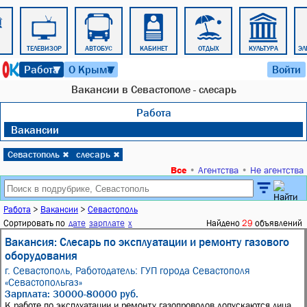
ТЕЛЕВИЗОР
АВТОБУС
КАБИНЕТ
ОТДЫХ
КУЛЬТУРА
ЭЛ
9 августа 2026 г. 15:49
Работа
О Крыме
Войти
▼
▼
Вакансии в Севастополе - слесарь
Работа
Вакансии
Севастополь
слесарь
✖
✖
Все
•
Агентства
•
Не агентства
Работа
>
Вакансии
>
Севастополь
Сортировать по
дате
зарплате
x
Найдено
29
объявлений
Вакансия: Слесарь по эксплуатации и ремонту газового
оборудования
г. Севастополь,
Работодатель: ГУП города Севастополя
«Севастопольгаз»
Зарплата: 30000-80000 руб.
К работе по эксплуатации и ремонту газопроводов допускаются лица