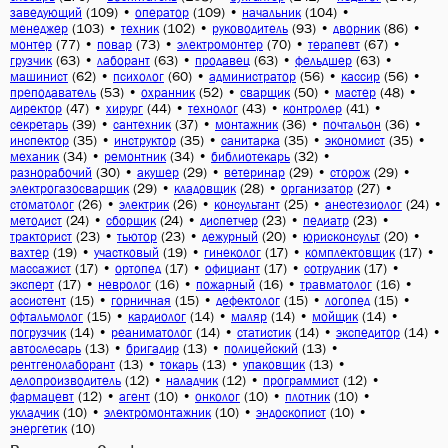
(109)
•
(109)
•
(104)
•
заведующий
оператор
начальник
(103)
•
(102)
•
(93)
•
(86)
•
менеджер
техник
руководитель
дворник
(77)
•
(73)
•
(70)
•
(67)
•
монтер
повар
электромонтер
терапевт
(63)
•
(63)
•
(63)
•
(63)
•
грузчик
лаборант
продавец
фельдшер
(62)
•
(60)
•
(56)
•
(56)
•
машинист
психолог
администратор
кассир
(53)
•
(52)
•
(50)
•
(48)
•
преподаватель
охранник
сварщик
мастер
(47)
•
(44)
•
(43)
•
(41)
•
директор
хирург
технолог
контролер
(39)
•
(37)
•
(36)
•
(36)
•
секретарь
сантехник
монтажник
почтальон
(35)
•
(35)
•
(35)
•
(35)
•
инспектор
инструктор
санитарка
экономист
(34)
•
(34)
•
(32)
•
механик
ремонтник
библиотекарь
(30)
•
(29)
•
(29)
•
(29)
•
разнорабочий
акушер
ветеринар
сторож
(29)
•
(28)
•
(27)
•
электрогазосварщик
кладовщик
организатор
(26)
•
(26)
•
(25)
•
(24)
•
стоматолог
электрик
консультант
анестезиолог
(24)
•
(24)
•
(23)
•
(23)
•
методист
сборщик
диспетчер
педиатр
(23)
•
(23)
•
(20)
•
(20)
•
тракторист
тьютор
дежурный
юрисконсульт
(19)
•
(19)
•
(17)
•
(17)
•
вахтер
участковый
гинеколог
комплектовщик
(17)
•
(17)
•
(17)
•
(17)
•
массажист
ортопед
официант
сотрудник
(17)
•
(16)
•
(16)
•
(16)
•
эксперт
невролог
пожарный
травматолог
(15)
•
(15)
•
(15)
•
(15)
•
ассистент
горничная
дефектолог
логопед
(15)
•
(14)
•
(14)
•
(14)
•
офтальмолог
кардиолог
маляр
мойщик
(14)
•
(14)
•
(14)
•
(14)
•
погрузчик
реаниматолог
статистик
экспедитор
(13)
•
(13)
•
(13)
•
автослесарь
бригадир
полицейский
(13)
•
(13)
•
(13)
•
рентгенолаборант
токарь
упаковщик
(12)
•
(12)
•
(12)
•
делопроизводитель
наладчик
программист
(12)
•
(10)
•
(10)
•
(10)
•
фармацевт
агент
онколог
плотник
(10)
•
(10)
•
(10)
•
укладчик
электромонтажник
эндоскопист
(10)
энергетик