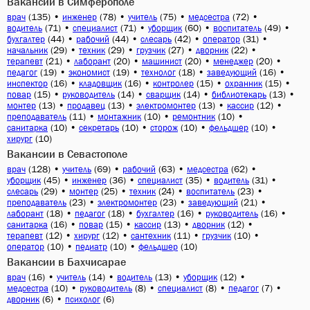
Вакансии в Симферополе
(135)
•
(78)
•
(75)
•
(72)
•
врач
инженер
учитель
медсестра
(71)
•
(71)
•
(60)
•
(49)
•
водитель
специалист
уборщик
воспитатель
(44)
•
(44)
•
(42)
•
(31)
•
бухгалтер
рабочий
слесарь
оператор
(29)
•
(29)
•
(27)
•
(22)
•
начальник
техник
грузчик
дворник
(21)
•
(20)
•
(20)
•
(20)
•
терапевт
лаборант
машинист
менеджер
(19)
•
(19)
•
(18)
•
(16)
•
педагог
экономист
технолог
заведующий
(16)
•
(16)
•
(15)
•
(15)
•
инспектор
кладовщик
контролер
охранник
(15)
•
(14)
•
(14)
•
(13)
•
повар
руководитель
сварщик
библиотекарь
(13)
•
(13)
•
(13)
•
(12)
•
монтер
продавец
электромонтер
кассир
(11)
•
(10)
•
(10)
•
преподаватель
монтажник
ремонтник
(10)
•
(10)
•
(10)
•
(10)
•
санитарка
секретарь
сторож
фельдшер
(10)
хирург
Вакансии в Севастополе
(128)
•
(69)
•
(63)
•
(62)
•
врач
учитель
рабочий
медсестра
(45)
•
(36)
•
(35)
•
(31)
•
уборщик
инженер
специалист
водитель
(29)
•
(25)
•
(24)
•
(23)
•
слесарь
монтер
техник
воспитатель
(23)
•
(23)
•
(21)
•
преподаватель
электромонтер
заведующий
(18)
•
(18)
•
(16)
•
(16)
•
лаборант
педагог
бухгалтер
руководитель
(16)
•
(15)
•
(13)
•
(12)
•
санитарка
повар
кассир
дворник
(12)
•
(12)
•
(11)
•
(10)
•
терапевт
хирург
сантехник
грузчик
(10)
•
(10)
•
(10)
оператор
педиатр
фельдшер
Вакансии в Бахчисарае
(16)
•
(14)
•
(13)
•
(12)
•
врач
учитель
водитель
уборщик
(10)
•
(8)
•
(8)
•
(7)
•
медсестра
руководитель
специалист
педагог
(6)
•
(6)
дворник
психолог