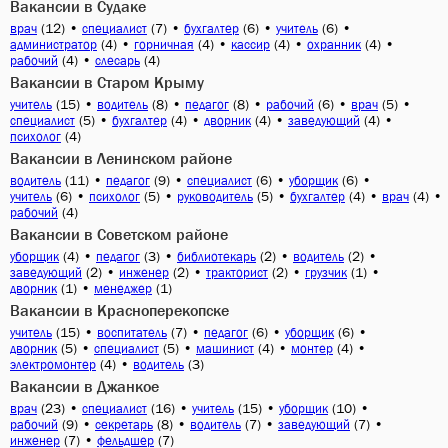
Вакансии в Судаке
(12)
•
(7)
•
(6)
•
(6)
•
врач
специалист
бухгалтер
учитель
(4)
•
(4)
•
(4)
•
(4)
•
администратор
горничная
кассир
охранник
(4)
•
(4)
рабочий
слесарь
Вакансии в Старом Крыму
(15)
•
(8)
•
(8)
•
(6)
•
(5)
•
учитель
водитель
педагог
рабочий
врач
(5)
•
(4)
•
(4)
•
(4)
•
специалист
бухгалтер
дворник
заведующий
(4)
психолог
Вакансии в Ленинском районе
(11)
•
(9)
•
(6)
•
(6)
•
водитель
педагог
специалист
уборщик
(6)
•
(5)
•
(5)
•
(4)
•
(4)
•
учитель
психолог
руководитель
бухгалтер
врач
(4)
рабочий
Вакансии в Советском районе
(4)
•
(3)
•
(2)
•
(2)
•
уборщик
педагог
библиотекарь
водитель
(2)
•
(2)
•
(2)
•
(1)
•
заведующий
инженер
тракторист
грузчик
(1)
•
(1)
дворник
менеджер
Вакансии в Красноперекопске
(15)
•
(7)
•
(6)
•
(6)
•
учитель
воспитатель
педагог
уборщик
(5)
•
(5)
•
(4)
•
(4)
•
дворник
специалист
машинист
монтер
(4)
•
(3)
электромонтер
водитель
Вакансии в Джанкое
(23)
•
(16)
•
(15)
•
(10)
•
врач
специалист
учитель
уборщик
(9)
•
(8)
•
(7)
•
(7)
•
рабочий
секретарь
водитель
заведующий
(7)
•
(7)
инженер
фельдшер