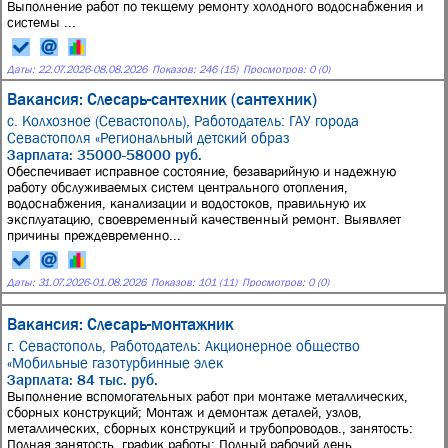
Выполнение работ по текщему ремонту холодного водоснабжения и
системы ...
Даты:
22.07.2026
-
08.08.2026
Показов: 246 (15)
Просмотров: 0 (0)
Вакансия: Слесарь-сантехник (сантехник)
с. Колхозное (Севастополь),
Работодатель: ГАУ города
Севастополя «Региональный детский образ
Зарплата: 35000-58000 руб.
Обеспечивает исправное состояние, безаварийную и надежную
работу обслуживаемых систем центрального отопления,
водоснабжения, канализации и водостоков, правильную их
эксплуатацию, своевременный качественный ремонт. Выявляет
причины преждевременно...
Даты:
31.07.2026
-
01.08.2026
Показов: 101 (11)
Просмотров: 0 (0)
Вакансия: Слесарь-монтажник
г. Севастополь,
Работодатель: Акционерное общество
«Мобильные газотурбинные элек
Зарплата: 84 тыс. руб.
Выполнение вспомогательных работ при монтаже металлических,
сборных конструкций; Монтаж и демонтаж деталей, узлов,
металлических, сборных конструкций и трубопроводов., занятость:
Полная занятость, график работы: Полный рабочий день