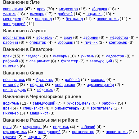
Вакансии в Ялте
(47)
•
(30)
•
(18)
•
(18)
•
специалист
врач
медсестра
уборщик
(18)
•
(17)
•
(14)
•
(13)
•
учитель
слесарь
рабочий
водитель
(13)
•
(13)
•
(11)
•
(11)
•
менеджер
оператор
бухгалтер
воспитатель
(11)
заведующий
Вакансии в Алуште
(9)
•
(7)
•
(6)
•
(6)
•
(6)
•
воспитатель
водитель
врач
дворник
медсестра
(6)
•
(4)
•
(4)
•
(3)
•
(3)
рабочий
оператор
уборщик
грузчик
контролер
Вакансии в Евпатории
(15)
•
(10)
•
(10)
•
(9)
•
(8)
•
врач
педагог
слесарь
учитель
медсестра
(8)
•
(8)
•
(7)
•
(6)
•
рабочий
специалист
бухгалтер
заведующий
(6)
инженер
Вакансии в Саках
(6)
•
(5)
•
(4)
•
(4)
•
воспитатель
бухгалтер
рабочий
слесарь
(3)
•
(3)
•
(3)
•
(2)
•
инженер
педагог
специалист
администратор
(2)
•
(2)
виноградарь
водитель
Вакансии в Черноморском районе
(11)
•
(7)
•
(6)
•
(5)
•
водитель
заведующий
руководитель
рабочий
(4)
•
(4)
•
(3)
•
(3)
•
врач
специалист
библиотекарь
воспитатель
(3)
•
(3)
инженер
машинист
Вакансии в Раздольном и районе
(8)
•
(6)
•
(4)
•
(4)
•
врач
медсестра
водитель
рабочий
(4)
•
(3)
•
(3)
•
(2)
•
руководитель
заведующий
организатор
воспитатель
(2)
•
(2)
грузчик
педагог