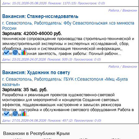
Даты:
15.01.2026
-
05.08.2026
Показов: 1170 (15)
Просмотров: 0 (0)
Работа / Вакансии
Вакансия: Стажер-исследователь
г. Севастополь,
Работодатель: Фбу Севастопольская лсэ минюста
России
Зарплата: 42000-46000 руб.
техническое сопровождение производства строительно-технической и
землеустроительной экспертизы и экспертных исследований, сбор,
обработка, анализ и систематизация технической информации,,
занятость: Полная занятость, график работы: Полный рабочи...
Даты:
23.01.2026
-
24.07.2026
Показов: 505 (3)
Просмотров: 0 (0)
Работа / Вакансии
Вакансия: Художник по свету
г. Севастополь,
Работодатель: ГБУК г.Севастополя «Мкц «Бухта
казачья»
Зарплата: 35 тыс. руб.
Разработка и реализация проектов художественно-световой
монтировки для мероприятий и концертов Создание световых
эффектов, поддерживающих настроение и замысел режиссера
Монтаж, настройка и обслуживание светового оборудования Работа в
тесном взаи...
Даты:
27.01.2026
-
04.08.2026
Показов: 457 (2)
Просмотров: 0 (0)
Вакансии в Республике Крым