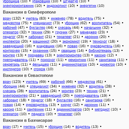
(10)
•
(10)
•
(10)
•
уборщица
упаковщик
штукатур
(10)
•
(10)
•
(10)
электромонтажник
эндоскопист
энергетик
Вакансии в Симферополе
(132)
•
(83)
•
(78)
•
(75)
•
врач
учитель
инженер
водитель
(75)
•
(73)
•
(62)
•
(54)
•
медсестра
специалист
уборщик
воспитатель
(47)
•
(44)
•
(44)
•
(32)
•
рабочий
бухгалтер
слесарь
начальник
(32)
•
(29)
•
(27)
•
(23)
•
оператор
техник
грузчик
менеджер
(23)
•
(21)
•
(21)
•
(20)
•
педагог
лаборант
терапевт
дворник
(20)
•
(20)
•
(19)
•
(18)
•
инспектор
машинист
экономист
технолог
(16)
•
(16)
•
(16)
•
(16)
•
заведующий
кладовщик
повар
руководитель
(15)
•
(15)
•
(14)
•
(13)
•
контролер
охранник
сварщик
библиотекарь
(13)
•
(13)
•
(13)
•
(12)
•
монтер
продавец
электромонтер
кассир
(11)
•
(11)
•
(11)
•
(11)
•
преподаватель
психолог
ремонтник
санитарка
(11)
•
(11)
•
(10)
•
(10)
•
секретарь
фельдшер
администратор
директор
(10)
•
(10)
инструктор
сторож
Вакансии в Севастополе
(123)
•
(69)
•
(66)
•
(61)
•
врач
учитель
рабочий
медсестра
(44)
•
(34)
•
(32)
•
(28)
•
уборщик
специалист
инженер
водитель
(28)
•
(24)
•
(23)
•
(21)
•
слесарь
воспитатель
монтер
техник
(21)
•
(20)
•
(19)
•
электромонтер
заведующий
преподаватель
(18)
•
(18)
•
(16)
•
(16)
•
лаборант
педагог
бухгалтер
санитарка
(14)
•
(13)
•
(12)
•
(11)
•
повар
руководитель
хирург
дворник
(11)
•
(11)
•
(10)
•
(10)
•
кассир
сантехник
администратор
методист
(10)
•
(10)
•
(10)
оператор
педиатр
терапевт
Вакансии в Бахчисарае
(17)
•
(15)
•
(14)
•
(13)
•
врач
учитель
уборщик
водитель