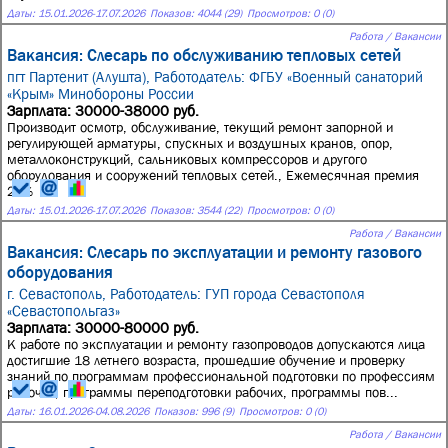
Даты:
15.01.2026
-
17.07.2026
Показов: 4044 (29)
Просмотров: 0 (0)
Работа / Вакансии
Вакансия: Слесарь по обслуживанию тепловых сетей
пгт Партенит (Алушта),
Работодатель: ФГБУ «Военный санаторий
«Крым» Минобороны России
Зарплата: 30000-38000 руб.
Производит осмотр, обслуживание, текущий ремонт запорной и
регулирующей арматуры, спускных и воздушных кранов, опор,
металлоконструкций, сальниковых компрессоров и другого
оборудования и сооружений тепловых сетей., Ежемесячная премия
25%
Даты:
15.01.2026
-
17.07.2026
Показов: 3544 (22)
Просмотров: 0 (0)
Работа / Вакансии
Вакансия: Слесарь по эксплуатации и ремонту газового
оборудования
г. Севастополь,
Работодатель: ГУП города Севастополя
«Севастопольгаз»
Зарплата: 30000-80000 руб.
К работе по эксплуатации и ремонту газопроводов допускаются лица
достигшие 18 летнего возраста, прошедшие обучение и проверку
знаний по программам профессиональной подготовки по профессиям
рабочих, программы переподготовки рабочих, программы пов...
Даты:
16.01.2026
-
04.08.2026
Показов: 996 (9)
Просмотров: 0 (0)
Работа / Вакансии