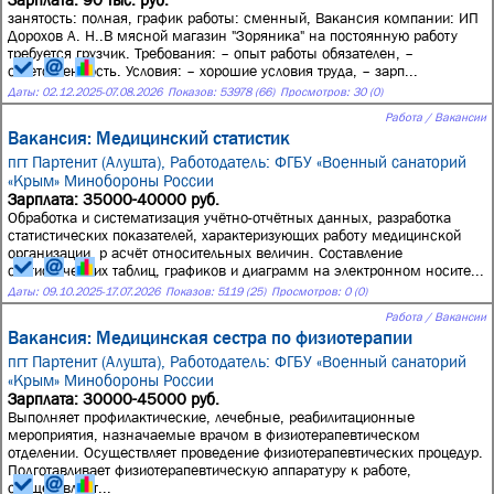
занятость: полная, график работы: сменный, Вакансия компании: ИП
Дорохов А. Н..В мясной магазин "Зоряника" на постоянную работу
требуется грузчик. Требования: – опыт работы обязателен, –
ответственность. Условия: – хорошие условия труда, – зарп...
Даты:
02.12.2025
-
07.08.2026
Показов: 53978 (66)
Просмотров: 30 (0)
Работа / Вакансии
Вакансия: Медицинский статистик
пгт Партенит (Алушта),
Работодатель: ФГБУ «Военный санаторий
«Крым» Минобороны России
Зарплата: 35000-40000 руб.
Обработка и систематизация учётно-отчётных данных, разработка
статистических показателей, характеризующих работу медицинской
организации, р асчёт относительных величин. Составление
статистических таблиц, графиков и диаграмм на электронном носите...
Даты:
09.10.2025
-
17.07.2026
Показов: 5119 (25)
Просмотров: 0 (0)
Работа / Вакансии
Вакансия: Медицинская сестра по физиотерапии
пгт Партенит (Алушта),
Работодатель: ФГБУ «Военный санаторий
«Крым» Минобороны России
Зарплата: 30000-45000 руб.
Выполняет профилактические, лечебные, реабилитационные
мероприятия, назначаемые врачом в физиотерапевтическом
отделении. Осуществляет проведение физиотерапевтических процедур.
Подготавливает физиотерапевтическую аппаратуру к работе,
осуществляет...