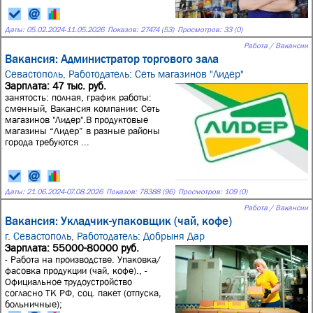
Даты:
05.02.2024
-
11.05.2026
Показов: 27474 (53)
Просмотров: 33 (0)
Работа / Вакансии
Вакансия: Администратор торгового зала
Севастополь,
Работодатель: Сеть магазинов "Лидер"
Зарплата: 47 тыс. руб.
занятость: полная, график работы:
сменный, Вакансия компании: Сеть
магазинов "Лидер".В продуктовые
магазины “Лидер” в разные районы
города требуются ...
Даты:
21.06.2024
-
07.08.2026
Показов: 78388 (96)
Просмотров: 109 (0)
Работа / Вакансии
Вакансия: Укладчик-упаковщик (чай, кофе)
г. Севастополь,
Работодатель: Добрыня Дар
Зарплата: 55000-80000 руб.
- Работа на производстве. Упаковка/
фасовка продукции (чай, кофе)., -
Официальное трудоустройство
согласно ТК РФ, соц. пакет (отпуска,
больничные);