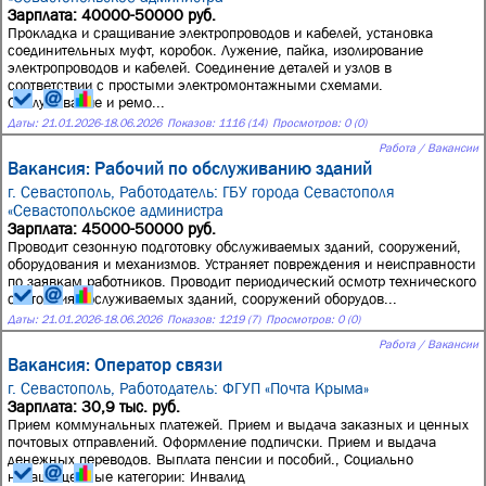
Зарплата: 40000-50000 руб.
Прокладка и сращивание электропроводов и кабелей, установка
соединительных муфт, коробок. Лужение, пайка, изолирование
электропроводов и кабелей. Соединение деталей и узлов в
соответствии с простыми электромонтажными схемами.
Обслуживание и ремо...
Даты:
21.01.2026
-
18.06.2026
Показов: 1116 (14)
Просмотров: 0 (0)
Работа / Вакансии
Вакансия: Рабочий по обслуживанию зданий
г. Севастополь,
Работодатель: ГБУ города Севастополя
«Севастопольское администра
Зарплата: 45000-50000 руб.
Проводит сезонную подготовку обслуживаемых зданий, сооружений,
оборудования и механизмов. Устраняет повреждения и неисправности
по заявкам работников. Проводит периодический осмотр технического
состояния обслуживаемых зданий, сооружений оборудов...
Даты:
21.01.2026
-
18.06.2026
Показов: 1219 (7)
Просмотров: 0 (0)
Работа / Вакансии
Вакансия: Оператор связи
г. Севастополь,
Работодатель: ФГУП «Почта Крыма»
Зарплата: 30,9 тыс. руб.
Прием коммунальных платежей. Прием и выдача заказных и ценных
почтовых отправлений. Оформление подпичски. Прием и выдача
денежных переводов. Выплата пенсии и пособий., Социально
незащищенные категории: Инвалид