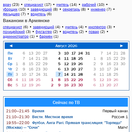
(23)
•
(17)
•
(14)
•
(10)
•
врач
специалист
учитель
рабочий
(10)
•
(8)
•
(8)
•
(7)
•
уборщик
заведующий
секретарь
инженер
(7)
•
(6)
фельдшер
водитель
Вакансии в Армянске
(6)
•
(4)
•
(4)
•
(3)
•
специалист
заведующий
учитель
инспектор
(3)
•
(2)
•
(2)
•
(2)
•
полицейский
бухгалтер
водитель
повар
(1)
•
(1)
администратор
бармен
◄
Август 2026
►
Пн
6
13
20
27
3
10
17
24
31
7
14
21
28
Вт
7
14
21
28
4
11
18
25
1
8
15
22
29
Ср
1
8
15
22
29
5
12
19
26
2
9
16
23
30
Чт
2
9
16
23
30
6
13
20
27
3
10
17
24
Пт
3
10
17
24
31
7
14
21
28
4
11
18
25
Сб
4
11
18
25
1
8
15
22
29
5
12
19
26
Вс
5
12
19
26
2
9
16
23
30
6
13
20
27
Сейчас по ТВ
Время
Первый канал
21:00—21:45
Вести. Местное время
Россия 1
21:10—21:30
Футбол. Лига Pari. Прямая трансляция: "Торпедо"
19:55—22:00
(Москва) — "Сочи"
Матч!