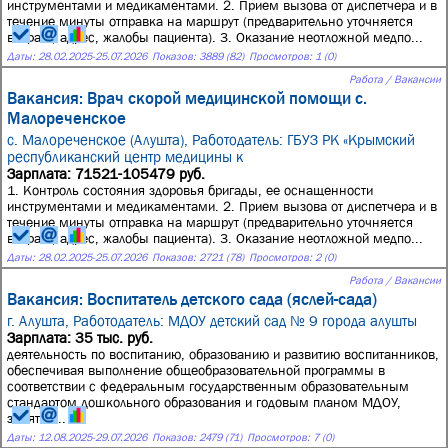
инструментами и медикаментами. 2. Прием вызова от диспетчера и в
течение минуты отправка на маршрут (предварительно уточняется
возраст, адрес, жалобы пациента). 3. Оказание неотложной медпо...
Даты:
28.02.2025
-
25.07.2026
Показов: 3889 (82)
Просмотров: 1 (0)
Работа / Вакансии
Вакансия: Врач скорой медицинской помощи с.
Малореченское
с. Малореченское (Алушта),
Работодатель: ГБУЗ РК «Крымский
республиканский центр медицины к
Зарплата: 71521-105479 руб.
1. Контроль состояния здоровья бригады, ее оснащенности
инструментами и медикаментами. 2. Прием вызова от диспетчера и в
течение минуты отправка на маршрут (предварительно уточняется
возраст, адрес, жалобы пациента). 3. Оказание неотложной медпо...
Даты:
28.02.2025
-
25.07.2026
Показов: 2721 (78)
Просмотров: 2 (0)
Работа / Вакансии
Вакансия: Воспитатель детского сада (яслей-сада)
г. Алушта,
Работодатель: МДОУ детский сад № 9 города алушты
Зарплата: 35 тыс. руб.
деятельность по воспитанию, образованию и развитию воспитанников,
обеспечивая выполнение общеобразовательной программы в
соответствии с федеральным государственным образовательным
стандартом дошкольного образования и годовым планом МДОУ,
занятос...
Даты:
12.08.2025
-
29.07.2026
Показов: 2479 (71)
Просмотров: 7 (0)