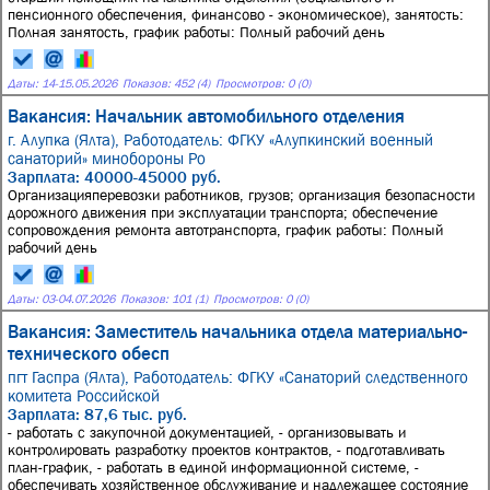
пенсионного обеспечения, финансово - экономическое), занятость:
Полная занятость, график работы: Полный рабочий день
Даты:
14
-
15.05.2026
Показов: 452 (4)
Просмотров: 0 (0)
Вакансия: Начальник автомобильного отделения
г. Алупка (Ялта),
Работодатель: ФГКУ «Алупкинский военный
санаторий» минобороны Ро
Зарплата: 40000-45000 руб.
Организацияперевозки работников, грузов; организация безопасности
дорожного движения при эксплуатации транспорта; обеспечение
сопровождения ремонта автотранспорта, график работы: Полный
рабочий день
Даты:
03
-
04.07.2026
Показов: 101 (1)
Просмотров: 0 (0)
Вакансия: Заместитель начальника отдела материально-
технического обесп
пгт Гаспра (Ялта),
Работодатель: ФГКУ «Санаторий следственного
комитета Российской
Зарплата: 87,6 тыс. руб.
- работать с закупочной документацией, - организовывать и
контролировать разработку проектов контрактов, - подготавливать
план-график, - работать в единой информационной системе, -
обеспечивать хозяйственное обслуживание и надлежащее состояние