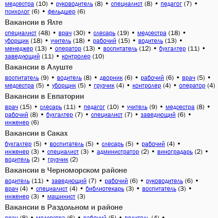
(10)
•
(8)
•
(8)
•
(7)
•
медсестра
руководитель
специалист
педагог
(6)
•
(6)
психолог
фельдшер
Вакансии в Ялте
(48)
•
(30)
•
(19)
•
(18)
•
специалист
врач
слесарь
медсестра
(18)
•
(18)
•
(15)
•
(13)
•
уборщик
учитель
рабочий
водитель
(13)
•
(13)
•
(12)
•
(11)
•
менеджер
оператор
воспитатель
бухгалтер
(11)
•
(10)
заведующий
контролер
Вакансии в Алуште
(9)
•
(8)
•
(6)
•
(6)
•
(5)
•
воспитатель
водитель
дворник
рабочий
врач
(5)
•
(5)
•
(4)
•
(4)
•
(4)
медсестра
уборщик
грузчик
контролер
оператор
Вакансии в Евпатории
(15)
•
(11)
•
(10)
•
(9)
•
(8)
•
врач
слесарь
педагог
учитель
медсестра
(8)
•
(7)
•
(7)
•
(6)
•
рабочий
бухгалтер
специалист
заведующий
(6)
инженер
Вакансии в Саках
(5)
•
(5)
•
(5)
•
(4)
•
бухгалтер
воспитатель
слесарь
рабочий
(3)
•
(3)
•
(2)
•
(2)
•
инженер
специалист
администратор
виноградарь
(2)
•
(2)
водитель
грузчик
Вакансии в Черноморском районе
(11)
•
(7)
•
(6)
•
(6)
•
водитель
заведующий
рабочий
руководитель
(4)
•
(4)
•
(3)
•
(3)
•
врач
специалист
библиотекарь
воспитатель
(3)
•
(3)
инженер
машинист
Вакансии в Раздольном и районе
(8)
•
(6)
•
(5)
•
(4)
•
врач
медсестра
рабочий
водитель