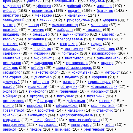
(489)
•
(335)
•
(312)
•
(298)
•
врач
учитель
специалист
водитель
(256)
•
(233)
•
(226)
•
(197)
•
медсестра
уборщик
рабочий
инженер
(193)
•
(176)
•
(156)
•
(148)
•
слесарь
воспитатель
педагог
бухгалтер
(120)
•
(116)
•
(114)
•
оператор
менеджер
начальник
(113)
•
(102)
•
(98)
•
(88)
•
заведующий
техник
руководитель
дворник
(81)
•
(77)
•
(74)
•
(67)
•
монтер
повар
электромонтер
машинист
(67)
•
(66)
•
(65)
•
(65)
•
психолог
грузчик
лаборант
терапевт
(64)
•
(64)
•
(62)
•
(57)
•
продавец
фельдшер
администратор
мастер
(54)
•
(54)
•
(50)
•
(50)
•
кассир
охранник
преподаватель
сварщик
(49)
•
(48)
•
(44)
•
(43)
•
технолог
директор
контролер
хирург
(42)
•
(40)
•
(40)
•
(39)
•
секретарь
инспектор
монтажник
ремонтник
(39)
•
(38)
•
(36)
•
(36)
•
сантехник
механик
почтальон
разнорабочий
(36)
•
(36)
•
(35)
•
(32)
•
санитарка
экономист
инструктор
библиотекарь
(32)
•
(32)
•
(30)
•
(29)
•
ветеринар
кладовщик
организатор
акушер
(29)
•
(28)
•
(28)
•
электрик
сторож
электрогазосварщик
(26)
•
(25)
•
(25)
•
(25)
•
стоматолог
анестезиолог
консультант
методист
(24)
•
(23)
•
(23)
•
(23)
•
тракторист
диспетчер
педиатр
сборщик
(21)
•
(21)
•
(21)
•
(20)
•
дежурный
официант
тьютор
юрисконсульт
(19)
•
(19)
•
(18)
•
(17)
•
вахтер
участковый
сотрудник
комплектовщик
(17)
•
(16)
•
(16)
•
(16)
•
эксперт
гинеколог
горничная
массажист
(16)
•
(16)
•
(16)
•
(16)
•
мойщик
ортопед
погрузчик
пожарный
(15)
•
(15)
•
(15)
•
(15)
•
автослесарь
бригадир
дефектолог
логопед
(15)
•
(15)
•
(15)
•
(15)
•
маляр
невролог
офтальмолог
реаниматолог
(15)
•
(14)
•
(14)
•
(14)
•
травматолог
ассистент
наладчик
статистик
(14)
•
(14)
•
(13)
•
токарь
экспедитор
делопроизводитель
(13)
•
(13)
•
(13)
•
кардиолог
полицейский
рентгенолаборант
(12)
•
(12)
•
(11)
•
(10)
•
программист
фармацевт
конструктор
агент
(10)
•
(10)
•
(10)
•
(10)
•
онколог
пекарь
психиатр
рентгенолог