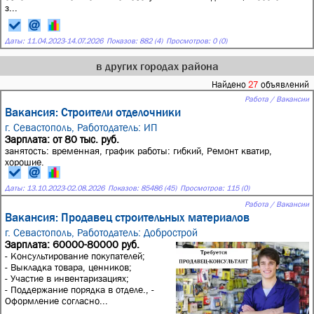
з...
Даты:
11.04.2023
-
14.07.2026
Показов: 882 (4)
Просмотров: 0 (0)
в других городах района
Найдено
27
объявлений
Работа / Вакансии
Вакансия: Строители отделочники
г. Севастополь,
Работодатель: ИП
Зарплата: от 80 тыс. руб.
занятость: временная, график работы: гибкий, Ремонт кватир,
хорошие.
Даты:
13.10.2023
-
02.08.2026
Показов: 85486 (45)
Просмотров: 115 (0)
Работа / Вакансии
Вакансия: Продавец строительных материалов
г. Севастополь,
Работодатель: Добрострой
Зарплата: 60000-80000 руб.
- Консультирование покупателей;
- Выкладка товара, ценников;
- Участие в инвентаризациях;
- Поддержание порядка в отделе., -
Оформление согласно...