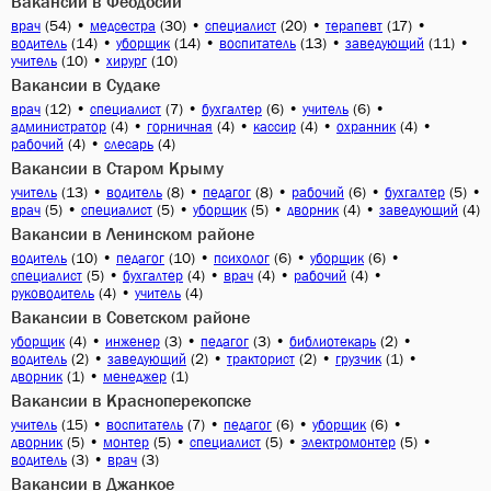
Вакансии в Феодосии
(54)
•
(30)
•
(20)
•
(17)
•
врач
медсестра
специалист
терапевт
(14)
•
(14)
•
(13)
•
(11)
•
водитель
уборщик
воспитатель
заведующий
(10)
•
(10)
учитель
хирург
Вакансии в Судаке
(12)
•
(7)
•
(6)
•
(6)
•
врач
специалист
бухгалтер
учитель
(4)
•
(4)
•
(4)
•
(4)
•
администратор
горничная
кассир
охранник
(4)
•
(4)
рабочий
слесарь
Вакансии в Старом Крыму
(13)
•
(8)
•
(8)
•
(6)
•
(5)
•
учитель
водитель
педагог
рабочий
бухгалтер
(5)
•
(5)
•
(5)
•
(4)
•
(4)
врач
специалист
уборщик
дворник
заведующий
Вакансии в Ленинском районе
(10)
•
(10)
•
(6)
•
(6)
•
водитель
педагог
психолог
уборщик
(5)
•
(4)
•
(4)
•
(4)
•
специалист
бухгалтер
врач
рабочий
(4)
•
(4)
руководитель
учитель
Вакансии в Советском районе
(4)
•
(3)
•
(3)
•
(2)
•
уборщик
инженер
педагог
библиотекарь
(2)
•
(2)
•
(2)
•
(1)
•
водитель
заведующий
тракторист
грузчик
(1)
•
(1)
дворник
менеджер
Вакансии в Красноперекопске
(15)
•
(7)
•
(6)
•
(6)
•
учитель
воспитатель
педагог
уборщик
(5)
•
(5)
•
(5)
•
(5)
•
дворник
монтер
специалист
электромонтер
(3)
•
(3)
водитель
врач
Вакансии в Джанкое