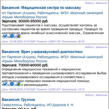
Работа / Вакансии
Вакансия: Медицинская сестра по массажу
пгт Партенит (Алушта),
Работодатель: ФГБУ «Военный санаторий
«Крым» Минобороны России
Зарплата: 30000-35000 руб.
Подготавливает пациентов к массажу, осуществляет контроль за
состоянием пациентов во время проведения процедур. Проводит по
назначению врача лечебный (классический) массаж., Ежемесячная
премия 25%
Даты:
10.09.2025
-
17.07.2026
Показов: 12662 (78)
Просмотров: 26 (0)
Работа / Вакансии
Вакансия: Врач ультразвуковой диагностики
пгт Партенит (Алушта),
Работодатель: ФГБУ «Военный санаторий
«Крым» Минобороны России
Зарплата: 70000-90000 руб.
Определение медицинских показаний и медицинских
противопоказаний к проведению ультразвукового исследования Выбор
методов ультразвукового исследования в соответствии с
действующими порядками оказания медицинской помощи,
клиническими рекомендациям...
Даты:
08.09.2025
-
17.07.2026
Показов: 11265 (67)
Просмотров: 13 (0)
Работа / Вакансии
Вакансия: Грузчик
Севастополь,
Работодатель: ИП Дорохов А. Н.
Зарплата: 90 тыс. руб.