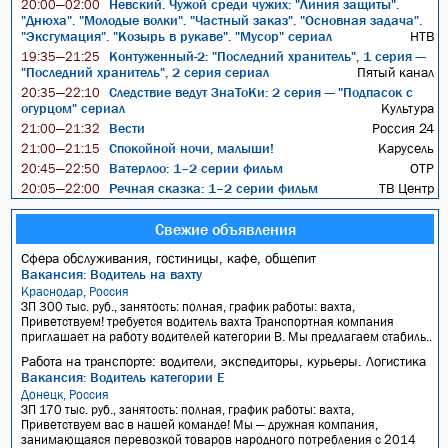
Невский. Чужой среди чужих: "Линия защиты".
20:00—02:00
"Днюха". "Молодые волки". "Частный заказ". "Основная задача".
"Эксгумация". "Козырь в рукаве". "Мусор" сериал
НТВ
Контуженный-2: "Последний хранитель", 1 серия —
19:35—21:25
"Последний хранитель", 2 серия сериал
Пятый канал
Следствие ведут ЗнаТоКи: 2 серия — "Подпасок с
20:35—22:10
огурцом" сериал
Культура
Вести
Россия 24
21:00—21:32
Спокойной ночи, малыши!
Карусель
21:00—21:15
Ватерлоо: 1–2 серии фильм
ОТР
20:45—22:50
Речная сказка: 1–2 серии фильм
ТВ Центр
20:05—22:00
Свежие объявления
Сфера обслуживания, гостиницы, кафе, общепит
Вакансия: Водитель на вахту
Краснодар, Россия
ЗП 300 тыс. руб., занятость: полная, график работы: вахта,
Приветствуем! требуется водитель вахта Транспортная компания
приглашает на работу водителей категории В. Мы предлагаем стабиль..
Работа на транспорте: водители, экспедиторы, курьеры. Логистика
Вакансия: Водитель категории Е
Донецк, Россия
ЗП 170 тыс. руб., занятость: полная, график работы: вахта,
Приветствуем вас в нашей команде! Мы — дружная компания,
занимающаяся перевозкой товаров народного потребления с 2014