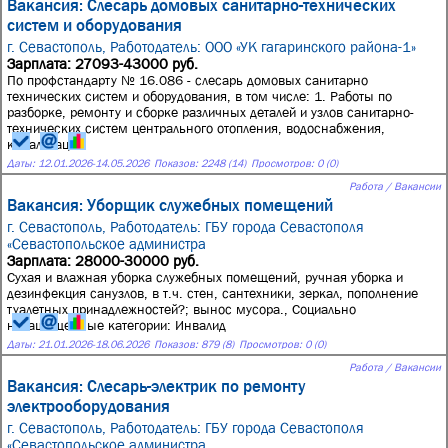
Вакансия: Слесарь домовых санитарно-технических
систем и оборудования
г. Севастополь,
Работодатель: ООО «УК гагаринского района-1»
Зарплата: 27093-43000 руб.
По профстандарту № 16.086 - слесарь домовых санитарно
технических систем и оборудования, в том числе: 1. Работы по
разборке, ремонту и сборке различных деталей и узлов санитарно-
технических систем центрального отопления, водоснабжения,
канализац...
Даты:
12.01.2026
-
14.05.2026
Показов: 2248 (14)
Просмотров: 0 (0)
Работа / Вакансии
Вакансия: Уборщик служебных помещений
г. Севастополь,
Работодатель: ГБУ города Севастополя
«Севастопольское администра
Зарплата: 28000-30000 руб.
Сухая и влажная уборка служебных помещений, ручная уборка и
дезинфекция санузлов, в т.ч. стен, сантехники, зеркал, пополнение
туалетных принадлежностей?; вынос мусора., Социально
незащищенные категории: Инвалид
Даты:
21.01.2026
-
18.06.2026
Показов: 879 (8)
Просмотров: 0 (0)
Работа / Вакансии
Вакансия: Слесарь-электрик по ремонту
электрооборудования
г. Севастополь,
Работодатель: ГБУ города Севастополя
«Севастопольское администра