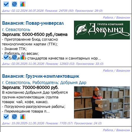
Даты:
02.12.2024
-
16.07.2026
Показов: 24705 (50)
Просмотров: 29 (0)
Работа / Вакансии
Вакансия: Повар-универсал
г. Севастополь
Зарплата: 5000-6500 руб./смена
- Приготовление блюд согласно
технологическим картам (ТТК);
- Знание ТТК;
- Работать по весам;
- Соблюдение стандартов качества и санитарных нор...
Даты:
02.05.2025
-
11.05.2026
Показов: 12563 (53)
Просмотров: 33 (0)
Работа / Вакансии
Вакансия: Грузчик-комплектовщик
г. Севастополь,
Работодатель: Добрыня Дар
Зарплата: 70000-80000 руб.
В кoмпанию Добрыня Дap требуется
грузчик-комплектовщик (группа
тoвapа: чaй, кoфe, какао).
- Погрузoчнo-рaзгрузочные paбoты;
- Пеpeмещение товаpa п...
Даты:
15.09.2025
-
11.05.2026
Показов: 7705 (57)
Просмотров: 24 (0)
Работа / Вакансии