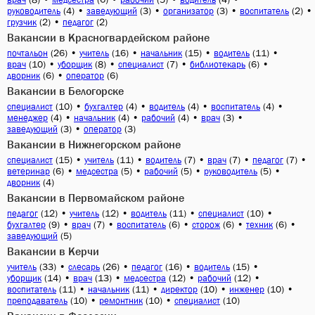
(4)
•
(3)
•
(3)
•
(2)
•
руководитель
заведующий
организатор
воспитатель
(2)
•
(2)
грузчик
педагог
Вакансии в Красногвардейском районе
(26)
•
(16)
•
(15)
•
(11)
•
почтальон
учитель
начальник
водитель
(10)
•
(8)
•
(7)
•
(6)
•
врач
уборщик
специалист
библиотекарь
(6)
•
(6)
дворник
оператор
Вакансии в Белогорске
(10)
•
(4)
•
(4)
•
(4)
•
специалист
бухгалтер
водитель
воспитатель
(4)
•
(4)
•
(4)
•
(3)
•
менеджер
начальник
рабочий
врач
(3)
•
(3)
заведующий
оператор
Вакансии в Нижнегорском районе
(15)
•
(11)
•
(7)
•
(7)
•
(7)
•
специалист
учитель
водитель
врач
педагог
(6)
•
(5)
•
(5)
•
(5)
•
ветеринар
медсестра
рабочий
руководитель
(4)
дворник
Вакансии в Первомайском районе
(12)
•
(12)
•
(11)
•
(10)
•
педагог
учитель
водитель
специалист
(9)
•
(7)
•
(6)
•
(6)
•
(6)
•
бухгалтер
врач
воспитатель
сторож
техник
(5)
заведующий
Вакансии в Керчи
(33)
•
(26)
•
(16)
•
(15)
•
учитель
слесарь
педагог
водитель
(14)
•
(13)
•
(12)
•
(12)
•
уборщик
врач
медсестра
рабочий
(11)
•
(11)
•
(10)
•
(10)
•
воспитатель
начальник
директор
инженер
(10)
•
(10)
•
(10)
преподаватель
ремонтник
специалист