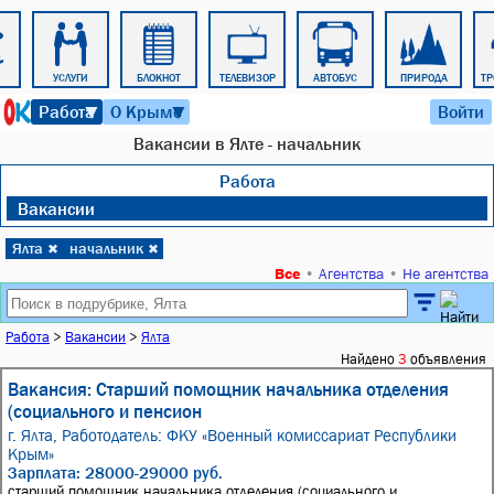
УСЛУГИ
БЛОКНОТ
ТЕЛЕВИЗОР
АВТОБУС
ПРИРОДА
ТР
7 августа 2026 г. 21:12
Работа
О Крыме
Войти
▼
▼
Вакансии в Ялте - начальник
Работа
Вакансии
Ялта
начальник
✖
✖
Все
•
Агентства
•
Не агентства
Работа
>
Вакансии
>
Ялта
Найдено
3
объявления
Вакансия: Старший помощник начальника отделения
(социального и пенсион
г. Ялта,
Работодатель: ФКУ «Военный комиссариат Республики
Крым»
Зарплата: 28000-29000 руб.
старший помощник начальника отделения (социального и