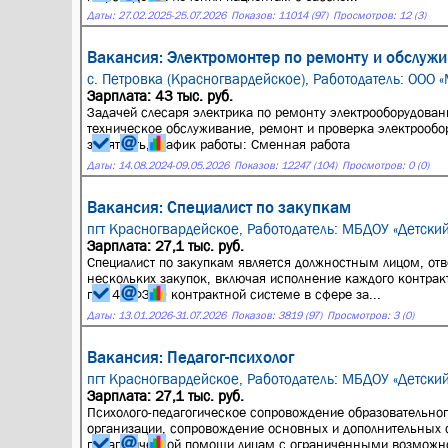
Даты:
27.02.2025
-
25.07.2026
Показов: 11014 (97)
Просмотров: 12 (3)
Вакансия: Электромонтер по ремонту и обслуж
с. Петровка (Красногвардейское),
Работодатель: ООО 
Зарплата: 43 тыс. руб.
Задачей слесаря электрика по ремонту электрооборудовани
техническое обслуживание, ремонт и проверка электрообо
занятость, график работы: Сменная работа
Даты:
14.08.2024
-
09.05.2026
Показов: 12247 (104)
Просмотров: 0 (0)
Вакансия: Специалист по закупкам
пгт Красногвардейское,
Работодатель: МБДОУ «Детски
Зарплата: 27,1 тыс. руб.
Специалист по закупкам является должностным лицом, отв
нескольких закупок, включая исполнение каждого контракт
г. N 44-ФЗ "О контрактной системе в сфере за...
Даты:
13.01.2026
-
31.07.2026
Показов: 3819 (97)
Просмотров: 3 (0)
Вакансия: Педагог-психолог
пгт Красногвардейское,
Работодатель: МБДОУ «Детски
Зарплата: 27,1 тыс. руб.
Психолого-педагогическое сопровождение образовательно
организации, сопровождение основных и дополнительных 
педагогической помощи лицам с ограниченными возможно