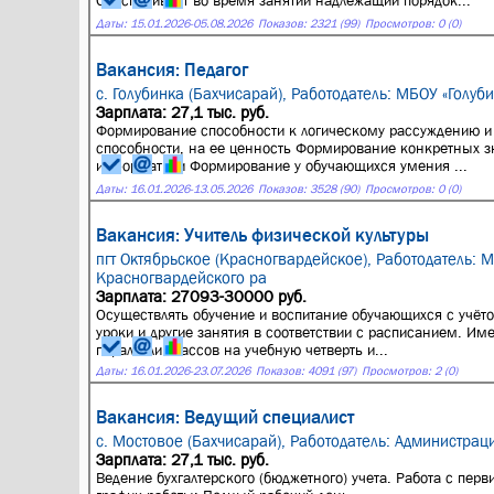
Обеспечивает во время занятий надлежащий порядок...
Даты:
15.01.2026
-
05.08.2026
Показов: 2321 (99)
Просмотров: 0 (0)
Вакансия: Педагог
с. Голубинка (Бахчисарай),
Работодатель: МБОУ «Голуби
Зарплата: 27,1 тыс. руб.
Формирование способности к логическому рассуждению и 
способности, на ее ценность Формирование конкретных з
информатики Формирование у обучающихся умения ...
Даты:
16.01.2026
-
13.05.2026
Показов: 3528 (90)
Просмотров: 0 (0)
Вакансия: Учитель физической культуры
пгт Октябрьское (Красногвардейское),
Работодатель: 
Красногвардейского ра
Зарплата: 27093-30000 руб.
Осуществлять обучение и воспитание обучающихся с учёт
уроки и другие занятия в соответствии с расписанием. Им
параллели классов на учебную четверть и...
Даты:
16.01.2026
-
23.07.2026
Показов: 4091 (97)
Просмотров: 2 (0)
Вакансия: Ведущий специалист
с. Мостовое (Бахчисарай),
Работодатель: Администра
Зарплата: 27,1 тыс. руб.
Ведение бухгалтерского (бюджетного) учета. Работа с перв