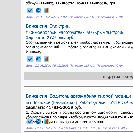
обслуживанию;, занятость: Полная занятость, гра...
Даты:
21.05.2026
-
06.08.2026
Показов: 726 (32)
Просмотров: 0 (0)
Вакансия: Электрик
г. Симферополь,
Работодатель: АО «Крымгазстрой»
Зарплата: 27,2 тыс. руб.
Обслуживание и ремонт электрооборудования. ... Установк
электроизмерений. ... Работа с электронными схемами и
Инвалид
Даты:
22.05.2024
-
05.08.2026
Показов: 115 (19)
Просмотров: 0 (0)
в других горо
Вакансия: Водитель автомобиля скорой медици
пгт Почтовое (Бахчисарай),
Работодатель: ГБУЗ РК «Кр
Зарплата: 41791-50059 руб.
1. Следить за техническим состоянием автомобиля, своев
уборку салона по мере необходимости, поддерживать в не
выезд бригады на вызов и движение машин...
Даты:
01.12.2023
-
25.07.2026
Показов: 13057 (101)
Просмотров: 49 (0)