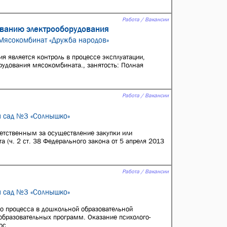
Работа / Вакансии
иванию электрооборудования
«Мясокомбинат «Дружба народов»
я является контроль в процессе эксплуатации,
рудования мясокомбината., занятость: Полная
Работа / Вакансии
й сад №3 «Солнышко»
етственным за осуществление закупки или
а (ч. 2 ст. 38 Федерального закона от 5 апреля 2013
Работа / Вакансии
й сад №3 «Солнышко»
го процесса в дошкольной образовательной
образовательных программ. Оказание психолого-
с...