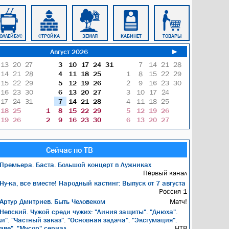
ОЛЛЕЙБУС
СТРОЙКА
ЗЕМЛЯ
КАБИНЕТ
ТОВАРЫ
ТАКСИ
Август 2026
►
13
20
27
3
10
17
24
31
7
14
21
28
14
21
28
4
11
18
25
1
8
15
22
29
15
22
29
5
12
19
26
2
9
16
23
30
16
23
30
6
13
20
27
3
10
17
24
17
24
31
7
14
21
28
4
11
18
25
18
25
1
8
15
22
29
5
12
19
26
19
26
2
9
16
23
30
6
13
20
27
Сейчас по ТВ
Премьера. Баста. Большой концерт в Лужниках
Первый канал
Ну-ка, все вместе! Народный кастинг: Выпуск от 7 августа
Россия 1
Артур Дмитриев. Быть Человеком
Матч!
Невский. Чужой среди чужих: "Линия защиты". "Днюха".
и". "Частный заказ". "Основная задача". "Эксгумация".
аве". "Мусор" сериал
НТВ