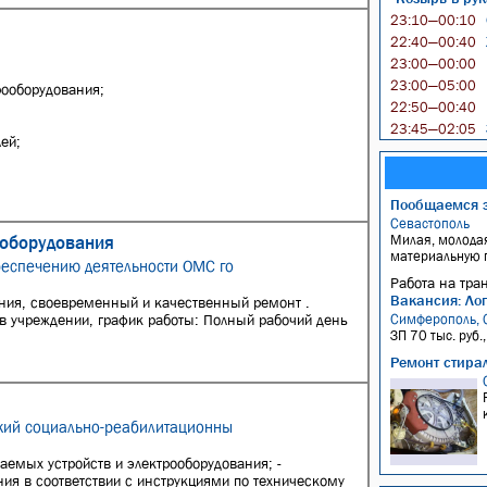
23:10—00:10
22:40—00:40
23:00—00:00
23:00—05:00
рооборудования;
22:50—00:40
23:45—02:05
ей;
Пообщаемся 
Севастополь
ооборудования
Милая, молодая
материальную п
беспечению деятельности ОМС го
Работа на тра
Вакансия: Лог
ния, своевременный и качественный ремонт .
 в учреждении, график работы: Полный рабочий день
Симферополь, 
ЗП 70 тыс. руб.
Ремонт стира
ский социально-реабилитационны
аемых устройств и электрооборудования; -
ия в соответствии с инструкциями по техническому