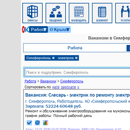
АВТО
ОФИСЫ
ОБЩЕНИЕ
КАЛЕНДАРЬ
БЛОКНОТ
УСЛУГИ
7 августа 2026 г. 23:52
Работа
О Крыме
▼
▼
Вакансии в Симферо
Работа
Симферополь
электрик
✖
✖
Работа
>
Вакансии
>
Симферополь
Сортировать по
дате
зарплате
x
Вакансия: Слесарь - электрик по ремонту элек
г. Симферополь,
Работодатель: АО «Симферопольский 
Зарплата: 52224-60648 руб.
Ремонт и обслуживание электрооборудования на мукомольн
график работы: Полный рабочий день
Даты:
13.01.2026
-
23.07.2026
Показов: 3060 (16)
Просмотров: 4 (0)