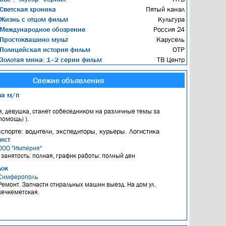
Светская хроника
Пятый канал
Жизнь с отцом фильм
Культура
Международное обозрение
Россия 24
Простоквашино мульт
Карусель
Полицейская история фильм
ОТР
Золотая мина: 1–2 серии фильм
ТВ Центр
Свежие объявления
за м/п
, девушка, станет собеседником на различные темы за
омощь) ).
нспорте: водители, экспедиторы, курьеры. Логистика
ист
ООО "Империя"
, занятость: полная, график работы: полный ден
лок
Симферополь
Ремонт. Запчасти стиральных машин выезд. На дом ул.
кечкеметская.