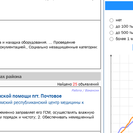
нет
до 100 т
до 500 т
более 1 
а и наладка оборудования. ... Проведение
 документацией., Социально незащищенные категории:
дах района
Найдено
25
объявлений
Работа / Вакансии
нской помощи пгт. Почтовое
ымский республиканский центр медицины к
ременно заправляет его ГСМ, осуществлять влажную
м порядок и чистоту; 2. Обеспечивать немедленный