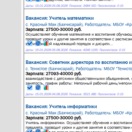
Даты:
15.01.2026
-
04.08.2026
Показов: 3484 (92)
Просмотров: 0 (0)
Вакансия: Учитель математики
с. Красный Мак (Бахчисарай),
Работодатель: МБОУ «К
Зарплата: 27500-30000 руб.
Осуществляет обучение математике и воспитание обучающ
проводит уроки и другие занятия в соответствии с распис
время занятий надлежащий порядок и дисципл...
Даты:
15.01.2026
-
05.08.2026
Показов: 4046 (105)
Просмотров: 0 (0)
Вакансия: Советник директора по воспитанию 
с. Тенистое (Бахчисарай),
Работодатель: МБОУ "Тенист
Зарплата: 27093-40000 руб.
взаимодествие с детскими общественными обьединения, о
занятость, график работы: Неполный рабочий день/неполн
Даты:
15.01.2026
-
04.08.2026
Показов: 3521 (88)
Просмотров: 0 (0)
Вакансия: Учитель информатики
с. Красный Мак (Бахчисарай),
Работодатель: МБОУ «К
Зарплата: 27500-30000 руб.
Учитель информатики. Осуществляет обучение и воспитан
предмета, проводит уроки и другие занятия в соответстви