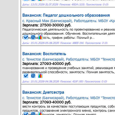
Даты:
13.01.2026
-
31.07.2026
Показов: 4924 (103)
Просмотров: 0 (0)
Вакансия: Педагог дошкольного образования
с. Красный Мак (Бахчисарай),
Работодатель: МБОУ «К
Зарплата: 27500-30000 руб.
Педагогическая деятельность по проектированию и реализ
дошкольного образования: Обучение. Воспитательная деят
Полная занятость, график работы: Полный р...
Даты:
15.01.2026
-
05.08.2026
Показов: 4866 (94)
Просмотров: 0 (0)
Вакансия: Воспитатель
с. Тенистое (Бахчисарай),
Работодатель: МБОУ "Тенист
Зарплата: 27093-40000 руб.
планирование и проведение учебных занятий, реализация м
развивательной способности, занятость: Полная занятость
Даты:
15.01.2026
-
04.08.2026
Показов: 4197 (95)
Просмотров: 0 (0)
Вакансия: Диетсестра
с. Тенистое (Бахчисарай),
Работодатель: МБОУ "Тенист
Зарплата: 27093-40000 руб.
вести контроль за качеством поступающих продуктов, соб
продуктов, составление электронного меню, контроль сан
основных продуктов, занятость: Полная занято...