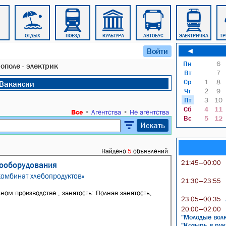
ОТДЫХ
ПОЕЗД
КУЛЬТУРА
АВТОБУС
ЭЛЕКТРИЧКА
ТР
Войти
◄
Пн
6
поле - электрик
Вт
7
Ср
1
8
Вакансии
Чт
2
9
Пт
3
10
Сб
4
11
Все
•
Агентства
•
Не агентства
Вс
5
12
Искать
Найдено
5
объявлений
21:45—00:00
трооборудования
комбинат хлебопродуктов»
21:30—23:55
ом производстве., занятость: Полная занятость,
23:05—00:35
20:00—02:00
"Молодые волк
"Козырь в рук