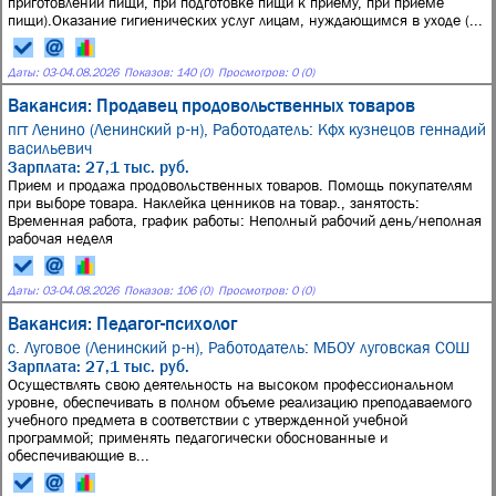
приготовлении пищи, при подготовке пищи к приему, при приеме
пищи).Оказание гигиенических услуг лицам, нуждающимся в уходе (...
Даты:
03
-
04.08.2026
Показов: 140 (0)
Просмотров: 0 (0)
Вакансия: Продавец продовольственных товаров
пгт Ленино (Ленинский р-н),
Работодатель: Кфх кузнецов геннадий
васильевич
Зарплата: 27,1 тыс. руб.
Прием и продажа продовольственных товаров. Помощь покупателям
при выборе товара. Наклейка ценников на товар., занятость:
Временная работа, график работы: Неполный рабочий день/неполная
рабочая неделя
Даты:
03
-
04.08.2026
Показов: 106 (0)
Просмотров: 0 (0)
Вакансия: Педагог-психолог
с. Луговое (Ленинский р-н),
Работодатель: МБОУ луговская СОШ
Зарплата: 27,1 тыс. руб.
Осуществлять свою деятельность на высоком профессиональном
уровне, обеспечивать в полном объеме реализацию преподаваемого
учебного предмета в соответствии с утвержденной учебной
программой; применять педагогически обоснованные и
обеспечивающие в...