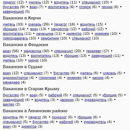
(12)
•
(12)
•
(11)
•
(10)
•
педагог
учитель
водитель
специалист
(9)
•
(7)
•
(6)
•
(6)
•
(6)
•
бухгалтер
врач
воспитатель
сторож
техник
(5)
заведующий
Вакансии в Керчи
(33)
•
(26)
•
(16)
•
(15)
•
учитель
слесарь
педагог
водитель
(14)
•
(13)
•
(12)
•
(12)
•
уборщик
врач
медсестра
рабочий
(11)
•
(11)
•
(10)
•
(10)
•
воспитатель
начальник
директор
инженер
(10)
•
(10)
•
(10)
преподаватель
ремонтник
специалист
Вакансии в Феодосии
(56)
•
(30)
•
(20)
•
(17)
•
врач
медсестра
специалист
терапевт
(13)
•
(13)
•
(13)
•
(11)
•
водитель
воспитатель
уборщик
заведующий
(10)
•
(10)
учитель
хирург
Вакансии в Судаке
(12)
•
(7)
•
(6)
•
(6)
•
(5)
•
врач
специалист
бухгалтер
учитель
слесарь
(4)
•
(4)
•
(4)
•
(4)
•
администратор
горничная
инженер
кассир
(4)
менеджер
Вакансии в Старом Крыму
(5)
•
(5)
•
(5)
•
(5)
•
(5)
•
бухгалтер
врач
рабочий
специалист
уборщик
(4)
•
(3)
•
(3)
•
(3)
•
заведующий
водитель
дворник
руководитель
(2)
вахтер
Вакансии в Ленинском районе
(9)
•
(9)
•
(6)
•
(6)
•
водитель
педагог
психолог
уборщик
(5)
•
(4)
•
(4)
•
(4)
•
специалист
бухгалтер
рабочий
руководитель
(3)
•
(3)
врач
директор