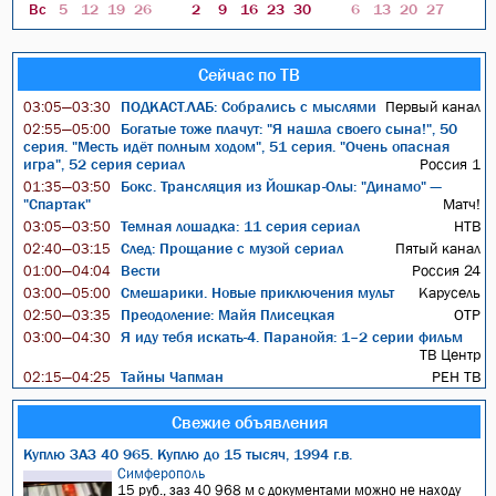
Вс
5
12
19
26
2
9
16
23
30
6
13
20
27
Сейчас по ТВ
ПОДКАСТ.ЛАБ: Собрались с мыслями
Первый канал
03:05—03:30
Богатые тоже плачут: "Я нашла своего сына!", 50
02:55—05:00
серия. "Месть идёт полным ходом", 51 серия. "Очень опасная
игра", 52 серия сериал
Россия 1
Бокс. Трансляция из Йошкар-Олы: "Динамо" —
01:35—03:50
"Спартак"
Матч!
Темная лошадка: 11 серия сериал
НТВ
03:05—03:50
След: Прощание с музой сериал
Пятый канал
02:40—03:15
Вести
Россия 24
01:00—04:04
Смешарики. Новые приключения мульт
Карусель
03:00—05:00
Преодоление: Майя Плисецкая
ОТР
02:50—03:35
Я иду тебя искать-4. Паранойя: 1–2 серии фильм
03:00—04:30
ТВ Центр
Тайны Чапман
РЕН ТВ
02:15—04:25
Свежие объявления
Куплю ЗАЗ 40 965. Куплю до 15 тысяч, 1994 г.в.
Симферополь
15 руб., заз 40 968 м с документами можно не находу