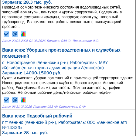
Зарплата: 28,3 тыс. руб.
Проводит осмотр технического состояния водопроводных сетей,
запорной арматуры, вантузов и других сооружений, Содержить в
исправном состоянии колодцы, запорную арматуру, напорный
трубопровод. Выполняет все работы связанные с эксплуатацией
оросите...
Даты:
20.01.2026
-
01.08.2026
Показов: 949 (0)
Просмотров: 0 (0)
Вакансия: Уборщик производственных и служебных
помещений
с. Новоотрадное (Ленинский р-н),
Работодатель: МКУ
«Хозяйственная группа администрации Ленинского
Зарплата: 14000-15000 руб.
Сухая и влажная уборка помещений и прилегающей территории здания
Новоотрадненского сельского клуба (с.Новоотрадное, Ленинский
район, Республика Крым), занятость: Полная занятость, график
работы: Неполный рабочий день/неполная рабочая неделя
Даты:
06
-
31.07.2026
Показов: 233 (0)
Просмотров: 0 (0)
Вакансия: Подсобный рабочий
пгт Ленино (Ленинский р-н),
Работодатель: ООО «Ленинское атп
№14339»
Зарплата: 28 тыс. руб.