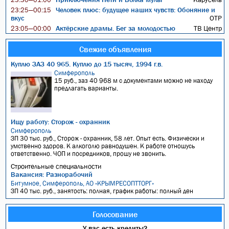
Человек плюс: будущее наших чувств: Обоняние и
23:25—00:15
вкус
ОТР
Актёрские драмы. Бег за молодостью
ТВ Центр
23:05—00:00
Свежие объявления
Куплю ЗАЗ 40 965. Куплю до 15 тысяч, 1994 г.в.
Симферополь
15 руб., заз 40 968 м с документами можно не находу
предлагать варианты.
Ищу работу: Сторож - охранник
Симферополь
ЗП 30 тыс. руб., Сторож - охранник, 58 лет. Опыт есть. Физически и
умственно здоров. К алкоголю равнодушен. К работе отношусь
ответственно. ЧОП и посредников, прошу не звонить.
Строительные специальности
Вакансия: Разнорабочий
Битумное, Симферополь, АО «КРЫМРЕСОПТТОРГ»
ЗП 40 тыс. руб., занятость: полная, график работы: полный ден
Голосование
У вас есть кредиты?