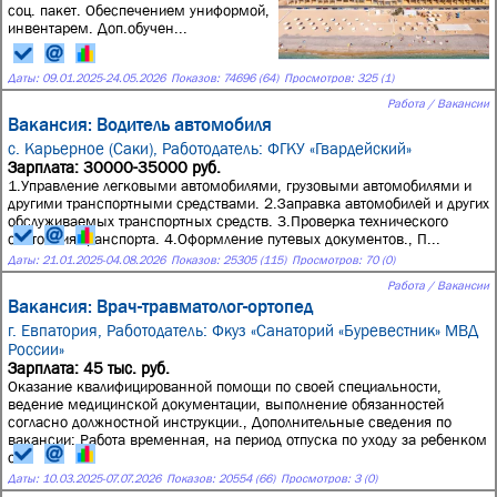
соц. пакет. Обеспечением униформой,
инвентарем. Доп.обучен...
Даты:
09.01.2025
-
24.05.2026
Показов: 74696 (64)
Просмотров: 325 (1)
Работа / Вакансии
Вакансия: Водитель автомобиля
с. Карьерное (Саки),
Работодатель: ФГКУ «Гвардейский»
Зарплата: 30000-35000 руб.
1.Управление легковыми автомобилями, грузовыми автомобилями и
другими транспортными средствами. 2.Заправка автомобилей и других
обслуживаемых транспортных средств. 3.Проверка технического
состояния транспорта. 4.Оформление путевых документов., П...
Даты:
21.01.2025
-
04.08.2026
Показов: 25305 (115)
Просмотров: 70 (0)
Работа / Вакансии
Вакансия: Врач-травматолог-ортопед
г. Евпатория,
Работодатель: Фкуз «Санаторий «Буревестник» МВД
России»
Зарплата: 45 тыс. руб.
Оказание квалифицированной помощи по своей специальности,
ведение медицинской документации, выполнение обязанностей
согласно должностной инструкции., Дополнительные сведения по
вакансии: Работа временная, на период отпуска по уходу за ребенком
о...
Даты:
10.03.2025
-
07.07.2026
Показов: 20554 (66)
Просмотров: 3 (0)