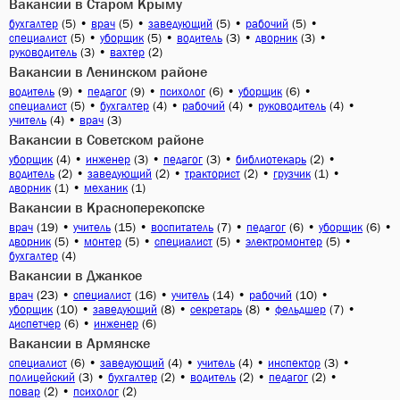
Вакансии в Старом Крыму
(5)
•
(5)
•
(5)
•
(5)
•
бухгалтер
врач
заведующий
рабочий
(5)
•
(5)
•
(3)
•
(3)
•
специалист
уборщик
водитель
дворник
(3)
•
(2)
руководитель
вахтер
Вакансии в Ленинском районе
(9)
•
(9)
•
(6)
•
(6)
•
водитель
педагог
психолог
уборщик
(5)
•
(4)
•
(4)
•
(4)
•
специалист
бухгалтер
рабочий
руководитель
(4)
•
(3)
учитель
врач
Вакансии в Советском районе
(4)
•
(3)
•
(3)
•
(2)
•
уборщик
инженер
педагог
библиотекарь
(2)
•
(2)
•
(2)
•
(1)
•
водитель
заведующий
тракторист
грузчик
(1)
•
(1)
дворник
механик
Вакансии в Красноперекопске
(19)
•
(15)
•
(7)
•
(6)
•
(6)
•
врач
учитель
воспитатель
педагог
уборщик
(5)
•
(5)
•
(5)
•
(5)
•
дворник
монтер
специалист
электромонтер
(4)
бухгалтер
Вакансии в Джанкое
(23)
•
(16)
•
(14)
•
(10)
•
врач
специалист
учитель
рабочий
(10)
•
(8)
•
(8)
•
(7)
•
уборщик
заведующий
секретарь
фельдшер
(6)
•
(6)
диспетчер
инженер
Вакансии в Армянске
(6)
•
(4)
•
(4)
•
(3)
•
специалист
заведующий
учитель
инспектор
(3)
•
(2)
•
(2)
•
(2)
•
полицейский
бухгалтер
водитель
педагог
(2)
•
(2)
повар
психолог