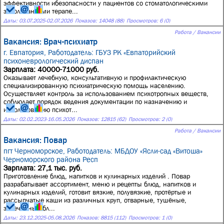
эффективности ибезопасности у пациентов со стоматологическими
заболеваниями терапе...
Даты:
03.07.2025
-
02.07.2026
Показов: 14048 (88)
Просмотров: 6 (0)
Работа / Вакансии
Вакансия: Врач-психиатр
г. Евпатория,
Работодатель: ГБУЗ РК «Евпаторийский
психоневрологический диспан
Зарплата: 40000-71000 руб.
Оказывает лечебную, консультативную и профилактическую
специализированную психиатрическую помощь населению.
Осуществляет контроль за использованием психотропных веществ,
соблюдает порядок ведения документации по назначению и
использованию психот...
Даты:
02.02.2023
-
16.05.2026
Показов: 12815 (62)
Просмотров: 2 (0)
Работа / Вакансии
Вакансия: Повар
пгт Черноморское,
Работодатель: МБДОУ «Ясли-сад «Витоша»
Черноморского района Респ
Зарплата: 27,1 тыс. руб.
Приготовление блюд, напитков и кулинарных изделий . Повар
разрабатывает ассортимент, меню и рецепты блюд, напитков и
кулинарных изделий, готовит вязкие, полувязкие, протёртые и
рассыпчатые каши из различных круп, отварные, тушёные,
запечённые бл...
Даты:
23.12.2025
-
05.08.2026
Показов: 8815 (112)
Просмотров: 1 (0)