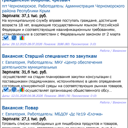
пгт Черноморское,
Работодатель: Администрация Черноморского
района Республики Крым
Зарплата: 37,1 тыс. руб.
На муниципальную службу вправе поступать граждане, достигшие
возраста 18 лет, владеющие государственным языком Российской
Федерации и соответствующие квалификационным требованиям,
установленным в соответствии с Федеральным законом от 2 марта
200...
Даты:
29.12.2025
-
28.07.2026
Показов: 3186 (80)
Просмотров: 3 (0)
Работа / Вакансии
Вакансия: Старший специалист по закупкам
г. Евпатория,
Работодатель: МКУ «Центр обеспечения
деятельности муниципальных
Зарплата: 31,6 тыс. руб.
-осуществляет на стадии планирования закупки консультации с
поставщиками (подрядчиками, исполнителями) в целях определения
состояния конкурентной среды на соответствующих рынках товаров,
работ, услуг; -осуществляет организацию общественного обсу...
Даты:
12.01.2026
-
04.08.2026
Показов: 3846 (74)
Просмотров: 0 (0)
Работа / Вакансии
Вакансия: Повар
г. Евпатория,
Работодатель: МБДОУ «Дс №19 «Елочка»
Зарплата: 27,1 тыс. руб.
Готовить списки необходимых для пищеблока продуктов и товаров,