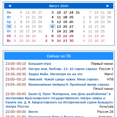
◄
Август 2026
►
Пн
6
13
20
27
3
10
17
24
31
7
14
21
28
Вт
7
14
21
28
4
11
18
25
1
8
15
22
29
Ср
1
8
15
22
29
5
12
19
26
2
9
16
23
30
Чт
2
9
16
23
30
6
13
20
27
3
10
17
24
Пт
3
10
17
24
31
7
14
21
28
4
11
18
25
Сб
4
11
18
25
1
8
15
22
29
5
12
19
26
Вс
5
12
19
26
2
9
16
23
30
6
13
20
27
Сейчас по ТВ
Большая игра
Первый канал
23:00—00:10
Сестра моя, Любовь: 13–16 серии сериал
Россия 1
21:30—01:05
Харри Кейн. Несмотря ни на что
Матч!
23:30—00:30
Невский. Чужой среди чужих: Нина сериал
НТВ
23:00—00:15
Великолепная пятёрка-5: Приятный вечер сериал
23:05—00:00
Пятый канал
Балет Ц. Пуни "Катарина, или Дочь разбойника" в
22:00—00:40
постановке Красноярского государственного театра оперы и
балета им. Д. А. Хворостовского на Исторической сцене Большого
театра России
Культура
Вести
Россия 24
22:00—00:00
Приключения Пети и Волка мульт
Карусель
23:30—01:00