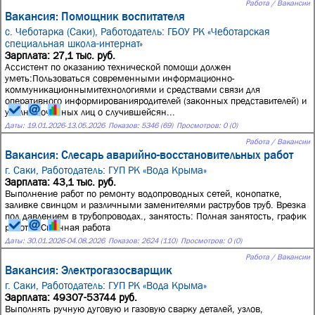
Работа / Вакансии
Вакансия: Помощник воспитателя
с. Чеботарка (Саки),
Работодатель: ГБОУ РК «Чеботарская
специальная школа-интернат»
Зарплата: 27,1 тыс. руб.
Ассистент по оказанию технической помощи должен
уметь:Пользоваться современными информационно-
коммуникационнымитехнологиями и средствами связи для
оперативного информированияродителей (законных представителей) и
уполномоченных лиц о случившейсян...
Даты:
19.01.2026
-
13.05.2026
Показов: 5346 (69)
Просмотров: 0 (0)
Работа / Вакансии
Вакансия: Слесарь аварийно-восстановительных работ
г. Саки,
Работодатель: ГУП РК «Вода Крыма»
Зарплата: 43,1 тыс. руб.
Выполнение работ по ремонту водопроводных сетей, конопатке,
заливке свинцом и различными заменителями раструбов труб. Врезка
под давлением в трубопроводах., занятость: Полная занятость, график
работы: Сменная работа
Даты:
30.01.2026
-
04.08.2026
Показов: 2624 (110)
Просмотров: 0 (0)
Работа / Вакансии
Вакансия: Электрогазосварщик
г. Саки,
Работодатель: ГУП РК «Вода Крыма»
Зарплата: 49307-53744 руб.
Выполнять ручную дуговую и газовую сварку деталей, узлов,