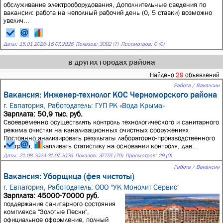
обслуживание электрооборудования, Дополнительные сведения по
вакансии: работа на неполный рабочий день (0, 5 ставки) возможно
увелич...
Даты:
15.01.2026
-
16.07.2026
Показов: 3092 (7)
Просмотров: 0 (0)
в других городах района
Найдено
29
объявлений
Работа / Вакансии
Вакансия: Инженер-технолог КОС Черноморского района
г. Евпатория,
Работодатель: ГУП РК «Вода Крыма»
Зарплата: 50,9 тыс. руб.
Своевременно осуществлять контроль технологического и санитарного
режима очистки на канализационных очистных сооружениях
Постоянно анализировать результаты лабораторно-производственного
контроля, накапливать статистику на основании контроля, дав...
Даты:
21.08.2024
-
31.07.2026
Показов: 37751 (70)
Просмотров: 29 (0)
Работа / Вакансии
Вакансия: Уборщица (фея чистоты)
г. Евпатория,
Работодатель: ООО "УК Монолит Сервис"
Зарплата: 45000-70000 руб.
поддержание санитарного состояния
комплекса "Золотые Пески",
официальное оформление, полный