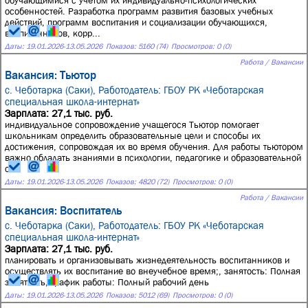
обучающимися с учётом их индивидуально-психологических
особенностей. Разработка программ развития базовых учебных
действий, программ воспитания и социализации обучающихся,
воспитанников, корр...
Даты:
19.01.2026
-
13.05.2026
Показов: 5160 (74)
Просмотров: 0 (0)
Работа / Вакансии
Вакансия: Тьютор
с. Чеботарка (Саки),
Работодатель: ГБОУ РК «Чеботарская
специальная школа-интернат»
Зарплата: 27,1 тыс. руб.
индивидуальное сопровождение учащегося Тьютор помогает
школьникам определить образовательные цели и способы их
достижения, сопровождая их во время обучения. Для работы тьютором
важно обладать знаниями в психологии, педагогике и образовательной
с...
Даты:
19.01.2026
-
13.05.2026
Показов: 4820 (72)
Просмотров: 0 (0)
Работа / Вакансии
Вакансия: Воспитатель
с. Чеботарка (Саки),
Работодатель: ГБОУ РК «Чеботарская
специальная школа-интернат»
Зарплата: 27,1 тыс. руб.
планировать и организовывать жизнедеятельность воспитанников и
осуществлять их воспитание во внеучебное время;, занятость: Полная
занятость, график работы: Полный рабочий день
Даты:
19.01.2026
-
13.05.2026
Показов: 5012 (69)
Просмотров: 0 (0)