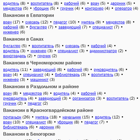
(8)
•
(8)
•
(6)
•
(5)
•
(5)
•
водитель
воспитатель
рабочий
врач
дворник
(5)
•
(5)
•
(4)
•
(4)
•
(4)
медсестра
уборщик
грузчик
контролер
оператор
Вакансии в Евпатории
(17)
•
(12)
•
(10)
•
(9)
•
(8)
•
врач
слесарь
педагог
учитель
медсестра
(8)
•
(7)
•
(7)
•
(7)
•
рабочий
бухгалтер
заведующий
специалист
(6)
инженер
Вакансии в Саках
(5)
•
(5)
•
(5)
•
(4)
•
бухгалтер
воспитатель
слесарь
рабочий
(3)
•
(3)
•
(3)
•
(2)
•
водитель
инженер
специалист
администратор
(2)
•
(2)
виноградарь
грузчик
Вакансии в Черноморском районе
(11)
•
(8)
•
(6)
•
(6)
•
водитель
заведующий
рабочий
руководитель
(4)
•
(4)
•
(3)
•
(3)
•
врач
специалист
библиотекарь
воспитатель
(3)
•
(3)
инженер
машинист
Вакансии в Раздольном и районе
(8)
•
(6)
•
(4)
•
(4)
•
врач
медсестра
водитель
рабочий
(4)
•
(3)
•
(3)
•
(2)
•
руководитель
заведующий
организатор
воспитатель
(2)
•
(2)
грузчик
педагог
Вакансии в Красногвардейском районе
(26)
•
(18)
•
(15)
•
(12)
•
почтальон
учитель
начальник
водитель
(10)
•
(8)
•
(8)
•
(7)
•
врач
специалист
уборщик
педагог
(6)
•
(6)
библиотекарь
дворник
Вакансии в Белогорске