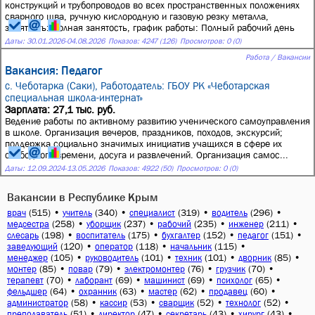
конструкций и трубопроводов во всех пространственных положениях
сварного шва, ручную кислородную и газовую резку металла,
занятость: Полная занятость, график работы: Полный рабочий день
Даты:
30.01.2026
-
04.08.2026
Показов: 4247 (126)
Просмотров: 0 (0)
Работа / Вакансии
Вакансия: Педагог
с. Чеботарка (Саки),
Работодатель: ГБОУ РК «Чеботарская
специальная школа-интернат»
Зарплата: 27,1 тыс. руб.
Ведение работы по активному развитию ученического самоуправления
в школе. Организация вечеров, праздников, походов, экскурсий;
поддержка социально значимых инициатив учащихся в сфере их
свободного времени, досуга и развлечений. Организация самос...
Даты:
12.09.2024
-
13.05.2026
Показов: 4922 (50)
Просмотров: 0 (0)
Вакансии в Республике Крым
(515)
•
(340)
•
(319)
•
(296)
•
врач
учитель
специалист
водитель
(258)
•
(237)
•
(235)
•
(211)
•
медсестра
уборщик
рабочий
инженер
(198)
•
(175)
•
(152)
•
(151)
•
слесарь
воспитатель
бухгалтер
педагог
(120)
•
(118)
•
(115)
•
заведующий
оператор
начальник
(105)
•
(101)
•
(101)
•
(85)
•
менеджер
руководитель
техник
дворник
(85)
•
(79)
•
(76)
•
(70)
•
монтер
повар
электромонтер
грузчик
(70)
•
(69)
•
(69)
•
(65)
•
терапевт
лаборант
машинист
психолог
(64)
•
(63)
•
(62)
•
(60)
•
фельдшер
охранник
мастер
продавец
(58)
•
(53)
•
(52)
•
(52)
•
администратор
кассир
сварщик
технолог
(51)
•
(47)
•
(43)
•
(43)
•
преподаватель
директор
секретарь
хирург