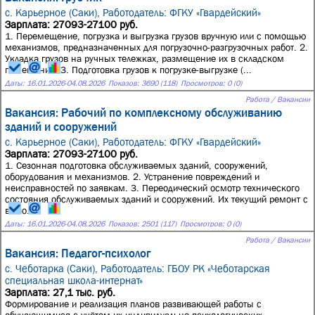
с. Карьерное (Саки),
Работодатель: ФГКУ «Гвардейский»
Зарплата: 27093-27100 руб.
1. Перемещение, погрузка и выгрузка грузов вручную или с помощью
механизмов, предназначенных для погрузочно-разгрузочных работ. 2.
Укладка грузов на ручных тележках, размещение их в складском
помещении. 3. Подготовка грузов к погрузке-выгрузке (...
Даты:
16.01.2026
-
04.08.2026
Показов: 3690 (118)
Просмотров: 0 (0)
Работа / Вакансии
Вакансия: Рабочий по комплексному обслуживанию
зданий и сооружений
с. Карьерное (Саки),
Работодатель: ФГКУ «Гвардейский»
Зарплата: 27093-27100 руб.
1. Сезонная подготовка обслуживаемых зданий, сооружений,
оборудования и механизмов. 2. Устранение повреждений и
неисправностей по заявкам. 3. Переодический осмотр технического
состояния обслуживаемых зданий и сооружений. Их текущий ремонт с
выпо...
Даты:
16.01.2026
-
04.08.2026
Показов: 2501 (117)
Просмотров: 0 (0)
Работа / Вакансии
Вакансия: Педагог-психолог
с. Чеботарка (Саки),
Работодатель: ГБОУ РК «Чеботарская
специальная школа-интернат»
Зарплата: 27,1 тыс. руб.
Формирование и реализация планов развивающей работы с