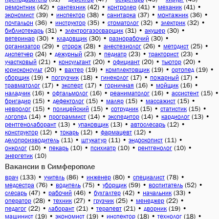
(42)
•
(42)
•
(41)
•
(41)
•
ремонтник
сантехник
контролер
механик
(39)
•
(38)
•
(37)
•
(36)
•
экономист
инспектор
санитарка
монтажник
(36)
•
(35)
•
(32)
•
(32)
•
почтальон
инструктор
стоматолог
электрик
(31)
•
(31)
•
(30)
•
библиотекарь
электрогазосварщик
акушер
(30)
•
(30)
•
(30)
•
ветеринар
кладовщик
разнорабочий
(29)
•
(28)
•
(26)
•
(25)
•
организатор
сторож
анестезиолог
методист
(24)
•
(23)
•
(23)
•
(23)
•
диспетчер
дежурный
педиатр
тракторист
(21)
•
(20)
•
(20)
•
(20)
•
участковый
консультант
официант
тьютор
(20)
•
(19)
•
(19)
•
(19)
•
юрисконсульт
вахтер
комплектовщик
ортопед
(19)
•
(18)
•
(17)
•
(17)
•
сборщик
погрузчик
гинеколог
пожарный
(17)
•
(17)
•
(16)
•
(16)
•
травматолог
эксперт
горничная
мойщик
(16)
•
(16)
•
(16)
•
(15)
•
наладчик
офтальмолог
реаниматолог
ассистент
(15)
•
(15)
•
(15)
•
(15)
•
бригадир
дефектолог
маляр
массажист
(15)
•
(15)
•
(15)
•
(15)
•
невролог
полицейский
сотрудник
статистик
(14)
•
(14)
•
(14)
•
(13)
•
логопед
программист
экспедитор
кардиолог
(13)
•
(13)
•
(12)
•
рентгенолаборант
упаковщик
автослесарь
(12)
•
(12)
•
(12)
•
конструктор
токарь
фармацевт
(11)
•
(11)
•
(11)
•
делопроизводитель
штукатур
эндоскопист
(10)
•
(10)
•
(10)
•
(10)
•
онколог
пекарь
психиатр
рентгенолог
(10)
энергетик
Вакансии в Симферополе
(133)
•
(86)
•
(80)
•
(78)
•
врач
учитель
инженер
специалист
(76)
•
(75)
•
(59)
•
(52)
•
медсестра
водитель
уборщик
воспитатель
(47)
•
(46)
•
(42)
•
(33)
•
слесарь
рабочий
бухгалтер
начальник
(28)
•
(27)
•
(25)
•
(22)
•
оператор
техник
грузчик
менеджер
(22)
•
(21)
•
(21)
•
(19)
•
педагог
лаборант
терапевт
дворник
(19)
•
(19)
•
(18)
•
(18)
•
машинист
экономист
инспектор
технолог