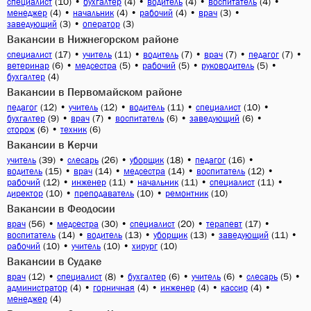
(10)
•
(4)
•
(4)
•
(4)
•
специалист
бухгалтер
водитель
воспитатель
(4)
•
(4)
•
(4)
•
(3)
•
менеджер
начальник
рабочий
врач
(3)
•
(3)
заведующий
оператор
Вакансии в Нижнегорском районе
(17)
•
(11)
•
(7)
•
(7)
•
(7)
•
специалист
учитель
водитель
врач
педагог
(6)
•
(5)
•
(5)
•
(5)
•
ветеринар
медсестра
рабочий
руководитель
(4)
бухгалтер
Вакансии в Первомайском районе
(12)
•
(12)
•
(11)
•
(10)
•
педагог
учитель
водитель
специалист
(9)
•
(7)
•
(6)
•
(6)
•
бухгалтер
врач
воспитатель
заведующий
(6)
•
(6)
сторож
техник
Вакансии в Керчи
(39)
•
(26)
•
(18)
•
(16)
•
учитель
слесарь
уборщик
педагог
(15)
•
(14)
•
(14)
•
(12)
•
водитель
врач
медсестра
воспитатель
(12)
•
(11)
•
(11)
•
(11)
•
рабочий
инженер
начальник
специалист
(10)
•
(10)
•
(10)
директор
преподаватель
ремонтник
Вакансии в Феодосии
(56)
•
(30)
•
(20)
•
(17)
•
врач
медсестра
специалист
терапевт
(14)
•
(13)
•
(13)
•
(11)
•
воспитатель
водитель
уборщик
заведующий
(10)
•
(10)
•
(10)
рабочий
учитель
хирург
Вакансии в Судаке
(12)
•
(8)
•
(6)
•
(6)
•
(5)
•
врач
специалист
бухгалтер
учитель
слесарь
(4)
•
(4)
•
(4)
•
(4)
•
администратор
горничная
инженер
кассир
(4)
менеджер