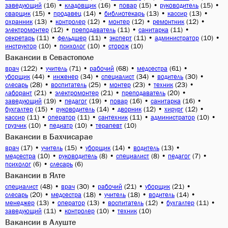
(16)
•
(16)
•
(15)
•
(15)
•
заведующий
кладовщик
повар
руководитель
(15)
•
(14)
•
(13)
•
(13)
•
сварщик
продавец
библиотекарь
кассир
(13)
•
(12)
•
(12)
•
(12)
•
охранник
контролер
монтер
ремонтник
(12)
•
(11)
•
(11)
•
электромонтер
преподаватель
санитарка
(11)
•
(11)
•
(11)
•
(10)
•
секретарь
фельдшер
эксперт
администратор
(10)
•
(10)
•
(10)
инструктор
психолог
сторож
Вакансии в Севастополе
(122)
•
(71)
•
(68)
•
(61)
•
врач
учитель
рабочий
медсестра
(44)
•
(34)
•
(34)
•
(30)
•
уборщик
инженер
специалист
водитель
(28)
•
(25)
•
(23)
•
(23)
•
слесарь
воспитатель
монтер
техник
(21)
•
(21)
•
(20)
•
лаборант
электромонтер
преподаватель
(19)
•
(19)
•
(16)
•
(16)
•
заведующий
педагог
повар
санитарка
(15)
•
(14)
•
(12)
•
(12)
•
бухгалтер
руководитель
дворник
хирург
(11)
•
(11)
•
(11)
•
(10)
•
кассир
оператор
сантехник
администратор
(10)
•
(10)
•
(10)
грузчик
педиатр
терапевт
Вакансии в Бахчисарае
(17)
•
(15)
•
(14)
•
(13)
•
врач
учитель
уборщик
водитель
(10)
•
(8)
•
(8)
•
(7)
•
медсестра
руководитель
специалист
педагог
(6)
•
(6)
психолог
слесарь
Вакансии в Ялте
(48)
•
(30)
•
(21)
•
(21)
•
специалист
врач
рабочий
уборщик
(20)
•
(18)
•
(18)
•
(14)
•
слесарь
медсестра
учитель
водитель
(13)
•
(13)
•
(12)
•
(11)
•
менеджер
оператор
воспитатель
бухгалтер
(11)
•
(10)
•
(10)
заведующий
контролер
техник
Вакансии в Алуште