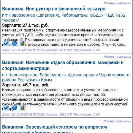
Работа / Вакансии
Вакансия: Инструктор по физической культуре
пгт Новоозерное (Евпатория),
Работодатель: МБДОУ "НДС №32
"Якорек"
Зарплата: 27,1 тыс. руб.
Реализация программы спортивно-оздоровительных мероприятий с
учетом ФОП ДОО, чоблюдение санитарных правил и гигиенических
требований. Планирование и проведение занятий по физической
культуре. Подготовка спортивного инвентаря к работе. Физическое...
Даты:
29.12.2025
-
10.07.2026
Показов: 5237 (60)
Просмотров: 2 (0)
Работа / Вакансии
Вакансия: Начальник отдела образования, молодежи и
спорта администраци
пгт Черноморское,
Работодатель: Администрация Черноморского
района Республики Крым
Зарплата: 46,7 тыс. руб.
Квалификационные требования к знаниям и умениям, которые
необходимы для исполнения должностных обязанностей,
устанавливаются в зависимости от области и вида профессиональной
служебной деятельности муниципального служащего его должностной
инструк...
Даты:
29.12.2025
-
28.07.2026
Показов: 3514 (78)
Просмотров: 0 (0)
Работа / Вакансии
Вакансия: Заведующий сектором по вопросам
гражданской обороны, чрезвыч