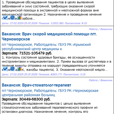
1. Проведение обследования пациентов в целях выявления
заболеваний и (или) состояний, требующих оказания скорой
медицинской помощи в экстренной и неотложной формах вне
медицинской организации 2. Назначение и проведение лечения
пациентам с заболе...
Даты:
27.02.2025
-
25.07.2026
Показов: 11552 (80)
Просмотров: 8 (0)
Работа / Вакансии
Вакансия: Врач скорой медицинской помощи пгт.
Черноморское
пгт Черноморское,
Работодатель: ГБУЗ РК «Крымский
республиканский центр медицины к
Зарплата: 71521-105479 руб.
1. Контроль состояния здоровья бригады, ее оснащенности
инструментами и медикаментами. 2. Прием вызова от диспетчера и в
течение минуты отправка на маршрут (предварительно уточняется
возраст, адрес, жалобы пациента). 3. Оказание неотложной медпо...
Даты:
27.02.2025
-
25.07.2026
Показов: 8263 (77)
Просмотров: 3 (0)
Работа / Вакансии
Вакансия: Врач-стоматолог-терапевт
пгт Черноморское,
Работодатель: ГБУЗ РК «Черноморская
центральная районная больниц
Зарплата: 30449-68300 руб.
Проведение обследования пациентов с целью выявления
стоматологических заболеваний терапевтического профиля ип
остановки диагноза. Назначение лечения, контроль его