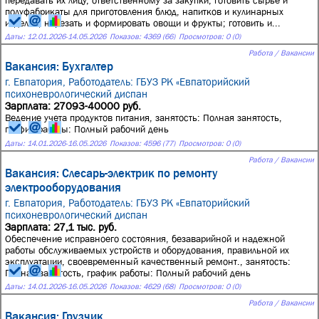
передавать их лицу, ответственному за закупки; готовить сырьё и
полуфабрикаты для приготовления блюд, напитков и кулинарных
изделий; нарезать и формировать овощи и фрукты; готовить и...
Даты:
12.01.2026
-
14.05.2026
Показов: 4369 (66)
Просмотров: 0 (0)
Работа / Вакансии
Вакансия: Бухгалтер
г. Евпатория,
Работодатель: ГБУЗ РК «Евпаторийский
психоневрологический диспан
Зарплата: 27093-40000 руб.
Ведение учета продуктов питания, занятость: Полная занятость,
график работы: Полный рабочий день
Даты:
14.01.2026
-
16.05.2026
Показов: 4596 (77)
Просмотров: 0 (0)
Работа / Вакансии
Вакансия: Слесарь-электрик по ремонту
электрооборудования
г. Евпатория,
Работодатель: ГБУЗ РК «Евпаторийский
психоневрологический диспан
Зарплата: 27,1 тыс. руб.
Обеспечение исправноего состояния, безаварийной и надежной
работы обслуживаемых устройств и оборудования, правильной их
эксплуатации, своевременный качественный ремонт., занятость:
Полная занятость, график работы: Полный рабочий день
Даты:
14.01.2026
-
16.05.2026
Показов: 4629 (68)
Просмотров: 0 (0)
Работа / Вакансии
Вакансия: Грузчик