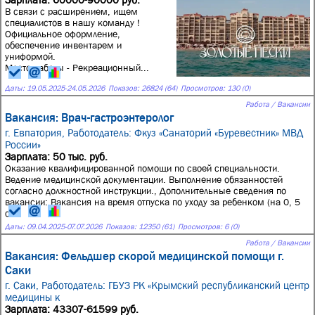
В связи с расширением, ищем
специалистов в нашу команду !
Официальное оформление,
обеспечение инвентарем и
униформой.
Место работы - Рекреационный...
Даты:
19.05.2025
-
24.05.2026
Показов: 26824 (64)
Просмотров: 130 (0)
Работа / Вакансии
Вакансия: Врач-гастроэнтеролог
г. Евпатория,
Работодатель: Фкуз «Санаторий «Буревестник» МВД
России»
Зарплата: 50 тыс. руб.
Оказание квалифицированной помощи по своей специальности.
Ведение медицинской документации. Выполнение обязанностей
согласно должностной инструкции., Дополнительные сведения по
вакансии: Вакансия на время отпуска по уходу за ребенком (на 0, 5
ст...
Даты:
09.04.2025
-
07.07.2026
Показов: 12350 (61)
Просмотров: 6 (0)
Работа / Вакансии
Вакансия: Фельдшер скорой медицинской помощи г.
Саки
г. Саки,
Работодатель: ГБУЗ РК «Крымский республиканский центр
медицины к
Зарплата: 43307-61599 руб.