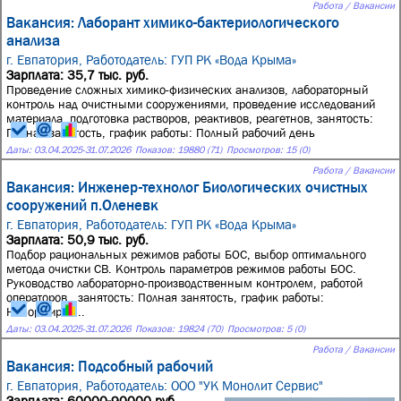
Работа / Вакансии
Вакансия: Лаборант химико-бактериологического
анализа
г. Евпатория,
Работодатель: ГУП РК «Вода Крыма»
Зарплата: 35,7 тыс. руб.
Проведение сложных химико-физических анализов, лабораторный
контроль над очистными сооружениями, проведение исследований
материала, подготовка растворов, реактивов, реагетнов, занятость:
Полная занятость, график работы: Полный рабочий день
Даты:
03.04.2025
-
31.07.2026
Показов: 19880 (71)
Просмотров: 15 (0)
Работа / Вакансии
Вакансия: Инженер-технолог Биологических очистных
сооружений п.Оленевк
г. Евпатория,
Работодатель: ГУП РК «Вода Крыма»
Зарплата: 50,9 тыс. руб.
Подбор рациональных режимов работы БОС, выбор оптимального
метода очистки СВ. Контроль параметров режимов работы БОС.
Руководство лабораторно-производственным контролем, работой
операторов., занятость: Полная занятость, график работы:
Ненормиров...
Даты:
03.04.2025
-
31.07.2026
Показов: 19824 (70)
Просмотров: 5 (0)
Работа / Вакансии
Вакансия: Подсобный рабочий
г. Евпатория,
Работодатель: ООО "УК Монолит Сервис"
Зарплата: 60000-90000 руб.