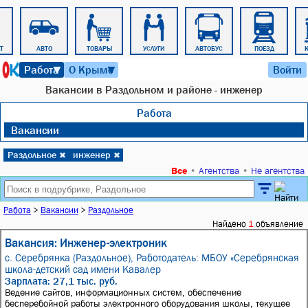
Т
АВТО
ТОВАРЫ
УСЛУГИ
АВТОБУС
ПОЕЗД
К
6 августа 2026 г. 23:47
Работа
О Крыме
Войти
▼
▼
Вакансии в Раздольном и районе - инженер
Работа
Вакансии
Раздольное
инженер
✖
✖
Все
•
Агентства
•
Не агентства
Работа
>
Вакансии
>
Раздольное
Найдено
1
объявление
Вакансия: Инженер-электроник
с. Серебрянка (Раздольное),
Работодатель: МБОУ «Серебрянская
школа-детский сад имени Кавалер
Зарплата: 27,1 тыс. руб.
Ведение сайтов, информационных систем, обеспечение
бесперебойной работы электронного оборудования школы, текущее