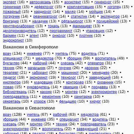
(16)
•
(15)
•
(15)
•
(15)
•
эксперт
автослесарь
ассистент
гинеколог
(15)
•
(15)
•
(15)
•
(15)
•
горничная
дефектолог
комплектовщик
логопед
(15)
•
(14)
•
(14)
•
(14)
•
пожарный
кардиолог
маляр
мойщик
(14)
•
(14)
•
(14)
•
(14)
•
погрузчик
реаниматолог
статистик
экспедитор
(13)
•
(13)
•
(13)
•
(13)
•
бригадир
наладчик
офтальмолог
полицейский
(13)
•
(13)
•
(13)
•
рентгенолаборант
токарь
фармацевт
(12)
•
(12)
•
(12)
•
делопроизводитель
программист
упаковщик
(11)
•
(10)
•
(10)
•
(10)
•
бармен
агент
онколог
плотник
(10)
эндоскопист
Вакансии в Симферополе
(134)
•
(77)
•
(75)
•
(71)
•
врач
инженер
учитель
водитель
(71)
•
(70)
•
(59)
•
(49)
•
специалист
медсестра
уборщик
воспитатель
(44)
•
(44)
•
(42)
•
(31)
•
бухгалтер
рабочий
слесарь
оператор
(29)
•
(27)
•
(26)
•
(22)
•
техник
начальник
грузчик
дворник
(21)
•
(20)
•
(20)
•
(20)
•
терапевт
лаборант
машинист
менеджер
(19)
•
(19)
•
(17)
•
(16)
•
педагог
экономист
технолог
заведующий
(16)
•
(15)
•
(15)
•
(15)
•
инспектор
кладовщик
контролер
охранник
(15)
•
(14)
•
(14)
•
(13)
•
повар
руководитель
сварщик
продавец
(12)
•
(12)
•
(12)
•
(12)
•
библиотекарь
кассир
монтер
электромонтер
(11)
•
(10)
•
(10)
•
преподаватель
ремонтник
санитарка
(10)
•
(10)
•
(10)
•
(10)
секретарь
сторож
фельдшер
хирург
Вакансии в Севастополе
(128)
•
(67)
•
(63)
•
(61)
•
врач
учитель
рабочий
медсестра
(44)
•
(35)
•
(34)
•
(31)
•
уборщик
инженер
специалист
водитель
(29)
•
(25)
•
(24)
•
(23)
•
слесарь
монтер
техник
преподаватель
(23)
•
(22)
•
(21)
•
электромонтер
воспитатель
заведующий
(18)
•
(18)
•
(16)
•
(16)
•
лаборант
педагог
бухгалтер
руководитель