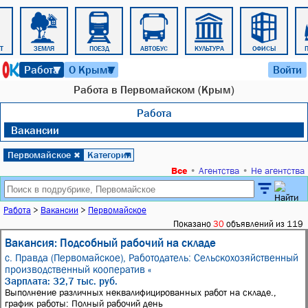
Т
ЗЕМЛЯ
ПОЕЗД
АВТОБУС
КУЛЬТУРА
ОФИСЫ
10 августа 2026 г. 22:05
Работа
О Крыме
Войти
▼
▼
Работа в Первомайском (Крым)
Работа
Вакансии
Первомайское
Категория
✖
▼
Все
•
Агентства
•
Не агентства
Работа
>
Вакансии
>
Первомайское
Показано
30
объявлений из 119
Вакансия: Подсобный рабочий на складе
с. Правда (Первомайское),
Работодатель: Сельскохозяйственный
производственный кооператив «
Зарплата: 32,7 тыс. руб.
Выполнение различных неквалифицированных работ на складе.,
график работы: Полный рабочий день