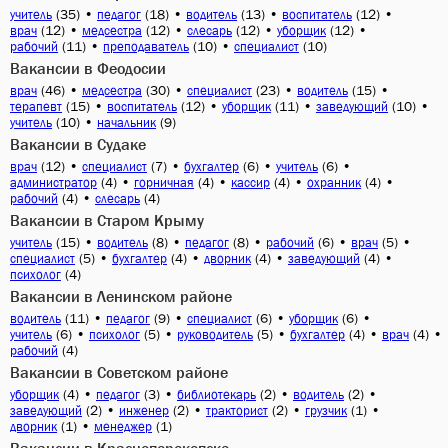
(35)
•
(18)
•
(13)
•
(12)
•
учитель
педагог
водитель
воспитатель
(12)
•
(12)
•
(12)
•
(12)
•
врач
медсестра
слесарь
уборщик
(11)
•
(10)
•
(10)
рабочий
преподаватель
специалист
Вакансии в Феодосии
(46)
•
(30)
•
(23)
•
(15)
•
врач
медсестра
специалист
водитель
(15)
•
(12)
•
(11)
•
(10)
•
терапевт
воспитатель
уборщик
заведующий
(10)
•
(9)
учитель
начальник
Вакансии в Судаке
(12)
•
(7)
•
(6)
•
(6)
•
врач
специалист
бухгалтер
учитель
(4)
•
(4)
•
(4)
•
(4)
•
администратор
горничная
кассир
охранник
(4)
•
(4)
рабочий
слесарь
Вакансии в Старом Крыму
(15)
•
(8)
•
(8)
•
(6)
•
(5)
•
учитель
водитель
педагог
рабочий
врач
(5)
•
(4)
•
(4)
•
(4)
•
специалист
бухгалтер
дворник
заведующий
(4)
психолог
Вакансии в Ленинском районе
(11)
•
(9)
•
(6)
•
(6)
•
водитель
педагог
специалист
уборщик
(6)
•
(5)
•
(5)
•
(4)
•
(4)
•
учитель
психолог
руководитель
бухгалтер
врач
(4)
рабочий
Вакансии в Советском районе
(4)
•
(3)
•
(2)
•
(2)
•
уборщик
педагог
библиотекарь
водитель
(2)
•
(2)
•
(2)
•
(1)
•
заведующий
инженер
тракторист
грузчик
(1)
•
(1)
дворник
менеджер