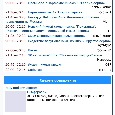
Премьера. "Пармские фиалки": 9 серия сериал
22:00—23:00
Первый канал
Перекати-поле: 1–3 серии сериал
Россия 1
21:30—00:45
Бильярд. BetBoom Лига Чемпионов. Прямая
21:45—23:20
трансляция из Москвы
Матч!
Невский. Чужой среди чужих: "Приманка",
20:00—22:10
"Развод", "Лицом к лицу", "Летальный исход" сериал
НТВ
След: Опасные ископаемые сериал
Пятый канал
21:25—22:20
Следствие ведут ЗнаТоКи: Из жизни фруктов сериал
20:30—23:00
Культура
Вести
Россия 24
22:00—00:30
10 лет волшебства. "Сказочный патруль" мульт
21:15—22:15
Карусель
Уходя — уходи фильм
ОТР
20:45—22:10
События
ТВ Центр
22:00—22:35
Свежие объявления
Ищу работу: Стораж
Симферополь
ЗП 3000 руб./смена, Сторожем автокаперативе или
автостоянке подработка 54 года.