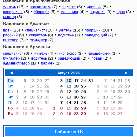
Вакансии в Красноперекопске
(15)
•
(7)
•
(6)
•
(5)
•
учитель
воспитатель
педагог
дворник
(5)
•
(5)
•
(4)
•
(3)
•
(3)
•
специалист
уборщик
машинист
водитель
врач
(3)
монтер
Вакансии в Джанкое
(23)
•
(16)
•
(15)
•
(10)
•
врач
специалист
учитель
уборщик
(9)
•
(8)
•
(7)
•
(7)
•
рабочий
секретарь
водитель
заведующий
(7)
•
(7)
инженер
фельдшер
Вакансии в Армянске
(6)
•
(4)
•
(3)
•
(3)
•
специалист
учитель
инспектор
полицейский
(2)
•
(2)
•
(2)
•
(2)
•
бухгалтер
водитель
заведующий
повар
(1)
•
(1)
администратор
бармен
◄
Август 2026
►
Пн
6
13
20
27
3
10
17
24
31
7
14
21
28
Вт
7
14
21
28
4
11
18
25
1
8
15
22
29
Ср
1
8
15
22
29
5
12
19
26
2
9
16
23
30
Чт
2
9
16
23
30
6
13
20
27
3
10
17
24
Пт
3
10
17
24
31
7
14
21
28
4
11
18
25
Сб
4
11
18
25
1
8
15
22
29
5
12
19
26
Вс
5
12
19
26
2
9
16
23
30
6
13
20
27
Сейчас по ТВ