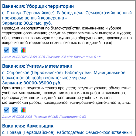
Вакансия: Уборщик территории
с. Правда (Первомайское),
Работодатель: Сельскохозяйственный
производственный кооператив «
Зарплата: 30,2 тыс. руб.
Проводит мероприятия по благоустройству, озеленению и уборке
территории организации; следит за своевременным вывозом мусора;
обеспечивает правильную эксплуатацию оборудования; производит на
закрепленной территории полив зеленых насаждений., граф...
Даты:
24.07.2026
-
08.08.2026
Показов: 226 (18)
Просмотров: 0 (0)
Вакансия: Учитель математики
с. Островское (Первомайское),
Работодатель: Муниципальное
бюджетное общеобразовательное учрежд
Зарплата: 30000-35000 руб.
Организация педагогического процесса; ведение уроков; объяснение
учебных материалов; проведение контрольных работ и экзаменов;
проверка домашних заданий; составление учебных планов;
методическая работа; календарное планирование деятельности; ана...
Даты:
05
-
07.08.2026
Показов: 94 (18)
Просмотров: 0 (0)
Вакансия: Каменьщик
с. Правда (Первомайское),
Работодатель: Сельскохозяйственный