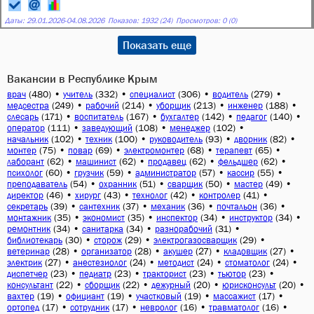
Даты:
29.01.2026
-
04.08.2026
Показов: 1932 (24)
Просмотров: 0 (0)
Показать еще
Вакансии в Республике Крым
(480)
•
(332)
•
(306)
•
(279)
•
врач
учитель
специалист
водитель
(249)
•
(214)
•
(213)
•
(188)
•
медсестра
рабочий
уборщик
инженер
(171)
•
(167)
•
(142)
•
(140)
•
слесарь
воспитатель
бухгалтер
педагог
(111)
•
(108)
•
(102)
•
оператор
заведующий
менеджер
(102)
•
(100)
•
(93)
•
(82)
•
начальник
техник
руководитель
дворник
(75)
•
(69)
•
(68)
•
(65)
•
монтер
повар
электромонтер
терапевт
(62)
•
(62)
•
(62)
•
(62)
•
лаборант
машинист
продавец
фельдшер
(60)
•
(59)
•
(57)
•
(55)
•
психолог
грузчик
администратор
кассир
(54)
•
(51)
•
(50)
•
(49)
•
преподаватель
охранник
сварщик
мастер
(46)
•
(43)
•
(42)
•
(41)
•
директор
хирург
технолог
контролер
(39)
•
(37)
•
(36)
•
(36)
•
секретарь
сантехник
механик
почтальон
(35)
•
(35)
•
(34)
•
(34)
•
монтажник
экономист
инспектор
инструктор
(34)
•
(34)
•
(31)
•
ремонтник
санитарка
разнорабочий
(30)
•
(29)
•
(29)
•
библиотекарь
сторож
электрогазосварщик
(28)
•
(28)
•
(27)
•
(27)
•
ветеринар
организатор
акушер
кладовщик
(27)
•
(24)
•
(24)
•
(24)
•
электрик
анестезиолог
методист
стоматолог
(23)
•
(23)
•
(23)
•
(23)
•
диспетчер
педиатр
тракторист
тьютор
(22)
•
(22)
•
(20)
•
(20)
•
консультант
сборщик
дежурный
юрисконсульт
(19)
•
(19)
•
(19)
•
(17)
•
вахтер
официант
участковый
массажист
(17)
•
(17)
•
(16)
•
(16)
•
ортопед
сотрудник
невролог
травматолог