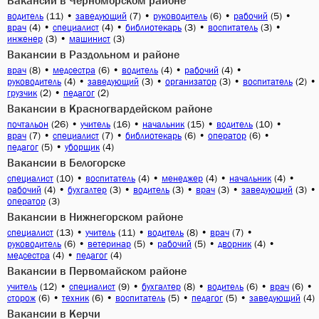
Вакансии в Черноморском районе
(11)
•
(7)
•
(6)
•
(5)
•
водитель
заведующий
руководитель
рабочий
(4)
•
(4)
•
(3)
•
(3)
•
врач
специалист
библиотекарь
воспитатель
(3)
•
(3)
инженер
машинист
Вакансии в Раздольном и районе
(8)
•
(6)
•
(4)
•
(4)
•
врач
медсестра
водитель
рабочий
(4)
•
(3)
•
(3)
•
(2)
•
руководитель
заведующий
организатор
воспитатель
(2)
•
(2)
грузчик
педагог
Вакансии в Красногвардейском районе
(26)
•
(16)
•
(15)
•
(10)
•
почтальон
учитель
начальник
водитель
(7)
•
(7)
•
(6)
•
(6)
•
врач
специалист
библиотекарь
оператор
(5)
•
(4)
педагог
уборщик
Вакансии в Белогорске
(10)
•
(4)
•
(4)
•
(4)
•
специалист
воспитатель
менеджер
начальник
(4)
•
(3)
•
(3)
•
(3)
•
(3)
•
рабочий
бухгалтер
водитель
врач
заведующий
(3)
оператор
Вакансии в Нижнегорском районе
(13)
•
(11)
•
(8)
•
(7)
•
специалист
учитель
водитель
врач
(6)
•
(5)
•
(5)
•
(4)
•
руководитель
ветеринар
рабочий
дворник
(4)
•
(4)
медсестра
педагог
Вакансии в Первомайском районе
(12)
•
(9)
•
(8)
•
(6)
•
(6)
•
учитель
специалист
бухгалтер
водитель
врач
(6)
•
(6)
•
(5)
•
(5)
•
(4)
сторож
техник
воспитатель
педагог
заведующий
Вакансии в Керчи