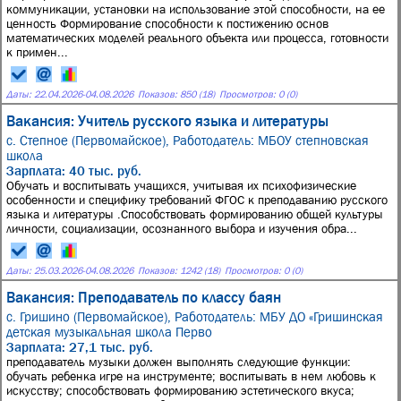
коммуникации, установки на использование этой способности, на ее
ценность Формирование способности к постижению основ
математических моделей реального объекта или процесса, готовности
к примен...
Даты:
22.04.2026
-
04.08.2026
Показов: 850 (18)
Просмотров: 0 (0)
Вакансия: Учитель русского языка и литературы
с. Степное (Первомайское),
Работодатель: МБОУ степновская
школа
Зарплата: 40 тыс. руб.
Обучать и воспитывать учащихся, учитывая их психофизические
особенности и специфику требований ФГОС к преподаванию русского
языка и литературы .Способствовать формированию общей культуры
личности, социализации, осознанного выбора и изучения обра...
Даты:
25.03.2026
-
04.08.2026
Показов: 1242 (18)
Просмотров: 0 (0)
Вакансия: Преподаватель по классу баян
с. Гришино (Первомайское),
Работодатель: МБУ ДО «Гришинская
детская музыкальная школа Перво
Зарплата: 27,1 тыс. руб.
преподаватель музыки должен выполнять следующие функции:
обучать ребенка игре на инструменте; воспитывать в нем любовь к
искусству; способствовать формированию эстетического вкуса;