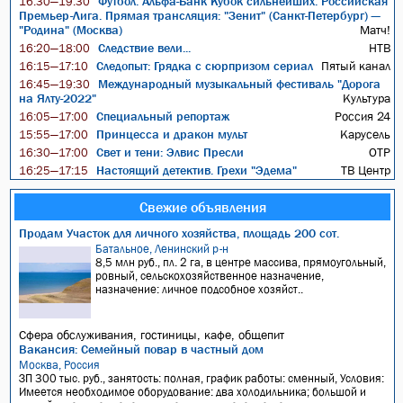
Футбол. Альфа-Банк Кубок сильнейших. Российская
16:30—19:30
Премьер-Лига. Прямая трансляция: "Зенит" (Санкт-Петербург) —
"Родина" (Москва)
Матч!
Следствие вели...
НТВ
16:20—18:00
Следопыт: Грядка с сюрпризом сериал
Пятый канал
16:15—17:10
Международный музыкальный фестиваль "Дорога
16:45—19:30
на Ялту-2022"
Культура
Специальный репортаж
Россия 24
16:05—17:00
Принцесса и дракон мульт
Карусель
15:55—17:00
Свет и тени: Элвис Пресли
ОТР
16:30—17:00
Настоящий детектив. Грехи "Эдема"
ТВ Центр
16:25—17:15
Свежие объявления
Продам Участок для личного хозяйства, площадь 200 сот.
Батальное, Ленинский р-н
8,5 млн руб., пл. 2 га, в центре массива, прямоугольный,
ровный, сельскохозяйственное назначение,
назначение: личное подсобное хозяйст..
Сфера обслуживания, гостиницы, кафе, общепит
Вакансия: Семейный повар в частный дом
Москва, Россия
ЗП 300 тыс. руб., занятость: полная, график работы: сменный, Условия:
Имеется необходимое оборудование: два холодильника; большой и