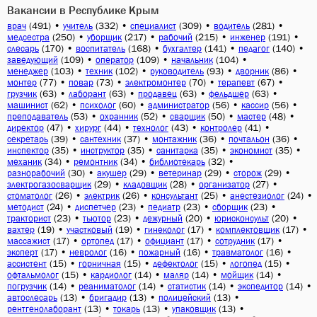
Вакансии в Республике Крым
(491)
•
(332)
•
(309)
•
(281)
•
врач
учитель
специалист
водитель
(250)
•
(217)
•
(215)
•
(191)
•
медсестра
уборщик
рабочий
инженер
(170)
•
(168)
•
(141)
•
(140)
•
слесарь
воспитатель
бухгалтер
педагог
(109)
•
(109)
•
(104)
•
заведующий
оператор
начальник
(103)
•
(102)
•
(93)
•
(86)
•
менеджер
техник
руководитель
дворник
(77)
•
(73)
•
(70)
•
(67)
•
монтер
повар
электромонтер
терапевт
(63)
•
(63)
•
(63)
•
(63)
•
грузчик
лаборант
продавец
фельдшер
(62)
•
(60)
•
(56)
•
(56)
•
машинист
психолог
администратор
кассир
(53)
•
(52)
•
(50)
•
(48)
•
преподаватель
охранник
сварщик
мастер
(47)
•
(44)
•
(43)
•
(41)
•
директор
хирург
технолог
контролер
(39)
•
(37)
•
(36)
•
(36)
•
секретарь
сантехник
монтажник
почтальон
(35)
•
(35)
•
(35)
•
(35)
•
инспектор
инструктор
санитарка
экономист
(34)
•
(34)
•
(32)
•
механик
ремонтник
библиотекарь
(30)
•
(29)
•
(29)
•
(29)
•
разнорабочий
акушер
ветеринар
сторож
(29)
•
(28)
•
(27)
•
электрогазосварщик
кладовщик
организатор
(26)
•
(26)
•
(25)
•
(24)
•
стоматолог
электрик
консультант
анестезиолог
(24)
•
(23)
•
(23)
•
(23)
•
методист
диспетчер
педиатр
сборщик
(23)
•
(23)
•
(20)
•
(20)
•
тракторист
тьютор
дежурный
юрисконсульт
(19)
•
(19)
•
(17)
•
(17)
•
вахтер
участковый
гинеколог
комплектовщик
(17)
•
(17)
•
(17)
•
(17)
•
массажист
ортопед
официант
сотрудник
(17)
•
(16)
•
(16)
•
(16)
•
эксперт
невролог
пожарный
травматолог
(15)
•
(15)
•
(15)
•
(15)
•
ассистент
горничная
дефектолог
логопед
(15)
•
(14)
•
(14)
•
(14)
•
офтальмолог
кардиолог
маляр
мойщик
(14)
•
(14)
•
(14)
•
(14)
•
погрузчик
реаниматолог
статистик
экспедитор
(13)
•
(13)
•
(13)
•
автослесарь
бригадир
полицейский
(13)
•
(13)
•
(13)
•
рентгенолаборант
токарь
упаковщик