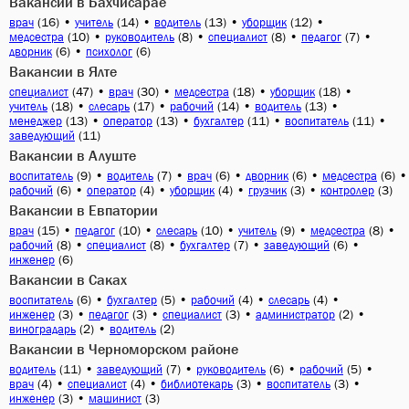
Вакансии в Бахчисарае
(16)
•
(14)
•
(13)
•
(12)
•
врач
учитель
водитель
уборщик
(10)
•
(8)
•
(8)
•
(7)
•
медсестра
руководитель
специалист
педагог
(6)
•
(6)
дворник
психолог
Вакансии в Ялте
(47)
•
(30)
•
(18)
•
(18)
•
специалист
врач
медсестра
уборщик
(18)
•
(17)
•
(14)
•
(13)
•
учитель
слесарь
рабочий
водитель
(13)
•
(13)
•
(11)
•
(11)
•
менеджер
оператор
бухгалтер
воспитатель
(11)
заведующий
Вакансии в Алуште
(9)
•
(7)
•
(6)
•
(6)
•
(6)
•
воспитатель
водитель
врач
дворник
медсестра
(6)
•
(4)
•
(4)
•
(3)
•
(3)
рабочий
оператор
уборщик
грузчик
контролер
Вакансии в Евпатории
(15)
•
(10)
•
(10)
•
(9)
•
(8)
•
врач
педагог
слесарь
учитель
медсестра
(8)
•
(8)
•
(7)
•
(6)
•
рабочий
специалист
бухгалтер
заведующий
(6)
инженер
Вакансии в Саках
(6)
•
(5)
•
(4)
•
(4)
•
воспитатель
бухгалтер
рабочий
слесарь
(3)
•
(3)
•
(3)
•
(2)
•
инженер
педагог
специалист
администратор
(2)
•
(2)
виноградарь
водитель
Вакансии в Черноморском районе
(11)
•
(7)
•
(6)
•
(5)
•
водитель
заведующий
руководитель
рабочий
(4)
•
(4)
•
(3)
•
(3)
•
врач
специалист
библиотекарь
воспитатель
(3)
•
(3)
инженер
машинист