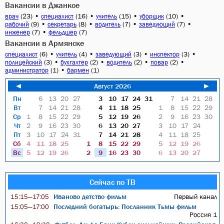
Вакансии в Джанкое
(23)
•
(16)
•
(15)
•
(10)
•
врач
специалист
учитель
уборщик
(9)
•
(8)
•
(7)
•
(7)
•
рабочий
секретарь
водитель
заведующий
(7)
•
(7)
инженер
фельдшер
Вакансии в Армянске
(6)
•
(4)
•
(3)
•
(3)
•
специалист
учитель
заведующий
инспектор
(3)
•
(2)
•
(2)
•
(2)
•
полицейский
бухгалтер
водитель
повар
(1)
•
(1)
администратор
бармен
◄
Август 2026
►
Пн
6
13
20
27
3
10
17
24
31
7
14
21
28
Вт
7
14
21
28
4
11
18
25
1
8
15
22
29
Ср
1
8
15
22
29
5
12
19
26
2
9
16
23
30
Чт
2
9
16
23
30
6
13
20
27
3
10
17
24
Пт
3
10
17
24
31
7
14
21
28
4
11
18
25
Сб
4
11
18
25
1
8
15
22
29
5
12
19
26
Вс
5
12
19
26
2
9
16
23
30
6
13
20
27
Сейчас по ТВ
Иваново детство фильм
Первый канал
15:15—17:05
Последний богатырь: Посланник Тьмы фильм
15:05—17:00
Россия 1