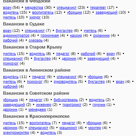
Вакансии в Феодосии
(54)
•
(30)
•
(23)
•
(17)
•
врач
медсестра
специалист
терапевт
(15)
•
(12)
•
(12)
•
(10)
•
водитель
воспитатель
уборщик
заведующий
(10)
•
(10)
учитель
хирург
Вакансии в Судаке
(12)
•
(7)
•
(6)
•
(6)
•
врач
специалист
бухгалтер
учитель
(4)
•
(4)
•
(4)
•
(4)
•
администратор
горничная
кассир
охранник
(4)
•
(4)
рабочий
слесарь
Вакансии в Старом Крыму
(15)
•
(8)
•
(8)
•
(6)
•
(5)
•
учитель
водитель
педагог
рабочий
врач
(5)
•
(4)
•
(4)
•
(4)
•
специалист
бухгалтер
дворник
заведующий
(4)
психолог
Вакансии в Ленинском районе
(11)
•
(9)
•
(6)
•
(6)
•
водитель
педагог
специалист
уборщик
(6)
•
(5)
•
(5)
•
(4)
•
(4)
•
учитель
психолог
руководитель
бухгалтер
врач
(4)
рабочий
Вакансии в Советском районе
(4)
•
(3)
•
(2)
•
(2)
•
уборщик
педагог
библиотекарь
водитель
(2)
•
(2)
•
(2)
•
(1)
•
заведующий
инженер
тракторист
грузчик
(1)
•
(1)
дворник
менеджер
Вакансии в Красноперекопске
(15)
•
(7)
•
(6)
•
(6)
•
учитель
воспитатель
педагог
уборщик
(5)
•
(5)
•
(4)
•
(4)
•
дворник
специалист
машинист
монтер
(4)
•
(3)
электромонтер
водитель