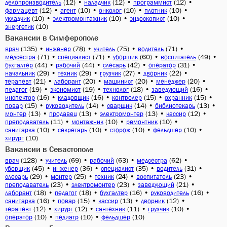
(12)
•
(12)
•
(12)
•
делопроизводитель
наладчик
программист
(12)
•
(10)
•
(10)
•
(10)
•
фармацевт
агент
онколог
плотник
(10)
•
(10)
•
(10)
•
укладчик
электромонтажник
эндоскопист
(10)
энергетик
Вакансии в Симферополе
(135)
•
(78)
•
(75)
•
(71)
•
врач
инженер
учитель
водитель
(71)
•
(71)
•
(60)
•
(49)
•
медсестра
специалист
уборщик
воспитатель
(44)
•
(44)
•
(42)
•
(31)
•
бухгалтер
рабочий
слесарь
оператор
(29)
•
(29)
•
(27)
•
(22)
•
начальник
техник
грузчик
дворник
(21)
•
(20)
•
(20)
•
(20)
•
терапевт
лаборант
машинист
менеджер
(19)
•
(19)
•
(18)
•
(16)
•
педагог
экономист
технолог
заведующий
(16)
•
(16)
•
(15)
•
(15)
•
инспектор
кладовщик
контролер
охранник
(15)
•
(14)
•
(14)
•
(13)
•
повар
руководитель
сварщик
библиотекарь
(13)
•
(13)
•
(13)
•
(12)
•
монтер
продавец
электромонтер
кассир
(11)
•
(10)
•
(10)
•
преподаватель
монтажник
ремонтник
(10)
•
(10)
•
(10)
•
(10)
•
санитарка
секретарь
сторож
фельдшер
(10)
хирург
Вакансии в Севастополе
(128)
•
(69)
•
(63)
•
(62)
•
врач
учитель
рабочий
медсестра
(45)
•
(36)
•
(35)
•
(31)
•
уборщик
инженер
специалист
водитель
(29)
•
(25)
•
(24)
•
(23)
•
слесарь
монтер
техник
воспитатель
(23)
•
(23)
•
(21)
•
преподаватель
электромонтер
заведующий
(18)
•
(18)
•
(16)
•
(16)
•
лаборант
педагог
бухгалтер
руководитель
(16)
•
(15)
•
(13)
•
(12)
•
санитарка
повар
кассир
дворник
(12)
•
(12)
•
(11)
•
(10)
•
терапевт
хирург
сантехник
грузчик
(10)
•
(10)
•
(10)
оператор
педиатр
фельдшер