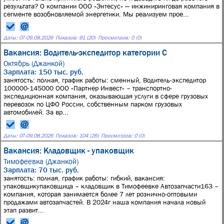
результата? О компании ООО «Энтесус» — инжиниринговая компания в
сегменте возобновляемой энергетики. Мы реализуем прое...
Даты:
07
-
09.08.2026
Показов: 91 (20)
Просмотров: 0 (0)
Вакансия: Водитель-экспедитор категории С
Октябрь (Джанкой)
Зарплата: 150 тыс. руб.
занятость: полная, график работы: сменный, Водитель-экспедитор
100000-145000 ООО «Партнер Инвест» – транспортно-
экспедиционная компания, оказывающая услуги в сфере грузовых
перевозок по ЦФО России, собственным парком грузовых
автомобилей. За вр...
Даты:
07
-
09.08.2026
Показов: 104 (26)
Просмотров: 0 (0)
Вакансия: Кладовщик - упаковщик
Тимофеевка (Джанкой)
Зарплата: 70 тыс. руб.
занятость: полная, график работы: гибкий, вакансия:
упаковщикупаковщица – кладовщик в Тимофеевке Автозапчасти163 –
компания, которая занимается более 7 лет рознично-оптовыми
продажами автозапчастей. В 2024г наша компания начала новый
этап развит...