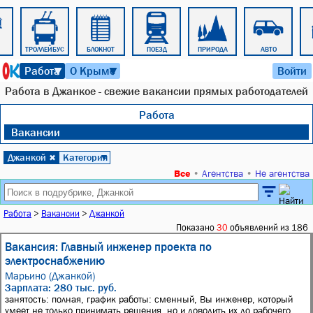
ТРОЛЛЕЙБУС
БЛОКНОТ
ПОЕЗД
ПРИРОДА
АВТО
9 августа 2026 г. 16:51
Работа
О Крыме
Войти
▼
▼
Работа в Джанкое - свежие вакансии прямых работодателей
Работа
Вакансии
Джанкой
Категория
✖
▼
Все
•
Агентства
•
Не агентства
Работа
>
Вакансии
>
Джанкой
Показано
30
объявлений из 186
Вакансия: Главный инженер проекта по
электроснабжению
Марьино (Джанкой)
Зарплата: 280 тыс. руб.
занятость: полная, график работы: сменный, Вы инженер, который
умеет не только принимать решения, но и доводить их до рабочего