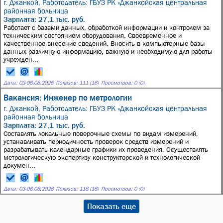
г. Джанкой,
Работодатель: ГБУЗ РК «Джанкойская центральная
районная больница
Зарплата: 27,1 тыс. руб.
Работает с базами данных, обработкой информации и контролем за
техническим состоянием оборудования. Своевременное и
качественное внесение сведений. Вносить в компьютерные базы
данных различную информацию, важную и необходимую для работы
учрежден...
Даты:
03
-
06.08.2026
Показов: 111 (16)
Просмотров: 0 (0)
Вакансия: Инженер по метрологии
г. Джанкой,
Работодатель: ГБУЗ РК «Джанкойская центральная
районная больница
Зарплата: 27,1 тыс. руб.
Составлять локальные поверочные схемы по видам измерений,
устанавливать периодичность проверок средств измерений и
разрабатывать календарные графики их проведения. Осуществлять
метрологическую экспертизу конструкторской и технологической
докумен...
Даты:
03
-
06.08.2026
Показов: 118 (16)
Просмотров: 0 (0)
Показать еще