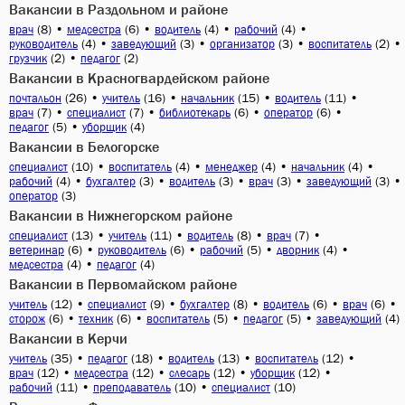
Вакансии в Раздольном и районе
(8)
•
(6)
•
(4)
•
(4)
•
врач
медсестра
водитель
рабочий
(4)
•
(3)
•
(3)
•
(2)
•
руководитель
заведующий
организатор
воспитатель
(2)
•
(2)
грузчик
педагог
Вакансии в Красногвардейском районе
(26)
•
(16)
•
(15)
•
(11)
•
почтальон
учитель
начальник
водитель
(7)
•
(7)
•
(6)
•
(6)
•
врач
специалист
библиотекарь
оператор
(5)
•
(4)
педагог
уборщик
Вакансии в Белогорске
(10)
•
(4)
•
(4)
•
(4)
•
специалист
воспитатель
менеджер
начальник
(4)
•
(3)
•
(3)
•
(3)
•
(3)
•
рабочий
бухгалтер
водитель
врач
заведующий
(3)
оператор
Вакансии в Нижнегорском районе
(13)
•
(11)
•
(8)
•
(7)
•
специалист
учитель
водитель
врач
(6)
•
(6)
•
(5)
•
(4)
•
ветеринар
руководитель
рабочий
дворник
(4)
•
(4)
медсестра
педагог
Вакансии в Первомайском районе
(12)
•
(9)
•
(8)
•
(6)
•
(6)
•
учитель
специалист
бухгалтер
водитель
врач
(6)
•
(6)
•
(5)
•
(5)
•
(4)
сторож
техник
воспитатель
педагог
заведующий
Вакансии в Керчи
(35)
•
(18)
•
(13)
•
(12)
•
учитель
педагог
водитель
воспитатель
(12)
•
(12)
•
(12)
•
(12)
•
врач
медсестра
слесарь
уборщик
(11)
•
(10)
•
(10)
рабочий
преподаватель
специалист