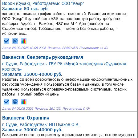
Ворон (Судак),
Работодатель: ООО "Кедр"
Зарплата: 60 тыс. руб.
занятость: полная, график работы: сменный, Вакансия компании:
ООО "Кедр".Крупной сети АЗК на постоянную работу требуются
кассиры. Адрес: п. Рамонь, 487 км М-4 Дон (поворот на
Староживотинное). Требования: – можно без опыта работы, –
исполнитель...
Даты:
26.09.2025
-
10.08.2026
Показов: 22440 (67)
Просмотров: 11 (0)
Вакансия: Секретарь руководителя
г. Судак,
Работодатель: ГБУ РК «Музей-заповедник «Судакская
крепость»
Зарплата: 35000-40000 руб.
Работать со всей совокупностью информационно-документационных
ресурсов учреждения Пользоваться базами данных, в том числе
удаленно Пользоваться справочно-правовыми системами, график
работы: Полный рабочий день
Даты:
04
-
06.08.2026
Показов: 161 (25)
Просмотров: 0 (0)
Вакансия: Охранник
г. Судак,
Работодатель: ИП Плахов О.К.
Зарплата: 30000-40000 руб.
Включение света по периметру территории гостиницы, вынос мусора в