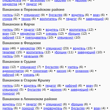
(6)
•
(5)
•
(5)
•
(4)
•
руководитель
ветеринар
рабочий
дворник
(4)
•
(4)
медсестра
педагог
Вакансии в Первомайском районе
(12)
•
(9)
•
(8)
•
(6)
•
(6)
•
учитель
специалист
бухгалтер
водитель
врач
(6)
•
(6)
•
(5)
•
(5)
•
(4)
сторож
техник
воспитатель
педагог
заведующий
Вакансии в Керчи
(35)
•
(18)
•
(13)
•
(12)
•
учитель
педагог
водитель
воспитатель
(12)
•
(12)
•
(12)
•
(12)
•
врач
медсестра
слесарь
уборщик
(11)
•
(10)
•
(10)
рабочий
преподаватель
специалист
Вакансии в Феодосии
(46)
•
(30)
•
(23)
•
(15)
•
врач
медсестра
специалист
водитель
(15)
•
(12)
•
(11)
•
(10)
•
терапевт
воспитатель
уборщик
заведующий
(10)
•
(9)
учитель
начальник
Вакансии в Судаке
(12)
•
(7)
•
(6)
•
(6)
•
врач
специалист
бухгалтер
учитель
(4)
•
(4)
•
(4)
•
(4)
•
администратор
горничная
кассир
охранник
(4)
•
(4)
рабочий
слесарь
Вакансии в Старом Крыму
(15)
•
(8)
•
(8)
•
(6)
•
(5)
•
учитель
водитель
педагог
рабочий
врач
(5)
•
(4)
•
(4)
•
(4)
•
специалист
бухгалтер
дворник
заведующий
(4)
психолог
Вакансии в Ленинском районе
(11)
•
(9)
•
(6)
•
(6)
•
водитель
педагог
специалист
уборщик
(6)
•
(5)
•
(5)
•
(4)
•
(4)
•
учитель
психолог
руководитель
бухгалтер
врач