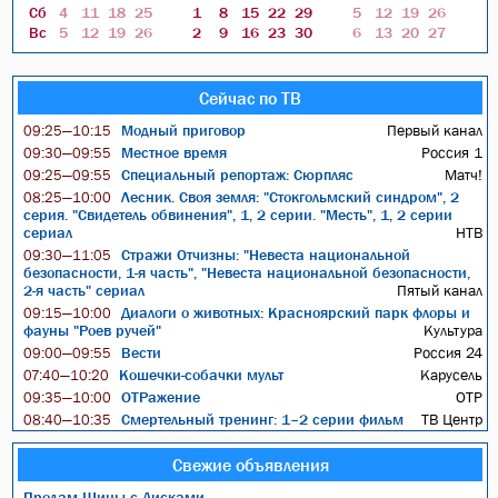
Сб
4
11
18
25
1
8
15
22
29
5
12
19
26
Вс
5
12
19
26
2
9
16
23
30
6
13
20
27
Сейчас по ТВ
Модный приговор
Первый канал
09:25—10:15
Местное время
Россия 1
09:30—09:55
Специальный репортаж: Сюрпляс
Матч!
09:25—09:55
Лесник. Своя земля: "Стокгольмский синдром", 2
08:25—10:00
серия. "Свидетель обвинения", 1, 2 серии. "Месть", 1, 2 серии
сериал
НТВ
Стражи Отчизны: "Невеста национальной
09:30—11:05
безопасности, 1-я часть", "Невеста национальной безопасности,
2-я часть" сериал
Пятый канал
Диалоги о животных: Красноярский парк флоры и
09:15—10:00
фауны "Роев ручей"
Культура
Вести
Россия 24
09:00—09:55
Кошечки-собачки мульт
Карусель
07:40—10:20
ОТРажение
ОТР
09:35—10:00
Смертельный тренинг: 1–2 серии фильм
ТВ Центр
08:40—10:35
Свежие объявления
Продам Шины с Дисками