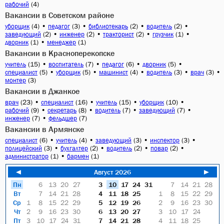
(4)
рабочий
Вакансии в Советском районе
(4)
•
(3)
•
(2)
•
(2)
•
уборщик
педагог
библиотекарь
водитель
(2)
•
(2)
•
(2)
•
(1)
•
заведующий
инженер
тракторист
грузчик
(1)
•
(1)
дворник
менеджер
Вакансии в Красноперекопске
(15)
•
(7)
•
(6)
•
(5)
•
учитель
воспитатель
педагог
дворник
(5)
•
(5)
•
(4)
•
(3)
•
(3)
•
специалист
уборщик
машинист
водитель
врач
(3)
монтер
Вакансии в Джанкое
(23)
•
(16)
•
(15)
•
(10)
•
врач
специалист
учитель
уборщик
(9)
•
(8)
•
(7)
•
(7)
•
рабочий
секретарь
водитель
заведующий
(7)
•
(7)
инженер
фельдшер
Вакансии в Армянске
(6)
•
(4)
•
(3)
•
(3)
•
специалист
учитель
заведующий
инспектор
(3)
•
(2)
•
(2)
•
(2)
•
полицейский
бухгалтер
водитель
повар
(1)
•
(1)
администратор
бармен
◄
Август 2026
►
Пн
6
13
20
27
3
10
17
24
31
7
14
21
28
Вт
7
14
21
28
4
11
18
25
1
8
15
22
29
Ср
1
8
15
22
29
5
12
19
26
2
9
16
23
30
Чт
2
9
16
23
30
6
13
20
27
3
10
17
24
Пт
3
10
17
24
31
7
14
21
28
4
11
18
25