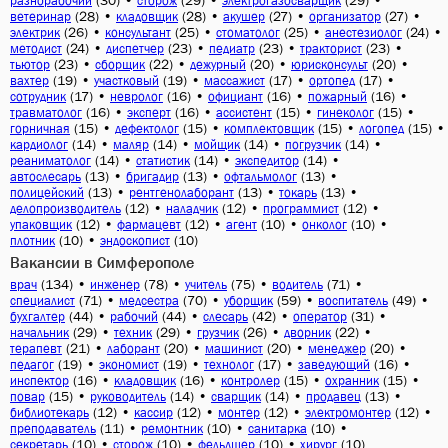
(30)
•
(29)
•
(29)
•
разнорабочий
сторож
электрогазосварщик
(28)
•
(28)
•
(27)
•
(27)
•
ветеринар
кладовщик
акушер
организатор
(26)
•
(25)
•
(25)
•
(24)
•
электрик
консультант
стоматолог
анестезиолог
(24)
•
(23)
•
(23)
•
(23)
•
методист
диспетчер
педиатр
тракторист
(23)
•
(22)
•
(20)
•
(20)
•
тьютор
сборщик
дежурный
юрисконсульт
(19)
•
(19)
•
(17)
•
(17)
•
вахтер
участковый
массажист
ортопед
(17)
•
(16)
•
(16)
•
(16)
•
сотрудник
невролог
официант
пожарный
(16)
•
(16)
•
(15)
•
(15)
•
травматолог
эксперт
ассистент
гинеколог
(15)
•
(15)
•
(15)
•
(15)
•
горничная
дефектолог
комплектовщик
логопед
(14)
•
(14)
•
(14)
•
(14)
•
кардиолог
маляр
мойщик
погрузчик
(14)
•
(14)
•
(14)
•
реаниматолог
статистик
экспедитор
(13)
•
(13)
•
(13)
•
автослесарь
бригадир
офтальмолог
(13)
•
(13)
•
(13)
•
полицейский
рентгенолаборант
токарь
(12)
•
(12)
•
(12)
•
делопроизводитель
наладчик
программист
(12)
•
(12)
•
(10)
•
(10)
•
упаковщик
фармацевт
агент
онколог
(10)
•
(10)
плотник
эндоскопист
Вакансии в Симферополе
(134)
•
(78)
•
(75)
•
(71)
•
врач
инженер
учитель
водитель
(71)
•
(70)
•
(59)
•
(49)
•
специалист
медсестра
уборщик
воспитатель
(44)
•
(44)
•
(42)
•
(31)
•
бухгалтер
рабочий
слесарь
оператор
(29)
•
(29)
•
(26)
•
(22)
•
начальник
техник
грузчик
дворник
(21)
•
(20)
•
(20)
•
(20)
•
терапевт
лаборант
машинист
менеджер
(19)
•
(19)
•
(17)
•
(16)
•
педагог
экономист
технолог
заведующий
(16)
•
(16)
•
(15)
•
(15)
•
инспектор
кладовщик
контролер
охранник
(15)
•
(14)
•
(14)
•
(13)
•
повар
руководитель
сварщик
продавец
(12)
•
(12)
•
(12)
•
(12)
•
библиотекарь
кассир
монтер
электромонтер
(11)
•
(10)
•
(10)
•
преподаватель
ремонтник
санитарка
(10)
•
(10)
•
(10)
•
(10)
секретарь
сторож
фельдшер
хирург