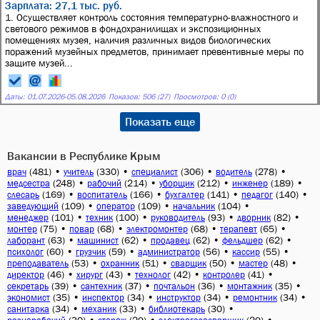
Зарплата: 27,1 тыс. руб.
1. Осуществляет контроль состояния температурно-влажностного и
светового режимов в фондохранилищах и экспозиционных
помещениях музея, наличия различных видов биологических
поражений музейных предметов, принимает превентивные меры по
защите музей...
Даты:
01.07.2026
-
05.08.2026
Показов: 506 (27)
Просмотров: 0 (0)
Показать еще
Вакансии в Республике Крым
(481)
•
(330)
•
(306)
•
(278)
•
врач
учитель
специалист
водитель
(248)
•
(214)
•
(212)
•
(189)
•
медсестра
рабочий
уборщик
инженер
(169)
•
(166)
•
(141)
•
(140)
•
слесарь
воспитатель
бухгалтер
педагог
(109)
•
(109)
•
(104)
•
заведующий
оператор
начальник
(101)
•
(100)
•
(93)
•
(82)
•
менеджер
техник
руководитель
дворник
(75)
•
(68)
•
(68)
•
(65)
•
монтер
повар
электромонтер
терапевт
(63)
•
(62)
•
(62)
•
(62)
•
лаборант
машинист
продавец
фельдшер
(60)
•
(59)
•
(56)
•
(55)
•
психолог
грузчик
администратор
кассир
(53)
•
(51)
•
(50)
•
(48)
•
преподаватель
охранник
сварщик
мастер
(46)
•
(43)
•
(42)
•
(41)
•
директор
хирург
технолог
контролер
(39)
•
(37)
•
(36)
•
(35)
•
секретарь
сантехник
почтальон
монтажник
(35)
•
(34)
•
(34)
•
(34)
•
экономист
инспектор
инструктор
ремонтник
(34)
•
(33)
•
(30)
•
санитарка
механик
библиотекарь