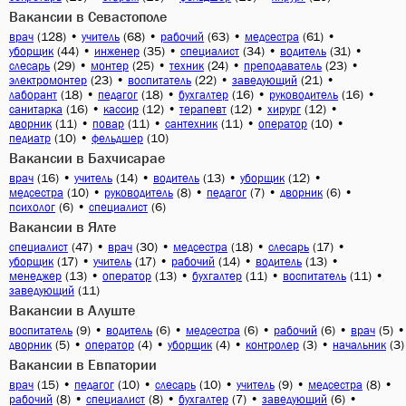
Вакансии в Севастополе
(128)
•
(68)
•
(63)
•
(61)
•
врач
учитель
рабочий
медсестра
(44)
•
(35)
•
(34)
•
(31)
•
уборщик
инженер
специалист
водитель
(29)
•
(25)
•
(24)
•
(23)
•
слесарь
монтер
техник
преподаватель
(23)
•
(22)
•
(21)
•
электромонтер
воспитатель
заведующий
(18)
•
(18)
•
(16)
•
(16)
•
лаборант
педагог
бухгалтер
руководитель
(16)
•
(12)
•
(12)
•
(12)
•
санитарка
кассир
терапевт
хирург
(11)
•
(11)
•
(11)
•
(10)
•
дворник
повар
сантехник
оператор
(10)
•
(10)
педиатр
фельдшер
Вакансии в Бахчисарае
(16)
•
(14)
•
(13)
•
(12)
•
врач
учитель
водитель
уборщик
(10)
•
(8)
•
(7)
•
(6)
•
медсестра
руководитель
педагог
дворник
(6)
•
(6)
психолог
специалист
Вакансии в Ялте
(47)
•
(30)
•
(18)
•
(17)
•
специалист
врач
медсестра
слесарь
(17)
•
(17)
•
(14)
•
(13)
•
уборщик
учитель
рабочий
водитель
(13)
•
(13)
•
(11)
•
(11)
•
менеджер
оператор
бухгалтер
воспитатель
(11)
заведующий
Вакансии в Алуште
(9)
•
(6)
•
(6)
•
(6)
•
(5)
•
воспитатель
водитель
медсестра
рабочий
врач
(5)
•
(4)
•
(4)
•
(3)
•
(3)
дворник
оператор
уборщик
контролер
начальник
Вакансии в Евпатории
(15)
•
(10)
•
(10)
•
(9)
•
(8)
•
врач
педагог
слесарь
учитель
медсестра
(8)
•
(8)
•
(7)
•
(6)
•
рабочий
специалист
бухгалтер
заведующий