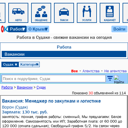
А
АВТО
ОБЩЕНИЕ
ТАКСИ
УСЛУГИ
КАБИНЕТ
10 августа 2026 г. 09:51
Работа
О Крыме
Войти
▼
▼
Работа в Судаке - свежие вакансии на сегодня
Работа
Вакансии
Судак
Категория
✖
▼
Все
•
Агентства
•
Не агентства
Работа
>
Вакансии
>
Судак
Показано
30
объявлений из 114
Вакансия: Менеджер по закупкам и логистике
Ворон (Судак)
Зарплата: 130 тыс. руб.
занятость: полная, график работы: сменный, Мы предлагаем: Белое
оформление. Самозанятость или ИП; Заработная плата: от 60 000 до
120 000 (оплата сдельная); Свободный график 5/2. На связи через