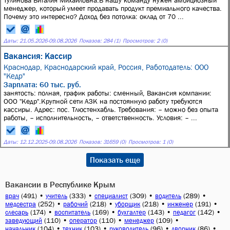
Тулинова Виталия Михайловна.В нашу команду нужен амбициозный
менеджер, который умеет продавать продукт премиального качества.
Почему это интересно? Доход без потолка: оклад от 70 ...
Даты:
21.05.2026
-
09.08.2026
Показов: 284 (1)
Просмотров: 2 (0)
Вакансия: Кассир
Краснодар, Краснодарский край, Россия,
Работодатель: ООО
"Кедр"
Зарплата: 60 тыс. руб.
занятость: полная, график работы: сменный, Вакансия компании:
ООО "Кедр".Крупной сети АЗК на постоянную работу требуются
кассиры. Адрес: пос. Тлюстенхабль. Требования: – можно без опыта
работы, – исполнительность, – ответственность. Условия: – ...
Даты:
12.12.2025
-
09.08.2026
Показов: 31659 (0)
Просмотров: 1 (0)
Показать еще
Вакансии в Республике Крым
(491)
•
(333)
•
(309)
•
(289)
•
врач
учитель
специалист
водитель
(252)
•
(218)
•
(218)
•
(191)
•
медсестра
рабочий
уборщик
инженер
(174)
•
(169)
•
(143)
•
(142)
•
слесарь
воспитатель
бухгалтер
педагог
(110)
•
(110)
•
(109)
•
заведующий
оператор
менеджер
(104)
•
(103)
•
(96)
•
(86)
•
начальник
техник
руководитель
дворник