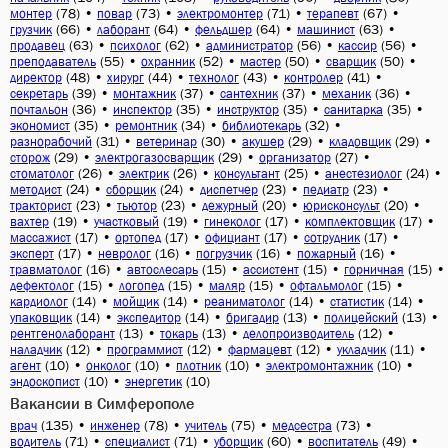
(78)
•
(73)
•
(71)
•
(67)
•
монтер
повар
электромонтер
терапевт
(66)
•
(64)
•
(64)
•
(63)
•
грузчик
лаборант
фельдшер
машинист
(63)
•
(62)
•
(56)
•
(56)
•
продавец
психолог
администратор
кассир
(55)
•
(52)
•
(50)
•
(50)
•
преподаватель
охранник
мастер
сварщик
(48)
•
(44)
•
(43)
•
(41)
•
директор
хирург
технолог
контролер
(39)
•
(37)
•
(37)
•
(36)
•
секретарь
монтажник
сантехник
механик
(36)
•
(35)
•
(35)
•
(35)
•
почтальон
инспектор
инструктор
санитарка
(35)
•
(34)
•
(32)
•
экономист
ремонтник
библиотекарь
(31)
•
(30)
•
(29)
•
(29)
•
разнорабочий
ветеринар
акушер
кладовщик
(29)
•
(29)
•
(27)
•
сторож
электрогазосварщик
организатор
(26)
•
(26)
•
(25)
•
(24)
•
стоматолог
электрик
консультант
анестезиолог
(24)
•
(24)
•
(23)
•
(23)
•
методист
сборщик
диспетчер
педиатр
(23)
•
(23)
•
(20)
•
(20)
•
тракторист
тьютор
дежурный
юрисконсульт
(19)
•
(19)
•
(17)
•
(17)
•
вахтер
участковый
гинеколог
комплектовщик
(17)
•
(17)
•
(17)
•
(17)
•
массажист
ортопед
официант
сотрудник
(17)
•
(16)
•
(16)
•
(16)
•
эксперт
невролог
погрузчик
пожарный
(16)
•
(15)
•
(15)
•
(15)
•
травматолог
автослесарь
ассистент
горничная
(15)
•
(15)
•
(15)
•
(15)
•
дефектолог
логопед
маляр
офтальмолог
(14)
•
(14)
•
(14)
•
(14)
•
кардиолог
мойщик
реаниматолог
статистик
(14)
•
(14)
•
(13)
•
(13)
•
упаковщик
экспедитор
бригадир
полицейский
(13)
•
(13)
•
(12)
•
рентгенолаборант
токарь
делопроизводитель
(12)
•
(12)
•
(12)
•
(11)
•
наладчик
программист
фармацевт
укладчик
(10)
•
(10)
•
(10)
•
(10)
•
агент
онколог
плотник
электромонтажник
(10)
•
(10)
эндоскопист
энергетик
Вакансии в Симферополе
(135)
•
(78)
•
(75)
•
(73)
•
врач
инженер
учитель
медсестра
(71)
•
(71)
•
(60)
•
(49)
•
водитель
специалист
уборщик
воспитатель