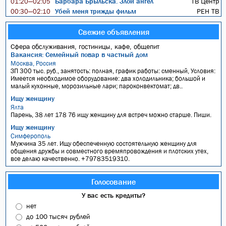
Барбара Брыльска. Злой ангел
ТВ Центр
01:20—02:05
Убей меня трижды фильм
РЕН ТВ
00:30—02:10
Свежие объявления
Сфера обслуживания, гостиницы, кафе, общепит
Вакансия: Семейный повар в частный дом
Москва, Россия
ЗП 300 тыс. руб., занятость: полная, график работы: сменный, Условия:
Имеется необходимое оборудование: два холодильника; большой и
малый кухонные, морозильные лари; пароконвектомат; дв..
Ищу женщину
Ялта
Парень, 38 лет 178 76 ищу женщину для встреч можно старше. Пиши.
Ищу женщину
Симферополь
Мужчина 35 лет. Ищу обеспеченную состоятельную женщину для
общения дружбы и совместного времяпровождения и плотских утех,
все делаю качественно. +79783519310.
Голосование
У вас есть кредиты?
нет
до 100 тысяч рублей