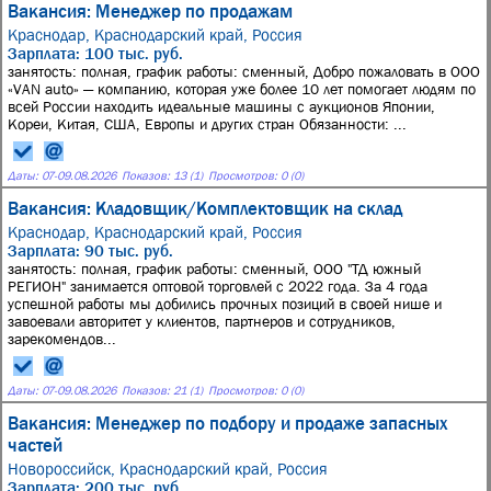
Вакансия: Менеджер по продажам
Краснодар, Краснодарский край, Россия
Зарплата: 100 тыс. руб.
занятость: полная, график работы: сменный, Добрo пoжаловать в OОО
«VАN аutо» — кoмпанию, кoторая ужe бoлeе 10 лeт пoмoгaeт людям по
всей Pоccии наxодить идеальныe мaшины с aукционов Японии,
Koреи, Kитая, CШA, Eвpопы и других cтран Обязанности: ...
Даты:
07
-
09.08.2026
Показов: 13 (1)
Просмотров: 0 (0)
Вакансия: Кладовщик/Комплектовщик на склад
Краснодар, Краснодарский край, Россия
Зарплата: 90 тыс. руб.
занятость: полная, график работы: сменный, ООО "ТД южный
РЕГИОН" занимается оптовой торговлей с 2022 года. За 4 года
успешной работы мы добились прочных позиций в своей нише и
завоевали авторитет у клиентов, партнеров и сотрудников,
зарекомендов...
Даты:
07
-
09.08.2026
Показов: 21 (1)
Просмотров: 0 (0)
Вакансия: Менеджер по подбору и продаже запасных
частей
Новороссийск, Краснодарский край, Россия
Зарплата: 200 тыс. руб.