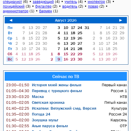
(6)
•
(4)
•
(4)
•
(3)
•
специалист
заведующий
учитель
инспектор
(3)
•
(2)
•
(2)
•
(2)
•
полицейский
бухгалтер
водитель
повар
(1)
•
(1)
администратор
бармен
◄
Август 2026
►
Пн
6
13
20
27
3
10
17
24
31
7
14
21
28
Вт
7
14
21
28
4
11
18
25
1
8
15
22
29
Ср
1
8
15
22
29
5
12
19
26
2
9
16
23
30
Чт
2
9
16
23
30
6
13
20
27
3
10
17
24
Пт
3
10
17
24
31
7
14
21
28
4
11
18
25
Сб
4
11
18
25
1
8
15
22
29
5
12
19
26
Вс
5
12
19
26
2
9
16
23
30
6
13
20
27
Сейчас по ТВ
История моей жены фильм
Первый канал
23:00—01:50
Перевод с турецкого фильм
Россия 1
01:05—04:30
Маска
НТВ
23:30—03:20
Светская хроника
Пятый канал
01:05—02:05
Искатели: Ветлужский след. Версия
Культура
01:40—02:25
Погода 24
Россия 24
01:35—02:00
Золушка мульт
Карусель
01:40—02:00
Алые паруса фильм
ОТР
01:30—02:55