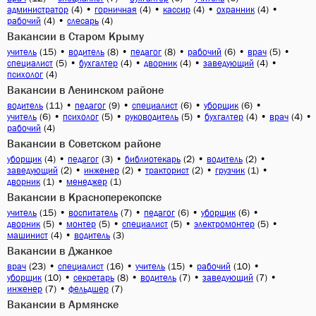
(4)
•
(4)
•
(4)
•
(4)
•
администратор
горничная
кассир
охранник
(4)
•
(4)
рабочий
слесарь
Вакансии в Старом Крыму
(15)
•
(8)
•
(8)
•
(6)
•
(5)
•
учитель
водитель
педагог
рабочий
врач
(5)
•
(4)
•
(4)
•
(4)
•
специалист
бухгалтер
дворник
заведующий
(4)
психолог
Вакансии в Ленинском районе
(11)
•
(9)
•
(6)
•
(6)
•
водитель
педагог
специалист
уборщик
(6)
•
(5)
•
(5)
•
(4)
•
(4)
•
учитель
психолог
руководитель
бухгалтер
врач
(4)
рабочий
Вакансии в Советском районе
(4)
•
(3)
•
(2)
•
(2)
•
уборщик
педагог
библиотекарь
водитель
(2)
•
(2)
•
(2)
•
(1)
•
заведующий
инженер
тракторист
грузчик
(1)
•
(1)
дворник
менеджер
Вакансии в Красноперекопске
(15)
•
(7)
•
(6)
•
(6)
•
учитель
воспитатель
педагог
уборщик
(5)
•
(5)
•
(5)
•
(5)
•
дворник
монтер
специалист
электромонтер
(4)
•
(3)
машинист
водитель
Вакансии в Джанкое
(23)
•
(16)
•
(15)
•
(10)
•
врач
специалист
учитель
рабочий
(10)
•
(8)
•
(7)
•
(7)
•
уборщик
секретарь
водитель
заведующий
(7)
•
(7)
инженер
фельдшер
Вакансии в Армянске