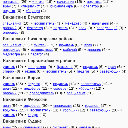
(26)
•
(16)
•
(15)
•
(11)
•
почтальон
учитель
начальник
водитель
(7)
•
(7)
•
(6)
•
(6)
•
врач
специалист
библиотекарь
оператор
(6)
•
(4)
педагог
уборщик
Вакансии в Белогорске
(10)
•
(4)
•
(4)
•
(4)
•
специалист
воспитатель
менеджер
начальник
(4)
•
(3)
•
(3)
•
(3)
•
(3)
•
рабочий
бухгалтер
водитель
врач
заведующий
(3)
оператор
Вакансии в Нижнегорском районе
(13)
•
(11)
•
(8)
•
(7)
•
специалист
учитель
водитель
врач
(6)
•
(6)
•
(5)
•
(4)
•
ветеринар
руководитель
рабочий
дворник
(4)
•
(4)
медсестра
педагог
Вакансии в Первомайском районе
(12)
•
(9)
•
(8)
•
(6)
•
(6)
•
учитель
специалист
бухгалтер
водитель
врач
(6)
•
(6)
•
(5)
•
(5)
•
(4)
сторож
техник
воспитатель
педагог
заведующий
Вакансии в Керчи
(35)
•
(18)
•
(13)
•
(12)
•
учитель
педагог
водитель
воспитатель
(12)
•
(12)
•
(12)
•
(12)
•
врач
медсестра
слесарь
уборщик
(11)
•
(10)
•
(10)
рабочий
преподаватель
специалист
Вакансии в Феодосии
(54)
•
(30)
•
(23)
•
(17)
•
врач
медсестра
специалист
терапевт
(15)
•
(13)
•
(12)
•
(10)
•
водитель
воспитатель
уборщик
заведующий
(10)
•
(10)
учитель
хирург
Вакансии в Судаке
(12)
•
(7)
•
(6)
•
(6)
•
врач
специалист
бухгалтер
учитель