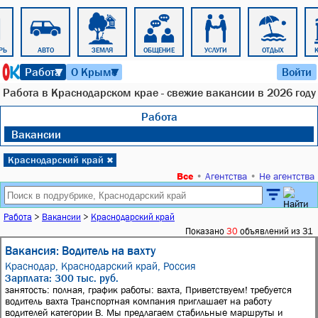
РЬ
АВТО
ЗЕМЛЯ
ОБЩЕНИЕ
УСЛУГИ
ОТДЫХ
К
9 августа 2026 г. 01:44
Работа
О Крыме
Войти
▼
▼
Работа в Краснодарском крае - свежие вакансии в 2026 году
Работа
Вакансии
Краснодарский край
✖
Все
•
Агентства
•
Не агентства
Работа
>
Вакансии
>
Краснодарский край
Показано
30
объявлений из 31
Вакансия: Водитель на вахту
Краснодар, Краснодарский край, Россия
Зарплата: 300 тыс. руб.
занятость: полная, график работы: вахта, Приветствуем! требуется
водитель вахта Транспортная компания приглашает на работу
водителей категории В. Мы предлагаем стабильные маршруты и