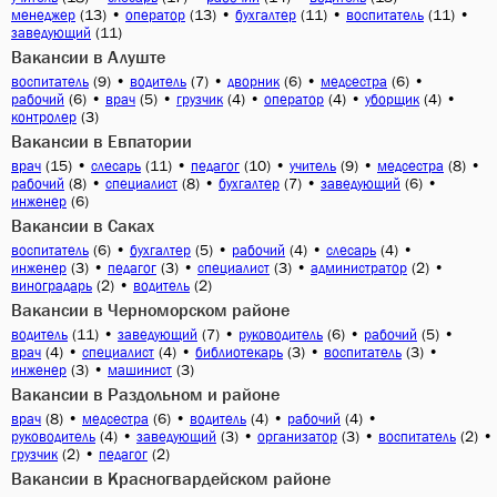
(13)
•
(13)
•
(11)
•
(11)
•
менеджер
оператор
бухгалтер
воспитатель
(11)
заведующий
Вакансии в Алуште
(9)
•
(7)
•
(6)
•
(6)
•
воспитатель
водитель
дворник
медсестра
(6)
•
(5)
•
(4)
•
(4)
•
(4)
•
рабочий
врач
грузчик
оператор
уборщик
(3)
контролер
Вакансии в Евпатории
(15)
•
(11)
•
(10)
•
(9)
•
(8)
•
врач
слесарь
педагог
учитель
медсестра
(8)
•
(8)
•
(7)
•
(6)
•
рабочий
специалист
бухгалтер
заведующий
(6)
инженер
Вакансии в Саках
(6)
•
(5)
•
(4)
•
(4)
•
воспитатель
бухгалтер
рабочий
слесарь
(3)
•
(3)
•
(3)
•
(2)
•
инженер
педагог
специалист
администратор
(2)
•
(2)
виноградарь
водитель
Вакансии в Черноморском районе
(11)
•
(7)
•
(6)
•
(5)
•
водитель
заведующий
руководитель
рабочий
(4)
•
(4)
•
(3)
•
(3)
•
врач
специалист
библиотекарь
воспитатель
(3)
•
(3)
инженер
машинист
Вакансии в Раздольном и районе
(8)
•
(6)
•
(4)
•
(4)
•
врач
медсестра
водитель
рабочий
(4)
•
(3)
•
(3)
•
(2)
•
руководитель
заведующий
организатор
воспитатель
(2)
•
(2)
грузчик
педагог
Вакансии в Красногвардейском районе