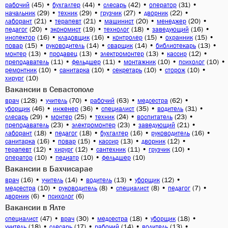
(45)
•
(44)
•
(42)
•
(31)
•
рабочий
бухгалтер
слесарь
оператор
(29)
•
(29)
•
(27)
•
(22)
•
начальник
техник
грузчик
дворник
(21)
•
(21)
•
(20)
•
(20)
•
лаборант
терапевт
машинист
менеджер
(20)
•
(19)
•
(18)
•
(16)
•
педагог
экономист
технолог
заведующий
(16)
•
(16)
•
(15)
•
(15)
•
инспектор
кладовщик
контролер
охранник
(15)
•
(14)
•
(14)
•
(13)
•
повар
руководитель
сварщик
библиотекарь
(13)
•
(13)
•
(13)
•
(12)
•
монтер
продавец
электромонтер
кассир
(11)
•
(11)
•
(10)
•
(10)
•
преподаватель
фельдшер
монтажник
психолог
(10)
•
(10)
•
(10)
•
(10)
•
ремонтник
санитарка
секретарь
сторож
(10)
хирург
Вакансии в Севастополе
(128)
•
(70)
•
(63)
•
(62)
•
врач
учитель
рабочий
медсестра
(46)
•
(36)
•
(35)
•
(31)
•
уборщик
инженер
специалист
водитель
(29)
•
(25)
•
(24)
•
(23)
•
слесарь
монтер
техник
воспитатель
(23)
•
(23)
•
(21)
•
преподаватель
электромонтер
заведующий
(18)
•
(18)
•
(16)
•
(16)
•
лаборант
педагог
бухгалтер
руководитель
(16)
•
(15)
•
(13)
•
(12)
•
санитарка
повар
кассир
дворник
(12)
•
(12)
•
(11)
•
(10)
•
терапевт
хирург
сантехник
грузчик
(10)
•
(10)
•
(10)
оператор
педиатр
фельдшер
Вакансии в Бахчисарае
(16)
•
(14)
•
(13)
•
(12)
•
врач
учитель
водитель
уборщик
(10)
•
(8)
•
(8)
•
(7)
•
медсестра
руководитель
специалист
педагог
(6)
•
(6)
дворник
психолог
Вакансии в Ялте
(47)
•
(30)
•
(18)
•
(18)
•
специалист
врач
медсестра
уборщик
(18)
•
(17)
•
(14)
•
(13)
•
учитель
слесарь
рабочий
водитель