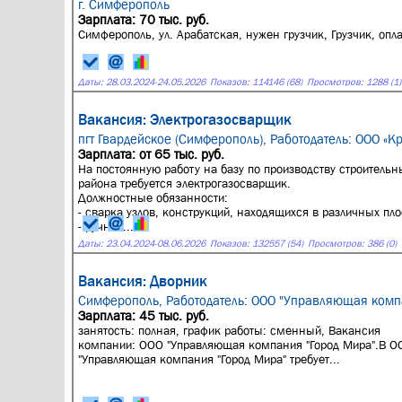
г. Симферополь
Зарплата: 70 тыс. руб.
Симферополь, ул. Арабатская, нужен грузчик, Грузчик, оп
Даты:
28.03.2024
-
24.05.2026
Показов: 114146 (68)
Просмотров: 1288 (1)
Вакансия: Электрогазосварщик
пгт Гвардейское (Симферополь),
Работодатель: ООО «Кр
Зарплата: от 65 тыс. руб.
На постоянную работу на базу по производству строитель
района требуется электрогазосварщик.
Должностные обязанности:
- сварка узлов, конструкций, находящихся в различных пло
- ручная...
Даты:
23.04.2024
-
08.06.2026
Показов: 132557 (54)
Просмотров: 386 (0)
Вакансия: Дворник
Симферополь,
Работодатель: ООО "Управляющая комп
Зарплата: 45 тыс. руб.
занятость: полная, график работы: сменный, Вакансия
компании: ООО "Управляющая компания "Город Мира".В О
"Управляющая компания "Город Мира" требует...