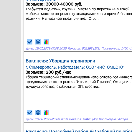
Зарплата: 30000-40000 руб.
Требуется водитель, грузчик, мастер по перетяжке мягкой
мебели, мастер по ремонту холодильников и прочей бытов
техники. На частное предприятие., Опл...
Даты:
19.07.2023
-
07.08.2026
Показов: 602293 (173)
Просмотров: 1460 (1
Вакансия: Уборщик территории
г. Симферополь,
Работодатель: ООО "ЧИСТОМЕСТО"
Зарплата: 230 руб./час
Уборка территорий специализированного оптово-розничног
продовольственного рынка "Крымский Привоз", Официаль
трудоустройство, стабильная ЗП, шестид...
Даты:
16.08.2023
-
23.06.2026
Показов: 67470 (45)
Просмотров: 473 (0)
Вакансия: Подсобный рабочий (рабочий по обс