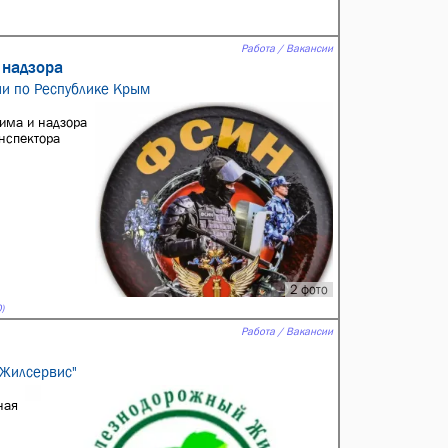
Работа / Вакансии
 надзора
ии по Республике Крым
има и надзора
нспектoра
2 фото
)
Работа / Вакансии
 Жилсервис"
ная