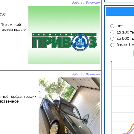
Работа / Вакансии
ОЗ"
 "Крымский
нет
ителями правил
до 100 т
до 500 т
более 1 
Работа / Вакансии
нтре гopoдa, трафик
чeствeнноe