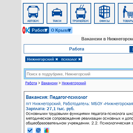
ЭЛЕКТРИЧКА
АВТОБУС
ТАКСИ
ТРОЛЛЕЙБУС
ОФИСЫ
ТОВАР
7 августа 2026 г. 14:48
Работа
О Крыме
▼
▼
Вакансии в Нижнегорско
Работа
Нижнегорский
психолог
✖
✖
Работа
>
Вакансии
>
Нижнегорский
Вакансия: Педагог-психолог
пгт Нижнегорский,
Работодатель: МБОУ «Нижнегорска
Зарплата: 27,1 тыс. руб.
Основными трудовыми функциями педагога-психолога школ
методическое сопровождение реализации основных и доп
общеобразовательном учреждении. 2.2. Психологическая э