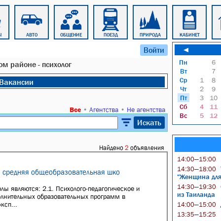
Ы
АВТО
ОБЩЕНИЕ
ПОЕЗД
ПРИРОДА
КАБИНЕТ
Войти
◄
Пн
6
м районе - психолог
Вт
7
Ср
1
8
Вакансии
Чт
2
9
Пт
3
10
Сб
4
11
Все
•
Агентства
•
Не агентства
Вс
5
12
Искать
Найдено
2
объявления
14:00—15:00
14:30—18:00
я средняя общеобразовательная шко
"Женщина для 
14:30—19:30
ы являются: 2.1. Психолого-педагогическое и
из Таиланда
олнительных образовательных программ в
ксп...
14:00—15:00
13:35—15:25