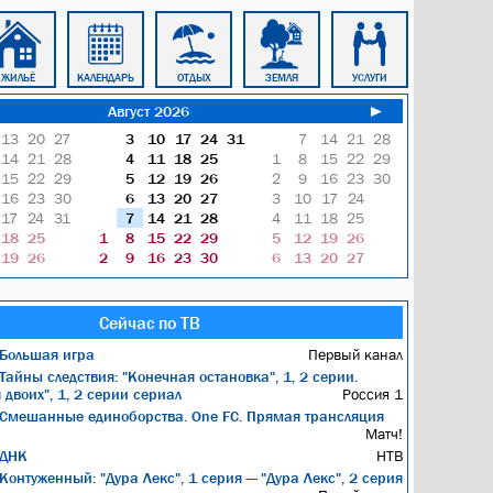
ЖИЛЬЁ
КАЛЕНДАРЬ
ОТДЫХ
ЗЕМЛЯ
УСЛУГИ
БЛОКНОТ
Август 2026
►
13
20
27
3
10
17
24
31
7
14
21
28
14
21
28
4
11
18
25
1
8
15
22
29
15
22
29
5
12
19
26
2
9
16
23
30
16
23
30
6
13
20
27
3
10
17
24
17
24
31
7
14
21
28
4
11
18
25
18
25
1
8
15
22
29
5
12
19
26
19
26
2
9
16
23
30
6
13
20
27
Сейчас по ТВ
Большая игра
Первый канал
Тайны следствия: "Конечная остановка", 1, 2 серии.
двоих", 1, 2 серии сериал
Россия 1
Смешанные единоборства. One FC. Прямая трансляция
Матч!
ДНК
НТВ
Контуженный: "Дура Лекс", 1 серия — "Дура Лекс", 2 серия