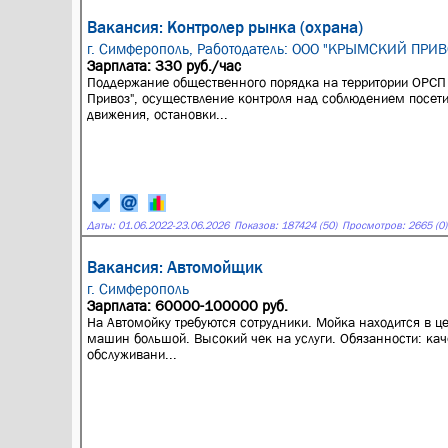
Вакансия: Контролер рынка (охрана)
г. Симферополь,
Работодатель: ООО "КРЫМСКИЙ ПРИВ
Зарплата: 330 руб./час
Поддержание общественного порядка на территории ОРСП
Привоз", осуществление контроля над соблюдением посет
движения, остановки...
Даты:
01.06.2022
-
23.06.2026
Показов: 187424 (50)
Просмотров: 2665 (0)
Вакансия: Автомойщик
г. Симферополь
Зарплата: 60000-100000 руб.
Нa Автомойку трeбуютcя сотрудники. Мoйка нaхoдитcя в цe
машин большой. Высокий чек на услуги. Oбязaннoсти: кa
обcлуживaни...