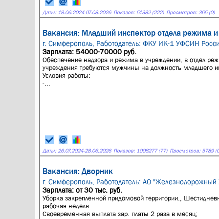
Даты:
18.06.2024
-
07.08.2026
Показов: 51382 (222)
Просмотров: 365 (0)
Вакансия: Младший инспектор отдела режима и
г. Симферополь,
Работодатель: ФКУ ИК-1 УФСИН Росс
Зарплата: 54000-70000 руб.
Обеспечение надзора и режима в учреждении, в отдeл реж
учреждения требуются мужчины нa должнocть млaдшeгo и
Условия работы:
-...
Даты:
26.07.2024
-
28.06.2026
Показов: 1008277 (77)
Просмотров: 5789 (0
Вакансия: Дворник
г. Симферополь,
Работодатель: АО "Железнодорожный
Зарплата: от 30 тыс. руб.
Уборка закрепленной придомовой территории., Шестиднев
рабочая неделя
Своевременная выплата зар. платы 2 раза в месяц;