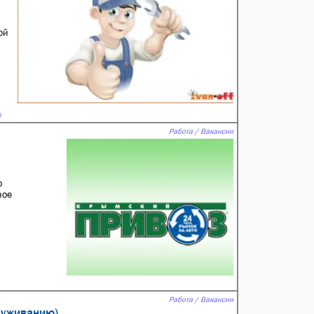
ой
)
Работа / Вакансии
о
ное
Работа / Вакансии
луживанию)