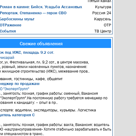
Пятый канал
Роман в камне: Бийск. Усадьба Ассановых
Культура
Репортаж. Степаненко — герои СВО
Россия 24
арбоскины мульт
Карусель
ОТРажение
ОТР
События
ТВ Центр
Свежие объявления
к под ИЖС, площадь 9.2 сот.
хчисарай
рг, ул. Фестивальная, пл. 9,2 сот., в центре массива,
 ровный, земли населенных пунктов, назначение:
 жилищное строительство (ИЖС), межевание пров..
вания, гостиницы, кафе, общепит
неджер по продажам
ОО "ЭкспертГрупп"
б., занятость: полная, график работы: сменный, Вакансия
"ЭкспертГрупп".На постоянную работу требуется менеджер по
вания к кандидату: – опыт в пр..
нспорте: водители, экспедиторы, курьеры. Логистика
итель категория С
я
., занятость: полная, график работы: вахта, Вакансия: водитель
О «нацтрансуправление» Хотите стабильно зарабатывать и быть
 специалистом в транс..