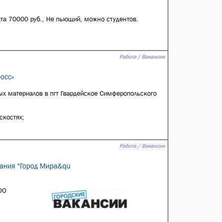
лата 70000 руб., Не пьющий, можно студентов.
Работа / Вакансии
осс»
ных материалов в пгт Гвардейское Симферопольского
скостях;
Работа / Вакансии
ания "Город Мира&qu
ОО