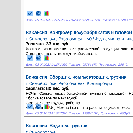
Даты:
09.05.2023
-
27.05.2026
Показов: 938503 (71)
Просмотров: 3811 (1)
Вакансия: Контролер полуфабрикатов и готовой
г. Симферополь,
Работодатель: АО "Издательство и тип
Зарплата: 33 тыс. руб.
Контроль изготовления полиграфической продукции, занято
Ответственность, коммуникабельность.
Даты:
03.07.2023
-
24.07.2026
Показов: 55786 (47)
Просмотров: 295 (0)
Вакансия: Сборщик, комплектовщик,грузчик
г. Симферополь,
Работодатель: Крымпродукт
Зарплата: 80 тыс. руб.
НОЧЬ - Сборка товара бакалейной группы по накладной, НО
Сборка товара по накладной.
Официальное трудоустройство.
Документы РФ., Можно без опыта работы, обучаем, желани
Даты:
03.07.2023
-
23.07.2026
Показов: 199947 (70)
Просмотров: 888 (0)
Вакансия: Водитель-грузчик
г. Симферополь