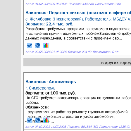
Даты:
04.02.2026
-
09.05.2026
Показов: 4442 (8)
Просмотров: 0 (0)
Вакансия: Педагог-психолог (психолог в сфере 
с. Желябовка (Нижнегорский),
Работодатель: МБДОУ ж
Зарплата: 22,4 тыс. руб.
Разработка требуемых программ по психолого-педагогич
и выявление причин возможных проблемЗаполнение требу
данных учреждения, в соответствии с профилем сво...
Даты:
29.05.2024
-
01.07.2026
Показов: 204 (5)
Просмотров: 0 (0)
в других горо
Вакансия: Автослесарь
г. Симферополь
Зарплата: от 100 тыс. руб.
На СТО требуется автослесарь-сварщик по кузовным работ
работы.
Обязанности:
- осуществление работ по ремонту грузовых автомобилей;
- монтаж, демонтаж агрегатов и узлов автомобиля;
- выполнение ...
Даты:
07.10.2021
-
14.07.2026
Показов: 501544 (50)
Просмотров: 1835 (0)