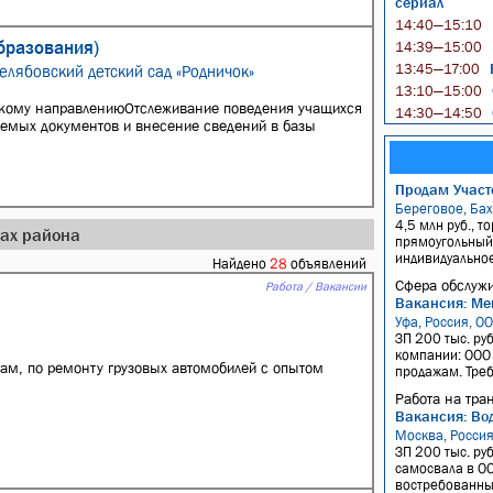
сериал
14:40—15:10
образования)
14:39—15:00
Б
13:45—17:00
елябовский детский сад «Родничок»
13:10—15:00
ескому направлениюОтслеживание поведения учащихся
14:30—14:50
емых документов и внесение сведений в базы
Продам Участо
Береговое, Ба
4,5 млн руб., то
дах района
прямоугольный,
индивидуальное
Найдено
28
объявлений
Сфера обслужи
Работа / Вакансии
Вакансия: Ме
Уфа, Россия, О
ЗП 200 тыс. ру
компании: ООО 
ам, по ремонту грузовых автомобилей с опытом
продажам. Требо
Работа на тра
Вакансия: Вод
Москва, Росси
ЗП 200 тыс. руб
самосвала в ОО
востребованным