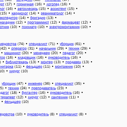
(17)
•
(16)
•
(16)
•
ерт
горничная
логопед
(16)
•
(15)
•
(15)
•
лог
автослесарь
ассистент
(15)
•
(14)
•
(14)
•
кардиолог
реаниматолог
(14)
•
(13)
•
экспедитор
бригадир
(12)
•
(12)
•
(12)
•
наладчик
программист
фармацевт
(10)
•
(10)
•
(10)
•
отник
психиатр
электромонтажник
(74)
•
(71)
•
(61)
•
медсестра
специалист
уборщик
(42)
•
(31)
•
(29)
•
(29)
•
оператор
начальник
техник
•
(20)
•
(20)
•
(20)
•
машинист
менеджер
педагог
(16)
•
(16)
•
(16)
•
тор
кладовщик
руководитель
)
•
(13)
•
(13)
•
(13)
•
библиотекарь
монтер
продавец
(11)
•
(11)
•
(10)
•
анитарка
фельдшер
монтажник
10)
•
(10)
хирург
•
(47)
•
(36)
•
(35)
•
уборщик
инженер
специалист
5)
•
(24)
•
(23)
•
техник
преподаватель
(18)
•
(16)
•
(16)
•
едагог
бухгалтер
руководитель
•
(12)
•
(12)
•
(11)
•
терапевт
хирург
сантехник
•
(10)
фельдшер
(10)
•
(8)
•
(8)
•
едсестра
руководитель
специалист