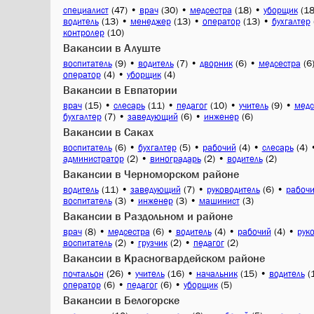
(47)
•
(30)
•
(18)
•
(18
специалист
врач
медсестра
уборщик
(13)
•
(13)
•
(13)
•
водитель
менеджер
оператор
бухгалтер
(10)
контролер
Вакансии в Алуште
(9)
•
(7)
•
(6)
•
(6
воспитатель
водитель
дворник
медсестра
(4)
•
(4)
оператор
уборщик
Вакансии в Евпатории
(15)
•
(11)
•
(10)
•
(9)
•
врач
слесарь
педагог
учитель
медс
(7)
•
(6)
•
(6)
бухгалтер
заведующий
инженер
Вакансии в Саках
(6)
•
(5)
•
(4)
•
(4)
воспитатель
бухгалтер
рабочий
слесарь
(2)
•
(2)
•
(2)
администратор
виноградарь
водитель
Вакансии в Черноморском районе
(11)
•
(7)
•
(6)
•
водитель
заведующий
руководитель
рабоч
(3)
•
(3)
•
(3)
воспитатель
инженер
машинист
Вакансии в Раздольном и районе
(8)
•
(6)
•
(4)
•
(4)
•
врач
медсестра
водитель
рабочий
рук
(2)
•
(2)
•
(2)
воспитатель
грузчик
педагог
Вакансии в Красногвардейском районе
(26)
•
(16)
•
(15)
•
(
почтальон
учитель
начальник
водитель
(6)
•
(6)
•
(5)
оператор
педагог
уборщик
Вакансии в Белогорске