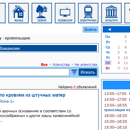
ЖИЛЬЁ
ЗЕМЛЯ
ТЕЛЕВИЗОР
ЭЛЕКТРИЧКА
КУЛЬТУРА
Войти
◄
Пн
6
 - кровельщик
Вт
7
Ср
1
8
Вакансии
Чт
2
9
Пт
3
10
Сб
4
11
Все
•
Агентства
•
Не агентства
Вс
5
12
Искать
Найдено
8
объявлений
О
13:05—17:05
по кровлям из штучных матер
Ю
14:50—17:00
йона-1»
13:50—16:55
трансляция и
и арочных основаниях в соответствии со
онусообразных и других крыш криволинейной
16:00—16:20
..
15:20—16:20
15:30—16:10