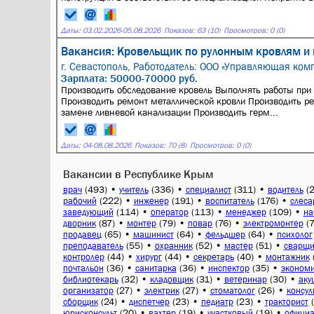
Даты:
03.02.2026
-
05.08.2026
Показов: 63 (10)
Просмотров: 0 (0)
Вакансия: Кровельщик по рулонным кровлям и 
г. Севастополь,
Работодатель: ООО «Управляющая комп
Зарплата: 50000-70000 руб.
Производить обследование кровель Выполнять работы при 
Производить ремонт металлической кровли Производить р
замене ливневой канализации Производить герм...
Даты:
04
-
08.08.2026
Показов: 70 (8)
Просмотров: 0 (0)
Вакансии в Республике Крым
(493)
•
(336)
•
(311)
•
(
врач
учитель
специалист
водитель
(222)
•
(191)
•
(176)
•
рабочий
инженер
воспитатель
слеса
(114)
•
(113)
•
(109)
•
заведующий
оператор
менеджер
на
(87)
•
(79)
•
(76)
•
(
дворник
монтер
повар
электромонтер
(65)
•
(64)
•
(64)
•
продавец
машинист
фельдшер
психолог
(55)
•
(52)
•
(51)
•
преподаватель
охранник
мастер
сварщи
(44)
•
(44)
•
(40)
•
контролер
хирург
секретарь
монтажник
(36)
•
(36)
•
(35)
•
почтальон
санитарка
инспектор
экономи
(32)
•
(31)
•
(30)
•
библиотекарь
кладовщик
ветеринар
аку
(27)
•
(27)
•
(26)
•
организатор
электрик
стоматолог
консул
(24)
•
(23)
•
(23)
•
сборщик
диспетчер
педиатр
тракторист
(20)
•
(19)
•
(19)
•
юрисконсульт
вахтер
участковый
официа