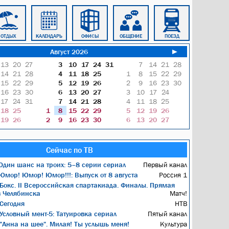
ОТДЫХ
КАЛЕНДАРЬ
ОФИСЫ
ОБЩЕНИЕ
ПОЕЗД
ТРОЛЛЕЙБУС
Август 2026
►
13
20
27
3
10
17
24
31
7
14
21
28
14
21
28
4
11
18
25
1
8
15
22
29
15
22
29
5
12
19
26
2
9
16
23
30
16
23
30
6
13
20
27
3
10
17
24
17
24
31
7
14
21
28
4
11
18
25
18
25
1
8
15
22
29
5
12
19
26
19
26
2
9
16
23
30
6
13
20
27
Сейчас по ТВ
дин шанс на троих: 5–8 серии сериал
Первый канал
мор! Юмор! Юмор!!!: Выпуск от 8 августа
Россия 1
Бокс. II Всероссийская спартакиада. Финалы. Прямая
з Челябинска
Матч!
Сегодня
НТВ
Условный мент-5: Татуировка сериал
Пятый канал
"Анна на шее". Милая! Ты услышь меня!
Культура