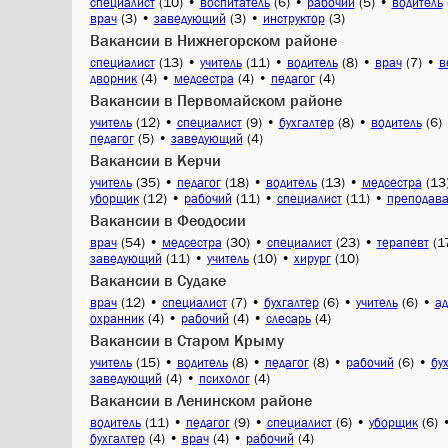
(10)
•
(6)
•
(5)
•
специалист
воспитатель
рабочий
водитель
(3)
•
(3)
•
(3)
врач
заведующий
инструктор
Вакансии в Нижнегорском районе
(13)
•
(11)
•
(8)
•
(7)
•
специалист
учитель
водитель
врач
в
(4)
•
(4)
•
(4)
дворник
медсестра
педагог
Вакансии в Первомайском районе
(12)
•
(9)
•
(8)
•
(6)
учитель
специалист
бухгалтер
водитель
(5)
•
(4)
педагог
заведующий
Вакансии в Керчи
(35)
•
(18)
•
(13)
•
(13
учитель
педагог
водитель
медсестра
(12)
•
(11)
•
(11)
•
уборщик
рабочий
специалист
преподава
Вакансии в Феодосии
(54)
•
(30)
•
(23)
•
(1
врач
медсестра
специалист
терапевт
(11)
•
(10)
•
(10)
заведующий
учитель
хирург
Вакансии в Судаке
(12)
•
(7)
•
(6)
•
(6)
•
врач
специалист
бухгалтер
учитель
ад
(4)
•
(4)
•
(4)
охранник
рабочий
слесарь
Вакансии в Старом Крыму
(15)
•
(8)
•
(8)
•
(6)
•
учитель
водитель
педагог
рабочий
бу
(4)
•
(4)
заведующий
психолог
Вакансии в Ленинском районе
(11)
•
(9)
•
(6)
•
(6)
водитель
педагог
специалист
уборщик
(4)
•
(4)
•
(4)
бухгалтер
врач
рабочий