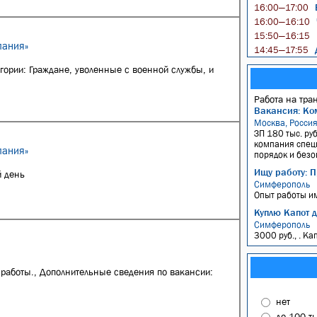
16:00—17:00
16:00—16:10
15:50—16:15
пания»
Д
14:45—17:55
ории: Граждане, уволенные с военной службы, и
Работа на тра
Вакансия: Ко
Москва, Росси
ЗП 180 тыс. руб
компания спец
пания»
порядок и безо
Ищу работу: П
й день
Симферополь
Опыт работы и
Куплю Капот д
Симферополь
3000 руб., . Ка
работы., Дополнительные сведения по вакансии:
нет
до 100 т