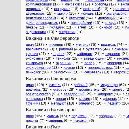
(17)
•
(17)
•
(17)
•
комплектовщик
массажист
ортопед
эксп
(16)
•
(16)
•
(16)
•
невролог
погрузчик
пожарный
травмато
(15)
•
(15)
•
(15)
•
дефектолог
маляр
мойщик
офтальмолог
(14)
•
(14)
•
(14)
•
рентгенолаборант
статистик
упаковщик
(13)
•
(13)
•
(13)
•
делопроизводитель
полицейский
токарь
(11)
•
(11)
•
(10)
•
(10)
•
пекарь
укладчик
агент
онколог
пл
(10)
•
(10)
эндоскопист
энергетик
Вакансии в Симферополе
(137)
•
(78)
•
(75)
•
(74)
•
врач
инженер
учитель
водитель
(50)
•
(46)
•
(44)
•
воспитатель
рабочий
бухгалтер
слесарь
(27)
•
(22)
•
(21)
•
(21)
грузчик
дворник
лаборант
терапевт
(19)
•
(18)
•
(16)
•
экономист
технолог
заведующий
инспек
(15)
•
(15)
•
(15)
•
(14
контролер
охранник
повар
сварщик
(13)
•
(12)
•
(11)
•
электромонтер
кассир
преподаватель
с
(10)
•
(10)
•
(10)
•
(
психолог
ремонтник
секретарь
сторож
Вакансии в Севастополе
(128)
•
(71)
•
(65)
•
(62)
врач
учитель
рабочий
медсестра
(31)
•
(29)
•
(26)
•
(2
водитель
слесарь
воспитатель
монтер
(23)
•
(22)
•
(18)
•
электромонтер
заведующий
лаборант
п
(16)
•
(15)
•
(13)
•
(12)
санитарка
повар
кассир
дворник
(10)
•
(10)
•
(10)
•
(10)
грузчик
методист
оператор
педиатр
Вакансии в Бахчисарае
(16)
•
(15)
•
(13)
•
(13)
•
врач
учитель
водитель
уборщик
м
(7)
•
(6)
•
(6)
педагог
дворник
психолог
Вакансии в Ялте