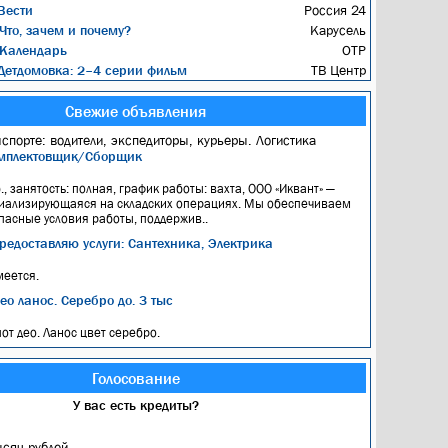
Вести
Россия 24
Что, зачем и почему?
Карусель
Календарь
ОТР
етдомовка: 2–4 серии фильм
ТВ Центр
Свежие объявления
нспорте: водители, экспедиторы, курьеры. Логистика
мплектовщик/Сборщик
я
., занятость: полная, график работы: вахта, ООО «Иквант» —
иализирующаяся на складских операциях. Мы обеспечиваем
пасные условия работы, поддержив..
редоставляю услуги: Сантехника, Электрика
меется.
ео ланос. Серебро до. 3 тыс
пот део. Ланос цвет серебро.
Голосование
У вас есть кредиты?
ысяч рублей