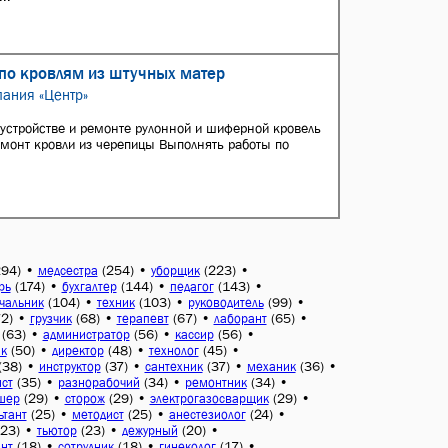
по кровлям из штучных матер
ания «Центр»
устройстве и ремонте рулонной и шиферной кровель
емонт кровли из черепицы Выполнять работы по
294)
•
(254)
•
(223)
•
медсестра
уборщик
(174)
•
(144)
•
(143)
•
рь
бухгалтер
педагог
(104)
•
(103)
•
(99)
•
чальник
техник
руководитель
72)
•
(68)
•
(67)
•
(65)
•
грузчик
терапевт
лаборант
(63)
•
(56)
•
(56)
•
администратор
кассир
(50)
•
(48)
•
(45)
•
к
директор
технолог
(38)
•
(37)
•
(37)
•
(36)
•
инструктор
сантехник
механик
(35)
•
(34)
•
(34)
•
ст
разнорабочий
ремонтник
(29)
•
(29)
•
(29)
•
шер
сторож
электрогазосварщик
(25)
•
(25)
•
(24)
•
ьтант
методист
анестезиолог
(23)
•
(23)
•
(20)
•
тьютор
дежурный
(18)
•
(18)
•
(17)
•
нт
сотрудник
гинеколог