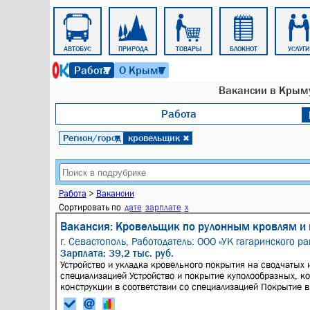
ТАКСИ
АВТОБУС
ПРИРОДА
ТОВАРЫ
БЛОКНОТ
УСЛУГИ
8 августа 2026 г. 16:05
Работа
О Крыме
▼
▼
Вакансии в Крыму
Работа
Регион/город
кровельщик
▼
✖
Работа
>
Вакансии
Сортировать по
дате
зарплате
x
Вакансия: Кровельщик по рулонным кровлям и 
г. Севастополь,
Работодатель: ООО «УК гагаринского ра
Зарплата: 39,2 тыс. руб.
Устройство и укладка кровельного покрытия на сводчатых 
специализацией Устройство и покрытие куполообразных, к
конструкции в соответствии со специализацией Покрытие в.