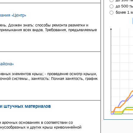
до 500 т
более 1 
ания «Центр»
ель. Должен знать: способы ремонта разметки и
примыкания всех видов. Требования, предъявляемые
района»
тивных элементов крыш; - проведение осмотр крыши,
чной системы., занятость: Полная занятость, график
 и штучных материалов
и арочных основаниях в соответствии со
онусообразных и других крыш криволинейной
..