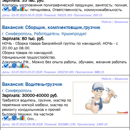
Зарплата: 33 тыс. руб.
Контроль изготовления полиграфической продукции, занятость: полная,
график работы: пятидневка, Ответственность, коммуникабельность.
Даты:
03.07.2023
-
24.07.2026
Показов: 56025 (50)
Просмотров: 295 (0)
Работа / Вакансии
Вакансия: Сборщик, комплектовщик,грузчик
г. Симферополь,
Работодатель: Крымпродукт
Зарплата: 80 тыс. руб.
НОЧЬ - Сборка товара бакалейной группы по накладной, НОЧЬ - с
20.00 до 08.00.
Сборка товара по накладной.
Официальное трудоустройство.
Документы РФ., Можно без опыта работы, обучаем, желание работать
и зарабатывать.
Даты:
03.07.2023
-
23.07.2026
Показов: 200219 (65)
Просмотров: 888 (0)
Работа / Вакансии
Вакансия: Водитель-грузчик
г. Симферополь
Зарплата: 30000-40000 руб.
Требуется водитель, грузчик, мастер по
перетяжке мягкой мебели, мастер по
ремонту холодильников и прочей
бытовой техники. На частное
предприятие., Опл...
Даты:
19.07.2023
-
09.08.2026
Показов: 602986 (176)
Просмотров: 1460 (0)