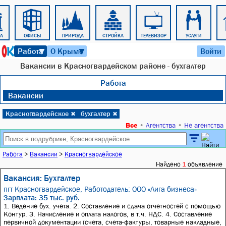
РА
ОФИСЫ
ПРИРОДА
СТРОЙКА
ТЕЛЕВИЗОР
УСЛУГИ
9 августа 2026 г. 18:26
Работа
О Крыме
Войти
▼
▼
Вакансии в Красногвардейском районе - бухгалтер
Работа
Вакансии
Красногвардейское
бухгалтер
✖
✖
Все
•
Агентства
•
Не агентства
Работа
>
Вакансии
>
Красногвардейское
Найдено
1
объявление
Вакансия: Бухгалтер
пгт Красногвардейское,
Работодатель: ООО «Лига бизнеса»
Зарплата: 35 тыс. руб.
1. Ведение бух. учета. 2. Составление и сдача отчетностей с помощью
Контур. 3. Начисление и оплата налогов, в т.ч. НДС. 4. Составление
первичной документации (счета, счета-фактуры, товарные накладные,