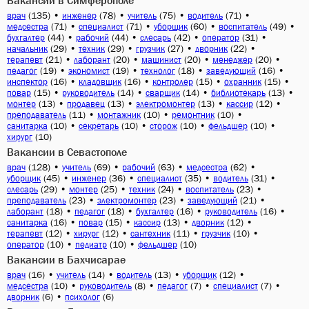
Вакансии в Симферополе
(135)
•
(78)
•
(75)
•
(71)
•
врач
инженер
учитель
водитель
(71)
•
(71)
•
(60)
•
(49)
•
медсестра
специалист
уборщик
воспитатель
(44)
•
(44)
•
(42)
•
(31)
•
бухгалтер
рабочий
слесарь
оператор
(29)
•
(29)
•
(27)
•
(22)
•
начальник
техник
грузчик
дворник
(21)
•
(20)
•
(20)
•
(20)
•
терапевт
лаборант
машинист
менеджер
(19)
•
(19)
•
(18)
•
(16)
•
педагог
экономист
технолог
заведующий
(16)
•
(16)
•
(15)
•
(15)
•
инспектор
кладовщик
контролер
охранник
(15)
•
(14)
•
(14)
•
(13)
•
повар
руководитель
сварщик
библиотекарь
(13)
•
(13)
•
(13)
•
(12)
•
монтер
продавец
электромонтер
кассир
(11)
•
(10)
•
(10)
•
преподаватель
монтажник
ремонтник
(10)
•
(10)
•
(10)
•
(10)
•
санитарка
секретарь
сторож
фельдшер
(10)
хирург
Вакансии в Севастополе
(128)
•
(69)
•
(63)
•
(62)
•
врач
учитель
рабочий
медсестра
(45)
•
(36)
•
(35)
•
(31)
•
уборщик
инженер
специалист
водитель
(29)
•
(25)
•
(24)
•
(23)
•
слесарь
монтер
техник
воспитатель
(23)
•
(23)
•
(21)
•
преподаватель
электромонтер
заведующий
(18)
•
(18)
•
(16)
•
(16)
•
лаборант
педагог
бухгалтер
руководитель
(16)
•
(15)
•
(13)
•
(12)
•
санитарка
повар
кассир
дворник
(12)
•
(12)
•
(11)
•
(10)
•
терапевт
хирург
сантехник
грузчик
(10)
•
(10)
•
(10)
оператор
педиатр
фельдшер
Вакансии в Бахчисарае
(16)
•
(14)
•
(13)
•
(12)
•
врач
учитель
водитель
уборщик
(10)
•
(8)
•
(7)
•
(7)
•
медсестра
руководитель
педагог
специалист
(6)
•
(6)
дворник
психолог