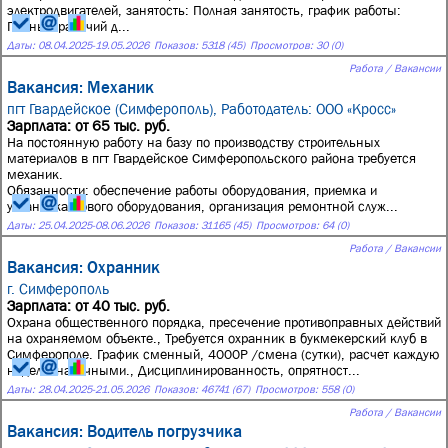
электродвигателей, занятость: Полная занятость, график работы:
Полный рабочий д...
Даты:
08.04.2025
-
19.05.2026
Показов: 5318 (45)
Просмотров: 30 (0)
Работа / Вакансии
Вакансия: Механик
пгт Гвардейское (Симферополь),
Работодатель: ООО «Кросс»
Зарплата: от 65 тыс. руб.
На постоянную работу на базу по производству строительных
материалов в пгт Гвардейское Симферопольского района требуется
механик.
Обязанности: обеспечение работы оборудования, приемка и
установка нового оборудования, организация ремонтной служ...
Даты:
25.04.2025
-
08.06.2026
Показов: 31165 (45)
Просмотров: 64 (0)
Работа / Вакансии
Вакансия: Охранник
г. Симферополь
Зарплата: от 40 тыс. руб.
Охрана общественного порядка, пресечение противоправных действий
на охраняемом объекте., Требуется охранник в букмекерский клуб в
Симферополе. График сменный, 4000Р /смена (сутки), расчет каждую
неделю наличными., Дисциплинированность, опрятност...
Даты:
28.04.2025
-
21.05.2026
Показов: 46741 (67)
Просмотров: 558 (0)
Работа / Вакансии
Вакансия: Водитель погрузчика