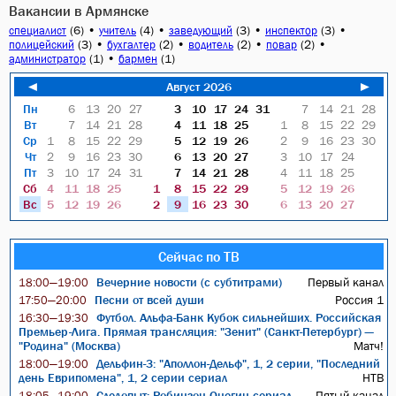
Вакансии в Армянске
(6)
•
(4)
•
(3)
•
(3)
•
специалист
учитель
заведующий
инспектор
(3)
•
(2)
•
(2)
•
(2)
•
полицейский
бухгалтер
водитель
повар
(1)
•
(1)
администратор
бармен
◄
Август 2026
►
Пн
6
13
20
27
3
10
17
24
31
7
14
21
28
Вт
7
14
21
28
4
11
18
25
1
8
15
22
29
Ср
1
8
15
22
29
5
12
19
26
2
9
16
23
30
Чт
2
9
16
23
30
6
13
20
27
3
10
17
24
Пт
3
10
17
24
31
7
14
21
28
4
11
18
25
Сб
4
11
18
25
1
8
15
22
29
5
12
19
26
Вс
5
12
19
26
2
9
16
23
30
6
13
20
27
Сейчас по ТВ
Вечерние новости (с субтитрами)
Первый канал
18:00—19:00
Песни от всей души
Россия 1
17:50—20:00
Футбол. Альфа-Банк Кубок сильнейших. Российская
16:30—19:30
Премьер-Лига. Прямая трансляция: "Зенит" (Санкт-Петербург) —
"Родина" (Москва)
Матч!
Дельфин-3: "Аполлон-Дельф", 1, 2 серии, "Последний
18:00—19:00
день Еврипомена", 1, 2 серии сериал
НТВ
Следопыт: Робинзон Онегин сериал
Пятый канал
18:05—19:00