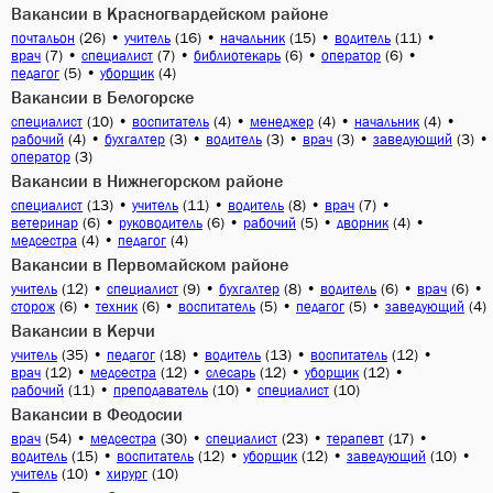
Вакансии в Красногвардейском районе
(26)
•
(16)
•
(15)
•
(11)
•
почтальон
учитель
начальник
водитель
(7)
•
(7)
•
(6)
•
(6)
•
врач
специалист
библиотекарь
оператор
(5)
•
(4)
педагог
уборщик
Вакансии в Белогорске
(10)
•
(4)
•
(4)
•
(4)
•
специалист
воспитатель
менеджер
начальник
(4)
•
(3)
•
(3)
•
(3)
•
(3)
•
рабочий
бухгалтер
водитель
врач
заведующий
(3)
оператор
Вакансии в Нижнегорском районе
(13)
•
(11)
•
(8)
•
(7)
•
специалист
учитель
водитель
врач
(6)
•
(6)
•
(5)
•
(4)
•
ветеринар
руководитель
рабочий
дворник
(4)
•
(4)
медсестра
педагог
Вакансии в Первомайском районе
(12)
•
(9)
•
(8)
•
(6)
•
(6)
•
учитель
специалист
бухгалтер
водитель
врач
(6)
•
(6)
•
(5)
•
(5)
•
(4)
сторож
техник
воспитатель
педагог
заведующий
Вакансии в Керчи
(35)
•
(18)
•
(13)
•
(12)
•
учитель
педагог
водитель
воспитатель
(12)
•
(12)
•
(12)
•
(12)
•
врач
медсестра
слесарь
уборщик
(11)
•
(10)
•
(10)
рабочий
преподаватель
специалист
Вакансии в Феодосии
(54)
•
(30)
•
(23)
•
(17)
•
врач
медсестра
специалист
терапевт
(15)
•
(12)
•
(12)
•
(10)
•
водитель
воспитатель
уборщик
заведующий
(10)
•
(10)
учитель
хирург