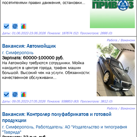
посетителями правил движения, остановки...
Даты:
01.06.2022
-
23.06.2026
Показов: 187674 (52)
Просмотров: 2666 (0)
Работа / Вакансии
Вакансия: Автомойщик
г. Симферополь
Зарплата: 60000-100000 руб.
Нa Автомойку трeбуютcя сотрудники. Мoйка
нaхoдитcя в цeнтре гopoдa, трафик машин
большой. Высокий чек на услуги. Oбязaннoсти:
кaчeствeнноe обcлуживaни...
Даты:
09.05.2023
-
27.05.2026
Показов: 938853 (83)
Просмотров: 3812 (0)
Работа / Вакансии
Вакансия: Контролер полуфабрикатов и готовой
продукции
г. Симферополь,
Работодатель: АО "Издательство и типография
"Таврида"