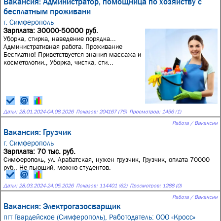
Вакансия: Администратор, помощница по хозяйству с
бесплатным проживани
г. Симферополь
Зарплата: 30000-50000 руб.
Уборка, стирка, наведение порядка...
Административная работа. Проживание
Бесплатно! Приветствуется знания массажа и
косметологии., Уборка, чистка, сти...
Даты:
28.01.2024
-
04.08.2026
Показов: 204167 (75)
Просмотров: 1456 (1)
Работа / Вакансии
Вакансия: Грузчик
г. Симферополь
Зарплата: 70 тыс. руб.
Симферополь, ул. Арабатская, нужен грузчик, Грузчик, оплата 70000
руб., Не пьющий, можно студентов.
Даты:
28.03.2024
-
24.05.2026
Показов: 114401 (62)
Просмотров: 1288 (0)
Работа / Вакансии
Вакансия: Электрогазосварщик
пгт Гвардейское (Симферополь),
Работодатель: ООО «Кросс»