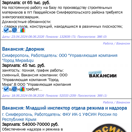
Зарплата: от 65 тыс. руб.
На постоянную работу на базу по производству строительных
материалов в пгт Гвардейское Симферопольского района требуется
электрогазосварщик.
Должностные обязанности:
- сварка узлов, конструкций, находящихся в различных плоскостях;
- ручная...
Даты:
23.04.2024
-
08.06.2026
Показов: 132839 (71)
Просмотров: 386 (0)
Работа / Вакансии
Вакансия: Дворник
Симферополь,
Работодатель: ООО "Управляющая компания
"Город Мира&qu
Зарплата: 45 тыс. руб.
занятость: полная, график работы:
сменный, Вакансия компании: ООО
"Управляющая компания "Город
Мира".В ООО "Управляющая компания
"Город Мира" требует...
Даты:
18.06.2024
-
09.08.2026
Показов: 52033 (209)
Просмотров: 366 (1)
Работа / Вакансии
Вакансия: Младший инспектор отдела режима и надзора
г. Симферополь,
Работодатель: ФКУ ИК-1 УФСИН России по
Республике Крым
Зарплата: 54000-70000 руб.
Обеспечение надзора и режима в