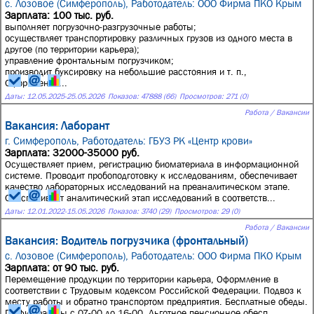
с. Лозовое (Симферополь),
Работодатель: ООО Фирма ПКО Крым
Зарплата: 100 тыс. руб.
выполняет погрузочно-разгрузочные работы;
осуществляет транспортировку различных грузов из одного места в
другое (по территории карьера);
управление фронтальным погрузчиком;
производит буксировку на небольшие расстояния и т. п.,
Оформление...
Даты:
12.05.2025
-
25.05.2026
Показов: 47888 (66)
Просмотров: 271 (0)
Работа / Вакансии
Вакансия: Лаборант
г. Симферополь,
Работодатель: ГБУЗ РК «Центр крови»
Зарплата: 32000-35000 руб.
Осуществляет прием, регистрацию биоматериала в информационной
системе. Проводит пробоподготовку к исследованиям, обеспечивает
качество лабораторных исследований на преаналитическом этапе.
Обеспечивает аналитический этап исследований в соответств...
Даты:
12.01.2022
-
15.05.2026
Показов: 3740 (29)
Просмотров: 29 (0)
Работа / Вакансии
Вакансия: Водитель погрузчика (фронтальный)
с. Лозовое (Симферополь),
Работодатель: ООО Фирма ПКО Крым
Зарплата: от 90 тыс. руб.
Перемещение продукции по территории карьера, Оформление в
соответствии с Трудовым кодексом Российской Федерации. Подвоз к
месту работы и обратно транспортом предприятия. Бесплатные обеды.
График работы с 07-00 до 16-00. Льготное пенсионное обесп...