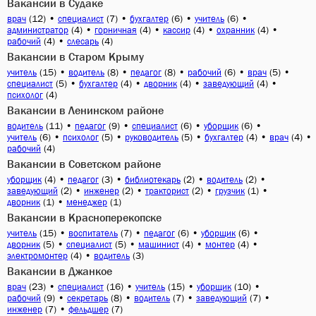
Вакансии в Судаке
(12)
•
(7)
•
(6)
•
(6)
•
врач
специалист
бухгалтер
учитель
(4)
•
(4)
•
(4)
•
(4)
•
администратор
горничная
кассир
охранник
(4)
•
(4)
рабочий
слесарь
Вакансии в Старом Крыму
(15)
•
(8)
•
(8)
•
(6)
•
(5)
•
учитель
водитель
педагог
рабочий
врач
(5)
•
(4)
•
(4)
•
(4)
•
специалист
бухгалтер
дворник
заведующий
(4)
психолог
Вакансии в Ленинском районе
(11)
•
(9)
•
(6)
•
(6)
•
водитель
педагог
специалист
уборщик
(6)
•
(5)
•
(5)
•
(4)
•
(4)
•
учитель
психолог
руководитель
бухгалтер
врач
(4)
рабочий
Вакансии в Советском районе
(4)
•
(3)
•
(2)
•
(2)
•
уборщик
педагог
библиотекарь
водитель
(2)
•
(2)
•
(2)
•
(1)
•
заведующий
инженер
тракторист
грузчик
(1)
•
(1)
дворник
менеджер
Вакансии в Красноперекопске
(15)
•
(7)
•
(6)
•
(6)
•
учитель
воспитатель
педагог
уборщик
(5)
•
(5)
•
(4)
•
(4)
•
дворник
специалист
машинист
монтер
(4)
•
(3)
электромонтер
водитель
Вакансии в Джанкое
(23)
•
(16)
•
(15)
•
(10)
•
врач
специалист
учитель
уборщик
(9)
•
(8)
•
(7)
•
(7)
•
рабочий
секретарь
водитель
заведующий
(7)
•
(7)
инженер
фельдшер