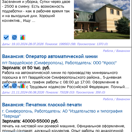
Заселения и уборка, Сутки через двое
- 2500 в смену. Есть возможность
подработки - как в рабочее время так
и на выходные дни. Хороший
коллектив., Ищу ...
Даты:
19.10.2024
-
28.07.2026
Показов: 199563 (58)
Просмотров: 1370 (0)
Работа / Вакансии
Вакансия: Оператор автоматической линии
пгт Гвардейское (Симферополь),
Работодатель: ООО "Кросс"
Зарплата: от 50 тыс. руб.
Работа на автоматической линии по производству минерального
порошка в пгт Гвардейское Симферопольского района., 5-дневная
рабочая неделя, график работы с 08:00 до 17:00. Оформление в
соответствии с Трудовым кодексом Российской Федерации. Полный....
Даты:
21.11.2024
-
06.08.2026
Показов: 75028 (53)
Просмотров: 356 (0)
Работа / Вакансии
Вакансия: Печатник плоской печати
г. Симферополь,
Работодатель: АО "Издательство и типография
"Таврида"
Зарплата: 40000-55000 руб.
печать на листовой или ролевой машине, Официальное оформление,
полный соцпакет, дружный коллектив, Опыт работы по аналогичной