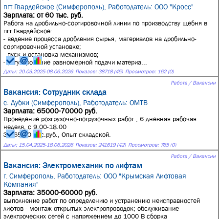
пгт Гвардейское (Симферополь),
Работодатель: ООО "Кросс"
Зарплата: от 60 тыс. руб.
Работа на дробильно-сортировочной линии по производству щебня в
пгт Гвардейское:
- ведение процесса дробления сырья, материалов на дробильно-
сортировочной установке;
- пуск и остановка механизмов;
- регулирование равномерной подачи материа...
Даты:
20.03.2025
-
08.06.2026
Показов: 38718 (45)
Просмотров: 162 (0)
Работа / Вакансии
Вакансия: Сотрудник склада
с. Дубки (Симферополь),
Работодатель: ОМТВ
Зарплата: 65000-70000 руб.
Проведение розгрузочно-погрузочных работ., 6 дневная рабочая
неделя, с 9.00-18.00
ЗП 65-70 тыс.руб., Опыт складской.
Даты:
15.04.2025
-
18.06.2026
Показов: 241619 (42)
Просмотров: 765 (0)
Работа / Вакансии
Вакансия: Электромеханик по лифтам
г. Симферополь,
Работодатель: ООО "Крымская Лифтовая
Компания"
Зарплата: 35000-60000 руб.
выполнение работ по определению и устранению неисправностей
лифтов - монтаж открытых электропроводок; обслуживание
электроческих сетей с напряжением до 1000 В сборка