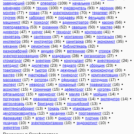
(109)
•
(109)
•
(104)
•
заведующий
оператор
начальник
(103)
•
(100)
•
(93)
•
(86)
•
менеджер
техник
руководитель
дворник
(77)
•
(73)
•
(70)
•
(67)
•
монтер
повар
электромонтер
терапевт
(63)
•
(63)
•
(63)
•
(63)
•
грузчик
лаборант
продавец
фельдшер
(62)
•
(60)
•
(56)
•
(56)
•
машинист
психолог
администратор
кассир
(53)
•
(52)
•
(50)
•
(48)
•
преподаватель
охранник
сварщик
мастер
(47)
•
(44)
•
(43)
•
(41)
•
директор
хирург
технолог
контролер
(39)
•
(37)
•
(36)
•
(36)
•
секретарь
сантехник
монтажник
почтальон
(35)
•
(35)
•
(35)
•
(35)
•
инспектор
инструктор
санитарка
экономист
(34)
•
(34)
•
(32)
•
механик
ремонтник
библиотекарь
(30)
•
(29)
•
(29)
•
(29)
•
разнорабочий
акушер
ветеринар
сторож
(29)
•
(28)
•
(27)
•
электрогазосварщик
кладовщик
организатор
(26)
•
(26)
•
(25)
•
(24)
•
стоматолог
электрик
консультант
анестезиолог
(24)
•
(23)
•
(23)
•
(23)
•
методист
диспетчер
педиатр
сборщик
(23)
•
(23)
•
(20)
•
(20)
•
тракторист
тьютор
дежурный
юрисконсульт
(19)
•
(19)
•
(17)
•
(17)
•
вахтер
участковый
гинеколог
комплектовщик
(17)
•
(17)
•
(17)
•
(17)
•
массажист
ортопед
официант
сотрудник
(17)
•
(16)
•
(16)
•
(16)
•
эксперт
невролог
пожарный
травматолог
(15)
•
(15)
•
(15)
•
(15)
•
ассистент
горничная
дефектолог
логопед
(15)
•
(14)
•
(14)
•
(14)
•
офтальмолог
кардиолог
маляр
мойщик
(14)
•
(14)
•
(14)
•
(14)
•
погрузчик
реаниматолог
статистик
экспедитор
(13)
•
(13)
•
(13)
•
автослесарь
бригадир
полицейский
(13)
•
(13)
•
(13)
•
рентгенолаборант
токарь
упаковщик
(12)
•
(12)
•
(12)
•
делопроизводитель
наладчик
программист
(12)
•
(10)
•
(10)
•
(10)
•
фармацевт
агент
онколог
плотник
(10)
•
(10)
•
(10)
•
укладчик
электромонтажник
эндоскопист
(10)
энергетик