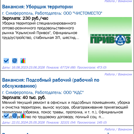
Работа / Вакансии
Вакансия: Уборщик территории
г. Симферополь,
Работодатель: ООО "ЧИСТОМЕСТО"
Зарплата: 230 руб./час
Уборка территорий специализированного
оптово-розничного продовольственного
рынка "Крымский Привоз", Официальное
трудоустройство, стабильная ЗП, шестид...
Даты:
16.08.2023
-
23.06.2026
Показов: 67724 (66)
Просмотров: 473 (0)
Работа / Вакансии
Вакансия: Подсобный рабочий (рабочий по
обслуживанию)
г. Симферополь,
Работодатель: ООО "КДС"
Зарплата: 40 тыс. руб.
Мелкий текущий ремонт в офисных и подсобных помещениях, уборка
и очистка территории, вынос мусора, облагораживание прилегающей
территории (обрезка, покос травы, прополка, и т. п.), Официальное
трудоустройство по трудовому договору, полный соц. п...
Даты:
22.01.2024
-
25.05.2026
Показов: 32101 (54)
Просмотров: 145 (0)
Работа / Вакансии