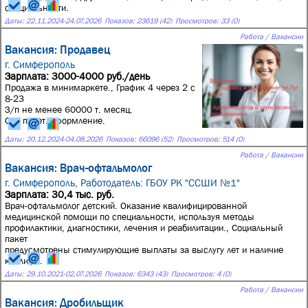
специальности.
Даты:
22.11.2024
-
24.07.2026
Показов: 23619 (42)
Просмотров: 33 (0)
Работа / Вакансии
Вакансия: Продавец
г. Симферополь
Зарплата: 3000-4000 руб./день
Продажа в минимаркете., График 4 через 2 с
8-23
З/п не менее 60000 т. месяц.
Соц пакет. оформление.
Даты:
20.12.2024
-
04.08.2026
Показов: 66096 (52)
Просмотров: 514 (0)
Работа / Вакансии
Вакансия: Врач-офтальмолог
г. Симферополь,
Работодатель: ГБОУ РК "ССШИ №1"
Зарплата: 30,4 тыс. руб.
Врач-офтальмолог детский. Оказание квалифицированной
медицинской помощи по специальности, используя методы
профилактики, диагностики, лечения и реабилитации., Социальный
пакет
предусмотрены стимулирующие выплаты за выслугу лет и наличие
квалиф...
Даты:
29.10.2021
-
02.07.2026
Показов: 6343 (43)
Просмотров: 4 (0)
Работа / Вакансии
Вакансия: Дробильщик