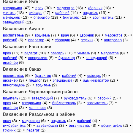
Вакансии в Ялте
(47)
•
(30)
•
(18)
•
(18)
•
специалист
врач
медсестра
уборщик
(18)
•
(17)
•
(14)
•
(13)
•
учитель
слесарь
рабочий
водитель
(13)
•
(13)
•
(11)
•
(11)
•
менеджер
оператор
бухгалтер
воспитатель
(11)
заведующий
Вакансии в Алуште
(9)
•
(7)
•
(6)
•
(6)
•
(6)
•
воспитатель
водитель
врач
дворник
медсестра
(6)
•
(4)
•
(4)
•
(3)
•
(3)
рабочий
оператор
уборщик
грузчик
контролер
Вакансии в Евпатории
(15)
•
(10)
•
(10)
•
(9)
•
(8)
•
врач
педагог
слесарь
учитель
медсестра
(8)
•
(8)
•
(7)
•
(6)
•
рабочий
специалист
бухгалтер
заведующий
(6)
инженер
Вакансии в Саках
(6)
•
(5)
•
(4)
•
(4)
•
воспитатель
бухгалтер
рабочий
слесарь
(3)
•
(3)
•
(3)
•
(2)
•
инженер
педагог
специалист
администратор
(2)
•
(2)
виноградарь
водитель
Вакансии в Черноморском районе
(11)
•
(7)
•
(6)
•
(5)
•
водитель
заведующий
руководитель
рабочий
(4)
•
(4)
•
(3)
•
(3)
•
врач
специалист
библиотекарь
воспитатель
(3)
•
(3)
инженер
машинист
Вакансии в Раздольном и районе
(8)
•
(6)
•
(4)
•
(4)
•
врач
медсестра
водитель
рабочий
(4)
•
(3)
•
(3)
•
(2)
•
руководитель
заведующий
организатор
воспитатель
(2)
•
(2)
грузчик
педагог