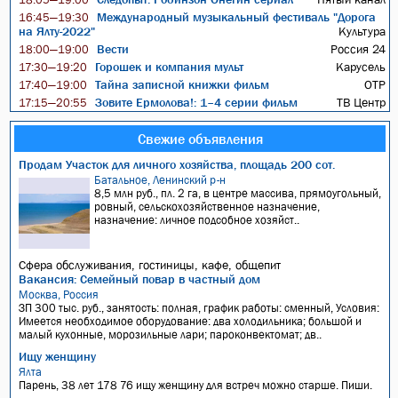
Международный музыкальный фестиваль "Дорога
16:45—19:30
на Ялту-2022"
Культура
Вести
Россия 24
18:00—19:00
Горошек и компания мульт
Карусель
17:30—19:20
Тайна записной книжки фильм
ОТР
17:40—19:00
Зовите Ермолова!: 1–4 серии фильм
ТВ Центр
17:15—20:55
Свежие объявления
Продам Участок для личного хозяйства, площадь 200 сот.
Батальное, Ленинский р-н
8,5 млн руб., пл. 2 га, в центре массива, прямоугольный,
ровный, сельскохозяйственное назначение,
назначение: личное подсобное хозяйст..
Сфера обслуживания, гостиницы, кафе, общепит
Вакансия: Семейный повар в частный дом
Москва, Россия
ЗП 300 тыс. руб., занятость: полная, график работы: сменный, Условия:
Имеется необходимое оборудование: два холодильника; большой и
малый кухонные, морозильные лари; пароконвектомат; дв..
Ищу женщину
Ялта
Парень, 38 лет 178 76 ищу женщину для встреч можно старше. Пиши.