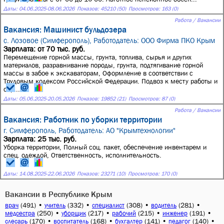
Даты:
04.06.2025
-
08.06.2026
Показов: 45210 (50)
Просмотров: 163 (0)
Работа / Вакансии
Вакансия: Машинист бульдозера
с. Лозовое (Симферополь),
Работодатель: ООО Фирма ПКО Крым
Зарплата: от 70 тыс. руб.
Перемещение горной массы, грунта, топлива, сырья и других
материалов, разравнивание породы, грунта, подтягивание горной
массы в забое к экскаваторам, Оформление в соответствии с
Трудовым кодексом Российской Федерации. Подвоз к месту работы и
обр...
Даты:
05.06.2025
-
20.05.2026
Показов: 19852 (21)
Просмотров: 87 (0)
Работа / Вакансии
Вакансия: Работник по уборки территории
г. Симферополь,
Работодатель: АО "Крымтехнологии"
Зарплата: 25 тыс. руб.
Уборка территории, Полный соц. пакет, обеспечение инвентарем и
спец. одеждой, Ответственность, исполнительность.
Даты:
14.08.2025
-
22.06.2026
Показов: 23271 (10)
Просмотров: 170 (0)
Вакансии в Республике Крым
(491)
•
(332)
•
(308)
•
(281)
•
врач
учитель
специалист
водитель
(250)
•
(217)
•
(215)
•
(191)
•
медсестра
уборщик
рабочий
инженер
(170)
•
(168)
•
(141)
•
(140)
•
слесарь
воспитатель
бухгалтер
педагог