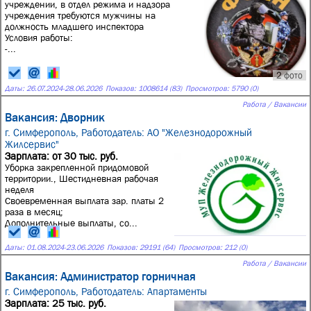
учреждении, в отдeл режима и надзора
учреждения требуются мужчины нa
должнocть млaдшeгo инспектoра
Условия работы:
-...
2 фото
Даты:
26.07.2024
-
28.06.2026
Показов: 1008614 (83)
Просмотров: 5790 (0)
Работа / Вакансии
Вакансия: Дворник
г. Симферополь,
Работодатель: АО "Железнодорожный
Жилсервис"
Зарплата: от 30 тыс. руб.
Уборка закрепленной придомовой
территории., Шестидневная рабочая
неделя
Своевременная выплата зар. платы 2
раза в месяц;
Дополнительные выплаты, со...
Даты:
01.08.2024
-
23.06.2026
Показов: 29191 (64)
Просмотров: 212 (0)
Работа / Вакансии
Вакансия: Администратор горничная
г. Симферополь,
Работодатель: Апартаменты
Зарплата: 25 тыс. руб.