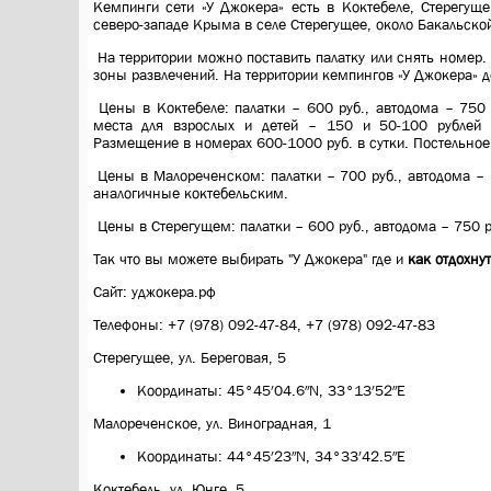
Кемпинги сети «У Джокера» есть в Коктебеле, Стерегущ
северо-западе Крыма в селе Стерегущее, около Бакальской
На территории можно поставить палатку или снять номер. И
зоны развлечений. На территории кемпингов «У Джокера» д
Цены в Коктебеле: палатки – 600 руб., автодома – 750 
места для взрослых и детей – 150 и 50-100 рублей с
Размещение в номерах 600-1000 руб. в сутки. Постельное 
Цены в Малореченском: палатки – 700 руб., автодома – 
аналогичные коктебельским.
Цены в Стерегущем: палатки – 600 руб., автодома – 750 р
Так что вы можете выбирать "У Джокера" где и
как отдохну
Сайт: уджокера.рф
Телефоны: +7 (978) 092-47-84, +7 (978) 092-47-83
Стерегущее, ул. Береговая, 5
Координаты: 45°45′04.6″N, 33°13′52″E
Малореченское, ул. Виноградная, 1
Координаты: 44°45′23″N, 34°33′42.5″E
Коктебель, ул. Юнге, 5