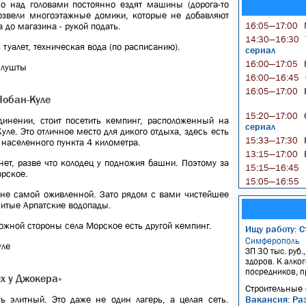
 над головами постоянно ездят машины (дорога-то
озвели многоэтажные домики, которые не добавляют
М
 до магазина - рукой подать.
16:05—17:00
14:30—16:30
 туалет, техническая вода (по расписанию).
сериал
В
16:00—17:05
Алушты
16:00—16:45
В
16:05—17:00
Чобан-Куле
С
15:20—17:00
инении, стоит посетить кемпинг, расположенный на
сериал
уле. Это отличное место для дикого отдыха, здесь есть
15:33—17:30
 населенного пункта 4 километра.
Б
13:15—17:00
нет, разве что колодец у подножия башни. Поэтому за
15:15—16:45
орское.
15:05—16:55
 не самой оживленной. Зато рядом с вами чистейшее
итые Арпатские водопады.
ожной стороны села Морское есть другой кемпинг.
Ищу работу: С
Симферополь
уле
ЗП 30 тыс. руб.
здоров. К алко
посредников, п
ях у Джокера»
Строительные 
 элитный. Это даже не один лагерь, а целая сеть.
Вакансия: Ра