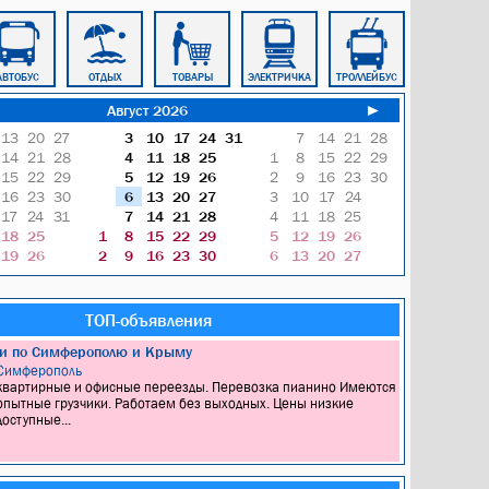
АВТОБУС
ОТДЫХ
ТОВАРЫ
ЭЛЕКТРИЧКА
ТРОЛЛЕЙБУС
ТАКСИ
Август 2026
►
13
20
27
3
10
17
24
31
7
14
21
28
14
21
28
4
11
18
25
1
8
15
22
29
15
22
29
5
12
19
26
2
9
16
23
30
16
23
30
6
13
20
27
3
10
17
24
17
24
31
7
14
21
28
4
11
18
25
18
25
1
8
15
22
29
5
12
19
26
19
26
2
9
16
23
30
6
13
20
27
ТОП-объявления
ки по Симферополю и Крыму
Симферополь
квартирные и офисные переезды. Перевозка пианино Имеются
опытные грузчики. Работаем без выходных. Цены низкие
доступные...