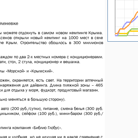
Оленевке
 можете отдохнуть в самом новом кемпинге Крыма.
ксенов открыли новый кемпинг на 1000 мест в селе
eme Крым. Строительство обошлось в 300 миллионов
аждом по два 2-х местных номера с кондиционерами.
и, стол, 2 стула, кондиционер и вешалка.
лы «Морской» и «Крымский».
жен, охраняется, есть свет. На территории аптечный
 снаряжения для дайвинга. Длина пляжной зоны – 465
и для отдыха у моря, фудкорт, продуктовый магазин.
льно меняться в большую сторону).
авто (200 руб./сутки), питание, смена белья (300 руб.
одильником, сейфом (100 руб.), мини-баром (300 руб./
пинга компания «Библио Глобус».
аная и удобная, но не идущая ни в какое сравнение с