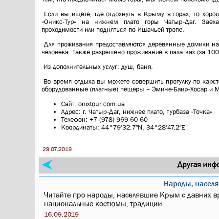
Если вы ищете, где отдохнуть в Крыму в горах, то хоро
«Оникс-Тур» на нижнем плато горы Чатыр-Даг. Зае
проходимости или подняться по Ишачьей тропе.
Для проживания предоставляются деревянные домики на 2
человека. Также разрешено проживание в палатках (за 100 
Из дополнительных услуг: душ, баня.
Во время отдыха вы можете совершить прогулку по карст
оборудованные (платные) пещеры – Эмине-Баир-Хосар и 
Сайт: onixtour.com.ua
Адрес: г. Чатыр-Даг, нижнее плато, турбаза «Точка»
Телефон: +7 (978) 969-60-60
Координаты: 44°79′32.7″N, 34°28′47.2″E
29.07.2019
Другая инф
Народы, насел
Читайте про народы, населявшие Крым с давних в
национальные костюмы, традиции.
16.09.2019