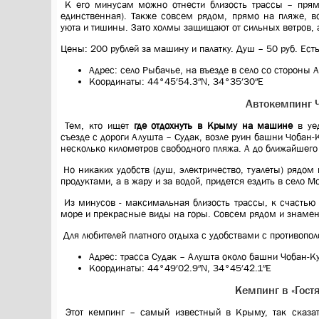
К его минусам можно отнести близость трассы – прямо
единственная). Также совсем рядом, прямо на пляже, в
уюта и тишины. Зато холмы защищают от сильных ветров, а
Цены: 200 рублей за машину и палатку. Душ – 50 руб. Есть
Адрес: село Рыбачье, на въезде в село со стороны 
Координаты: 44°45′54.3″N, 34°35′30″E
Автокемпинг 
Тем, кто ищет
где отдохнуть в Крыму на машине
в уед
съезде с дороги Алушта – Судак, возле руин башни Чобан-К
несколько километров свободного пляжа. А до ближайшего
Но никаких удобств (душ, электричество, туалеты) рядом 
продуктами, а в жару и за водой, придется ездить в село М
Из минусов - максимальная близость трассы, к счастью
море и прекрасные виды на горы. Совсем рядом и знамен
Для любителей платного отдыха с удобствами с противопол
Адрес: трасса Судак – Алушта около башни Чобан-К
Координаты: 44°49′02.9″N, 34°45′42.1″E
Кемпинг в «Гост
Этот кемпинг – самый известный в Крыму, так сказать