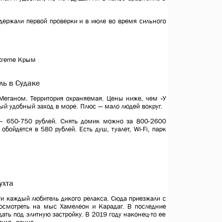
держали первой проверки и в июле во время сильного
xtreme Крым
ль в Судаке
Меганом. Территория охраняемая. Цены ниже, чем «У
ый удобный заход в море. Плюс — мало людей вокруг.
 – 650-750 рублей. Снять домик можно за 800-2600
 обойдется в 580 рублей. Есть душ, туалет, Wi-Fi, парк
ухта
чти каждый любитель дикого релакса. Сюда приезжали с
 посмотреть на мыс
Хамелеон
и Карадаг. В последние
тдать под элитную застройку. В 2019 году наконец-то ее