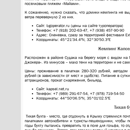
поселковым пляжем «Майами».
К сожалению, нужно сказать, что домики кемпинга не вы
ветра перевернуло 2 из них.
Сайт: bgoperator.ru (цены на сайте туроператора)
Телефон: +7 (918) 202-63-47, +7 (938) 457-90-90
Адрес: Оленевка, сразу за территорией фестиваля E
Координаты: 45°21′34.4″N, 32°30′50.3″E
Кемпинг Капсе
Расположен в районе Судака на берегу моря с видом на 
Джокера». Из минусов – мало тени на территории и не сам
Цены: проживание в палатках 280-320 рублей, автодом
рублей (в зависимости от мест и удобств). Питание в сутки
аттракционов, прокат снаряжения, бильярд.
Сайт: kapsel.net.ru
Телефон: +7 (989) 291-67-54, +7 (978) 719-54-50
Координаты: 44°50′06.5″N, 35°01′02.5″E
Тихая б
Тихая бухта - место, где отдохнуть в Крыму стремился по
палатками автолюбители и туристы-пешеходники, чтобы
годы бухту пытались превратить то в поле для гольфа, то о