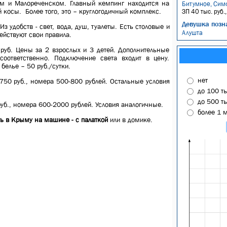
ем и Малореченском. Главный кемпинг находится на
Битумное, Сим
 косы. Более того, это – круглогодичный комплекс.
ЗП 40 тыс. руб.
Девушка позн
з удобств - свет, вода, душ, туалеты. Есть столовые и
Алушта
ействуют свои правила.
руб. Цены за 2 взрослых и 3 детей. Дополнительные
оответственно. Подключение света входит в цену.
белье – 50 руб./сутки.
нет
750 руб., номера 500-800 рублей. Остальные условия
до 100 т
до 500 т
уб., номера 600-2000 рублей. Условия аналогичные.
более 1 
ть в Крыму на машине - с палаткой
или в домике.