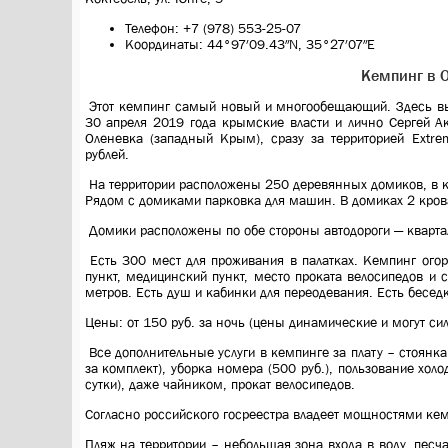
Телефон: +7 (978) 553-25-07
Координаты: 44°97′09.43″N, 35°27′07″E
Кемпинг в 
Этот кемпинг самый новый и многообещающий. Здесь вы
30 апреля 2019 года крымские власти и лично Сергей А
Оленевка (западный Крым), сразу за территорией Extr
рублей.
На территории расположены 250 деревянных домиков, в к
Рядом с домиками парковка для машин. В домиках 2 кроват
Домики расположены по обе стороны автодороги — кварта
Есть 300 мест для проживания в палатках. Кемпинг огоро
пункт, медицинский пункт, место проката велосипедов и
метров. Есть душ и кабинки для переодевания. Есть беседк
Цены: от 150 руб. за ночь (цены динамические и могут си
Все дополнительные услуги в кемпинге за плату – стоянка 
за комплект), уборка номера (500 руб.), пользование хол
сутки), даже чайником, прокат велосипедов.
Согласно российского госреестра владеет мощностями кем
Пляж на территории – небольшая зона входа в воду, песч