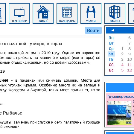
РА
ТЕЛЕВИЗОР
ЖИЛЬЁ
КАЛЕНДАРЬ
УСЛУГИ
ОФИСЫ
Войти
◄
Пн
6
 с палаткой - у моря, в горах
Вт
7
Ср
1
8
не
с палаткой летом в 2019 году. Одним из вариантов
Чт
2
9
ожность приехать на машине к морю (или в горы) со
Пт
3
10
азный отдых «дикарем», но со всеми удобствами.
Сб
4
11
Вс
5
12
шине
– в палатках или снимать домики. Места для
ных уголках Крыма. Особенно много их на западе и
ду Форосом и Алуштой, таких мест почти нет, из-за
Грузоперевоз
а.
ле Рыбачье
ушты, замечал при спуске к селу палаточный городок
ый кемпинг.