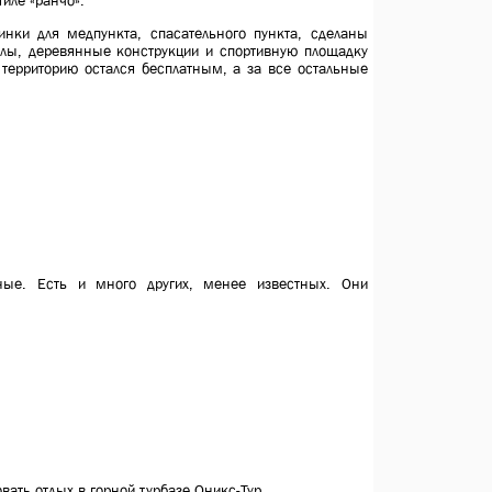
иле «ранчо».
нки для медпункта, спасательного пункта, сделаны
алы, деревянные конструкции и спортивную площадку
территорию остался бесплатным, а за все остальные
ые. Есть и много других, менее известных. Они
вать отдых в горной турбазе
Оникс-Тур