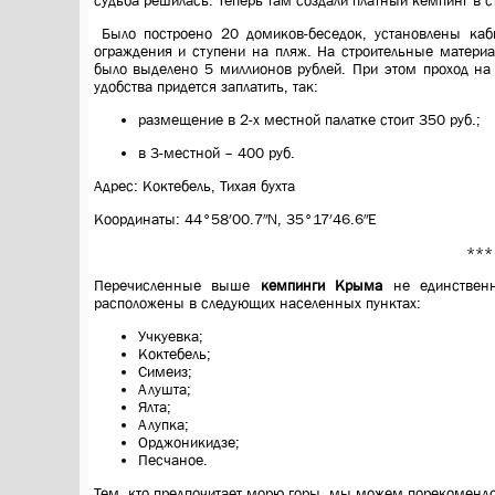
судьба решилась. Теперь там создали платный кемпинг в ст
Было построено 20 домиков-беседок, установлены каби
ограждения и ступени на пляж. На строительные матери
было выделено 5 миллионов рублей. При этом проход на 
удобства придется заплатить, так:
размещение в 2-х местной палатке стоит 350 руб.;
в 3-местной – 400 руб.
Адрес: Коктебель, Тихая бухта
Координаты: 44°58′00.7″N, 35°17′46.6″E
***
Перечисленные выше
кемпинги Крыма
не единственн
расположены в следующих населенных пунктах:
Учкуевка;
Коктебель;
Симеиз;
Алушта;
Ялта;
Алупка;
Орджоникидзе;
Песчаное.
Тем, кто предпочитает морю горы, мы можем порекомендо