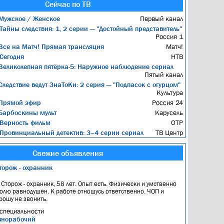
Сейчас по ТВ
ужское / Женское
Первый канал
Тайны следствия: 1, 2 серии — "Достойный представитель"
Россия 1
се на Матч! Прямая трансляция
Матч!
Сегодня
НТВ
еликолепная пятёрка-5: Наружное наблюдение сериал
Пятый канал
ледствие ведут ЗнаТоКи: 2 серия — "Подпасок с огурцом"
Культура
Прямой эфир
Россия 24
арбоскины мульт
Карусель
Верность фильм
ОТР
Провинциальный детектив: 3–4 серии сериал
ТВ Центр
Свежие объявления
торож - охранник
, Сторож - охранник, 58 лет. Опыт есть. Физически и умственно
голю равнодушен. К работе отношусь ответственно. ЧОП и
рошу не звонить.
специальности
знорабочий