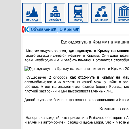
АВТО
ПРИРОДА
СТРОЙКА
ПОЕЗД
ОБЩЕНИЕ
КУЛЬТУ
6 августа 2026 г. 16:18
Объявления
О Крыме
▼
▼
Где отдохнуть в Крыму на машине
Многие задумываются,
где отдохнуть в Крыму на маши
такого отдыха являются кемпинги Крыма. Они дают возм
всем необходимым и разбить палатку. Получается своеобр
Существует 2 способа
как отдохнуть в Крыму на ма
автомобилистов и их железных коней можно найти в раз
востоке
. А вот на знаменитом южном берегу Крыма, меж
плотной застройки и дач высокопоставленных лиц.
Давайте узнаем больше про основные автокемпинги Крым
Кемпинг в се
Наверняка каждый, кто приезжал в Рыбачье со стороны Ал
и аллеи из автомобилей, стоящих вдоль моря. Это – местн