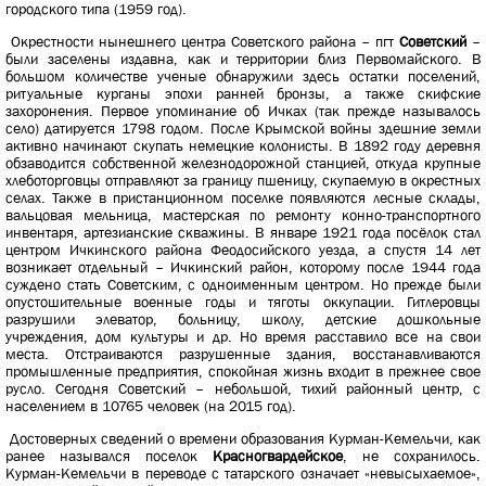
городского типа (1959 год).
Окрестности нынешнего центра Советского района – пгт
Советский
–
были заселены издавна, как и территории близ Первомайского. В
большом количестве ученые обнаружили здесь остатки поселений,
ритуальные курганы эпохи ранней бронзы, а также скифские
захоронения. Первое упоминание об Ичках (так прежде называлось
село) датируется 1798 годом. После Крымской войны здешние земли
активно начинают скупать немецкие колонисты. В 1892 году деревня
обзаводится собственной железнодорожной станцией, откуда крупные
хлеботорговцы отправляют за границу пшеницу, скупаемую в окрестных
селах. Также в пристанционном поселке появляются лесные склады,
вальцовая мельница, мастерская по ремонту конно-транспортного
инвентаря, артезианские скважины. В январе 1921 года посёлок стал
центром Ичкинского района Феодосийского уезда, а спустя 14 лет
возникает отдельный – Ичкинский район, которому после 1944 года
суждено стать Советским, с одноименным центром. Но прежде были
опустошительные военные годы и тяготы оккупации. Гитлеровцы
разрушили элеватор, больницу, школу, детские дошкольные
учреждения, дом культуры и др. Но время расставило все на свои
места. Отстраиваются разрушенные здания, восстанавливаются
промышленные предприятия, спокойная жизнь входит в прежнее свое
русло. Сегодня Советский – небольшой, тихий районный центр, с
населением в 10765 человек (на 2015 год).
Достоверных сведений о времени образования Курман-Кемельчи, как
ранее назывался поселок
Красногвардейское
, не сохранилось.
Курман-Кемельчи в переводе с татарского означает «невысыхаемое»,