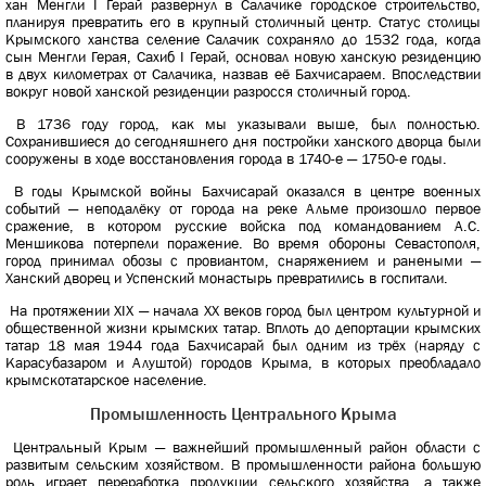
хан Менгли I Герай развернул в Салачике городское строительство,
планируя превратить его в крупный столичный центр. Статус столицы
Крымского ханства селение Салачик сохраняло до 1532 года, когда
сын Менгли Герая, Сахиб I Герай, основал новую ханскую резиденцию
в двух километрах от Салачика, назвав её Бахчисараем. Впоследствии
вокруг новой ханской резиденции разросся столичный город.
В 1736 году город, как мы указывали выше, был полностью.
Сохранившиеся до сегодняшнего дня постройки ханского дворца были
сооружены в ходе восстановления города в 1740-е — 1750-е годы.
В годы Крымской войны Бахчисарай оказался в центре военных
событий — неподалёку от города на реке Альме произошло первое
сражение, в котором русские войска под командованием А.С.
Меншикова потерпели поражение. Во время обороны Севастополя,
город принимал обозы с провиантом, снаряжением и ранеными —
Ханский дворец и Успенский монастырь превратились в госпитали.
На протяжении XIX — начала XX веков город был центром культурной и
общественной жизни крымских татар. Вплоть до депортации крымских
татар 18 мая 1944 года Бахчисарай был одним из трёх (наряду с
Карасубазаром и Алуштой) городов Крыма, в которых преобладало
крымскотатарское население.
Промышленность Центрального Крыма
Центральный Крым — важнейший промышленный район области с
развитым сельским хозяйством. В промышленности района большую
роль играет переработка продукции сельского хозяйства, а также