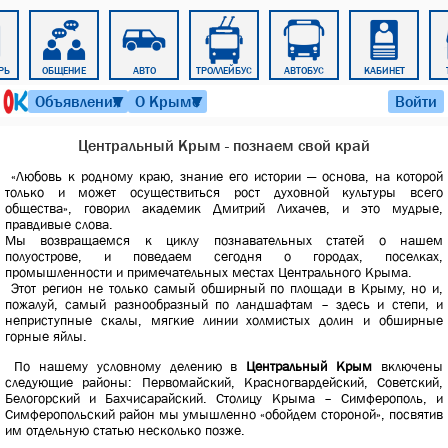
РЬ
ОБЩЕНИЕ
АВТО
ТРОЛЛЕЙБУС
АВТОБУС
КАБИНЕТ
6 августа 2026 г. 17:18
Объявления
О Крыме
Войти
▼
▼
Центральный Крым - познаем свой край
«Любовь к родному краю, знание его истории — основа, на которой
только и может осуществиться рост духовной культуры всего
общества», говорил академик Дмитрий Лихачев, и это мудрые,
правдивые слова.
Мы возвращаемся к циклу познавательных статей о нашем
полуострове, и поведаем сегодня о городах, поселках,
промышленности и примечательных местах Центрального Крыма.
Этот регион не только самый обширный по площади в Крыму, но и,
пожалуй, самый разнообразный по ландшафтам – здесь и степи, и
неприступные скалы, мягкие линии холмистых долин и обширные
горные яйлы.
По нашему условному делению в
Центральный Крым
включены
следующие районы: Первомайский, Красногвардейский, Советский,
Белогорский и Бахчисарайский. Столицу Крыма – Симферополь, и
Симферопольский район мы умышленно «обойдем стороной», посвятив
им отдельную статью несколько позже.