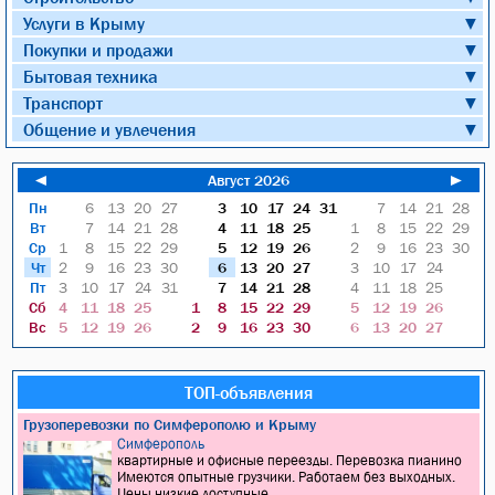
Услуги в Крыму
▼
Покупки и продажи
▼
Бытовая техника
▼
Транспорт
▼
Общение и увлечения
▼
◄
Август 2026
►
Пн
6
13
20
27
3
10
17
24
31
7
14
21
28
Вт
7
14
21
28
4
11
18
25
1
8
15
22
29
Ср
1
8
15
22
29
5
12
19
26
2
9
16
23
30
Чт
2
9
16
23
30
6
13
20
27
3
10
17
24
Пт
3
10
17
24
31
7
14
21
28
4
11
18
25
Сб
4
11
18
25
1
8
15
22
29
5
12
19
26
Вс
5
12
19
26
2
9
16
23
30
6
13
20
27
ТОП-объявления
Грузоперевозки по Симферополю и Крыму
Симферополь
квартирные и офисные переезды. Перевозка пианино
Имеются опытные грузчики. Работаем без выходных.
Цены низкие доступные...