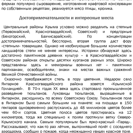
фермах популярно сыроварение, изготовление крафтовой консервации
по собственным рецептам, реализуется мясо птицы, кролика.
Достопримечательности и интересные места
Центральные районы Крыма условно можно разделить на степные
(Первомайский, Красногвардейский, Советский) и предгорные
(Белогорский, Бахчисарайский). По концентрации
достопримечательностей, бесспорно, вторая группа даст фору
«степным» товарищам. Однако не изобилующие большим количеством
ландшафтов степи не менее интересны. Историки обнаружат здесь
достаточно памятников древних культур – в Красногвардейском и
Советском районах открыты десятки курганов разных эпох. Широко
представлены здесь и мемориалы военных лет – памятники
партизанам, освободителям, знаки на местах важных сражений
Великой Отечественной войны.
Сказочно преображается степь в пору цветения. Недаром село
Янтарное Красногвардейского района зовется «Крымской
Голландией». В 70-х годах XX века здесь стартовало промышленное
разведение тюльпанов. Луковицы тюльпанов, выращенные в
Янтарном, расходились по всему Советскому Союзу. Тюльпанное поле
в Янтарном было самым большим на планете: на площади в 150
гектаров одновременно распускались до 48 миллионов цветов более
чем 60-и сортов. Цветная полоса цветов простиралась на 12
километров, тогда же специально к полям протянули ветку Северо-
Крымского канала. Самым популярным был ярко-красный «Парад».
Рассказывают, что как-то раз лётчик, выполнявший полёт с соседнего
аэродрома, сообщил о пожаре, когда неожиданно увидел красное поле.