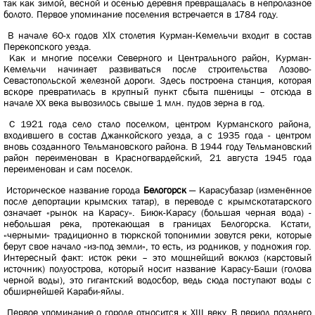
так как зимой, весной и осенью деревня превращалась в непролазное
болото. Первое упоминание поселения встречается в 1784 году.
В начале 60-х годов ХІХ столетия Курман-Кемельчи входит в состав
Перекопского уезда.
Как и многие поселки Северного и Центрального район, Курман-
Кемельчи начинает развиваться после строительства Лозово-
Севастопольской железной дороги. Здесь построена станция, которая
вскоре превратилась в крупный пункт сбыта пшеницы – отсюда в
начале ХХ века вывозилось свыше 1 млн. пудов зерна в год.
С 1921 года село стало поселком, центром Курманского района,
входившего в состав Джанкойского уезда, а с 1935 года - центром
вновь созданного Тельмановского района. В 1944 году Тельмановский
район переименован в Красногвардейский, 21 августа 1945 года
переименован и сам поселок.
Историческое название города
Белогорск
— Карасубазар (изменённое
после депортации крымских татар), в переводе с крымскотатарского
означает «рынок на Карасу». Биюк-Карасу (большая черная вода) -
небольшая река, протекающая в границах Белогорска. Кстати,
«черными» традиционно в тюркской топонимии зовутся реки, которые
берут свое начало «из-под земли», то есть, из родников, у подножия гор.
Интересный факт: исток реки – это мощнейщий воклюз (карстовый
источник) полуострова, который носит название Карасу-Баши (голова
черной воды), это гигантский водосбор, ведь сюда поступают воды с
обширнейшей Караби-яйлы.
Первое упоминание о городе относится к XIII веку. В период позднего