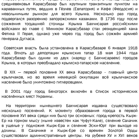
средневековья Карасубазар был крупным транзитным пунктом на
караванных путях, ведших в Гёзлев (Евпатория) и Кефе (Феодосия) и
невольничьим рынком для всего Крыма. Несколько раз город
подвергался разорению запорожскими казаками. В 1736 году после
сожжения тогдашней столицы Крыма Бахчисарая российскими
войсками во главе с Минихом Карасубазар стал резиденцией хана
Фетиха II Герая, однако уже через год город был сожжён армией
генерала Дугласа.
Советская власть была установлена в Карасубазаре 6 января 1918
года. Вплоть до депортации крымских татар 18 мая 1944 года
Карасубазар был одним из двух (наряду с Бахчисараем) городов
Крыма, в которых преобладало крымско-татарское население.
В XIX — первой половине XX века Карасубазар - главный центр
крымчаков, но во время немецкой оккупации всё крымчакское
население было уничтожено гитлеровцами.
В 2001 году город Белогорск включён в Список исторических
населённых мест Украины.
На территории нынешнего Бахчисарая издавна существовало
несколько поселений. К моменту образования города в первой
половине XVI века среди них было три основных: город-крепость Кырк-
Ер на горном мысу (ныне известен как Чуфут-Кале), селение Салачик
в ущелье у подножия Кырк-Ера и селение Эски-Юрт при выходе из
долины. В Салачике и Кырк-Ере со времен Золотой Орды
существовали административные центры. На рубеже XV и XVI веков