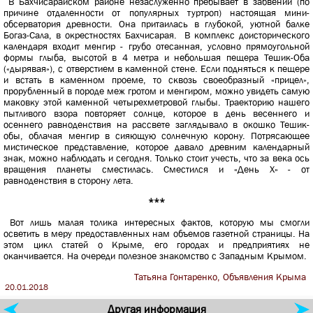
В Бахчисарайском районе незаслуженно пребывает в забвении (по
причине отдаленности от популярных туртроп) настоящая мини-
обсерватория древности. Она притаилась в глубокой, уютной балке
Богаз-Сала, в окрестностях Бахчисарая. В комплекс доисторического
календаря входит менгир - грубо отесанная, условно прямоугольной
формы глыба, высотой в 4 метра и небольшая пещера Тешик-Оба
(«дырявая»), с отверстием в каменной стене. Если подняться к пещере
и встать в каменном проеме, то сквозь своеобразный «прицел»,
прорубленный в породе меж гротом и менгиром, можно увидеть самую
маковку этой каменной четырехметровой глыбы. Траекторию нашего
пытливого взора повторяет солнце, которое в день весеннего и
осеннего равноденствия на рассвете заглядывало в окошко Тешик-
обы, облачая менгир в сияющую солнечную корону. Потрясающее
мистическое представление, которое давало древним календарный
знак, можно наблюдать и сегодня. Только стоит учесть, что за века ось
вращения планеты сместилась. Сместился и «День Х» - от
равноденствия в сторону лета.
***
Вот лишь малая толика интересных фактов, которую мы смогли
осветить в меру предоставленных нам объемов газетной страницы. На
этом цикл статей о Крыме, его городах и предприятиях не
оканчивается. На очереди полезное знакомство с Западным Крымом.
Татьяна Гонтаренко, Объявления Крыма
20.01.2018
Другая информация