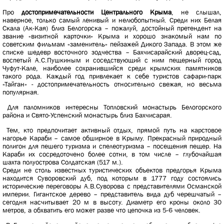
Про
достопримечательности Центрального Крыма
, не слышал,
наверное, только самый ленивый и нелюбопытный. Среди них Белая
Скала (Ак-Кая) близ Белогорска – пожалуй, достойный претендент на
звание «визитной карточки» Крыма и хорошо знакомый нам по
советским фильмам «заменитель» пейзажей Дикого Запада. В этом же
списке шедевр восточного зодчества – Бахчисарайский дворец-сад,
воспетый А.С.Пушкиным и соседствующий с ним пещерный город
Чуфут-Кале, наиболее сохранившийся среди крымских памятников
такого рода. Каждый год привлекает к себе туристов сафари-парк
«Тайган» - достопримечательность относительно свежая, но весьма
популярная.
Для паломников интересны Топловский монастырь Белогорского
района и Свято-Успенский монастырь близ Бахчисарая.
Тем, кто предпочитает активный отдых, прямой путь на карстовое
нагорье Караби – самое обширное в Крыму. Прекрасный природный
полигон для пешего туризма и спелеотуризма – посещения пещер. На
Караби их сосредоточено более сотни, в том числе – глубочайшая
шахта полуострова Солдатская (517 м.).
Среди не столь известных туристических объектов предгорья Крыма
находится Суворовский дуб, под которым в 1777 году состоялись
исторические переговоры А.В.Суворова с представителями Османской
империи. Гигантское дерево – представитель вида дуб черешчатый –
сегодня насчитывает 20 м в высоту. Диаметр его кроны около 30
метров, а обхватить его может разве что цепочка из 5-6 человек.