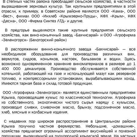
В степных частях района преобладает сельское хозяйство, в частности
выращивание зерновых культур. Так крупными предприятиями в этой
отрасли, к примеру, в Советском районе являются ООО «Кама», ООО
«Вест», филиал ООО «Инхлеб «Крымзерно-Пруды», КФХ «Крым», КФХ
«Десна», ООО «Фирма Синтез ЛТД» и другие.
В предгорье выделяются такие крупные предприятия сельского
хозяйства, как вино-коньячный завод «Бахчисарай» и ООО «Агрофирма
«Зеленогорск» (Белогорский район)
В распоряжении винно-коньячного завода «Бахчисарай» — все
необходимое оборудование для производства различных вин,
вермутов, сидров, коньяков, настоек, бальзамов и водки. Здесь
возможно одновременное хранение виноматериалов в размере до 1
400 000 декалитров. Производство обслуживается собственной
котельной, работающей на газе и использующей мазут как резервное
топливо, и компрессорными установками, вырабатывающими холод.
Имеются тарная база и склад готовой продукции.
ООО «Агрофирма «Зеленогорск» является единственным предприятием
Крыма, производящее кумыс по классической технологии. Агрофирма
из собственного, экологически чистого сырья наряду с кумысом,
производит сливки, сливочное масло, брынзу, подсолнечное масло,
хлеб, мясные и колбасные изделия.
С недавних пор широкое распространение в Центральном районе
Крыма получило частное фермерство. Небольшие, «домашние»,
хозяйства предлагают огромный ассортимент вкуснейшей и полезной
продукции, выращенной на плодородной крымской земле. На частных