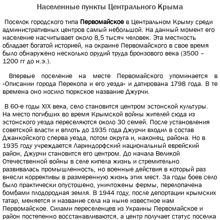
Населенные пункты Центрального Крыма
Поселок городского типа
Первомайское
в Центральном Крыму среди
административных центров самый небольшой. На данный момент его
население насчитывает около 8,5 тысяч человек. Эта местность
обладает богатой историей, на окраине Первомайского в свое время
было обнаружено несколько орудий труда бронзового века (3500 –
1200 гг до н.э.).
Впервые поселение на месте Первомайского упоминается в
«Описании города Перекопа и его уезда» и датирована 1798 года. В те
времена оно носило тюркское название Джурчи.
В 60-е годы XIX века, село становится центром эстонской культуры.
На место погибших во время Крымской войны жителей сюда из
эстонского уезда переселяются около 30 семей. После установления
советской власти и вплоть до 1935 года Джурчи входил в состав
Джанкойского сперва уезда, потом округа и, наконец, района. Но в
1935 году учреждается Лариндорфский национальный еврейский
район, Джурчи становится его центром. До начала Великой
Отечественной войны в селе кипела жизнь и стремительно
развивалась промышленность, но военные действия в который раз
внесли коррективы в размеренную жизнь этих мест. За годы боев село
было практически опустошено, уничтожены фермы, перелопачена
бомбами плодородная земля. В 1944 году, после депортации крымских
татар, меняется и название села на ныне известное нам
Первомайское. Силами переселенцев из Украины Первомайское и
район постепенно восстанавливаются, а центр получает статус поселка