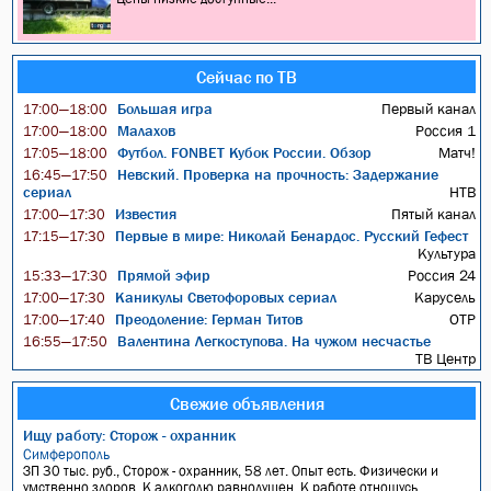
Сейчас по ТВ
Большая игра
Первый канал
17:00—18:00
Малахов
Россия 1
17:00—18:00
Футбол. FONBET Кубок России. Обзор
Матч!
17:05—18:00
Невский. Проверка на прочность: Задержание
16:45—17:50
сериал
НТВ
Известия
Пятый канал
17:00—17:30
Первые в мире: Николай Бенардос. Русский Гефест
17:15—17:30
Культура
Прямой эфир
Россия 24
15:33—17:30
Каникулы Светофоровых сериал
Карусель
17:00—17:30
Преодоление: Герман Титов
ОТР
17:00—17:40
Валентина Легкоступова. На чужом несчастье
16:55—17:50
ТВ Центр
Свежие объявления
Ищу работу: Сторож - охранник
Симферополь
ЗП 30 тыс. руб., Сторож - охранник, 58 лет. Опыт есть. Физически и
умственно здоров. К алкоголю равнодушен. К работе отношусь