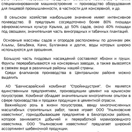
специализированное машиностроение — производство оборудования
для пищевой промышленности, в частности для консервной, и др.
В сельском хозяйстве наибольшее значение имеет интенсивное
полеводство. В предгорьях сосредоточено более 80% площади
эфиромасличных культур Крыма, до 50% садов, около 40% площади
под овощами, значительная часть виноградных и табачных плантаций.
Основные массивы садов и огородов расположены по долинам рек
Альмы, Бельбека, Качи, Булганака и других, воды которых широко
используются для орошения.
Большую часть плодовых насаждений составляют яблони и груши.
Фрукты перерабатываются на консервных заводах, а также вывозятся
в свежем виде в различные районы нашей страны.
Среди флагманов производства в Центральном районе можно
выделить
АО "Бахчисарайский комбинат "Стройиндустрия". Он является
единственным предприятием, производящим цемент на крымском
полуострове. Комбинат обладает значительным многолетним опытом в
сфере производства и продажи продукции в цементной отрасли.
Важнейшую роль в жизни полуострова, ввиду многочисленных
масштабных строительных работ, также играет ООО "Ульяновские
известняки", горнодобывающее предприятие в Белогорском районе,
которое занимается добычей и переработкой мраморовидного
известняка. ООО "Ульяновские известняки" предлагает широкий
ассортимент щебеночной продукции.