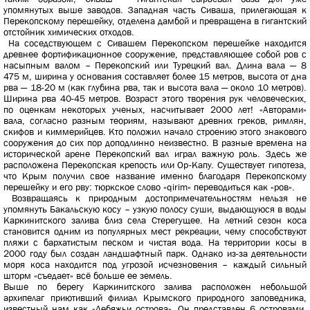
упомянутых выше заводов. Западная часть Сиваша, прилегающая к
Перекопскому перешейку, отделена дамбой и превращена в гигантский
отстойник химических отходов.
На соседствующем с Сивашем Перекопском перешейке находится
древнее фортификационное сооружение, представляющее собой ров с
насыпным валом – Перекопский или Турецкий вал. Длина вала — 8
475 м, ширина у основания составляет более 15 метров, высота от дна
рва — 18-20 м (как глубина рва, так и высота вала — около 10 метров).
Ширина рва 40-45 метров. Возраст этого творения рук человеческих,
по оценкам некоторых ученых, насчитывает 2000 лет! «Авторами»
вала, согласно разным теориям, называют древних греков, римлян,
скифов и киммерийцев. Кто положил начало строению этого знакового
сооружения до сих пор доподлинно неизвестно. В разные времена на
исторической арене Перекопский вал играл важную роль. Здесь же
расположена Перекопская крепость или Ор-Капу. Существует гипотеза,
что Крым получил свое название именно благодаря Перекопскому
перешейку и его рву: тюркское слово «qirim» переводиться как «ров».
Возвращаясь к природным достопримечательностям нельзя не
упомянуть Бакальскую косу – узкую полосу суши, выдающуюся в воды
Каркинитского залива близ села Стерегущее. На летний сезон коса
становится одним из популярных мест рекреации, чему способствуют
пляжи с бархатистым песком и чистая вода. На территории косы в
2000 году был создан ландшафтный парк. Однако из-за деятельности
моря коса находится под угрозой исчезновения – каждый сильный
шторм «съедает» всё больше ее земель.
Выше по берегу Каркинитского залива расположен небольшой
архипелаг приютивший филиал Крымского природного заповедника,
известный нам как «Лебяжьи острова». Он представлен 6 островами,