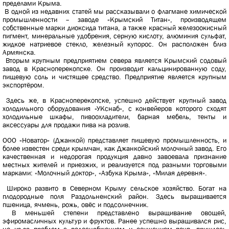
пределами Крыма.
В одной из недавних статей мы рассказывали о флагмане химической
промышленности – заводе «Крымский Титан», производящем
собственные марки диоксида титана, а также красный железоокисный
пигмент, минеральные удобрения, серную кислоту, алюминия сульфат,
жидкое натриевое стекло, железный купорос. Он расположен близ
Армянска.
Вторым крупным предприятием севера является Крымский содовый
завод в Красноперекопске. Он производит кальцинированную соду,
пищевую соль и чистящее средство. Предприятие является крупным
экспортёром.
Здесь же, в Красноперекопске, успешно действует крупный завод
холодильного оборудования «УКснаб», с конвейеров которого сходят
холодильные шкафы, пивоохладители, барная мебель, тенты и
аксессуары для продажи пива на розлив.
ООО «Новатор» (Джанкой) представляет пищевую промышленность, и
более известен среди крымчан, как Джанкойский молочный завод. Его
качественная и недорогая продукция давно завоевала признание
местных жителей и приезжих, и реализуется под разными торговыми
марками: «Молочный доктор», «Азбука Крыма», «Милая деревня».
Широко развито в Северном Крыму сельское хозяйство. Богат на
плодородные поля Раздольненский район. Здесь выращивается
пшеница, ячмень, рожь, овёс и подсолнечник.
В меньшей степени представлено выращивание овощей,
эфиромасличных культур и фруктов. Ранее успешно выращивался рис,