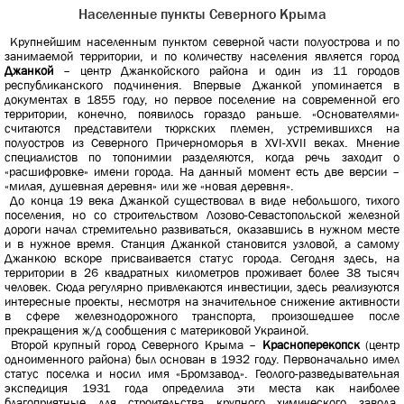
Населенные пункты Северного Крыма
Крупнейшим населенным пунктом северной части полуострова и по
занимаемой территории, и по количеству населения является город
Джанкой
– центр Джанкойского района и один из 11 городов
республиканского подчинения. Впервые Джанкой упоминается в
документах в 1855 году, но первое поселение на современной его
территории, конечно, появилось гораздо раньше. «Основателями»
считаются представители тюркских племен, устремившихся на
полуостров из Северного Причерноморья в XVI-XVII веках. Мнение
специалистов по топонимии разделяются, когда речь заходит о
«расшифровке» имени города. На данный момент есть две версии –
«милая, душевная деревня» или же «новая деревня».
До конца 19 века Джанкой существовал в виде небольшого, тихого
поселения, но со строительством Лозово-Севастопольской железной
дороги начал стремительно развиваться, оказавшись в нужном месте
и в нужное время. Станция Джанкой становится узловой, а самому
Джанкою вскоре присваивается статус города. Сегодня здесь, на
территории в 26 квадратных километров проживает более 38 тысяч
человек. Сюда регулярно привлекаются инвестиции, здесь реализуются
интересные проекты, несмотря на значительное снижение активности
в сфере железнодорожного транспорта, произошедшее после
прекращения ж/д сообщения с материковой Украиной.
Второй крупный город Северного Крыма –
Красноперекопск
(центр
одноименного района) был основан в 1932 году. Первоначально имел
статус поселка и носил имя «Бромзавод». Геолого-разведывательная
экспедиция 1931 года определила эти места как наиболее
благоприятные для строительства крупного химического завода,