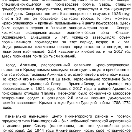
специализирующегося на производстве брома. Завод, ставший
градообразующим предприятием, кстати, существует и функционирует
по сей день. Современное имя Красноперекопск получил в 1936 году,
спустя 30 лет он обзавелся статусом города. К тому моменту
Красноперекопск – крупный промышленный центр полуострова. Здесь
была создана первая в Украине экономическая зона — Северо-
крымская экспериментальная экономическая зона «Сиваш».
Эксперимент, длившийся 5 лет, успешно завершился: объём
промышленного производства за этот период возрос в 7 раз.
Индустриальным флагманом севера город остается и сегодня, его
территория насчитывает 22,4 квадратных километра, и на 2017 год
здесь проживает почти 26 тысяч жителей.
Город
Армянск
, расположенный севернее Красноперекопска,
считается в Крыму самым молодым, если судить по дате приобретения
статуса города. Таковым Армянск стал всего четверть века тому назад.
Но история его начинается в 18 веке. Первоначально поселение было
известно как Армянский Базар – Эрмени-Базар, и в Армянск его
переименовали в 1921 году. Осенью 2017 года в районе Армянска
поисковым отрядом "Память Перекопа" было обнаружено массовое
захоронение солдат и офицеров 2-й армии Василия Долгорукова
времён завоевания Крыма в ходе Русско-Турецкой войны 1768-1774
годов.
Изначально нынешний центр Нижнегорского района – поселок
городского типа
Нижнегорский
– был небольшой татарской деревушкой
в долине реки Салгир (напоминаем, что это длиннейшая река
полуострова). До 1944 года Нижнегорский носил свое историческое