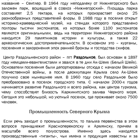
название – Сеитлер. В 1964 году неподалеку от Нижнегорского был
заложен парк, вошедший в совхоз «Нижнегорский». Площадь парка
составляет 2,5 гектара, на которых произрастает около 25
разнообразных представителей флоры. В 1988 году в поселке открыт
историко-краеведческий музей, на стендах которого представлено
полторы тысячи экспонатов, из которых более 1100 экспонатов
являются оригинальными, ведь на территории Нижнегорского района
находится 29 памятников истории и культуры, а также 22
археологических достопримечательности. В основном это – курганы,
поселения и захоронения эпох ранней бронзы и господства скифов.
Центр Раздольненского район – пгт
Раздольное
, был основан в 1897
году немцами-евангелистами и звался в те дни Ак-Шеих (Белый Шейх).
Основатели поселения были депортированы отсюда с началом Великой
Отечественной войны, а после деоккупации Крыма село Ак-Шеих
получило свое нынешнее имя. В 1960 году село Раздольное было
преобразовано в поселок городского типа. С началом 2000-х годов
начинается развитие Раздольного и всего района, как центра туризма,
чему способствует близость Каркинитского залива Черного моря.
Сегодня это небольшой, но уютный поселок, где проживает около 7500
человек.
Промышленность Северного Крыма
Если речь заходит о промышленности, то пальма первенства в этом
вопросе принадлежит Красноперекопску и Армянску, причем в
масштабе всего полуострова. Именно здесь находятся
производственные «гиганты», чьи имена и продукция известны и за