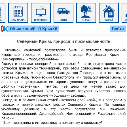
РА
КАЛЕНДАРЬ
ТЕЛЕВИЗОР
АВТО
ЗЕМЛЯ
ЖИЛЬЁ
9 августа 2026 г. 09:21
Объявления
О Крыме
Войти
▼
▼
Северный Крым: природа и промышленность
Визитной карточкой полуострова были и остаются приморские
курортные города и, разумеется, столица Республики Крым –
Симферополь, «город-собиратель».
Города и поселки северной и центральной части полуострова часто
остаются транзитной территорией, при этом совершенно неизвестной
гостям Крыма. А ведь наша благодатная Таврида – это не только
красавица Ялта, героический Севастополь или город 26 веков Керчь. В
северных и центральных ее «краях» успешно живут и развиваются
десятки населенных пунктов, чье дело не менее важно для
существования Крыма, чем туристские ресурсы курортов южного
берега или управленческие «мощности» столицы.
Сегодня, в рамках цикла статей «Познаём свой край», мы поведаем о
городах и примечательных местах Северного Крыма. По нашему
условному делению в эту часть полуострова мы включим
Красноперекопский, Джанкойский, Нижнегорский и Раздольненский
районы.
Итак, приступим к интересному и полезному знакомству!