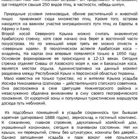
где гнездятся свыше 250 видов птиц, в частности, лебедь-шипун.
Природные условия (мелководье, обилие растительной и животной
пищи) привлекают сюда множество птиц. Кроме того, острова
находятся на важном участке миграционного пути птиц из Европы в
Африку и Азию.
Второй косой Северного Крыма можно считать знаменитую
Арабатскую стрелку, хотя свое начало она берет в восточной части
полуострова. Но по меньшей мере треть ее можно отнести к
«северным краям». В геологическом аспекте Арабатская коса –
младенец. На картах она впервые появляется только в 1650 году.
Основное формирование ее происходило в 12-13 веках. Сегодня
стрелка отделяет Сиваш от Азовского моря и, как и Бакальская коса,
является местом отдыха. Административно на данный момент
разделена между Республикой Крым и Херсонской областью Украины.
Мало известна не только туристам, но и жителям Крыма усадьба
Иосифа Николаевича Шатилова – действительного статского советника.
Она расположена в селе Цветущее Нижнегорского района и
незаслуженно обделена вниманием в силу своего географического
положения. От курортной зоны и популярных туристических маршрутов
досюда путь неблизкий.
Из подсобных помещений в усадьбе сохранилось три: бывшая
каретная (датировано 1888 годом), зерносклад и гостиный комплекс.
К сожалению, главное строение, двухэтажный хозяйский дом,
украшенный колоннами, сегодня в плачевном состоянии. Нет ни
крыши, ни перекрытий, стены без штукатурки, комнаты без дверей…
Однако запущенная усадьба и парк вокруг нее пользуются