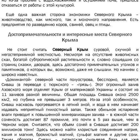
но из-за проблем с водоснабжением и осушением почв, пришлось
отказаться от работы с этой культурой.
Ещё одна важная сторона экономики Северного Крыма –
животноводство, как мясного, так и молочного направления. Есть
предприятия по разведению коров, свиней, овец и птицы.
Достопримечательности и интересные места Северного
Крыма
Не стоит считать
Северный Крым
суровой, скучной и
негостеприимной местностью. Несмотря на отсутствие живописных
скал, богатой субтропической растительности и, словно сошедших со
страниц сказки, дворцов, здесь достаточно примечательных уголков и
памятников, о которых вы, возможно, даже не слышали. Но начнем с
широко известных.
«Доминантой» северной части полуострова, бесспорно, является
Сиваш (в переводе с тюркского – «грязь»). Этот огромный залив
Азовского моря отделяет Крым от материковой Украины и состоит из
11 заливов разной величины. Общая площадь Сиваша около 2500
км2, но глубина не превышает 3 метров. Из-за этой особенности,
Сиваш насквозь прогревается в летний зной, и вода в нем начинает
издавать неприятный гнилостный запах. Также обильное испарение
влаги приводит к повышенной минерализации залива – в южной части
соленость достигает 87 промилле, это почти в 5 раз выше, чем в
Черном море. Считается, что объем солей в Сиваше достигает 200
миллионов тонн! Здесь можно найти хлористые соединения натрия,
калия и магния, бромистый магний, сульфат магния и другие соли.
Таким образом, Сиваш – гигантская сырьевая база для уже