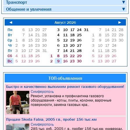
Транспорт
▼
Общение и увлечения
▼
◄
Август 2026
►
Пн
6
13
20
27
3
10
17
24
31
7
14
21
28
Вт
7
14
21
28
4
11
18
25
1
8
15
22
29
Ср
1
8
15
22
29
5
12
19
26
2
9
16
23
30
Чт
2
9
16
23
30
6
13
20
27
3
10
17
24
Пт
3
10
17
24
31
7
14
21
28
4
11
18
25
Сб
4
11
18
25
1
8
15
22
29
5
12
19
26
Вс
5
12
19
26
2
9
16
23
30
6
13
20
27
ТОП-объявления
Быстро и качественно выполним ремонт газового оборудования!
Симферополь
Ремонт, установка и профилактика газового
оборудования - котлы, плиты, колонки, варочные
поверхности, замена газовых кра..
Продам Skoda Fabia, 2005 г.в., пробег 156 тыс.км
Симферополь
285 тыс. руб., 2005 г. в., пробег 156 тыс.км, универсал,