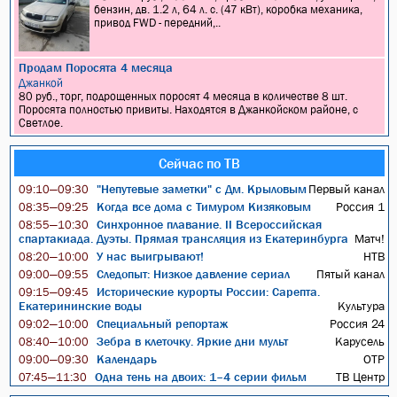
бензин, дв. 1.2 л, 64 л. с. (47 кВт), коробка механика,
привод FWD - передний,..
Продам Поросята 4 месяца
Джанкой
80 руб., торг, подрощенных поросят 4 месяца в количестве 8 шт.
Поросята полностью привиты. Находятся в Джанкойском районе, с
Светлое.
Сейчас по ТВ
"Непутевые заметки" с Дм. Крыловым
Первый канал
09:10—09:30
Когда все дома с Тимуром Кизяковым
Россия 1
08:35—09:25
Синхронное плавание. II Всероссийская
08:55—10:30
спартакиада. Дуэты. Прямая трансляция из Екатеринбурга
Матч!
У нас выигрывают!
НТВ
08:20—10:00
Следопыт: Низкое давление сериал
Пятый канал
09:00—09:55
Исторические курорты России: Сарепта.
09:15—09:45
Екатерининские воды
Культура
Специальный репортаж
Россия 24
09:02—10:00
Зебра в клеточку. Яркие дни мульт
Карусель
08:40—10:00
Календарь
ОТР
09:00—09:30
Одна тень на двоих: 1–4 серии фильм
ТВ Центр
07:45—11:30