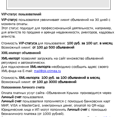
VIP-статус пользователей
VIP-статус
пользователя увеличивает лимит объявлений на 30 дней с
момента оплаты.
Этот статус подходит для профессиональной деятельности, например,
для агентств по продаже и аренде недвижимости, риелторов, кадровых
агентств.
Стоимость
VIP-статуса
для пользователя:
100 руб. за 100 шт. в месяц
Возможный лимит:
от 100 до 500 объявлений
XML-импорт объявлений
XML-импорт
позволяет загружать на сайт множество объявлений
регулярно и автоматически.
Для подключения
XML-импорта
необходимо сообщить адрес своего
XML-фида на E-mail:
mail@ok-crimea.ru
Стоимость
XML-импорта
:
100 руб. за 100 объявлений в месяц
Возможный лимит:
от 100 до 3000 объявлений
Пополнение Личного счета
Оплата платных услуг сайта «Объявления Крыма» производится через
Личный счет
пользователя.
Личный счет
пользователя пополняется с помощью банковских карт
МИР, VISA и MasterCard, электронных денег, оплатой по QR-коду.
Юридические лица и ИП могут пополнить
Личный счет
с помощью
безналичного платежа (от 1000 рублей).