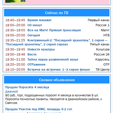
Сейчас по ТВ
Время покажет
Первый канал
18:40—19:45
60 минут
Россия 1
18:00—20:00
Все на Матч! Прямая трансляция
Матч!
19:30—19:55
Сегодня
НТВ
19:00—20:00
Контуженный-2: "Последний хранитель", 1 серия —
19:35—21:25
"Последний хранитель", 2 серия сериал
Пятый канал
Новости культуры
Культура
19:30—19:45
Вести
Россия 24
19:00—19:46
Тайна парка развлечений мульт
Карусель
19:30—21:00
ОТРажение
ОТР
18:20—20:00
Встреча на встречке: 1–2 серии фильм
ТВ Центр
18:10—20:05
Свежие объявления
Продам Поросята 4 месяца
Джанкой
80 руб., торг, подрощенных поросят 4 месяца в количестве 8 шт.
Поросята полностью привиты. Находятся в Джанкойском районе, с
Светлое.
Продам Участок под ИЖС, площадь 9.2 сот.