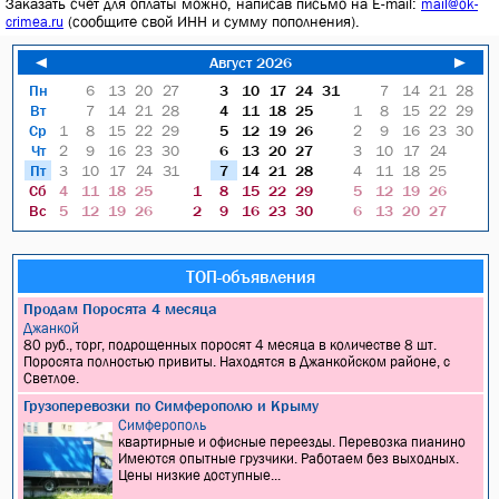
Заказать счет для оплаты можно, написав письмо на E-mail:
mail@ok-
(сообщите свой ИНН и сумму пополнения).
crimea.ru
◄
Август 2026
►
Пн
6
13
20
27
3
10
17
24
31
7
14
21
28
Вт
7
14
21
28
4
11
18
25
1
8
15
22
29
Ср
1
8
15
22
29
5
12
19
26
2
9
16
23
30
Чт
2
9
16
23
30
6
13
20
27
3
10
17
24
Пт
3
10
17
24
31
7
14
21
28
4
11
18
25
Сб
4
11
18
25
1
8
15
22
29
5
12
19
26
Вс
5
12
19
26
2
9
16
23
30
6
13
20
27
ТОП-объявления
Продам Поросята 4 месяца
Джанкой
80 руб., торг, подрощенных поросят 4 месяца в количестве 8 шт.
Поросята полностью привиты. Находятся в Джанкойском районе, с
Светлое.
Грузоперевозки по Симферополю и Крыму
Симферополь
квартирные и офисные переезды. Перевозка пианино
Имеются опытные грузчики. Работаем без выходных.
Цены низкие доступные...