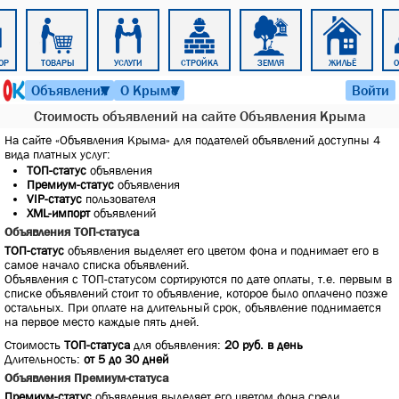
ОР
ТОВАРЫ
УСЛУГИ
СТРОЙКА
ЗЕМЛЯ
ЖИЛЬЁ
7 августа 2026 г. 19:38
Объявления
О Крыме
Войти
▼
▼
Стоимость объявлений на сайте Объявления Крыма
На сайте «Объявления Крыма» для подателей объявлений доступны 4
вида платных услуг:
ТОП-статус
объявления
Премиум-статус
объявления
VIP-статус
пользователя
XML-импорт
объявлений
Объявления ТОП-статуса
ТОП-статус
объявления выделяет его цветом фона и поднимает его в
самое начало списка объявлений.
Объявления с ТОП-статусом сортируются по дате оплаты, т.е. первым в
списке объявлений стоит то объявление, которое было оплачено позже
остальных. При оплате на длительный срок, объявление поднимается
на первое место каждые пять дней.
Стоимость
ТОП-статуса
для объявления:
20 руб. в день
Длительность:
от 5 до 30 дней
Объявления Премиум-статуса
Премиум-статус
объявления выделяет его цветом фона среди