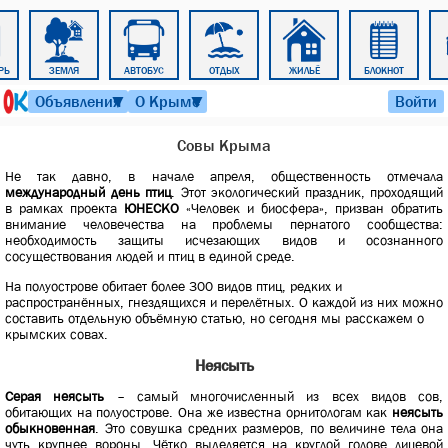
РЬ
ЗЕМЛЯ
АВТОБУС
ОТДЫХ
ЖИЛЬЁ
БЛОКНОТ
10 августа 2026 г. 23:02
Объявления
О Крыме
Войти
▼
▼
Совы Крыма
Не так давно, в начале апреля, общественность отмечала
международный день птиц
. Этот экологический праздник, проходящий
в рамках проекта
ЮНЕСКО
«Человек и биосфера», призван обратить
внимание человечества на проблемы пернатого сообщества:
необходимость защиты исчезающих видов и осознанного
сосуществования людей и птиц в единой среде.
На полуострове обитает более 300 видов птиц, редких и
распространённых, гнездящихся и перелётных. О каждой из них можно
составить отдельную объёмную статью, но сегодня мы расскажем о
крымских совах.
Неясыть
Серая неясыть
– самый многочисленный из всех видов сов,
обитающих на полуострове. Она же известна орнитологам как
неясыть
обыкновенная
. Это совушка средних размеров, по величине тела она
чуть крупнее вороны. Чётко выделяется на круглой голове лицевой