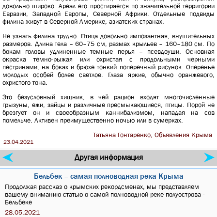
довольно широко. Ареал его простирается по значительной территории
Евразии, Западной Европы, Северной Африки. Отдельные подвиды
филина живут в Северной Америке, азиатских странах.
Не узнать филина трудно. Птица довольно импозантная, внушительных
размеров. Длина тела – 60–75 см, размах крыльев – 160–180 см. По
бокам головы удлиненные темные перья – псевдоуши. Основная
окраска темно-рыжая или охристая с продольными черными
пестринами, на боках и брюхе тонкий поперечный рисунок. Оперенье
молодых особей более светлое. Глаза яркие, обычно оранжевого,
охристого тона.
Это безусловный хищник, в чей рацион входят многочисленные
грызуны, ежи, зайцы и различные пресмыкающиеся, птицы. Порой не
брезгует он и своеобразным каннибализмом, нападая на сов
помельче. Активен преимущественно ночью или в сумерках.
Татьяна Гонтаренко, Объявления Крыма
23.04.2021
Другая информация
Бельбек – самая полноводная река Крыма
Продолжая рассказ о крымских рекордсменах, мы представляем
вашему вниманию статью о самой полноводной реке полуострова -
Бельбеке
28.05.2021