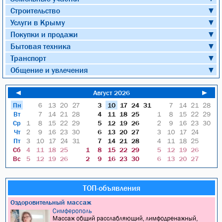
Строительство
▼
Услуги в Крыму
▼
Покупки и продажи
▼
Бытовая техника
▼
Транспорт
▼
Общение и увлечения
▼
◄
Август 2026
►
Пн
6
13
20
27
3
10
17
24
31
7
14
21
28
Вт
7
14
21
28
4
11
18
25
1
8
15
22
29
Ср
1
8
15
22
29
5
12
19
26
2
9
16
23
30
Чт
2
9
16
23
30
6
13
20
27
3
10
17
24
Пт
3
10
17
24
31
7
14
21
28
4
11
18
25
Сб
4
11
18
25
1
8
15
22
29
5
12
19
26
Вс
5
12
19
26
2
9
16
23
30
6
13
20
27
ТОП-объявления
Оздоровительный массаж
Симферополь
Массаж общий расслабляющий, лимфодренажный,