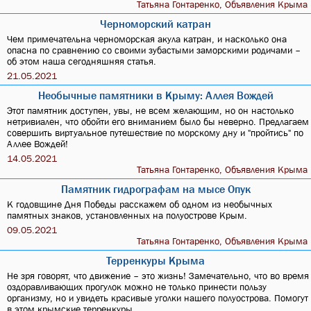
Татьяна Гонтаренко, Объявления Крыма
Черноморский катран
Чем примечательна черноморская акула катран, и насколько она
опасна по сравнению со своими зубастыми заморскими родичами –
об этом наша сегодняшняя статья.
21.05.2021
Необычные памятники в Крыму: Аллея Вождей
Этот памятник доступен, увы, не всем желающим, но он настолько
нетривиален, что обойти его вниманием было бы неверно. Предлагаем
совершить виртуальное путешествие по морскому дну и "пройтись" по
Аллее Вождей!
14.05.2021
Татьяна Гонтаренко, Объявления Крыма
Памятник гидрографам на мысе Опук
К годовщине Дня Победы расскажем об одном из необычных
памятных знаков, установленных на полуострове Крым.
09.05.2021
Татьяна Гонтаренко, Объявления Крыма
Терренкуры Крыма
Не зря говорят, что движение – это жизнь! Замечательно, что во время
оздоравливающих прогулок можно не только принести пользу
организму, но и увидеть красивые уголки нашего полуострова. Помогут
в этом крымские терренкуры.