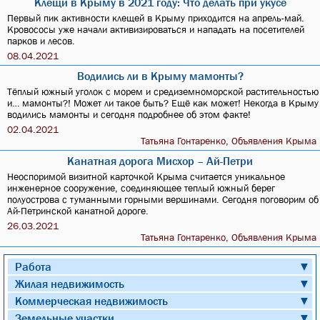
Клещи в Крыму в 2021 году: Что делать при укусе
Первый пик активности клещей в Крыму приходится на апрель-май.
Кровососы уже начали активизироваться и нападать на посетителей
парков и лесов.
08.04.2021
Водились ли в Крыму мамонты?
Тёплый южный уголок с морем и средиземноморской растительностью
и… мамонты?! Может ли такое быть? Ещё как может! Некогда в Крыму
водились мамонты и сегодня подробнее об этом факте!
02.04.2021
Татьяна Гонтаренко, Объявления Крыма
Канатная дорога Мисхор – Ай-Петри
Неоспоримой визитной карточкой Крыма считается уникальное
инженерное сооружение, соединяющее теплый южный берег
полуострова с туманными горными вершинами. Сегодня поговорим об
Ай-Петринской канатной дороге.
26.03.2021
Татьяна Гонтаренко, Объявления Крыма
Работа
▼
Жилая недвижимость
▼
Коммерческая недвижимость
▼
Земельные участки
▼