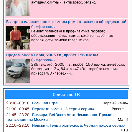
антицеллюлитный, антистресс, релакс.
Быстро и качественно выполним ремонт газового оборудования!
Симферополь
Ремонт, установка и профилактика газового
оборудования - котлы, плиты, колонки, варочные
поверхности, замена газовых кра..
Продам Skoda Fabia, 2005 г.в., пробег 156 тыс.км
Симферополь
285 тыс. руб., 2005 г. в., пробег 156 тыс.км, универсал,
бензин, дв. 1.2 л, 64 л. с. (47 кВт), коробка механика,
привод FWD - передний,..
Сейчас по ТВ
Большая игра
Первый канал
23:00—00:10
Перекати-поле: 1–3 серии сериал
Россия 1
21:30—00:45
Бильярд. BetBoom Лига Чемпионов. Прямая
21:45—23:20
трансляция из Москвы
Матч!
Невский. Тень архитектора: Черная полоса сериал
22:10—23:10
НТВ