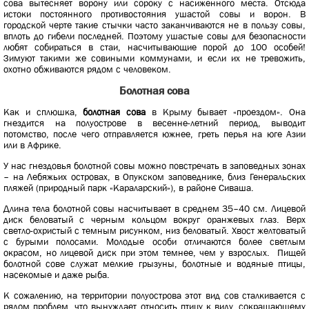
сова вытесняет ворону или сороку с насиженного места. Отсюда
истоки постоянного противостояния ушастой совы и ворон. В
городской черте такие стычки часто заканчиваются не в пользу совы,
вплоть до гибели последней. Поэтому ушастые совы для безопасности
любят собираться в стаи, насчитывающие порой до 100 особей!
Зимуют такими же совиными коммунами, и если их не тревожить,
охотно обживаются рядом с человеком.
Болотная сова
Как и сплюшка,
болотная сова
в Крыму бывает «проездом». Она
гнездится на полуострове в весенне-летний период, выводит
потомство, после чего отправляется южнее, греть перья на юге Азии
или в Африке.
У нас гнездовья болотной совы можно повстречать в заповедных зонах
– на Лебяжьих островах, в Опукском заповеднике, близ Генеральских
пляжей (природный парк «Караларский»), в районе Сиваша.
Длина тела болотной совы насчитывает в среднем 35–40 см. Лицевой
диск беловатый с черным кольцом вокруг оранжевых глаз. Верх
светло-охристый с темным рисунком, низ беловатый. Хвост желтоватый
с бурыми полосами. Молодые особи отличаются более светлым
окрасом, но лицевой диск при этом темнее, чем у взрослых. Пищей
болотной сове служат мелкие грызуны, болотные и водяные птицы,
насекомые и даже рыба.
К сожалению, на территории полуострова этот вид сов сталкивается с
рядом проблем, что вынуждает относить птицу к виду, сокращающему