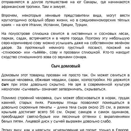
отправляется в долгое путешествие на юг Сахары, где начинаются
африканские тропики. Там и зимует.
Впрочем, некоторые ленивые представители вида, могут вести
круглогодично осёдлый образ жизни, но в средиземноморских тёплых
краях – на юге Италии, Испании, Греции, Турции.
На полуострове сплюшка селится в лиственных и сосновых лесах,
парках, садах, встречается и в черте города. Поэтому эту небольшую
серо-коричневую сову можно услышать даже на собственном зелёном
дворе. За протяжный немного грустный посвист, похожий на
«сплюююю» или «тьёёёв», сову и прозвали сплюшкой. Кто-то находит
сходство сплюшкиного зова со звуками сонара.
Сыч домовый
Домовым этот товарищ прозван не просто так. Он может селиться в
жилище человека, обживая чердаки, сараи, хозпостройки. Но держится
сыч
при этом довольно скрытно. Не зря в современной культуре
неологизм «сычевать» означает затворничать, скрываться.
Помимо строений человека, сыч может обосноваться в норах, грудах
камней, старых пнях. Размеры птицы позволяют помещаться в
довольно скромные пенаты – длина тела сыра около 25 см, а размах
крыльев достигает всего 56 см. Окрас самцов и самок одинаков,
преобладают светло-бурые или песочные оттенки с вкраплениями
белых пятен. Лицевой диск у сычей выражен довольно слабо.
Этому виду, как и неясыти, исчезновение не грозит, только в Европе,