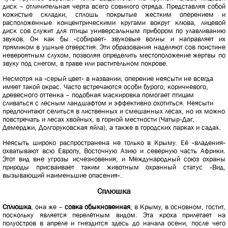
диск – отличительная черта всего совиного отряда. Представляя собой
кожистые складки, сплошь покрытые жестким оперением и
расположенные концентрическими кругами вокруг клюва, лицевой
диск сов служит для птицы универсальным прибором по улавливанию
звуков. Он как бы «собирает» звуковые волны и направляет их
прямиком в ушные отверстия. Эти образования наделяют сов поистине
невероятным слухом, позволяя определить местоположение жертвы по
звуку под снегом, в траве или растительном покрове.
Несмотря на «серый цвет» в названии, оперение неясыти не всегда
имеет такой окрас. Часто встречаются особи бурого, коричневого,
древесного оттенка – подобная маскировка помогает птицам
сливаться с лесным ландшафтом и эффективно охотиться. Неясыти
предпочитают селиться в лиственных и смешанных лесах, но их можно
повстречать и лесах хвойных, в горной местности (Чатыр-Даг,
Демерджи, Долгоруковская яйла), а также в городских парках и садах.
Неясыть широко распространена не только в Крыму. Её «владения»
охватывают всю Европу, Восточную Азию и северную часть Африки.
Этот вид вне угрозы исчезновения, и Международный союз охраны
природы присваивает таким животным охранный статус «Вид,
вызывающий наименьшие опасения».
Сплюшка
Сплюшка
, она же –
совка обыкновенная
, в Крыму, в основном, гостит,
поскольку является перелётным видом. Эта кроха прилетает на
полуостров в апреле и гнездится здесь до начала осени, после чего