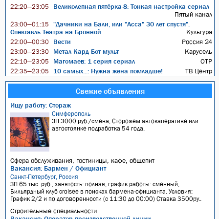
Великолепная пятёрка-8: Тонкая настройка сериал
22:20—23:05
Пятый канал
"Дачники на Бали, или "Асса" 30 лет спустя".
23:00—01:15
Спектакль Театра на Бронной
Культура
Вести
Россия 24
22:00—00:30
Метал Кард Бот мульт
Карусель
23:00—23:30
Магомаев: 1 серия сериал
ОТР
22:10—23:05
10 самых...: Нужна жена помладше!
ТВ Центр
22:35—23:05
Свежие объявления
Ищу работу: Стораж
Симферополь
ЗП 3000 руб./смена, Сторожем автокаперативе или
автостоянке подработка 54 года.
Сфера обслуживания, гостиницы, кафе, общепит
Вакансия: Бармен / Официант
Санкт-Петербург, Россия
ЗП 65 тыс. руб., занятость: полная, график работы: сменный,
Бильярдный клуб croisee в поисках бармена-официанта. Условия:
График 2/2 и по договоренности (с 11:30 до 00:00) Ставка 3500ру..
Строительные специальности
Вакансия: Оператор производственной линии