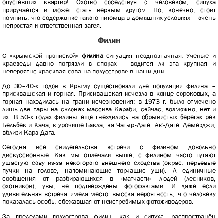
опустевших квартир! Охотно соседствуя с человеком, сипуха
приручается и может стать верным другом. Но, конечно, стоит
помнить, что содержание такого питомца в домашних условиях – очень
непростая и ответственная затея.
Филин
C «крымской пропиской»
филина
ситуация неоднозначная. Учёные и
краеведы давно погрязли в спорах – водится ли эта крупная и
невероятно красивая сова на полуострове в наши дни.
До 30–40-х годов в Крыму существовали две популяции филина –
присивашская и горная. Присивашская исчезла в конце сороковых, а
горная находилась на грани исчезновения: в 1973 г. было отмечено
лишь две пары на склонах массива Караби, сейчас, возможно, нет и
их. В 50-х годах филины еще гнездились на обрывистых берегах рек
Бельбек и Кача, в урочище Бакла, на Чатыр-Даге, Аю-Даге, Демерджи,
вблизи Кара-Дага.
Сегодня все свидетельства встречи с филином довольно
дискуссионные. Как мы отмечали выше, с филином часто путают
ушастую сову из-за некоторого внешнего сходства (окрас, перьевые
пучки на голове, напоминающие торчащие уши). А единичные
сообщения от разбирающихся в «матчасти» людей (лесников,
охотников), увы, не подтверждены фотофактами. И даже если
удивительная встреча имела место, высока вероятность, что человеку
показалась особь, сбежавшая от неистребимых фотоживодёров.
За пределами полуострова филин, как и сипуха, распространён