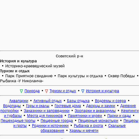
Советский р-н
История и культура
•
Историко-краеведческий музей
Туризм и отдых
•
Парк Приятное свидание
•
Парк культуры и отдыха
•
Сквер Победы
•
Рыбалка «У Николаича»
•
•
Природа
Туризм и отдых
История и культура
•
•
•
•
Аквапарки
Активный отдых
Базы отдыха
Водоемы и озера
•
•
•
•
Водопады
Горы и скалы
Гостевые дома
Дворцы и замки
Древние
•
•
•
постройки
Заказники и заповедники
Зоопарки и аквариумы
Кемпинги
•
•
•
•
и турбазы
Места для пикников
Памятники и музеи
Парки и сады
•
•
•
Пешеходные тропы
Пещерные города
Пещерные монастыри
Пещеры
•
•
•
и гроты
Родники и источники
Рыбалка и охота
Скальные
•
образования
Храмы и мечети