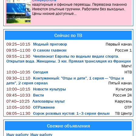
квартирные и офисные переезды. Перевозка пианино
Имеются опытные грузчики. Работаем без выходных.
Цены низкие доступные...
Сейчас по ТВ
Модный приговор
Первый канал
09:25—10:15
О самом главном
Россия 1
09:55—11:00
Чемпионат Европы по водным видам спорта.
09:55—11:30
Открытая вода. Женщины. 3 км. Прямая трансляция из Франции
Матч!
Сегодня
НТВ
10:00—10:35
Контуженный: "Отцы и дети", 1 серия — "Отцы и
09:30—11:10
дети", 2 серия сериал
Пятый канал
Новости культуры
Культура
10:00—10:15
Вести
Россия 24
09:45—10:33
Лапозавры мульт
Карусель
07:40—10:25
ОТРажение
ОТР
10:05—10:50
Сорок розовых кустов: 1–3 серии фильм
ТВ Центр
08:05—11:30
Свежие объявления
Ищу работу: Ищу работу