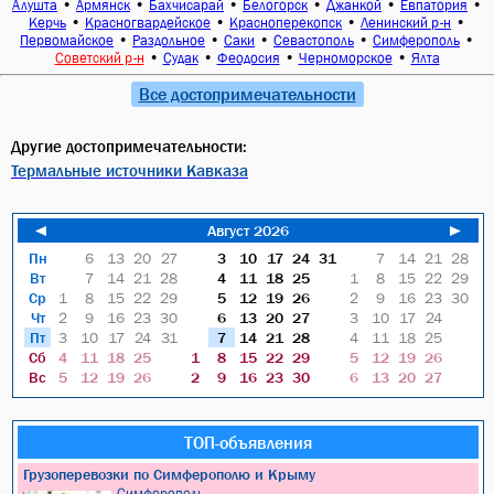
•
•
•
•
•
•
Алушта
Армянск
Бахчисарай
Белогорск
Джанкой
Евпатория
•
•
•
•
Керчь
Красногвардейское
Красноперекопск
Ленинский р-н
•
•
•
•
•
Первомайское
Раздольное
Саки
Севастополь
Симферополь
•
•
•
•
Советский р-н
Судак
Феодосия
Черноморское
Ялта
Все достопримечательности
Другие достопримечательности:
Термальные источники Кавказа
◄
Август 2026
►
Пн
6
13
20
27
3
10
17
24
31
7
14
21
28
Вт
7
14
21
28
4
11
18
25
1
8
15
22
29
Ср
1
8
15
22
29
5
12
19
26
2
9
16
23
30
Чт
2
9
16
23
30
6
13
20
27
3
10
17
24
Пт
3
10
17
24
31
7
14
21
28
4
11
18
25
Сб
4
11
18
25
1
8
15
22
29
5
12
19
26
Вс
5
12
19
26
2
9
16
23
30
6
13
20
27
ТОП-объявления
Грузоперевозки по Симферополю и Крыму
Симферополь