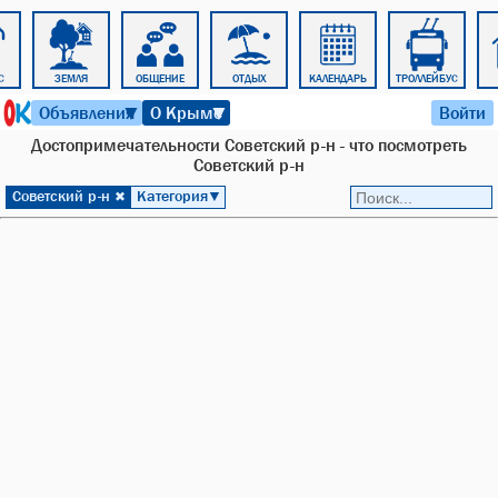
С
ЗЕМЛЯ
ОБЩЕНИЕ
ОТДЫХ
КАЛЕНДАРЬ
ТРОЛЛЕЙБУС
7 августа 2026 г. 10:08
Объявления
О Крыме
Войти
▼
▼
Достопримечательности Советский р-н - что посмотреть
Советский р-н
Советский р-н
Категория
✖
▼