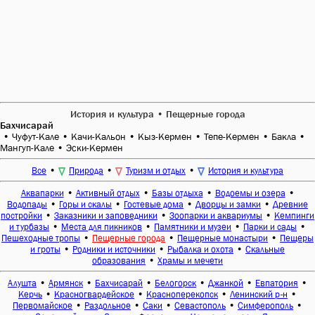
История и культура • Пещерные города
Бахчисарай
•
Чуфут-Кале
•
Качи-Кальон
•
Кыз-Кермен
•
Тепе-Кермен
•
Бакла
•
Мангуп-Кале
•
Эски-Кермен
•
•
•
Все
Природа
Туризм и отдых
История и культура
•
•
•
•
Аквапарки
Активный отдых
Базы отдыха
Водоемы и озера
•
•
•
•
Водопады
Горы и скалы
Гостевые дома
Дворцы и замки
Древние
•
•
•
постройки
Заказники и заповедники
Зоопарки и аквариумы
Кемпинги
•
•
•
•
и турбазы
Места для пикников
Памятники и музеи
Парки и сады
•
•
•
Пешеходные тропы
Пещерные города
Пещерные монастыри
Пещеры
•
•
•
и гроты
Родники и источники
Рыбалка и охота
Скальные
•
образования
Храмы и мечети
•
•
•
•
•
•
Алушта
Армянск
Бахчисарай
Белогорск
Джанкой
Евпатория
•
•
•
•
Керчь
Красногвардейское
Красноперекопск
Ленинский р-н
•
•
•
•
•
Первомайское
Раздольное
Саки
Севастополь
Симферополь