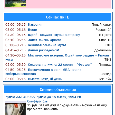
Сейчас по ТВ
Известия
Пятый канал
05:00—05:25
Вести
Россия 24
05:00—05:18
Юрий Никулин. Шутки в сторону
ТВ Центр
04:30—05:15
Завет. Жизнь Христа
Спас ТВ
05:10—05:55
Ленивая семейка мульт
СТС
05:00—05:15
Давай разведёмся!
Домашний
04:45—05:35
Мистические истории: Отдай мое сердце + Рыжая
04:30—05:15
коса
ТВ-3
Секреты на кухне: 22 серия — "Фуршет"
Пятница
05:00—05:50
Преступления в сети: МВД против
04:50—05:25
кибермошенников
Звезда
Вместе каждый день
МИР-24
05:00—05:15
Свежие объявления
Куплю ЗАЗ 40 965. Куплю до 15 тысяч, 1994 г.в.
Симферополь
15 руб., заз 40 968 м с документами можно не находу
предлагать варианты.