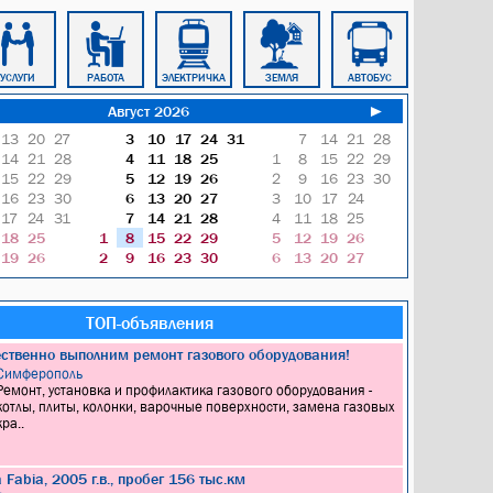
УСЛУГИ
РАБОТА
ЭЛЕКТРИЧКА
ЗЕМЛЯ
АВТОБУС
БЛОКНОТ
Август 2026
►
13
20
27
3
10
17
24
31
7
14
21
28
14
21
28
4
11
18
25
1
8
15
22
29
15
22
29
5
12
19
26
2
9
16
23
30
16
23
30
6
13
20
27
3
10
17
24
17
24
31
7
14
21
28
4
11
18
25
18
25
1
8
15
22
29
5
12
19
26
19
26
2
9
16
23
30
6
13
20
27
ТОП-объявления
ественно выполним ремонт газового оборудования!
Симферополь
Ремонт, установка и профилактика газового оборудования -
котлы, плиты, колонки, варочные поверхности, замена газовых
кра..
Fabia, 2005 г.в., пробег 156 тыс.км