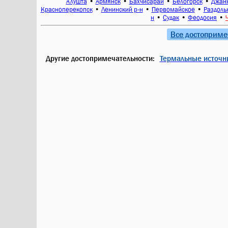
•
•
•
•
Алушта
Армянск
Бахчисарай
Белогорск
Джан
•
•
•
Красноперекопск
Ленинский р-н
Первомайское
Раздоль
•
•
•
н
Судак
Феодосия
Все достоприме
Другие достопримечательности:
Термальные источн