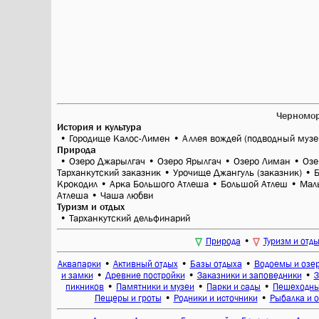
Черномо
История и культура
•
Городище Калос-Лимен
•
Аллея вождей (подводный музе
Природа
•
Озеро Джарылгач
•
Озеро Ярылгач
•
Озеро Лиман
•
Озе
Тарханкутский заказник
•
Урочище Джангуль (заказник)
•
Б
Крокодил
•
Арка Большого Атлеша
•
Большой Атлеш
•
Мал
Атлеша
•
Чаша любви
Туризм и отдых
•
Тарханкутский дельфинарий
•
Природа
Туризм и отд
•
•
•
Аквапарки
Активный отдых
Базы отдыха
Водоемы и озе
•
•
•
и замки
Древние постройки
Заказники и заповедники
З
•
•
•
пикников
Памятники и музеи
Парки и сады
Пешеходны
•
•
Пещеры и гроты
Родники и источники
Рыбалка и о