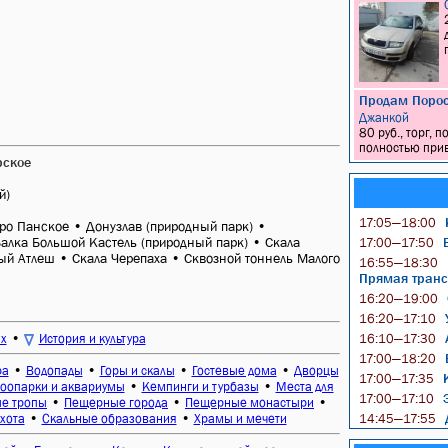
Продам Порос
Джанкой
80 руб., торг,
полностью прив
рское
й)
К
17:05—18:00
ро Панское
•
Донузлав (природный парк)
•
алка Большой Кастель (природный парк)
•
Скала
В
17:00—17:50
ый Атлеш
•
Скала Черепаха
•
Сквозной тоннель Малого
16:55—18:30
Прямая транс
16:20—19:00
У
16:20—17:10
•
ых
История и культура
16:10—17:30
17:00—18:20
•
•
•
•
ра
Водопады
Горы и скалы
Гостевые дома
Дворцы
К
17:00—17:35
•
•
оопарки и аквариумы
Кемпинги и турбазы
Места для
Э
17:00—17:10
•
•
•
е тропы
Пещерные города
Пещерные монастыри
•
•
Д
хота
Скальные образования
Храмы и мечети
14:45—17:55