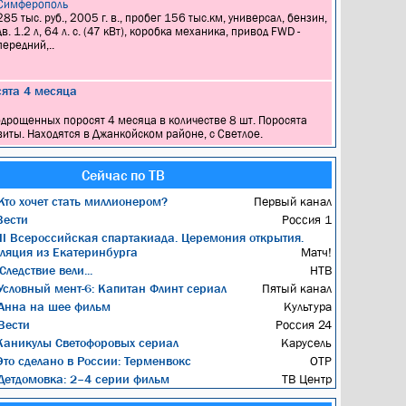
Симферополь
285 тыс. руб., 2005 г. в., пробег 156 тыс.км, универсал, бензин,
дв. 1.2 л, 64 л. с. (47 кВт), коробка механика, привод FWD -
передний,..
ята 4 месяца
 подрощенных поросят 4 месяца в количестве 8 шт. Поросята
иты. Находятся в Джанкойском районе, с Светлое.
Сейчас по ТВ
то хочет стать миллионером?
Первый канал
ести
Россия 1
II Всероссийская спартакиада. Церемония открытия.
ляция из Екатеринбурга
Матч!
Следствие вели...
НТВ
словный мент-6: Капитан Флинт сериал
Пятый канал
Анна на шее фильм
Культура
Вести
Россия 24
аникулы Светофоровых сериал
Карусель
то сделано в России: Терменвокс
ОТР
етдомовка: 2–4 серии фильм
ТВ Центр