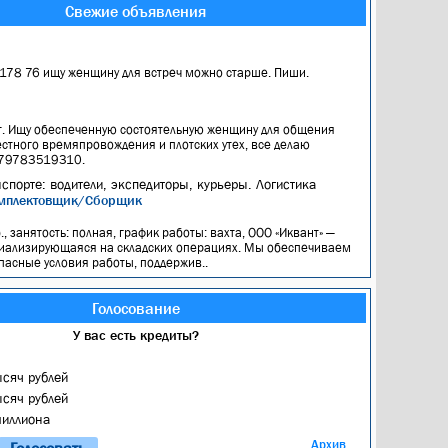
Свежие объявления
 178 76 ищу женщину для встреч можно старше. Пиши.
т. Ищу обеспеченную состоятельную женщину для общения
стного времяпровождения и плотских утех, все делаю
+79783519310.
нспорте: водители, экспедиторы, курьеры. Логистика
мплектовщик/Сборщик
я
., занятость: полная, график работы: вахта, ООО «Иквант» —
иализирующаяся на складских операциях. Мы обеспечиваем
пасные условия работы, поддержив..
Голосование
У вас есть кредиты?
ысяч рублей
ысяч рублей
миллиона
Архив