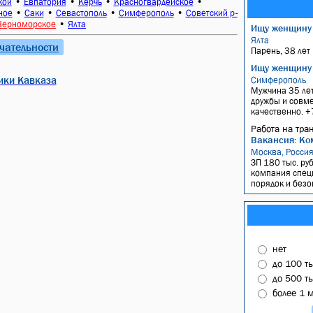
•
•
•
•
кой
Евпатория
Керчь
Красногвардейское
•
•
•
•
ное
Саки
Севастополь
Симферополь
Советский р-
•
Черноморское
Ялта
Ищу женщину
Ялта
чательности
Парень, 38 лет
Ищу женщину
ики Кавказа
Симферополь
Мужчина 35 ле
дружбы и совме
качественно. 
Работа на тра
Вакансия: Ко
Москва, Росси
ЗП 180 тыс. руб
компания спец
порядок и безо
нет
до 100 т
до 500 т
более 1 