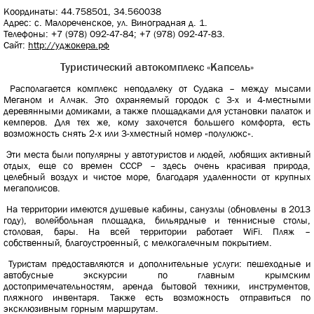
Координаты: 44.758501, 34.560038
Адрес: с. Малореченское, ул. Виноградная д. 1.
Телефоны: +7 (978) 092-47-84; +7 (978) 092-47-83.
Сайт:
http://уджокера.рф
Туристический автокомплекс «Капсель»
Располагается комплекс неподалеку от Судака – между мысами
Меганом и Алчак. Это охраняемый городок с 3-х и 4-местными
деревянными домиками, а также площадками для установки палаток и
кемперов. Для тех же, кому захочется большего комфорта, есть
возможность снять 2-х или 3-хместный номер «полулюкс».
Эти места были популярны у автотуристов и людей, любящих активный
отдых, еще со времен СССР – здесь очень красивая природа,
целебный воздух и чистое море, благодаря удаленности от крупных
мегаполисов.
На территории имеются душевые кабины, санузлы (обновлены в 2013
году), волейбольная площадка, бильярдные и теннисные столы,
столовая, бары. На всей территории работает WiFi. Пляж –
собственный, благоустроенный, с мелкогалечным покрытием.
Туристам предоставляются и дополнительные услуги: пешеходные и
автобусные экскурсии по главным крымским
достопримечательностям, аренда бытовой техники, инструментов,
пляжного инвентаря. Также есть возможность отправиться по
эксклюзивным горным маршрутам.