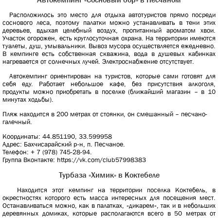
Расположилось это место для отдыха автотуристов прямо посреди
соснового леса, поэтому палатки можно устанавливать в тени этих
деревьев, вдыхая целебный воздух, пропитанный ароматом хвои.
Участок огорожен, есть круглосуточная охрана. На территории имеются
туалеты, душ, умывальники. Вывоз мусора осуществляется ежедневно.
В кемпинге есть собственная скважина, вода в душевых кабинках
нагревается от солнечных лучей. Электроснабжение отсутствует.
Автокемпинг ориентирован на туристов, которые сами готовят для
себя еду. Работает небольшое кафе, без присутствия алкоголя,
продукты можно приобретать в поселке (ближайший магазин – в 10
минутах ходьбы).
Пляж находится в 200 метрах от стоянки, он смешанный – песчано-
галечный.
Координаты: 44.851190, 33.599958
Адрес: Бахчисарайский р-н, п. Песчаное.
Телефон: + 7 (978) 745-28-94.
Группа Вконтакте: https://vk.com/club57998383
Турбаза «Химик» в Коктебеле
Находится этот кемпинг на территории поселка Коктебель, в
окрестностях которого есть масса интересных для посещения мест.
Останавливаться можно, как в палатках, «дикарем», так и в небольших
деревянных домиках, которые располагаются всего в 50 метрах от