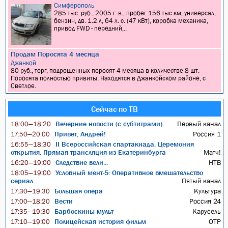
Симферополь
285 тыс. руб., 2005 г. в., пробег 156 тыс.км, универсал,
бензин, дв. 1.2 л, 64 л. с. (47 кВт), коробка механика,
привод FWD - передний,..
Продам Поросята 4 месяца
Джанкой
80 руб., торг, подрощенных поросят 4 месяца в количестве 8 шт.
Поросята полностью привиты. Находятся в Джанкойском районе, с
Светлое.
Сейчас по ТВ
Вечерние новости (с субтитрами)
Первый канал
18:00—18:20
Привет, Андрей!
Россия 1
17:50—20:00
II Всероссийская спартакиада. Церемония
16:55—18:30
открытия. Прямая трансляция из Екатеринбурга
Матч!
Следствие вели...
НТВ
16:20—19:00
Условный мент-5: Оперативное вмешательство
18:05—19:00
сериал
Пятый канал
Большая опера
Культура
17:30—19:30
Вести
Россия 24
17:00—18:20
Барбоскины мульт
Карусель
17:35—19:30
Полицейская история фильм
ОТР
17:10—19:00