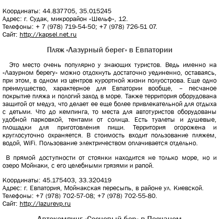
Координаты: 44.837705, 35.015245
Адрес: г. Судак, микрорайон «Шельф», 12.
Телефоны: + 7 (978) 719-54-50; +7 (978) 726-51 07.
Сайт:
http://kapsel.net.ru
Пляж «Лазурный берег» в Евпатории
Это место очень популярно у знающих туристов. Ведь именно на
«Лазурном берегу» можно отдохнуть достаточно уединенно, оставаясь,
при этом, в одном из центров курортной жизни полуострова. Еще одно
преимущество, характерное для Евпатории вообще, – песчаное
покрытие пляжа и пологий заход в море. Также территория оборудована
защитой от медуз, что делает ее еще более привлекательной для отдыха
с детьми. Что до кемпинга, то места для автотуристов оборудованы
удобной парковкой, тентами от солнца. Есть туалеты и душевые,
площадки для приготовления пищи. Территория огорожена и
круглосуточно охраняется. В стоимость входит пользование пляжем,
водой, WiFi. Пользование электричеством оплачивается отдельно.
В прямой доступности от стоянки находится не только море, но и
озеро Мойнаки, с его целебными грязями и рапой.
Координаты: 45.175403, 33.320419
Адрес: г. Евпатория, Мойнакская пересыпь, в районе ул. Киевской.
Телефоны: +7 (978) 702-57-08; +7 (978) 702-55-80.
Сайт:
http://lazurevp.ru
Автокемпинг «Сосновый бор» в Песчаном