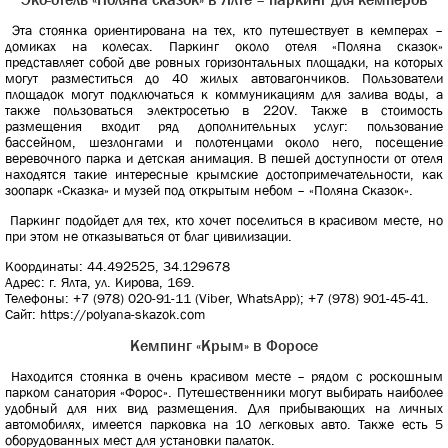
Эта стоянка ориентирована на тех, кто путешествует в кемперах –
домиках на колесах. Паркинг около отеля «Поляна сказок»
представляет собой две ровных горизонтальных площадки, на которых
могут разместиться до 40 жилых автовагончиков. Пользователи
площадок могут подключаться к коммуникациям для залива воды, а
также пользоваться электросетью в 220V. Также в стоимость
размещения входит ряд дополнительных услуг: пользование
бассейном, шезлонгами и полотенцами около него, посещение
веревочного парка и детская анимация. В пешей доступности от отеля
находятся такие интересные крымские достопримечательности, как
зоопарк «Сказка» и музей под открытым небом – «Поляна Сказок».
Паркинг подойдет для тех, кто хочет поселиться в красивом месте, но
при этом не отказываться от благ цивилизации.
Координаты: 44.492525, 34.129678
Адрес: г. Ялта, ул. Кирова, 169.
Телефоны: +7 (978) 020-91-11 (Viber, WhatsApp); +7 (978) 901-45-41.
Сайт: https://polyana-skazok.com
Кемпинг «Крым» в Форосе
Находится стоянка в очень красивом месте – рядом с роскошным
парком санатория «Форос». Путешественники могут выбирать наиболее
удобный для них вид размещения. Для прибывающих на личных
автомобилях, имеется парковка на 10 легковых авто. Также есть 5
оборудованных мест для установки палаток.