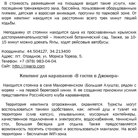
В стоимость размещения на площадке входят такие услуги, как:
посещение тренажерного зала, бассейна, пользование оборудованным
пляжем, детская и взрослая анимация, прогулки по парковой зоне. От
моря кемпинг находится на расстоянии всего трех минут пешей
ходьбы.
Неподалеку от стоянки находится одна из прославленных крымских
достопримечательностей – Никитский ботанический сад. Также, за 10-
15 минут можно доехать Ялты, ходят рейсовые автобусы.
Координаты: 44.504127, 34.213400
Адрес: пгт. Отрадное, ул. Мориса Тореза, 5.
Телефон: +7 (978) 983-04-04.
Сайт:
http://ripario.com
Кемпинг для караванов «В гостях в Джокера»
Находится стоянка в селе Малореченском (Большая Алушта), рядом с
морем – на первой береговой линии. К ее созданию приложили усилия
представители Российского клуба караванеров.
Территория кемпинга огороженная, охраняется. Туристы могут
воспользоваться такими удобствами, как: летний душ и туалет на
территории (слив капсул), умывальники, мусорные контейнеры,
качественное подключение к электросети, водоснабжение, теннисный
стол, большая беседка для отдыха. Также предоставляется
возможность посетить столовую и воспользоваться мангалом. На всей
территории – бесплатная WiFi-зона.