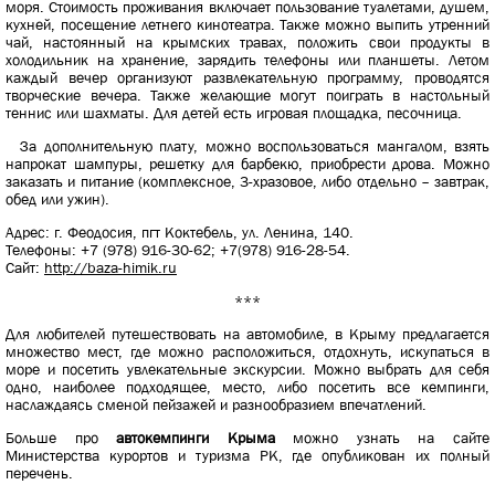
моря. Стоимость проживания включает пользование туалетами, душем,
кухней, посещение летнего кинотеатра. Также можно выпить утренний
чай, настоянный на крымских травах, положить свои продукты в
холодильник на хранение, зарядить телефоны или планшеты. Летом
каждый вечер организуют развлекательную программу, проводятся
творческие вечера. Также желающие могут поиграть в настольный
теннис или шахматы. Для детей есть игровая площадка, песочница.
За дополнительную плату, можно воспользоваться мангалом, взять
напрокат шампуры, решетку для барбекю, приобрести дрова. Можно
заказать и питание (комплексное, 3-хразовое, либо отдельно – завтрак,
обед или ужин).
Адрес: г. Феодосия, пгт Коктебель, ул. Ленина, 140.
Телефоны: +7 (978) 916-30-62; +7(978) 916-28-54.
Сайт:
http://baza-himik.ru
***
Для любителей путешествовать на автомобиле, в Крыму предлагается
множество мест, где можно расположиться, отдохнуть, искупаться в
море и посетить увлекательные экскурсии. Можно выбрать для себя
одно, наиболее подходящее, место, либо посетить все кемпинги,
наслаждаясь сменой пейзажей и разнообразием впечатлений.
Больше про
автокемпинги Крыма
можно узнать на сайте
Министерства курортов и туризма РК, где опубликован их полный
перечень.