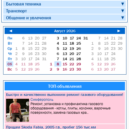
Бытовая техника
▼
Транспорт
▼
Общение и увлечения
▼
◄
Август 2026
►
Пн
6
13
20
27
3
10
17
24
31
7
14
21
28
Вт
7
14
21
28
4
11
18
25
1
8
15
22
29
Ср
1
8
15
22
29
5
12
19
26
2
9
16
23
30
Чт
2
9
16
23
30
6
13
20
27
3
10
17
24
Пт
3
10
17
24
31
7
14
21
28
4
11
18
25
Сб
4
11
18
25
1
8
15
22
29
5
12
19
26
Вс
5
12
19
26
2
9
16
23
30
6
13
20
27
ТОП-объявления
Быстро и качественно выполним ремонт газового оборудования!
Симферополь
Ремонт, установка и профилактика газового
оборудования - котлы, плиты, колонки, варочные
поверхности, замена газовых кра..
Продам Skoda Fabia, 2005 г.в., пробег 156 тыс.км