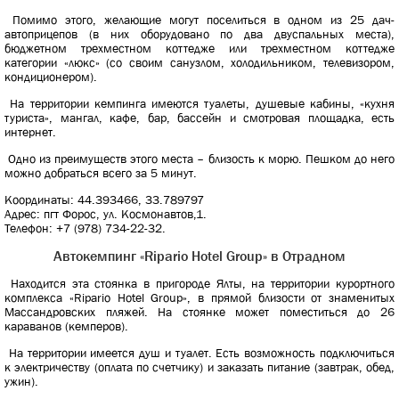
Помимо этого, желающие могут поселиться в одном из 25 дач-
автоприцепов (в них оборудовано по два двуспальных места),
бюджетном трехместном коттедже или трехместном коттедже
категории «люкс» (со своим санузлом, холодильником, телевизором,
кондиционером).
На территории кемпинга имеются туалеты, душевые кабины, «кухня
туриста», мангал, кафе, бар, бассейн и смотровая площадка, есть
интернет.
Одно из преимуществ этого места – близость к морю. Пешком до него
можно добраться всего за 5 минут.
Координаты: 44.393466, 33.789797
Адрес: пгт Форос, ул. Космонавтов,1.
Телефон: +7 (978) 734-22-32.
Автокемпинг «Ripario Hotel Group» в Отрадном
Находится эта стоянка в пригороде Ялты, на территории курортного
комплекса «Ripario Hotel Group», в прямой близости от знаменитых
Массандровских пляжей. На стоянке может поместиться до 26
караванов (кемперов).
На территории имеется душ и туалет. Есть возможность подключиться
к электричеству (оплата по счетчику) и заказать питание (завтрак, обед,
ужин).