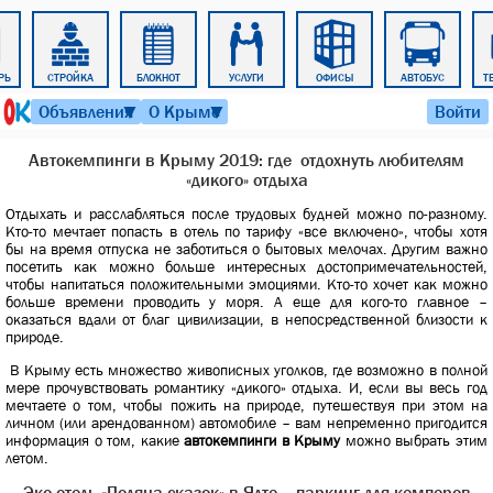
РЬ
СТРОЙКА
БЛОКНОТ
УСЛУГИ
ОФИСЫ
АВТОБУС
Т
8 августа 2026 г. 18:09
Объявления
О Крыме
Войти
▼
▼
Автокемпинги в Крыму 2019: где отдохнуть любителям
«дикого» отдыха
Отдыхать и расслабляться после трудовых будней можно по-разному.
Кто-то мечтает попасть в отель по тарифу «все включено», чтобы хотя
бы на время отпуска не заботиться о бытовых мелочах. Другим важно
посетить как можно больше интересных достопримечательностей,
чтобы напитаться положительными эмоциями. Кто-то хочет как можно
больше времени проводить у моря. А еще для кого-то главное –
оказаться вдали от благ цивилизации, в непосредственной близости к
природе.
В Крыму есть множество живописных уголков, где возможно в полной
мере прочувствовать романтику «дикого» отдыха. И, если вы весь год
мечтаете о том, чтобы пожить на природе, путешествуя при этом на
личном (или арендованном) автомобиле – вам непременно пригодится
информация о том, какие
автокемпинги в Крыму
можно выбрать этим
летом.
Эко-отель «Поляна сказок» в Ялте – паркинг для кемперов