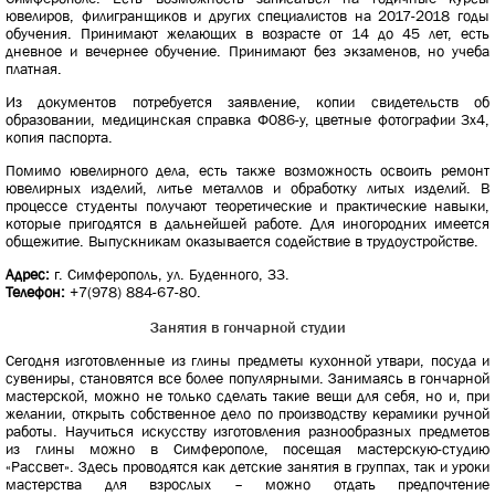
ювелиров, филигранщиков и других специалистов на 2017-2018 годы
обучения. Принимают желающих в возрасте от 14 до 45 лет, есть
дневное и вечернее обучение. Принимают без экзаменов, но учеба
платная.
Из документов потребуется заявление, копии свидетельств об
образовании, медицинская справка Ф086-у, цветные фотографии 3х4,
копия паспорта.
Помимо ювелирного дела, есть также возможность освоить ремонт
ювелирных изделий, литье металлов и обработку литых изделий. В
процессе студенты получают теоретические и практические навыки,
которые пригодятся в дальнейшей работе. Для иногородних имеется
общежитие. Выпускникам оказывается содействие в трудоустройстве.
Адрес:
г. Симферополь, ул. Буденного, 33.
Телефон:
+7(978) 884-67-80.
Занятия в гончарной студии
Сегодня изготовленные из глины предметы кухонной утвари, посуда и
сувениры, становятся все более популярными. Занимаясь в гончарной
мастерской, можно не только сделать такие вещи для себя, но и, при
желании, открыть собственное дело по производству керамики ручной
работы. Научиться искусству изготовления разнообразных предметов
из глины можно в Симферополе, посещая мастерскую-студию
«Рассвет». Здесь проводятся как детские занятия в группах, так и уроки
мастерства для взрослых – можно отдать предпочтение