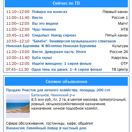
Сейчас по ТВ
Повара на колесах
Первый канал
11:10—12:00
Вести
Россия 1
11:00—11:40
Вы это видели
Матч!
11:00—12:05
Чудо техники
НТВ
11:00—12:00
Следопыт: Наезд сериал
Пятый канал
10:45—11:40
"Бемби". Телеверсия музыкального спектакля
10:55—12:10
Николая Бурляева. К 80-летию Николая Бурляева
Культура
Вести. Дежурная часть: Итоги
Россия 24
11:20—13:00
Буба мульт
Карусель
10:00—11:40
Ищите женщину: 1 серия фильм
ОТР
11:20—12:00
Одна тень на двоих: 1–4 серии фильм
ТВ Центр
07:45—11:30
Свежие объявления
Продам Участок для личного хозяйства, площадь 200 сот.
Батальное, Ленинский р-н
8,5 млн руб., пл. 2 га, в центре массива, прямоугольный,
ровный, сельскохозяйственное назначение,
назначение: личное подсобное хозяйст..
Сфера обслуживания, гостиницы, кафе, общепит
Вакансия: Семейный повар в частный дом