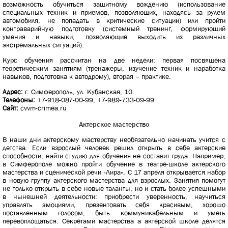
возможность обучиться защитному вождению (использование
специальных техник и приемов, позволяющих, находясь за рулем
автомобиля, не попадать в критические ситуации) или пройти
контраварийную подготовку (системный тренинг, формирующий
умения и навыки, позволяющие выходить из различных
экстремальных ситуаций).
Курс обучения рассчитан на две недели: первая посвящена
теоретическим занятиям (тренажеры, изучение техник и наработка
навыков, подготовка к автодрому), вторая – практике.
Адрес:
г. Симферополь, ул. Кубанская, 10.
Телефоны:
+7-918-087-00-99; +7-989-733-09-99.
Сайт:
cvvm-crimea.ru
Актерское мастерство
В наши дни актерскому мастерству необязательно начинать учится с
детства. Если взрослый человек решил открыть в себе актерские
способности, найти студию для обучения не составит труда. Например,
в Симферополе можно пройти обучение в театре-школе актерского
мастерства и сценической речи «Лира». С 17 апреля открывается набор
в новую группу актерского мастерства для взрослых. Занятия помогут
не только открыть в себе новые таланты, но и стать более успешными
в нынешней деятельности: приобрести уверенность, научиться
управлять эмоциями, презентовать себя красивым, хорошо
поставленным голосом, быть коммуникабельным и уметь
перевоплощаться. Секретами мастерства а актерской школе делятся