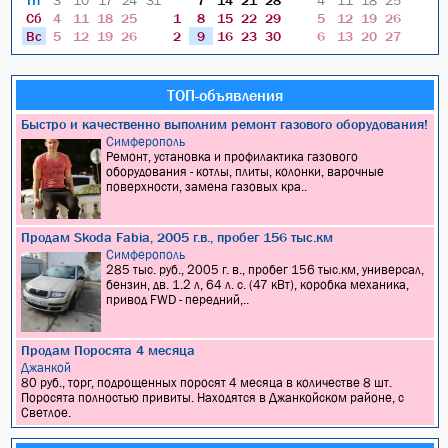
Пт
3
10
17
24
31
7
14
21
28
4
11
18
25
Сб
4
11
18
25
1
8
15
22
29
5
12
19
26
Вс
5
12
19
26
2
9
16
23
30
6
13
20
27
ТОП-объявления
Быстро и качественно выполним ремонт газового оборудования!
Симферополь
Ремонт, установка и профилактика газового
оборудования - котлы, плиты, колонки, варочные
поверхности, замена газовых кра..
Продам Skoda Fabia, 2005 г.в., пробег 156 тыс.км
Симферополь
285 тыс. руб., 2005 г. в., пробег 156 тыс.км, универсал,
бензин, дв. 1.2 л, 64 л. с. (47 кВт), коробка механика,
привод FWD - передний,..
Продам Поросята 4 месяца
Джанкой
80 руб., торг, подрощенных поросят 4 месяца в количестве 8 шт.
Поросята полностью привиты. Находятся в Джанкойском районе, с
Светлое.