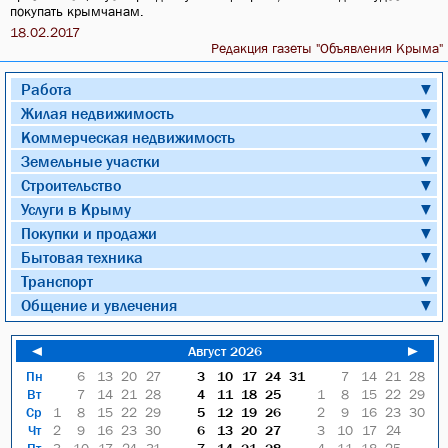
покупать крымчанам.
18.02.2017
Редакция газеты "Объявления Крыма"
Работа
▼
Жилая недвижимость
▼
Коммерческая недвижимость
▼
Земельные участки
▼
Строительство
▼
Услуги в Крыму
▼
Покупки и продажи
▼
Бытовая техника
▼
Транспорт
▼
Общение и увлечения
▼
◄
Август 2026
►
Пн
6
13
20
27
3
10
17
24
31
7
14
21
28
Вт
7
14
21
28
4
11
18
25
1
8
15
22
29
Ср
1
8
15
22
29
5
12
19
26
2
9
16
23
30
Чт
2
9
16
23
30
6
13
20
27
3
10
17
24