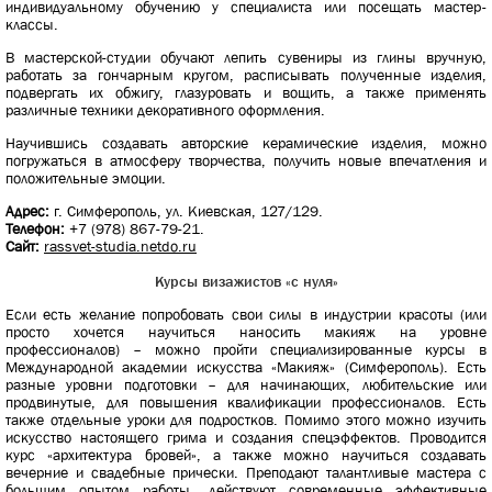
индивидуальному обучению у специалиста или посещать мастер-
классы.
В мастерской-студии обучают лепить сувениры из глины вручную,
работать за гончарным кругом, расписывать полученные изделия,
подвергать их обжигу, глазуровать и вощить, а также применять
различные техники декоративного оформления.
Научившись создавать авторские керамические изделия, можно
погружаться в атмосферу творчества, получить новые впечатления и
положительные эмоции.
Адрес:
г. Симферополь, ул. Киевская, 127/129.
Телефон:
+7 (978) 867-79-21.
Сайт:
rassvet-studia.netdo.ru
Курсы визажистов «с нуля»
Если есть желание попробовать свои силы в индустрии красоты (или
просто хочется научиться наносить макияж на уровне
профессионалов) – можно пройти специализированные курсы в
Международной академии искусства «Макияж» (Симферополь). Есть
разные уровни подготовки – для начинающих, любительские или
продвинутые, для повышения квалификации профессионалов. Есть
также отдельные уроки для подростков. Помимо этого можно изучить
искусство настоящего грима и создания спецэффектов. Проводится
курс «архитектура бровей», а также можно научиться создавать
вечерние и свадебные прически. Преподают талантливые мастера с
большим опытом работы, действуют современные эффективные