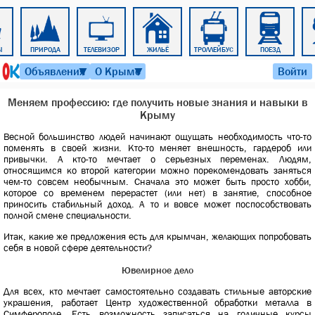
Ы
ПРИРОДА
ТЕЛЕВИЗОР
ЖИЛЬЁ
ТРОЛЛЕЙБУС
ПОЕЗД
9 августа 2026 г. 11:20
Объявления
О Крыме
Войти
▼
▼
Меняем профессию: где получить новые знания и навыки в
Крыму
Весной большинство людей начинают ощущать необходимость что-то
поменять в своей жизни. Кто-то меняет внешность, гардероб или
привычки. А кто-то мечтает о серьезных переменах. Людям,
относящимся ко второй категории можно порекомендовать заняться
чем-то совсем необычным. Сначала это может быть просто хобби,
которое со временем перерастет (или нет) в занятие, способное
приносить стабильный доход. А то и вовсе может поспособствовать
полной смене специальности.
Итак, какие же предложения есть для крымчан, желающих попробовать
себя в новой сфере деятельности?
Ювелирное дело
Для всех, кто мечтает самостоятельно создавать стильные авторские
украшения, работает Центр художественной обработки металла в
Симферополе. Есть возможность записаться на годичные курсы