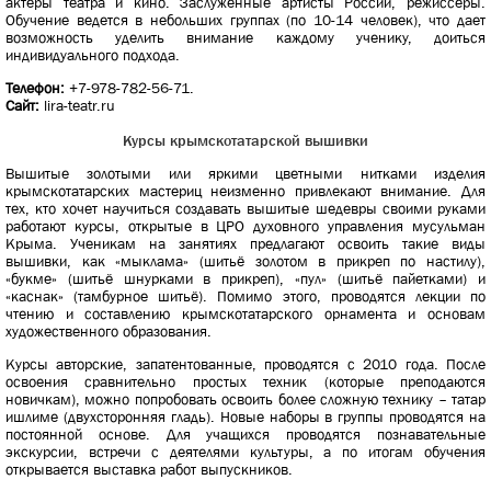
актеры театра и кино. Заслуженные артисты России, режиссеры.
Обучение ведется в небольших группах (по 10-14 человек), что дает
возможность уделить внимание каждому ученику, доиться
индивидуального подхода.
Телефон:
+7-978-782-56-71.
Сайт:
lira-teatr.ru
Курсы крымскотатарской вышивки
Вышитые золотыми или яркими цветными нитками изделия
крымскотатарских мастериц неизменно привлекают внимание. Для
тех, кто хочет научиться создавать вышитые шедевры своими руками
работают курсы, открытые в ЦРО духовного управления мусульман
Крыма. Ученикам на занятиях предлагают освоить такие виды
вышивки, как «мыклама» (шитьё золотом в прикреп по настилу),
«букме» (шитьё шнурками в прикреп), «пул» (шитьё пайетками) и
«каснак» (тамбурное шитьё). Помимо этого, проводятся лекции по
чтению и составлению крымскотатарского орнамента и основам
художественного образования.
Курсы авторские, запатентованные, проводятся с 2010 года. После
освоения сравнительно простых техник (которые преподаются
новичкам), можно попробовать освоить более сложную технику – татар
ишлиме (двухсторонняя гладь). Новые наборы в группы проводятся на
постоянной основе. Для учащихся проводятся познавательные
экскурсии, встречи с деятелями культуры, а по итогам обучения
открывается выставка работ выпускников.