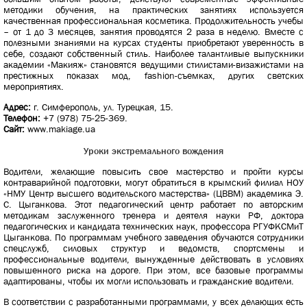
методики обучения, на практических занятиях используется
качественная профессиональная косметика. Продолжительность учебы
– от 1 до 3 месяцев, занятия проводятся 2 раза в неделю. Вместе с
полезными знаниями на курсах студенты приобретают уверенность в
себе, создают собственный стиль. Наиболее талантливые выпускники
академии «Макияж» становятся ведущими стилистами-визажистами на
престижных показах мод, fashion-съемках, других светских
мероприятиях.
Адрес:
г. Симферополь, ул. Турецкая, 15.
Телефон:
+7 (978) 75-25-369.
Сайт:
www.makiage.ua
Уроки экстремального вождения
Водители, желающие повысить свое мастерство и пройти курсы
контраварийной подготовки, могут обратиться в крымский филиал НОУ
«НМУ Центр высшего водительского мастерства» (ЦВВМ) академика Э.
С. Цыганкова. Этот педагогический центр работает по авторским
методикам заслуженного тренера и деятеля науки РФ, доктора
педагогических и кандидата технических наук, профессора РГУФКСМиТ
Цыганкова. По программам учебного заведения обучаются сотрудники
спецслужб, силовых структур и ведомств, спортсмены и
профессиональные водители, вынужденные действовать в условиях
повышенного риска на дороге. При этом, все базовые программы
адаптированы, чтобы их могли использовать и гражданские водители.
В соответствии с разработанными программами, у всех делающих есть