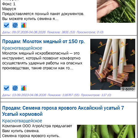
Фокс 1
Маруся
Предоставляется полный пакет документов.
Вы можете купить семена я...
Даты:
09.07.2026
-
04.08.2026
Показов: 3831 (53)
Просмотров: 0 (0)
Продам: Молоток медный от 150 гр.
Красногвардейское
Молоток медный искробезопасный — это
инструмент, который позволит комфортно
осуществлять ударные работы на опасных
производствах, такие отрасли как го...
9 фото
Даты:
13.09.2023
-
04.08.2026
Показов: 118767 (55)
Просмотров: 117 (0)
Продам: Семена гороха ярового Аксайский усатый 7
Усатый кормовой
Красногвардейское
Компания ООО АгроАстра предлагает
Вам купить семена.
Семена гороха ярового купить.