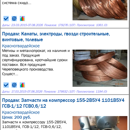
система скидо...
Даты:
23.03.2015
-
07.08.2026
Показов: 179276 (107)
Просмотров: 1061 (0)
Продам: Канаты, электроды, гвозди строительные,
винтовые, толевые
Красногвардейское
Метизы и металлопрокат, из наличия и
под заказ. Продукция
сертифицирована, кротчайшие сроки
поставки. Вся продукция
Череповецкого производства.
Сущест...
Даты:
17.03.2015
-
07.08.2026
Показов: 179932 (107)
Просмотров: 1194 (0)
Продам: Запчасти на компрессор 155-2В5У4 1101В5У4
ГСВ-1/12 ГСВ0,6/12
Красногвардейское
Цена: 200 руб.
Запчасти к компрессору 155-2В5У4,
1101В5У4, ГСВ-1/12, ГСВ-0,6/12,