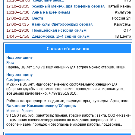
Следствие вели...
НТВ
16:20—19:00
Условный мент-6: Два графина сериал
Пятый канал
17:10—18:05
Анна на шее фильм
Культура
16:10—17:30
Вести
Россия 24
17:00—18:20
Каникулы Светофоровых сериал
Карусель
17:00—17:35
Полицейская история фильм
ОТР
17:10—19:00
Детдомовка: 2–4 серии фильм
ТВ Центр
14:45—17:55
Свежие объявления
Ищу женщину
Ялта
Парень, 38 лет 178 76 ищу женщину для встреч можно старше. Пиши.
Ищу женщину
Симферополь
Мужчина 35 лет. Ищу обеспеченную состоятельную женщину для
общения дружбы и совместного времяпровождения и плотских утех,
все делаю качественно. +79783519310.
Работа на транспорте: водители, экспедиторы, курьеры. Логистика
Вакансия: Комплектовщик/Сборщик
Москва, Россия
ЗП 180 тыс. руб., занятость: полная, график работы: вахта, ООО «Иквант»
— компания специализирующаяся на складских операциях. Мы
обеспечиваем порядок и безопасные условия работы, поддержив..