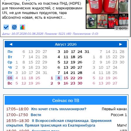
Канистры, Емкость из пластика ПНД (HDPE)
для технических жидкостей, с маркировками
UN, не для пищевых продуктов, тара
абсолютно новая, есть в количест...
2 фото
Даты:
16.07.2026
-
01.08.2026
Показов: 5121 (46)
Просмотров: 0 (0)
◄
Август 2026
►
Пн
6
13
20
27
3
10
17
24
31
7
14
21
28
Вт
7
14
21
28
4
11
18
25
1
8
15
22
29
Ср
1
8
15
22
29
5
12
19
26
2
9
16
23
30
Чт
2
9
16
23
30
6
13
20
27
3
10
17
24
Пт
3
10
17
24
31
7
14
21
28
4
11
18
25
Сб
4
11
18
25
1
8
15
22
29
5
12
19
26
Вс
5
12
19
26
2
9
16
23
30
6
13
20
27
Сейчас по ТВ
Кто хочет стать миллионером?
Первый канал
17:05—18:00
Вести
Россия 1
17:00—17:50
II Всероссийская спартакиада. Церемония
16:55—18:30
открытия. Прямая трансляция из Екатеринбурга
Матч!