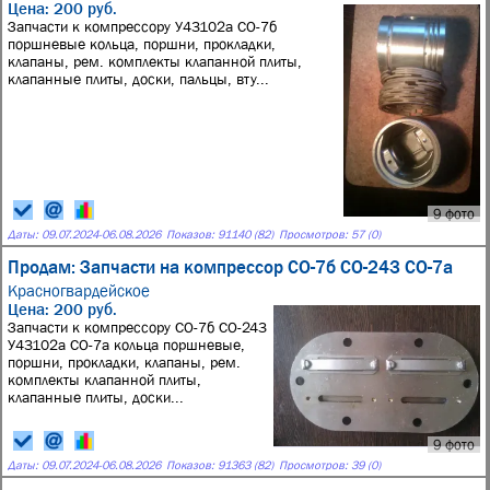
Цена: 200 руб.
Запчасти к компрессору У43102а СО-7б
поршневые кольца, поршни, прокладки,
клапаны, рем. комплекты клапанной плиты,
клапанные плиты, доски, пальцы, вту...
9 фото
Даты:
09.07.2024
-
06.08.2026
Показов: 91140 (82)
Просмотров: 57 (0)
Продам: Запчасти на компрессор СО-7б СО-243 СО-7а
Красногвардейское
Цена: 200 руб.
Запчасти к компрессору СО-7б СО-243
У43102а СО-7а кольца поршневые,
поршни, прокладки, клапаны, рем.
комплекты клапанной плиты,
клапанные плиты, доски...
9 фото
Даты:
09.07.2024
-
06.08.2026
Показов: 91363 (82)
Просмотров: 39 (0)