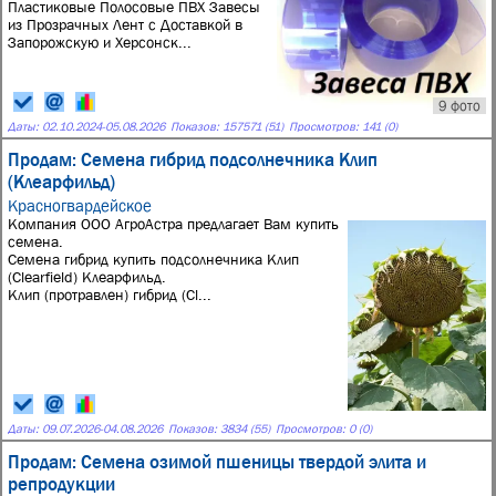
Пластиковые Полосовые ПВХ Завесы
из Прозрачных Лент с Доставкой в
Запорожскую и Херсонск...
9 фото
Даты:
02.10.2024
-
05.08.2026
Показов: 157571 (51)
Просмотров: 141 (0)
Продам: Семена гибрид подсолнечника Клип
(Клеарфильд)
Красногвардейское
Компания ООО АгроАстра предлагает Вам купить
семена.
Семена гибрид купить подсолнечника Клип
(Clearfield) Клеарфильд.
Клип (протравлен) гибрид (Cl...
Даты:
09.07.2026
-
04.08.2026
Показов: 3834 (55)
Просмотров: 0 (0)
Продам: Семена озимой пшеницы твердой элита и
репродукции