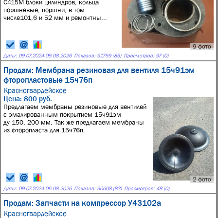
С415М блоки цилиндров, кольца
поршневые, поршни, в том
числе101,6 и 52 мм и ремонтны...
9 фото
Даты:
09.07.2024
-
06.08.2026
Показов: 91759 (85)
Просмотров: 97 (0)
Продам: Мембрана резиновая для вентиля 15ч91эм
фторопластовые 15ч76п
Красногвардейское
Цена: 800 руб.
Предлагаем мембраны резиновые для вентилей
с эмалированным покрытием 15ч91эм
ду 150, 200 мм. Так же предлагаем мембраны
из фторопласта для 15ч76п.
2 фото
Даты:
09.07.2024
-
06.08.2026
Показов: 90608 (83)
Просмотров: 48 (0)
Продам: Запчасти на компрессор У43102а
Красногвардейское