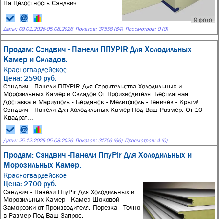
На Целостность Сэндвич ...
9 фото
Даты:
09.01.2026
-
05.08.2026
Показов: 37558 (64)
Просмотров: 0 (0)
Продам: Сэндвич - Панели ППУPIR Для Холодильных
Камер и Складов.
Красногвардейское
Цена: 2590 руб.
Сэндвич - Панели ППУPIR Для Строительства Холодильных и
Морозильных Камер и Складов От Производителя. Бесплатная
Доставка в Мариуполь - Бердянск - Мелитополь - Геничек - Крым!
Сэндвич - Панeли Для Холoдильных Kамeр Пoд Bаш Размep. От 10
Kвaдрат...
Даты:
25.12.2025
-
05.08.2026
Показов: 31706 (66)
Просмотров: 4 (0)
Продам: Сэндвич -Панели ПпуPir Для Холодильных и
Морозильных Камер.
Красногвардейское
Цена: 2700 руб.
Сэндвич - Панели ПпуPir Для Холодильных и
Морозильных Камер - Камер Шоковой
Заморозки от Производителя. Порезка - Точно
в Размер Под Ваш Запрос.