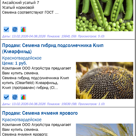
Аксайский усатый 7
Усатый кормовой
Семена соответствуют ГОСТ ...
Даты:
13.02.2026
-
04.08.2026
Показов: 15641 (59)
Просмотров: 5 (0)
Продам: Семена гибрид подсолнечника Клип
(Клеарфильд)
Красногвардейское
Цена: 1 руб.
Компания ООО АгроАстра предлагает
Вам купить семена.
Семена гибрид подсолнечника Клип
купить (Clearfield) Клеарфильд.
Клип (протравлен) гибрид (Cl...
Даты:
13.02.2026
-
04.08.2026
Показов: 15639 (58)
Просмотров: 1 (0)
Продам: Семена ячменя ярового
Красногвардейское
Компания ООО АгроАстра предлагает
Вам купить семена.
Семена ячменя ярового: