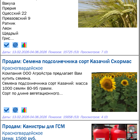
Вакула
Прерия
Одесский 22
Преазовский 9
Ратник
Леон
Щедрый
Грис...
Даты:
13.02.2026
-
04.08.2026
Показов: 15725 (53)
Просмотров: 7 (0)
Продам: Семена подсолнечника сорт Казачий Скормас
Красногвардейское
Компания ООО АгроАстра предлагает Вам
купить семена.
Семена подсолнечника сорт Казачий: масса
1000 семян 80-95 грамм.
Сорт по длине вегетационного...
Даты:
13.02.2026
-
04.08.2026
Показов: 15658 (53)
Просмотров: 4 (0)
Продам: Канистры для ГСМ
Красногвардейское
Цена: 1500 руб.