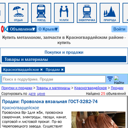
ОТДЫХ
ПОЕЗД
УСЛУГИ
ЭЛЕКТРИЧКА
ПРИРОДА
8 августа 2026 г. 17:16
Объявления
О Крыме
Войти
▼
▼
Купить металлолом, запчасти в Красногвардейском районе -
купить
Покупки и продажи
Товары и материалы
Красногвардейское
Продам
✖
✖
Покупки и продажи
>
Товары и материалы
>
Красногвардейское
>
Продам
Сортировать по
дате
цене
Найдено
25
объявлений
Продам: Проволока вязальная ГОСТ-3282-74
Красногвардейское
Проволока Вр-1для жбк, проволока
сварочная, электроды, гвозди, канат,
сортовой и листовой прокат. Пр-во
Череповецкого завода. Существует