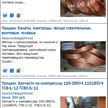
система скидо...
Даты:
23.03.2015
-
07.08.2026
Показов: 179264 (95)
Просмотров: 1061 (0)
Продам: Канаты, электроды, гвозди строительные,
винтовые, толевые
Красногвардейское
Метизы и металлопрокат, из наличия и
под заказ. Продукция
сертифицирована, кротчайшие сроки
поставки. Вся продукция
Череповецкого производства.
Сущест...
Даты:
17.03.2015
-
07.08.2026
Показов: 179920 (95)
Просмотров: 1194 (0)
Продам: Запчасти на компрессор 155-2В5У4 1101В5У4
ГСВ-1/12 ГСВ0,6/12
Красногвардейское
Цена: 200 руб.
Запчасти к компрессору 155-2В5У4,
1101В5У4, ГСВ-1/12, ГСВ-0,6/12,