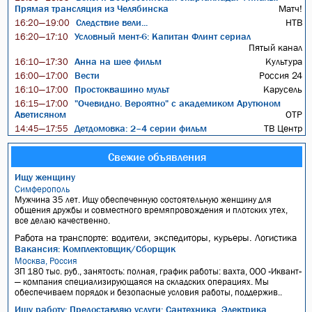
Прямая трансляция из Челябинска
Матч!
Следствие вели...
НТВ
16:20—19:00
Условный мент-6: Капитан Флинт сериал
16:20—17:10
Пятый канал
Анна на шее фильм
Культура
16:10—17:30
Вести
Россия 24
16:00—17:00
Простоквашино мульт
Карусель
16:10—17:00
"Очевидно. Вероятно" с академиком Арутюном
16:15—17:00
Аветисяном
ОТР
Детдомовка: 2–4 серии фильм
ТВ Центр
14:45—17:55
Свежие объявления
Ищу женщину
Симферополь
Мужчина 35 лет. Ищу обеспеченную состоятельную женщину для
общения дружбы и совместного времяпровождения и плотских утех,
все делаю качественно.
Работа на транспорте: водители, экспедиторы, курьеры. Логистика
Вакансия: Комплектовщик/Сборщик
Москва, Россия
ЗП 180 тыс. руб., занятость: полная, график работы: вахта, ООО «Иквант»
— компания специализирующаяся на складских операциях. Мы
обеспечиваем порядок и безопасные условия работы, поддержив..
Ищу работу: Предоставляю услуги: Сантехника, Электрика