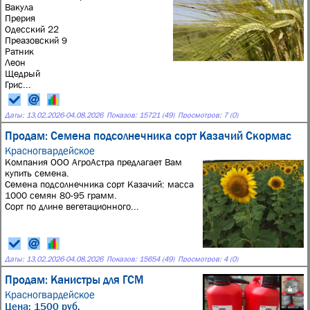
Вакула
Прерия
Одесский 22
Преазовский 9
Ратник
Леон
Щедрый
Грис...
Даты:
13.02.2026
-
04.08.2026
Показов: 15721 (49)
Просмотров: 7 (0)
Продам: Семена подсолнечника сорт Казачий Скормас
Красногвардейское
Компания ООО АгроАстра предлагает Вам
купить семена.
Семена подсолнечника сорт Казачий: масса
1000 семян 80-95 грамм.
Сорт по длине вегетационного...
Даты:
13.02.2026
-
04.08.2026
Показов: 15654 (49)
Просмотров: 4 (0)
Продам: Канистры для ГСМ
Красногвардейское
Цена: 1500 руб.