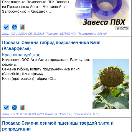
Пластиковые Полосовые ПВХ Завесы
из Прозрачных Лент с Доставкой в
Запорожскую и Херсонск...
9 фото
Даты:
02.10.2024
-
05.08.2026
Показов: 157569 (49)
Просмотров: 141 (0)
Продам: Семена гибрид подсолнечника Клип
(Клеарфильд)
Красногвардейское
Компания ООО АгроАстра предлагает Вам купить
семена.
Семена гибрид купить подсолнечника Клип
(Clearfield) Клеарфильд.
Клип (протравлен) гибрид (Cl...
Даты:
09.07.2026
-
04.08.2026
Показов: 3829 (50)
Просмотров: 0 (0)
Продам: Семена озимой пшеницы твердой элита и
репродукции