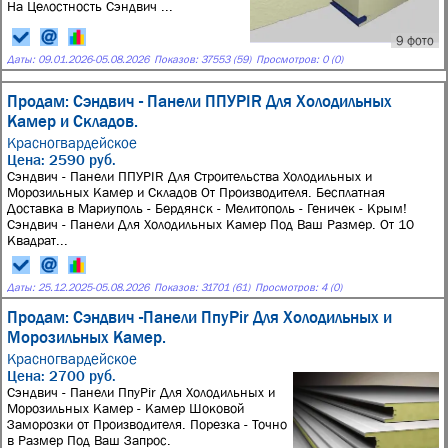
На Целостность Сэндвич ...
9 фото
Даты:
09.01.2026
-
05.08.2026
Показов: 37553 (59)
Просмотров: 0 (0)
Продам: Сэндвич - Панели ППУPIR Для Холодильных
Камер и Складов.
Красногвардейское
Цена: 2590 руб.
Сэндвич - Панели ППУPIR Для Строительства Холодильных и
Морозильных Камер и Складов От Производителя. Бесплатная
Доставка в Мариуполь - Бердянск - Мелитополь - Геничек - Крым!
Сэндвич - Панeли Для Холoдильных Kамeр Пoд Bаш Размep. От 10
Kвaдрат...
Даты:
25.12.2025
-
05.08.2026
Показов: 31701 (61)
Просмотров: 4 (0)
Продам: Сэндвич -Панели ПпуPir Для Холодильных и
Морозильных Камер.
Красногвардейское
Цена: 2700 руб.
Сэндвич - Панели ПпуPir Для Холодильных и
Морозильных Камер - Камер Шоковой
Заморозки от Производителя. Порезка - Точно
в Размер Под Ваш Запрос.