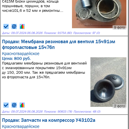
С415М блоки цилиндров, кольца
поршневые, поршни, в том
числе101,6 и 52 мм и ремонтны...
9 фото
Даты:
09.07.2024
-
06.08.2026
Показов: 91754 (80)
Просмотров: 97 (0)
Продам: Мембрана резиновая для вентиля 15ч91эм
фторопластовые 15ч76п
Красногвардейское
Цена: 800 руб.
Предлагаем мембраны резиновые для вентилей
с эмалированным покрытием 15ч91эм
ду 150, 200 мм. Так же предлагаем мембраны
из фторопласта для 15ч76п.
2 фото
Даты:
09.07.2024
-
06.08.2026
Показов: 90603 (78)
Просмотров: 48 (0)
Продам: Запчасти на компрессор У43102а
Красногвардейское