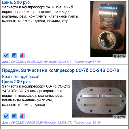
Цена: 200 руб.
Запчасти к компрессору У43102а СО-7б
поршневые кольца, поршни, прокладки,
клапаны, рем. комплекты клапанной плиты,
клапанные плиты, доски, пальцы, вту...
9 фото
Даты:
09.07.2024
-
06.08.2026
Показов: 91135 (77)
Просмотров: 57 (0)
Продам: Запчасти на компрессор СО-7б СО-243 СО-7а
Красногвардейское
Цена: 200 руб.
Запчасти к компрессору СО-7б СО-243
У43102а СО-7а кольца поршневые,
поршни, прокладки, клапаны, рем.
комплекты клапанной плиты,
клапанные плиты, доски...
9 фото
Даты:
09.07.2024
-
06.08.2026
Показов: 91358 (77)
Просмотров: 39 (0)