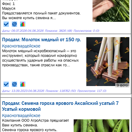
Фокс 1
Маруся
Предоставляется полный пакет документов.
Вы можете купить семена я...
Даты:
09.07.2026
-
04.08.2026
Показов: 3826 (48)
Просмотров: 0 (0)
Продам: Молоток медный от 150 гр.
Красногвардейское
Молоток медный искробезопасный — это
инструмент, который позволит комфортно
осуществлять ударные работы на опасных
производствах, такие отрасли как го...
9 фото
Даты:
13.09.2023
-
04.08.2026
Показов: 118762 (50)
Просмотров: 117 (0)
Продам: Семена гороха ярового Аксайский усатый 7
Усатый кормовой
Красногвардейское
Компания ООО АгроАстра предлагает
Вам купить семена.
Семена гороха ярового купить.