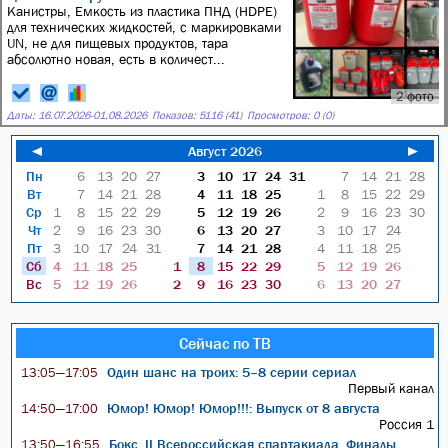
Канистры, Емкость из пластика ПНД (HDPE)
для технических жидкостей, с маркировками
UN, не для пищевых продуктов, тара
абсолютно новая, есть в количест...
2 фото
Даты:
16.07.2026
-
01.08.2026
Показов: 5116 (41)
Просмотров: 0 (0)
◄
Август 2026
►
Пн
6
13
20
27
3
10
17
24
31
7
14
21
28
Вт
7
14
21
28
4
11
18
25
1
8
15
22
29
Ср
1
8
15
22
29
5
12
19
26
2
9
16
23
30
Чт
2
9
16
23
30
6
13
20
27
3
10
17
24
Пт
3
10
17
24
31
7
14
21
28
4
11
18
25
Сб
4
11
18
25
1
8
15
22
29
5
12
19
26
Вс
5
12
19
26
2
9
16
23
30
6
13
20
27
Сейчас по ТВ
Один шанс на троих: 5–8 серии сериал
13:05—17:05
Первый канал
Юмор! Юмор! Юмор!!!: Выпуск от 8 августа
14:50—17:00
Россия 1
Бокс. II Всероссийская спартакиада. Финалы.
13:50—16:55