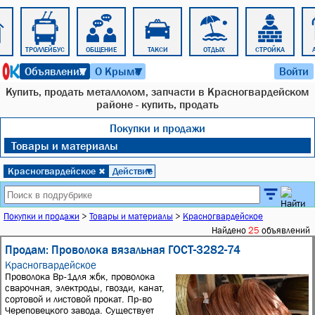
ТРОЛЛЕЙБУС
ОБЩЕНИЕ
ТАКСИ
ОТДЫХ
СТРОЙКА
8 августа 2026 г. 16:23
Объявления
О Крыме
Войти
▼
▼
Купить, продать металлолом, запчасти в Красногвардейском
районе - купить, продать
Покупки и продажи
Товары и материалы
Красногвардейское
Действие
✖
▼
Покупки и продажи
>
Товары и материалы
>
Красногвардейское
Найдено
25
объявлений
Продам: Проволока вязальная ГОСТ-3282-74
Красногвардейское
Проволока Вр-1для жбк, проволока
сварочная, электроды, гвозди, канат,
сортовой и листовой прокат. Пр-во
Череповецкого завода. Существует