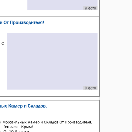
9 фото
 От Производителя!
 С
9 фото
ных Камер и Складов.
и Морозильных Камер и Складов От Производителя.
 - Геничек - Крым!
 От 10 Kвaдрат...