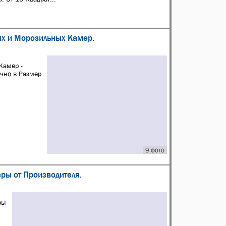
ых и Морозильных Камер.
Камер -
очно в Размер
9 фото
еры от Производителя.
ры