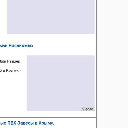
ыли Насекомых.
бой Размер
о в Крыму. -
9 фото
вые ПВХ Завесы в Крыму.