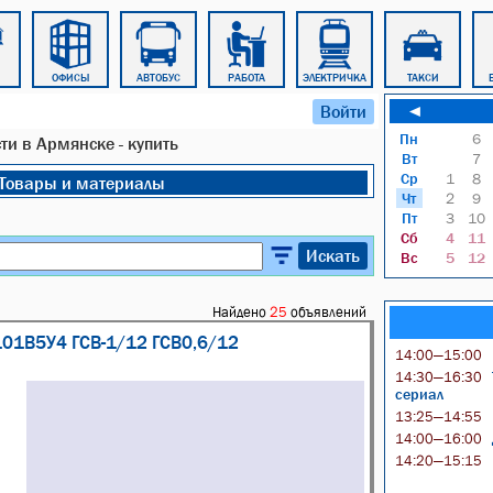
ОФИСЫ
АВТОБУС
РАБОТА
ЭЛЕКТРИЧКА
ТАКСИ
Войти
◄
Пн
6
ти в Армянске - купить
Вт
7
Ср
1
8
Товары и материалы
Чт
2
9
Пт
3
10
Сб
4
11
Искать
Вс
5
12
Найдено
25
объявлений
101В5У4 ГСВ-1/12 ГСВ0,6/12
14:00—15:00
14:30—16:30
сериал
13:25—14:55
14:00—16:00
14:20—15:15