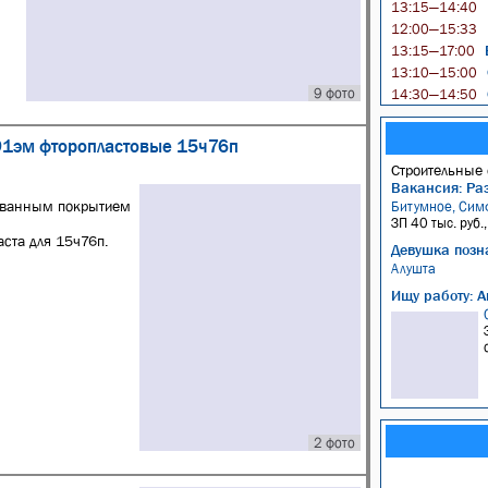
13:15—14:40
12:00—15:33
Б
13:15—17:00
13:10—15:00
9 фото
14:30—14:50
91эм фторопластовые 15ч76п
Строительные 
Вакансия: Ра
ованным покрытием
Битумное, Сим
ЗП 40 тыс. руб.
ста для 15ч76п.
Девушка позн
Алушта
Ищу работу: А
2 фото