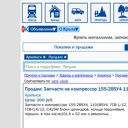
КАЛЕНДАРЬ
ПОЕЗД
ЖИЛЬЁ
АВТО
ПРИРОДА
ЗЕМЛЯ
6 августа 2026 г. 14:39
Объявления
О Крыме
▼
▼
Купить металлолом, запчас
Покупки и продажи
Армянск
Продам
✖
✖
Покупки и продажи
>
Товары и материалы
>
Армянск
>
Продам
Сортировать по
дате
цене
Продам: Запчасти на компрессор 155-2В5У4 1
Армянск
Цена: 200 руб.
Запчасти к компрессору 155-2В5У4, 1101В5У4, ГСВ-1/12,
ГСВ-0,6/12, С415М блоки цилиндров, кольца поршневые,
поршни, в том числе101,6 и 52 мм и ремонтны...