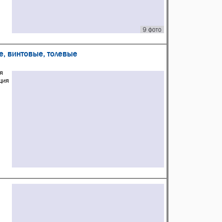
9 фото
е, винтовые, толевые
я
ция