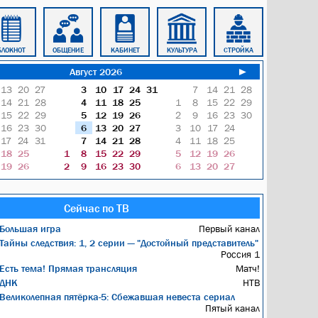
БЛОКНОТ
ОБЩЕНИЕ
КАБИНЕТ
КУЛЬТУРА
СТРОЙКА
УСЛУГИ
Август 2026
►
13
20
27
3
10
17
24
31
7
14
21
28
14
21
28
4
11
18
25
1
8
15
22
29
15
22
29
5
12
19
26
2
9
16
23
30
16
23
30
6
13
20
27
3
10
17
24
17
24
31
7
14
21
28
4
11
18
25
18
25
1
8
15
22
29
5
12
19
26
19
26
2
9
16
23
30
6
13
20
27
Сейчас по ТВ
Большая игра
Первый канал
Тайны следствия: 1, 2 серии — "Достойный представитель"
Россия 1
Есть тема! Прямая трансляция
Матч!
ДНК
НТВ
Великолепная пятёрка-5: Сбежавшая невеста сериал
Пятый канал