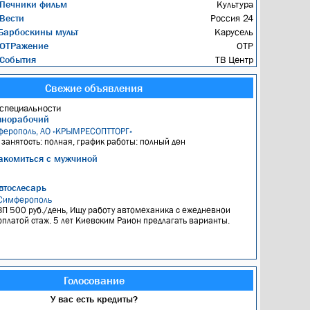
Печники фильм
Культура
Вести
Россия 24
арбоскины мульт
Карусель
ОТРажение
ОТР
События
ТВ Центр
Свежие объявления
специальности
знорабочий
ферополь, АО «КРЫМРЕСОПТТОРГ»
, занятость: полная, график работы: полный ден
акомиться с мужчиной
втослесарь
Симферополь
ЗП 500 руб./день, Ищу работу автомеханика с ежедневнои
оплатой стаж. 5 лет Киевским Раион предлагать варианты.
Голосование
У вас есть кредиты?