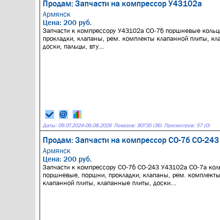
Продам: Запчасти на компрессор У43102а
Армянск
Цена: 200 руб.
Запчасти к компрессору У43102а СО-7б поршневые кольц
прокладки, клапаны, рем. комплекты клапанной плиты, кл
доски, пальцы, вту...
Даты:
09.07.2024
-
06.08.2026
Показов: 90735 (36)
Просмотров: 57 (0)
Продам: Запчасти на компрессор СО-7б СО-243
Армянск
Цена: 200 руб.
Запчасти к компрессору СО-7б СО-243 У43102а СО-7а кол
поршневые, поршни, прокладки, клапаны, рем. комплект
клапанной плиты, клапанные плиты, доски...