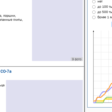
нет
до 100 т
до 500 т
а, поршни,
более 1 
апанные плиты,
9 фото
 СО-7а
ьца
ы