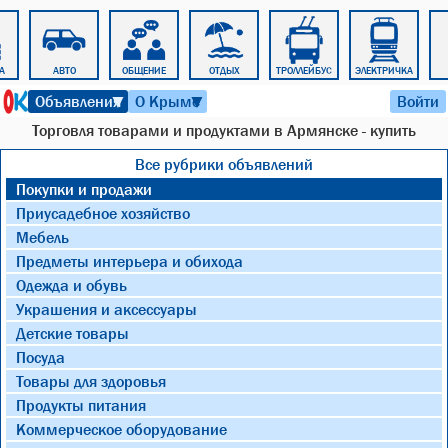
А
АВТО
ОБЩЕНИЕ
ОТДЫХ
ТРОЛЛЕЙБУС
ЭЛЕКТРИЧКА
7 августа 2026 г. 12:54
Объявления
О Крыме
Войти
▼
▼
Торговля товарами и продуктами в Армянске - купить
Все рубрики объявлений
Покупки и продажи
Приусадебное хозяйство
Мебель
Предметы интерьера и обихода
Одежда и обувь
Украшения и аксессуары
Детские товары
Посуда
Товары для здоровья
Продукты питания
Коммерческое оборудование