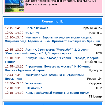
Имеются опытные грузчики. Работаем без выходных.
Цены низкие доступные...
Сейчас по ТВ
Время покажет
Первый канал
12:15—14:00
60 минут
Россия 1
12:00—14:00
Чемпионат Европы по водным видам спорта.
12:10—13:45
Открытая вода. Мужчины. 3 км. Прямая трансляция из Франции
Матч!
Лесник. Своя земля: "Мордобой", 1, 2 серии,
10:35—13:00
"Стокгольмский синдром", 1, 2 серии сериал
НТВ
Контуженный: "Холод", 1 серия — "Холод", 2 серия
11:10—13:00
сериал
Пятый канал
"Фрагменты Божьего искусства". К 80-летию
12:45—13:10
Николая Бурляева: 4 серия
Культура
Международка. Америка с Богдановым —
12:44—13:00
Преемники
Россия 24
Умка мульт
Карусель
12:50—13:45
ОТРажение
ОТР
12:10—13:00
Конь изабелловой масти: 1–2 серии фильм
12:15—14:30
ТВ Центр