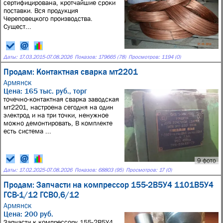
сертифицирована, кротчайшие сроки
поставки. Вся продукция
Череповецкого производства.
Сущест...
Даты:
17.03.2015
-
07.08.2026
Показов: 179665 (78)
Просмотров: 1194 (0)
Продам: Контактная сварка мт2201
Армянск
Цена: 165 тыс. руб., торг
точечно-контактная сварка заводская
мт2201, настроена сегодня на один
электрод и на три точки, ненужное
можно демонтировать, В комплекте
есть система ...
9 фото
Даты:
17.02.2025
-
07.08.2026
Показов: 68803 (95)
Просмотров: 17 (0)
Продам: Запчасти на компрессор 155-2В5У4 1101В5У4
ГСВ-1/12 ГСВ0,6/12
Армянск
Цена: 200 руб.
Запчасти к компрессору 155-2В5У4,