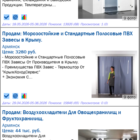
Продукции. Температурны...
9 фото
Даты:
18.05.2026
-
05.08.2026
Показов: 13926 (68)
Просмотров: 1 (0)
Продам: Морозостойкие и Стандартные Полосовые ПВХ
Завесы в Крыму.
Армянск
Цена: 3280 руб.
- Морозостойкие и Стандартные Полосовые
ПВХ Завесы От Производителя в Крыму.
- Преимущества ПВХ Завес - Термоштор От
"КрымХолодСервис"
* Экономия С...
9 фото
Даты:
29.04.2026
-
05.08.2026
Показов: 15846 (65)
Просмотров: 0 (0)
Продам: Воздухоохладители Для Овощехранилищ и
Фруктохранилищ.
Армянск
Цена: 44 тыс. руб.
Воздухоохладители Для