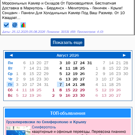
Морозильных Камер и Складов От Производителя. Бесплатная
Доставка в Мариуполь - Бердянск - Мелитополь - Геничек - Крым!
Сэндвич - Панeли Для Холoдильных Kамeр Пoд Bаш Размep. От 10
Kвaдрат...
Даты:
25.12.2025
-
05.08.2026
Показов: 31531 (69)
Просмотров: 4 (0)
Показать еще
◄
Август 2026
►
Пн
6
13
20
27
3
10
17
24
31
7
14
21
28
Вт
7
14
21
28
4
11
18
25
1
8
15
22
29
Ср
1
8
15
22
29
5
12
19
26
2
9
16
23
30
Чт
2
9
16
23
30
6
13
20
27
3
10
17
24
Пт
3
10
17
24
31
7
14
21
28
4
11
18
25
Сб
4
11
18
25
1
8
15
22
29
5
12
19
26
Вс
5
12
19
26
2
9
16
23
30
6
13
20
27
ТОП-объявления
Грузоперевозки по Симферополю и Крыму
Симферополь
квартирные и офисные переезды. Перевозка пианино