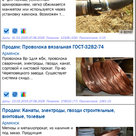
армированием, легко обжимается
манжетом или используется через
установку камлока. Возможен т...
4 фото
Даты:
31.03.2026
-
07.08.2026
Показов: 12328 (104)
Просмотров: 0 (0)
Продам: Проволока вязальная ГОСТ-3282-74
Армянск
Проволока Вр-1для жбк, проволока
сварочная, электроды, гвозди, канат,
сортовой и листовой прокат. Пр-во
Череповецкого завода. Существует
система скидо...
Даты:
23.03.2015
-
07.08.2026
Показов: 179010 (77)
Просмотров: 1061 (0)
Продам: Канаты, электроды, гвозди строительные,
винтовые, толевые
Армянск
Метизы и металлопрокат, из наличия и
под заказ. Продукция