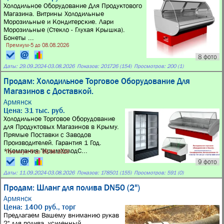
Холодильное Оборудование Для Продуктового
Магазина. Витрины Холодильные
Морозильные и Кондитерские. Лари
Морозильные (Стекло - Глухая Крышка).
Бонеты ...
Премиум-5 до 08.08.2026
8 фото
Даты:
29.09.2024
-
03.08.2026
Показов: 201726 (154)
Просмотров: 200 (1)
Продам: Холодильное Торговое Оборудование Для
Магазинов с Доставкой.
Армянск
Цена: 31 тыс. руб.
Холодильное Торговое Оборудование
для Продуктовых Магазинов в Крыму.
Прямые Поставки с Заводов
Производителей. Гарантия 1 Год.
*Компания "КрымХолодС...
Премиум-5 до 08.08.2026
9 фото
Даты:
11.09.2024
-
03.08.2026
Показов: 178501 (155)
Просмотров: 591 (0)
Продам: Шланг для полива DN50 (2")
Армянск
Цена: 1400 руб., торг
Предлагаем Вашему вниманию рукав
2" для полива, усиленный