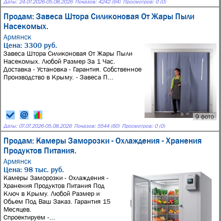
Даты:
24.07.2026
-
05.08.2026
Показов: 4242 (64)
Просмотров: 0 (0)
Продам: Завеса Штора Силиконовая От Жары Пыли
Насекомых.
Армянск
Цена: 3300 руб.
Завеса Штора Силиконовая От Жары Пыли
Насекомых. Любой Размер За 1 Час.
Доставка - Установка - Гарантия. Собственное
Производство в Крыму. - Завеса П...
9 фото
Даты:
07.07.2026
-
05.08.2026
Показов: 5544 (60)
Просмотров: 0 (0)
Продам: Камеры Заморозки - Охлаждения - Хранения
Продуктов Питания.
Армянск
Цена: 98 тыс. руб.
Камеры Заморозки - Охлаждения -
Хранения Продуктов Питания Под
Ключ в Крыму. Любой Размер и
Обьем Под Ваш Заказ. Гарантия 15
Месяцев.
Спроектируем -...