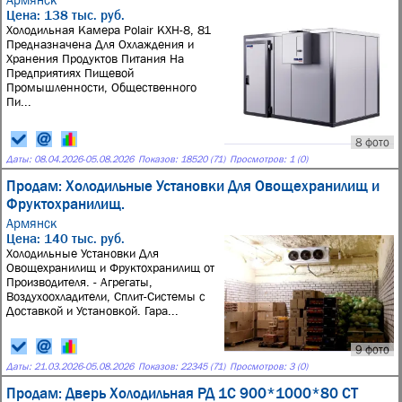
Цена: 138 тыс. руб.
Холодильная Камера Polair КХН-8, 81
Предназначена Для Охлаждения и
Хранения Продуктов Питания На
Предприятиях Пищевой
Промышленности, Общественного
Пи...
8 фото
Даты:
08.04.2026
-
05.08.2026
Показов: 18520 (71)
Просмотров: 1 (0)
Продам: Холодильные Установки Для Овощехранилищ и
Фруктохранилищ.
Армянск
Цена: 140 тыс. руб.
Холодильные Установки Для
Овощехранилищ и Фруктохранилищ от
Производителя. - Агрегаты,
Воздухоохладители, Сплит-Системы с
Доставкой и Установкой. Гара...
9 фото
Даты:
21.03.2026
-
05.08.2026
Показов: 22345 (71)
Просмотров: 3 (0)
Продам: Дверь Холодильная РД 1С 900*1000*80 СТ