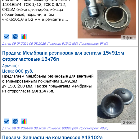
1101В5У4, ГСВ-1/12, ГСВ-0,6/12,
С415М блоки цилиндров, кольца
поршневые, поршни, в том
числе101,6 и 52 мм и ремонтны...
9 фото
Даты:
09.07.2024
-
06.08.2026
Показов: 91542 (90)
Просмотров: 97 (0)
Продам: Мембрана резиновая для вентиля 15ч91эм
фторопластовые 15ч76п
Армянск
Цена: 800 руб.
Предлагаем мембраны резиновые для вентилей
с эмалированным покрытием 15ч91эм
ду 150, 200 мм. Так же предлагаем мембраны
из фторопласта для 15ч76п.
2 фото
Даты:
09.07.2024
-
06.08.2026
Показов: 90393 (90)
Просмотров: 48 (0)
Продам: Запчасти на компрессор У43102а