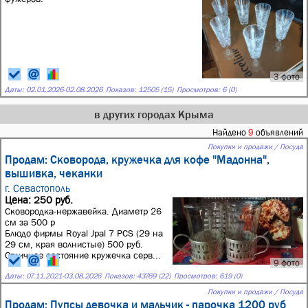
3 фото
Даты:
02.01.2026
-
02.08.2026
Показов: 12505 (15)
Просмотров: 6 (0)
в других городах Крыма
Найдено
9
объявлений
Покупки и продажи / Посуда
Продам: Сковорода, кружечка для кофе "Мадонна",
вышивка, чеканки
г. Севастополь
Цена: 250 руб.
Сковородка-нержавейка. Диаметр 26
см за 500 р
Блюдо фирмы Royal Jpal 7 PCS (29 на
29 см, края волнистые) 500 руб.
Отличное состояние кружечка серв...
9 фото
Даты:
07.11.2021
-
03.08.2026
Показов: 43769 (22)
Просмотров: 619 (0)
Покупки и продажи / Посуда
Продам: Пупсы девочка и мальчик - парочка 1200 руб