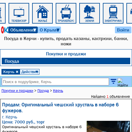
РА
ТЕЛЕВИЗОР
ЖИЛЬЁ
ТРОЛЛЕЙБУС
ЗЕМЛЯ
ЭЛЕКТРИЧКА
7 августа 2026 г. 22:43
Объявления
О Крыме
Войти
▼
▼
Посуда в Керчи - купить, продать казаны, кастрюли, банки,
ножи
Покупки и продажи
Посуда
Керчь
Действие
✖
▼
Покупки и продажи
>
Посуда
>
Керчь
Найдено
1
объявление
Продам: Оригинальный чешский хрусталь в наборе 6
фужеров.
г. Керчь
Цена: 7000 руб., торг
Оригинальный чешский хрусталь в наборе 6
фужеров.