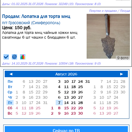
Даты:
01.02.2025
-
31.07.2026
Показов: 32249 (15)
Просмотров: 8 (0)
Покупки и продажи / Посуда
Продам: Лопатка для торта мнц
пгт Грэсовский (Симферополь)
Цена: 150 руб.
Лопатка для торта мнц чайные ложки мнц
салатницы 6 шт чашки с блюдцами 6 шт.
9 фото
Даты:
14.10.2025
-
31.07.2026
Показов: 10554 (18)
Просмотров: 9 (0)
◄
Август 2026
►
Пн
6
13
20
27
3
10
17
24
31
7
14
21
28
Вт
7
14
21
28
4
11
18
25
1
8
15
22
29
Ср
1
8
15
22
29
5
12
19
26
2
9
16
23
30
Чт
2
9
16
23
30
6
13
20
27
3
10
17
24
Пт
3
10
17
24
31
7
14
21
28
4
11
18
25
Сб
4
11
18
25
1
8
15
22
29
5
12
19
26
Вс
5
12
19
26
2
9
16
23
30
6
13
20
27
Сейчас по ТВ