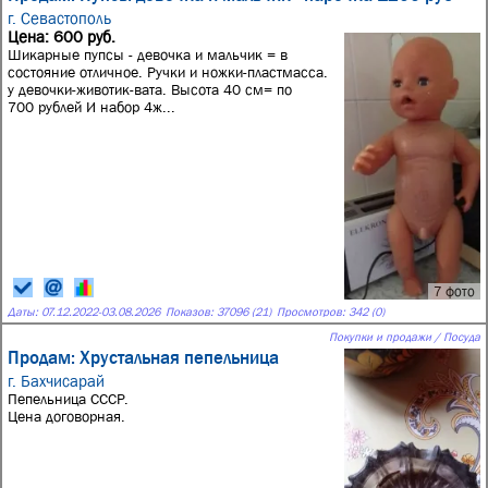
г. Севастополь
Цена: 600 руб.
Шикарные пупсы - девочка и мальчик = в
состояние отличное. Ручки и ножки-пластмасса.
у девочки-животик-вата. Высота 40 см= по
700 рублей И набор 4ж...
7 фото
Даты:
07.12.2022
-
03.08.2026
Показов: 37096 (21)
Просмотров: 342 (0)
Покупки и продажи / Посуда
Продам: Хрустальная пепельница
г. Бахчисарай
Пепельница СССР.
Цена договорная.