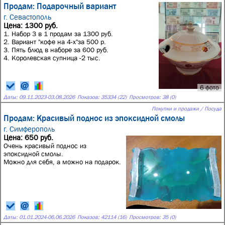
Продам: Подарочный вариант
г. Севастополь
Цена: 1300 руб.
1. Набор 3 в 1 продам за 1300 руб.
2. Вариант "кофе на 4-х"за 500 р.
3. Пять блюд в наборе за 600 руб.
4. Королевская супница -2 тыс.
6 фото
Даты:
09.11.2023
-
03.08.2026
Показов: 35334 (22)
Просмотров: 38 (0)
Покупки и продажи / Посуда
Продам: Красивый поднос из эпоксидной смолы
г. Симферополь
Цена: 650 руб.
Очень красивый поднос из
эпоксидной смолы.
Можно для себя, а можно на подарок.
Даты:
01.01.2024
-
06.06.2026
Показов: 42114 (16)
Просмотров: 35 (0)