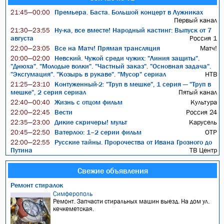
Премьера. Баста. Большой концерт в Лужниках
21:45—00:00
Первый канал
Ну-ка, все вместе! Народный кастинг: Выпуск от 7
21:30—23:55
августа
Россия 1
Все на Матч! Прямая трансляция
Матч!
22:00—23:05
Невский. Чужой среди чужих: "Линия защиты".
20:00—02:00
"Днюха". "Молодые волки". "Частный заказ". "Основная задача".
"Эксгумация". "Козырь в рукаве". "Мусор" сериал
НТВ
Контуженный-2: "Труп в мешке", 1 серия — "Труп в
21:25—23:10
мешке", 2 серия сериал
Пятый канал
Жизнь с отцом фильм
Культура
22:40—00:40
Вести
Россия 24
22:00—22:45
Дикие скричеры! мульт
Карусель
22:35—23:00
Ватерлоо: 1–2 серии фильм
ОТР
20:45—22:50
Русские тайны. Пророчества от Ивана Грозного до
22:00—22:55
Путина
ТВ Центр
Свежие объявления
Ремонт стиралок
Симферополь
Ремонт. Запчасти стиральных машин выезд. На дом ул.
кечкеметская.