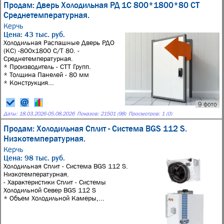
Продам: Дверь Холодильная РД 1С 800*1800*80 СТ
Среднетемпературная.
Керчь
Цена: 43 тыс. руб.
Холодильная Распашные Дверь РДО
(КС) -800х1800 С/Т 80. -
Среднетемпературная.
* Производитель - СТТ Групп.
* Толщина Панелей - 80 мм
* Конструкция...
9 фото
Даты:
18.03.2026
-
05.08.2026
Показов: 21501 (98)
Просмотров: 1 (0)
Продам: Холодильная Сплит - Система BGS 112 S.
Низкотемпературная.
Керчь
Цена: 98 тыс. руб.
Холодильная Сплит - Система BGS 112 S.
Низкотемпературная.
- Характеристики Сплит - Системы
Холодильной Север BGS 112 S
* Объем Холодильной Камеры,...