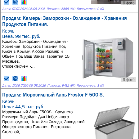
9 фото
Даты:
07.07.2026
-
05.08.2026
Показов: 5568 (84)
Просмотров: 0 (0)
Продам: Камеры Заморозки - Охлаждения - Хранения
Продуктов Питания.
Керчь
Цена: 98 тыс. руб.
Камеры Заморозки - Охлаждения -
Хранения Продуктов Питания Под
Ключ в Крыму. Любой Размер и
Обьем Под Ваш Заказ. Гарантия 15
Месяцев.
Спроектируем -...
9 фото
Даты:
17.06.2026
-
05.08.2026
Показов: 9412 (97)
Просмотров: 1 (0)
Продам: Морозильный Ларь Frostor F 500 S.
Керчь
Цена: 44,5 тыс. руб.
Морозильный Ларь F500S - Среднего
Размера Подойдет Для Небольшого
Производства, Цеха Или Склада, Заведений
Общественного Питания, Ресторана,
Столовой,...