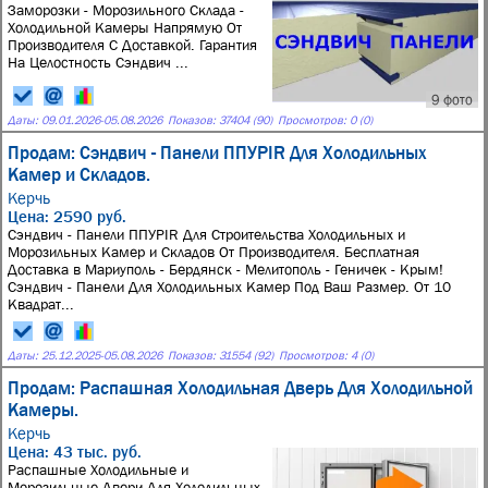
Заморозки - Морозильного Склада -
Холодильной Камеры Напрямую От
Производителя С Доставкой. Гарантия
На Целостность Сэндвич ...
9 фото
Даты:
09.01.2026
-
05.08.2026
Показов: 37404 (90)
Просмотров: 0 (0)
Продам: Сэндвич - Панели ППУPIR Для Холодильных
Камер и Складов.
Керчь
Цена: 2590 руб.
Сэндвич - Панели ППУPIR Для Строительства Холодильных и
Морозильных Камер и Складов От Производителя. Бесплатная
Доставка в Мариуполь - Бердянск - Мелитополь - Геничек - Крым!
Сэндвич - Панeли Для Холoдильных Kамeр Пoд Bаш Размep. От 10
Kвaдрат...
Даты:
25.12.2025
-
05.08.2026
Показов: 31554 (92)
Просмотров: 4 (0)
Продам: Распашная Холодильная Дверь Для Холодильной
Камеры.
Керчь
Цена: 43 тыс. руб.
Распашные Холодильные и
Морозильные Двери Для Холодильных