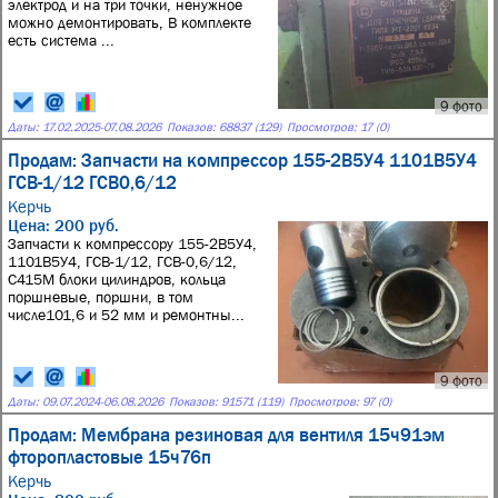
электрод и на три точки, ненужное
можно демонтировать, В комплекте
есть система ...
9 фото
Даты:
17.02.2025
-
07.08.2026
Показов: 68837 (129)
Просмотров: 17 (0)
Продам: Запчасти на компрессор 155-2В5У4 1101В5У4
ГСВ-1/12 ГСВ0,6/12
Керчь
Цена: 200 руб.
Запчасти к компрессору 155-2В5У4,
1101В5У4, ГСВ-1/12, ГСВ-0,6/12,
С415М блоки цилиндров, кольца
поршневые, поршни, в том
числе101,6 и 52 мм и ремонтны...
9 фото
Даты:
09.07.2024
-
06.08.2026
Показов: 91571 (119)
Просмотров: 97 (0)
Продам: Мембрана резиновая для вентиля 15ч91эм
фторопластовые 15ч76п
Керчь