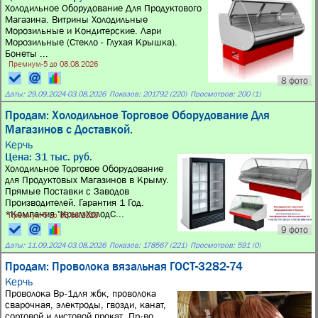
Холодильное Оборудование Для Продуктового
Магазина. Витрины Холодильные
Морозильные и Кондитерские. Лари
Морозильные (Стекло - Глухая Крышка).
Бонеты ...
Премиум-5 до 08.08.2026
8 фото
Даты:
29.09.2024
-
03.08.2026
Показов: 201792 (220)
Просмотров: 200 (1)
Продам: Холодильное Торговое Оборудование Для
Магазинов с Доставкой.
Керчь
Цена: 31 тыс. руб.
Холодильное Торговое Оборудование
для Продуктовых Магазинов в Крыму.
Прямые Поставки с Заводов
Производителей. Гарантия 1 Год.
*Компания "КрымХолодС...
Премиум-5 до 08.08.2026
9 фото
Даты:
11.09.2024
-
03.08.2026
Показов: 178567 (221)
Просмотров: 591 (0)
Продам: Проволока вязальная ГОСТ-3282-74
Керчь
Проволока Вр-1для жбк, проволока
сварочная, электроды, гвозди, канат,
сортовой и листовой прокат. Пр-во