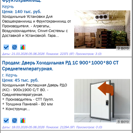
Фруктохранилищ.
Керчь
Цена: 140 тыс. руб.
Холодильные Установки Для
Овощехранилищ и Фруктохранилищ от
Производителя. - Агрегаты,
Воздухоохладители, Сплит-Системы с
Доставкой и Установкой. Гара...
9 фото
Даты:
21.03.2026
-
05.08.2026
Показов: 22371 (97)
Просмотров: 3 (0)
Продам: Дверь Холодильная РД 1С 900*1000*80 СТ
Среднетемпературная.
г. Керчь
Цена: 45 тыс. руб.
Холодильная Распашная Дверь РДО
(КС) - 900х1900 С/Т 80. -
Среднетемпературная.
* Производитель - СТТ Групп.
* Толщина Панелей - 80 мм
* Конструкци...
8 фото
Даты:
18.03.2026
-
05.08.2026
Показов: 21294 (97)
Просмотров: 0 (0)