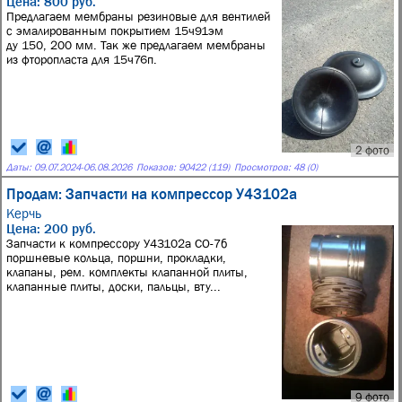
Цена: 800 руб.
Предлагаем мембраны резиновые для вентилей
с эмалированным покрытием 15ч91эм
ду 150, 200 мм. Так же предлагаем мембраны
из фторопласта для 15ч76п.
2 фото
Даты:
09.07.2024
-
06.08.2026
Показов: 90422 (119)
Просмотров: 48 (0)
Продам: Запчасти на компрессор У43102а
Керчь
Цена: 200 руб.
Запчасти к компрессору У43102а СО-7б
поршневые кольца, поршни, прокладки,
клапаны, рем. комплекты клапанной плиты,
клапанные плиты, доски, пальцы, вту...
9 фото