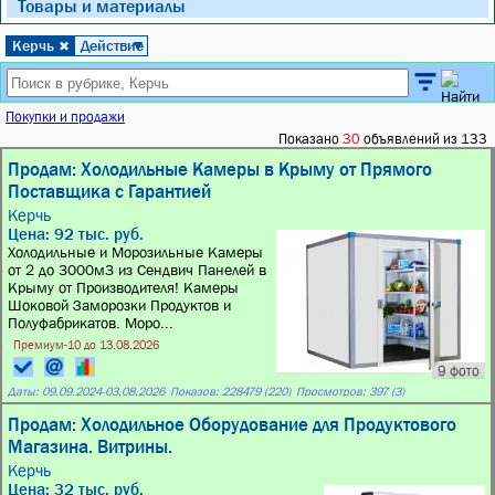
Товары и материалы
Керчь
Действие
✖
▼
Покупки и продажи
Показано
30
объявлений из 133
Продам: Холодильные Камеры в Крыму от Прямого
Поставщика с Гарантией
Керчь
Цена: 92 тыс. руб.
Холодильные и Морозильные Камеры
от 2 до 3000м3 из Сендвич Панелей в
Крыму от Производителя! Камеры
Шоковой Заморозки Продуктов и
Полуфабрикатов. Моро...
Премиум-10 до 13.08.2026
9 фото
Даты:
09.09.2024
-
03.08.2026
Показов: 228479 (220)
Просмотров: 397 (3)
Продам: Холодильное Оборудование для Продуктового
Магазина. Витрины.
Керчь
Цена: 32 тыс. руб.