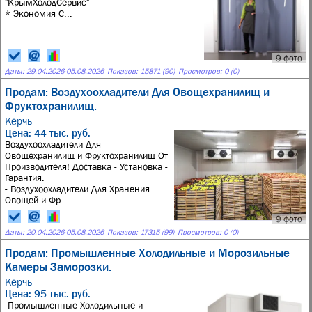
"КрымХолодСервис"
* Экономия С...
9 фото
Даты:
29.04.2026
-
05.08.2026
Показов: 15871 (90)
Просмотров: 0 (0)
Продам: Воздухоохладители Для Овощехранилищ и
Фруктохранилищ.
Керчь
Цена: 44 тыс. руб.
Воздухоохладители Для
Овощехранилищ и Фруктохранилищ От
Производителя! Доставка - Установка -
Гарантия.
- Воздухоохладители Для Хранения
Овощей и Фр...
9 фото
Даты:
20.04.2026
-
05.08.2026
Показов: 17315 (99)
Просмотров: 0 (0)
Продам: Промышленные Холодильные и Морозильные
Камеры Заморозки.
Керчь
Цена: 95 тыс. руб.
-Промышленные Холодильные и