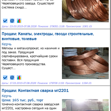
Череповецкого завода. Существует
система скидо...
Даты:
23.03.2015
-
07.08.2026
Показов: 179051 (118)
Просмотров: 1061 (0)
Продам: Канаты, электроды, гвозди строительные,
винтовые, толевые
Керчь
Метизы и металлопрокат, из наличия и
под заказ. Продукция
сертифицирована, кротчайшие сроки
поставки. Вся продукция
Череповецкого производства.
Сущест...
Даты:
17.03.2015
-
07.08.2026
Показов: 179706 (119)
Просмотров: 1194 (0)
Продам: Контактная сварка мт2201
Керчь
Цена: 165 тыс. руб., торг
точечно-контактная сварка заводская
мт2201, настроена сегодня на один