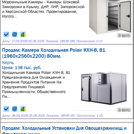
Морозильные Камеры - Камеры Шоковой
Заморозки в Крыму, ДНР, ЛНР, Запорожской
и Херсонской Областях. Проектирование,
Изгото...
9 фото
Даты:
17.04.2026
-
05.08.2026
Показов: 18538 (99)
Просмотров: 0 (0)
Продам: Камера Холодильная Polair КХН-8, 81
(1960х2560х2200) 80мм.
Керчь
Цена: 138 тыс. руб.
Холодильная Камера Polair КХН-8, 81
Предназначена Для Охлаждения и
Хранения Продуктов Питания На
Предприятиях Пищевой
Промышленности, Общественного
Пи...
8 фото
Даты:
08.04.2026
-
05.08.2026
Показов: 18546 (97)
Просмотров: 1 (0)
Продам: Холодильные Установки Для Овощехранилищ и