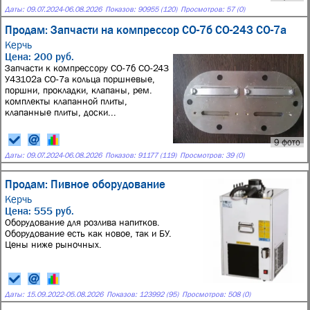
Даты:
09.07.2024
-
06.08.2026
Показов: 90955 (120)
Просмотров: 57 (0)
Продам: Запчасти на компрессор СО-7б СО-243 СО-7а
Керчь
Цена: 200 руб.
Запчасти к компрессору СО-7б СО-243
У43102а СО-7а кольца поршневые,
поршни, прокладки, клапаны, рем.
комплекты клапанной плиты,
клапанные плиты, доски...
9 фото
Даты:
09.07.2024
-
06.08.2026
Показов: 91177 (119)
Просмотров: 39 (0)
Продам: Пивное оборудование
Керчь
Цена: 555 руб.
Оборудование для розлива напитков.
Оборудование есть как новое, так и БУ.
Цены ниже рыночных.
Даты:
15.09.2022
-
05.08.2026
Показов: 123992 (95)
Просмотров: 508 (0)