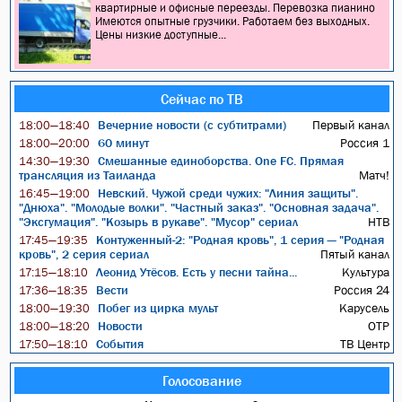
квартирные и офисные переезды. Перевозка пианино
Имеются опытные грузчики. Работаем без выходных.
Цены низкие доступные...
Сейчас по ТВ
Вечерние новости (с субтитрами)
Первый канал
18:00—18:40
60 минут
Россия 1
18:00—20:00
Смешанные единоборства. One FC. Прямая
14:30—19:30
трансляция из Таиланда
Матч!
Невский. Чужой среди чужих: "Линия защиты".
16:45—19:00
"Днюха". "Молодые волки". "Частный заказ". "Основная задача".
"Эксгумация". "Козырь в рукаве". "Мусор" сериал
НТВ
Контуженный-2: "Родная кровь", 1 серия — "Родная
17:45—19:35
кровь", 2 серия сериал
Пятый канал
Леонид Утёсов. Есть у песни тайна...
Культура
17:15—18:10
Вести
Россия 24
17:36—18:35
Побег из цирка мульт
Карусель
18:00—19:30
Новости
ОТР
18:00—18:20
События
ТВ Центр
17:50—18:10
Голосование