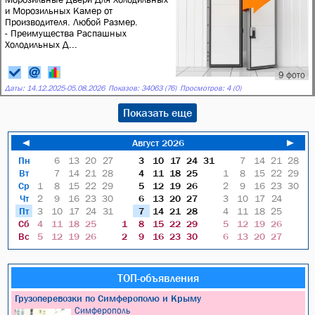
и Морозильных Камер от
Производителя. Любой Размер.
- Преимущества Распашных
Холодильных Д...
9 фото
Даты:
14.12.2025
-
05.08.2026
Показов: 34063 (76)
Просмотров: 4 (0)
Показать еще
◄
Август 2026
►
Пн
6
13
20
27
3
10
17
24
31
7
14
21
28
Вт
7
14
21
28
4
11
18
25
1
8
15
22
29
Ср
1
8
15
22
29
5
12
19
26
2
9
16
23
30
Чт
2
9
16
23
30
6
13
20
27
3
10
17
24
Пт
3
10
17
24
31
7
14
21
28
4
11
18
25
Сб
4
11
18
25
1
8
15
22
29
5
12
19
26
Вс
5
12
19
26
2
9
16
23
30
6
13
20
27
ТОП-объявления
Грузоперевозки по Симферополю и Крыму
Симферополь