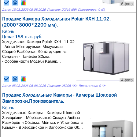
6 фото
Даты:
16.03.2026
-
05.08.2026
Показов: 20716 (99)
Просмотров: 0 (0)
Продам: Камера Холодильная Polair КХН-11,02.
(2000*3000*2200 мм).
Керчь
Цена: 158 тыс. руб.
Холодильная Камера Polair КХН–11.02
- Легко Монтируемая Модульная
Сборно-Разборная Конструкция из
Сэндвич - Панелей 80мм.
- Особенности Модели Камер...
4 фото
Даты:
05.03.2026
-
05.08.2026
Показов: 25295 (99)
Просмотров: 0 (0)
Продам: Холодильные Камеры - Камеры Шоковой
Заморозки.Производитель.
Керчь
Холодильные Камеры - Камеры Шоковой
Заморозки - Морозильные Склады Любых
Размеров и Обьема. Монтаж и Установка в
Крыму - В Херсонской и Запорожской Об...