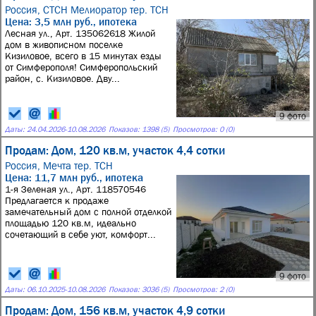
Россия,
СТСН Мелиоратор тер. ТСН
Цена: 3,5 млн руб., ипотека
Лесная ул., Арт. 135062618 Жилой
дом в живописном поселке
Кизиловое, всего в 15 минутах езды
от Симферополя! Симферопольский
район, с. Кизиловое. Дву...
9 фото
Даты:
24.04.2026
-
10.08.2026
Показов: 1398 (5)
Просмотров: 0 (0)
Продам: Дом, 120 кв.м, участок 4,4 сотки
Россия,
Мечта тер. ТСН
Цена: 11,7 млн руб., ипотека
1-я Зеленая ул., Арт. 118570546
Предлагается к продаже
замечательный дом с полной отделкой
площадью 120 кв.м, идеально
сочетающий в себе уют, комфорт...
9 фото
Даты:
06.10.2025
-
10.08.2026
Показов: 3036 (5)
Просмотров: 2 (0)
Продам: Дом, 156 кв.м, участок 4,9 сотки