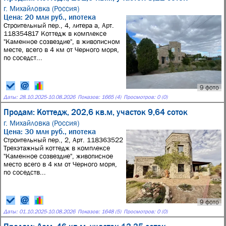
г. Михайловка (Россия)
Цена: 20 млн руб., ипотека
Строительный пер., 4, литера а, Арт.
118354817 Коттедж в комплексе
"Каменное созвездие", в живописном
месте, всего в 4 км от Черного моря,
по соседст...
9 фото
Даты:
28.10.2025
-
10.08.2026
Показов: 1665 (4)
Просмотров: 0 (0)
Продам: Коттедж, 202,6 кв.м, участок 9,64 соток
г. Михайловка (Россия)
Цена: 30 млн руб., ипотека
Строительный пер., 2, Арт. 118363522
Трехэтажный коттедж в комплексе
"Каменное созвездие", живописное
место всего в 4 км от Черного моря,
по соседств...
9 фото
Даты:
01.10.2025
-
10.08.2026
Показов: 1648 (5)
Просмотров: 0 (0)