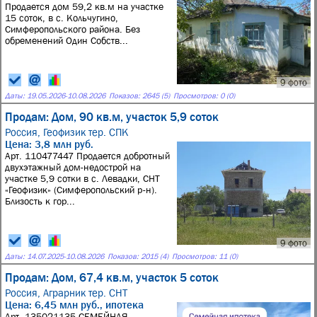
Продается дом 59,2 кв.м на участке
15 соток, в с. Кольчугино,
Симферопольского района. Без
обременений Один Собств...
9 фото
Даты:
19.05.2026
-
10.08.2026
Показов: 2645 (5)
Просмотров: 0 (0)
Продам: Дом, 90 кв.м, участок 5,9 соток
Россия,
Геофизик тер. СПК
Цена: 3,8 млн руб.
Арт. 110477447 Продается добротный
двухэтажный дом-недострой на
участке 5,9 сотки в с. Левадки, СНТ
«Геофизик» (Симферопольский р-н).
Близость к гор...
9 фото
Даты:
14.07.2025
-
10.08.2026
Показов: 2015 (4)
Просмотров: 11 (0)
Продам: Дом, 67,4 кв.м, участок 5 соток
Россия,
Аграрник тер. СНТ
Цена: 6,45 млн руб., ипотека
Арт. 135021135 СЕМЕЙНАЯ