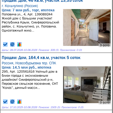
Продам: Дом, 46 кв.м, участок 13,35 соток
г. Кольчугино (Россия)
Цена: 7 млн руб., торг, ипотека
Поповича ул., 4, Арт. 139089244
Жилой дом с большим участком!
Республика Крым, Симферопольский
район, с. Кольчугино, ул. Поповича.
Одноэтажный жило...
9 фото
Даты:
28.07.2026
-
10.08.2026
Показов: 309 (5)
Просмотров: 0 (0)
Продам: Дом, 164,4 кв.м, участок 5 соток
Россия,
Новозбурьевка тер. СПК
Цена: 14,5 млн руб., ипотека
295, Арт. 120561616 Уютный дом в
близи города с эксклюзивным
дизайном! Симферопольский р-н,
Перовское сельское поселение, СНТ
"Колос", дачный масси...
9 фото
Даты:
17.10.2025
-
10.08.2026
Показов: 1505 (5)
Просмотров: 0 (0)