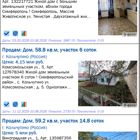
Арт. 132217721 Жилой дом с большим
земельным участком, вблизи города
Симферополь ! Симферополь, Массив
Живописное ул. Тенистая . Двухэтажный жил...
9 фото
Даты:
03.03.2026
-
10.08.2026
Показов: 1887 (5)
Просмотров: 0 (0)
Продам: Дом, 58,8 кв.м, участок 6 соток
г. Кольчугино (Россия)
Цена: 4,15 млн руб.
Комсомольская ул., 5, Арт.
127678340 Жилой дом земельным
участком 6 соток ! Симферопольский
район , с. Кольчугино ул.
Комсомольская , д. 5. Одноэтажн...
6 фото
Даты:
11.12.2025
-
10.08.2026
Показов: 2730 (5)
Просмотров: 0 (0)
Продам: Дом, 59,2 кв.м, участок 14,8 соток
г. Кольчугино (Россия)
Цена: 5 млн руб.
Виноградная ул., 1, Арт. 135987356