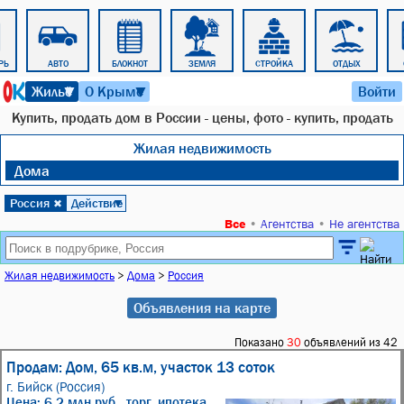
РЬ
АВТО
БЛОКНОТ
ЗЕМЛЯ
СТРОЙКА
ОТДЫХ
10 августа 2026 г. 05:35
Жильё
О Крыме
Войти
▼
▼
Купить, продать дом в России - цены, фото - купить, продать
Жилая недвижимость
Дома
Россия
Действие
✖
▼
Все
•
Агентства
•
Не агентства
Жилая недвижимость
>
Дома
>
Россия
Объявления на карте
Показано
30
объявлений из 42
Продам: Дом, 65 кв.м, участок 13 соток
г. Бийск (Россия)
Цена: 6,2 млн руб., торг, ипотека