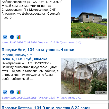
Добрососедская ул., 65, Арт. 137109182
Жилой дом в 5 минутах от центра
Симферополя! Пгт Молодежное, СНТ
Аграрник, ул. Добрососедская Светлый
просто...
9 фото
Даты:
30.06.2026
-
10.08.2026
Показов: 1015 (4)
Просмотров: 0 (0)
Продам: Дом, 104 кв.м, участок 4 сотки
Россия,
Восход снт
Цена: 6,3 млн руб., ипотека
Виноградная ул., Арт. 129023517
Вашему вниманию представлен двух
этажный дом в живописном районе, с
чистым горным воздухом, в близи
всей необходимой ...
9 фото
Даты:
09.02.2026
-
10.08.2026
Показов: 1339 (4)
Просмотров: 0 (0)
Продам: Коттедж, 131,9 кв.м, участок 8,22 соток