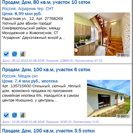
Продам: Дом, 80 кв.м, участок 10 соток
Россия,
Аграрник тер. СНТ
Цена: 8,99 млн руб.
Радостная ул., 12, Арт. 27768269
Уютный дом вблизи города!
Симферопольский район, между
Молодежное и Живописное, СТ
"Аграрник" Двухэтажный жилой д...
9 фото
Даты:
28.12.2023
-
10.08.2026
Показов: 12859 (5)
Просмотров: 67 (0)
Продам: Дом, 100 кв.м, участок 6 соток
Россия,
Медик снт
Цена: 7,4 млн руб., ипотека
Арт. 135715600 Стильный, уютный ,тёплый
дом, возможно продажа по программе
семейная ипотека 6%. Находится в самом
центре Илюшино, у централь...
9 фото
Даты:
10.05.2026
-
10.08.2026
Показов: 3230 (5)
Просмотров: 0 (0)
Продам: Дом, 100 кв.м, участок 3,5 сотки