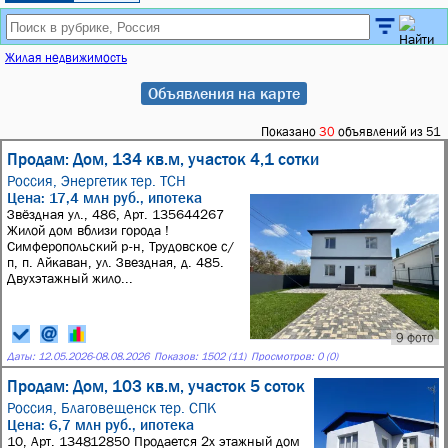
Жилая недвижимость
Объявления на карте
Показано
30
объявлений из 51
Продам: Дом, 134 кв.м, участок 4,1 сотки
Россия,
Энергетик тер. ТСН
Цена: 17,4 млн руб., ипотека
Звёздная ул., 486, Арт. 135644267
Жилой дом вблизи города !
Симферопольский р-н, Трудовское с/
п, п. Айкаван, ул. Звездная, д. 485.
Двухэтажный жило...
9 фото
Даты:
12.05.2026
-
08.08.2026
Показов: 1502 (11)
Просмотров: 0 (0)
Продам: Дом, 103 кв.м, участок 5 соток
Россия,
Благовещенск тер. СПК
Цена: 6,7 млн руб., ипотека
10, Арт. 134812850 Продается 2х этажный дом