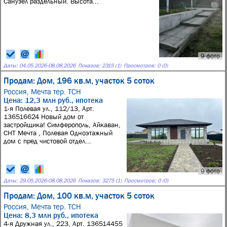
Санузел раздельный. Высота...
9 фото
Даты:
04.05.2026
-
08.08.2026
Показов: 2315 (1)
Просмотров: 0 (0)
Продам: Дом, 196 кв.м, участок 5 соток
Россия,
Мечта тер. ТСН
Цена: 12,3 млн руб., ипотека
1-я Полевая ул., 112/13, Арт.
136516624 Новый дом от
застройщика! Симферополь, Айкаван,
СНТ Мечта , Полевая Одноэтажный
дом с пред чистовой отдел...
9 фото
Даты:
29.05.2026
-
08.08.2026
Показов: 3275 (1)
Просмотров: 0 (0)
Продам: Дом, 100 кв.м, участок 5 соток
Россия,
Мечта тер. ТСН
Цена: 8,3 млн руб., ипотека
4-я Дружная ул., 223, Арт. 136514455