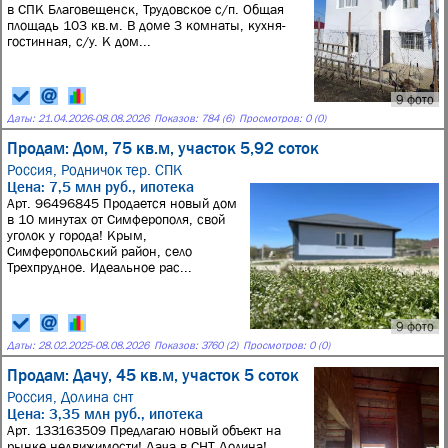
в СПК Благовещенск, Трудовское с/п. Общая
площадь 103 кв.м. В доме 3 комнаты, кухня-
гостинная, с/у. К дом...
9 фото
Даты:
21.04.2026
-
08.08.2026
Показов: 784 (6)
Просмотров: 0 (0)
Продам: Дом, 75 кв.м, участок 5,92 соток
Россия,
Родничок тер. СПК
Цена: 7,5 млн руб., ипотека
Арт. 96496845 Продается новый дом
в 10 минутах от Симферополя, свой
уголок у города! Крым,
Симферопольский район, село
Трехпрудное. Идеальное рас...
9 фото
Даты:
28.02.2025
-
08.08.2026
Показов: 3760 (2)
Просмотров: 0 (0)
Продам: Дачу, 45 кв.м, участок 5 соток
Россия,
Долина снт
Цена: 3,35 млн руб., ипотека
Арт. 133163509 Предлагаю новый объект на
рынке недвижимости! Дача в СНТ Долина!