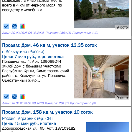
созвездие", в живописном месте,
всего в 4 км от Черного моря, по
соседству с лечебным ...
9 фото
Даты:
30.09.2025
-
08.08.2026
Показов: 2563 (1)
Просмотров: 1 (0)
Продам: Дом, 46 кв.м, участок 13,35 соток
г. Кольчугино (Россия)
Цена: 7 млн руб., торг, ипотека
Поповича ул., 4, Арт. 139089244
Жилой дом с большим участком!
Республика Крым, Симферопольский
район, с. Кольчугино, ул. Поповича.
Одноэтажный жило...
9 фото
Даты:
28.07.2026
-
08.08.2026
Показов: 284 (1)
Просмотров: 0 (0)
Продам: Дом, 158 кв.м, участок 10 соток
Россия,
Аграрник тер. СНТ
Цена: 15 млн руб., ипотека
Добрососедская ул., 65, Арт. 137109182