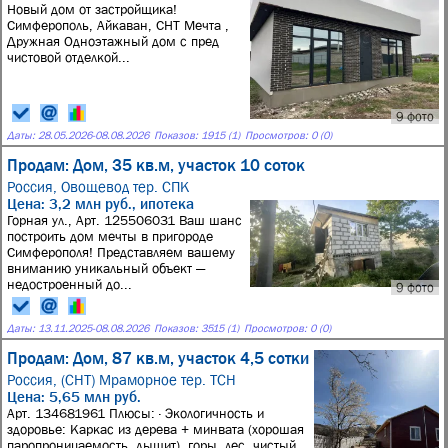
Новый дом от застройщика!
Симферополь, Айкаван, СНТ Мечта ,
Дружная Одноэтажный дом с пред
чистовой отделкой...
9 фото
Даты:
28.05.2026
-
08.08.2026
Показов: 1915 (1)
Просмотров: 0 (0)
Продам: Дом, 35 кв.м, участок 10 соток
Россия,
Овощевод тер. СПК
Цена: 3,2 млн руб., ипотека
Горная ул., Арт. 125506031 Ваш шанс
построить дом мечты в пригороде
Симферополя! Представляем вашему
вниманию уникальный объект —
недостроенный до...
9 фото
Даты:
13.11.2025
-
08.08.2026
Показов: 3515 (1)
Просмотров: 0 (0)
Продам: Дом, 87 кв.м, участок 4,5 сотки
Россия,
(СНТ) Мраморное тер. ТСН
Цена: 5,65 млн руб.
Арт. 134681961 Плюсы: · Экологичность и
здоровье: Каркас из дерева + минвата (хорошая
паропроницаемость, дышит), горы, лес, чистый