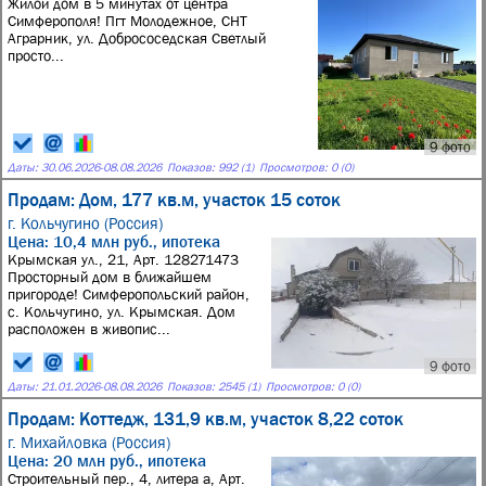
Жилой дом в 5 минутах от центра
Симферополя! Пгт Молодежное, СНТ
Аграрник, ул. Добрососедская Светлый
просто...
9 фото
Даты:
30.06.2026
-
08.08.2026
Показов: 992 (1)
Просмотров: 0 (0)
Продам: Дом, 177 кв.м, участок 15 соток
г. Кольчугино (Россия)
Цена: 10,4 млн руб., ипотека
Крымская ул., 21, Арт. 128271473
Просторный дом в ближайшем
пригороде! Симферопольский район,
с. Кольчугино, ул. Крымская. Дом
расположен в живопис...
9 фото
Даты:
21.01.2026
-
08.08.2026
Показов: 2545 (1)
Просмотров: 0 (0)
Продам: Коттедж, 131,9 кв.м, участок 8,22 соток
г. Михайловка (Россия)
Цена: 20 млн руб., ипотека
Строительный пер., 4, литера а, Арт.