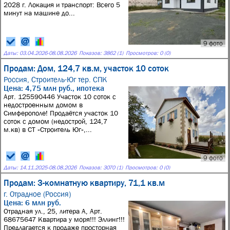
2028 г. Локация и транспорт: Всего 5
минут на машине до...
9 фото
Даты:
03.04.2026
-
08.08.2026
Показов: 3862 (1)
Просмотров: 0 (0)
Продам: Дом, 124,7 кв.м, участок 10 соток
Россия,
Строитель-Юг тер. СПК
Цена: 4,75 млн руб., ипотека
Арт. 125590446 Участок 10 соток с
недостроенным домом в
Симферополе! Продаётся участок 10
соток с домом (недострой, 124,7
м.кв) в СТ «Строитель Юг»,...
9 фото
Даты:
14.11.2025
-
08.08.2026
Показов: 3070 (1)
Просмотров: 0 (0)
Продам: 3-комнатную квартиру, 71,1 кв.м
г. Отрадное (Россия)
Цена: 6 млн руб.
Отрадная ул., 25, литера А, Арт.
68675647 Квартира у моря!!! Эллинг!!!
Предлагается к продаже просторная