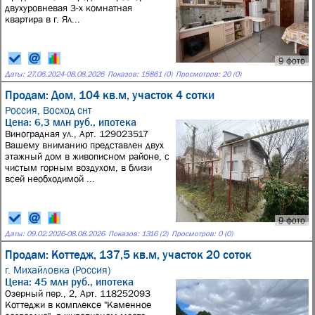
двухуровневая 3-х комнатная
квартира в г. Ял...
9 фото
Даты:
27.06.2024
-
08.08.2026
Показов: 15861 (0)
Просмотров: 20 (0)
Продам: Дом, 104 кв.м, участок 4 сотки
Россия,
Восход снт
Цена: 6,3 млн руб., ипотека
Виноградная ул., Арт. 129023517
Вашему вниманию представлен двух
этажный дом в живописном районе, с
чистым горным воздухом, в близи
всей необходимой ...
9 фото
Даты:
09.02.2026
-
08.08.2026
Показов: 1316 (2)
Просмотров: 0 (0)
Продам: Коттедж, 137,5 кв.м, участок 20 соток
г. Михайловка (Россия)
Цена: 45 млн руб., ипотека
Озерный пер., 2, Арт. 118252093
Коттеджи в комплексе "Каменное