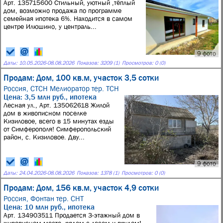
Арт. 135715600 Стильный, уютный ,тёплый
дом, возможно продажа по программе
семейная ипотека 6%. Находится в самом
центре Илюшино, у централь...
9 фото
Даты:
10.05.2026
-
08.08.2026
Показов: 3209 (1)
Просмотров: 0 (0)
Продам: Дом, 100 кв.м, участок 3,5 сотки
Россия,
СТСН Мелиоратор тер. ТСН
Цена: 3,5 млн руб., ипотека
Лесная ул., Арт. 135062618 Жилой
дом в живописном поселке
Кизиловое, всего в 15 минутах езды
от Симферополя! Симферопольский
район, с. Кизиловое. Дву...
9 фото
Даты:
24.04.2026
-
08.08.2026
Показов: 1378 (1)
Просмотров: 0 (0)
Продам: Дом, 156 кв.м, участок 4,9 сотки
Россия,
Фонтан тер. СНТ
Цена: 10 млн руб., ипотека
Арт. 134903511 Продается 3-этажный дом в