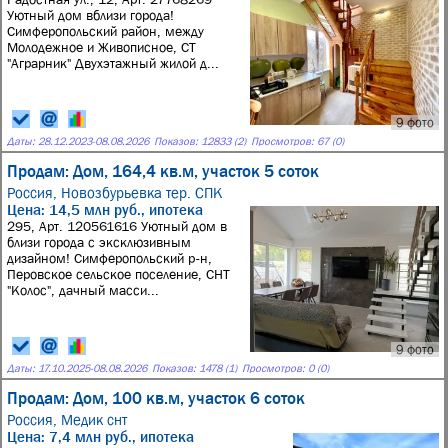
Уютный дом вблизи города!
Симферопольский район, между
Молодежное и Живописное, СТ
"Аграрник" Двухэтажный жилой д...
9 фото
Даты:
28.12.2023
-
08.08.2026
Показов: 12833 (2)
Просмотров: 67 (0)
Продам: Дом, 164,4 кв.м, участок 5 соток
Россия,
Новозбурьевка тер. СПК
Цена: 14,5 млн руб., ипотека
295, Арт. 120561616 Уютный дом в
близи города с эксклюзивным
дизайном! Симферопольский р-н,
Перовское сельское поселение, СНТ
"Колос", дачный масси...
9 фото
Даты:
17.10.2025
-
08.08.2026
Показов: 1478 (1)
Просмотров: 0 (0)
Продам: Дом, 100 кв.м, участок 6 соток
Россия,
Медик снт
Цена: 7,4 млн руб., ипотека