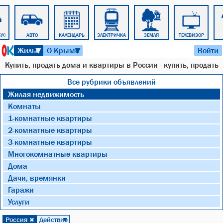
БУС
АВТО
КАЛЕНДАРЬ
ЭЛЕКТРИЧКА
ЗЕМЛЯ
ТЕЛЕВИЗОР
8 августа 2026 г. 04:12
Жильё
О Крыме
Войти
▼
▼
Купить, продать дома и квартиры в России - купить, продать
Все рубрики объявлений
Жилая недвижимость
Комнаты
1-комнатные квартиры
2-комнатные квартиры
3-комнатные квартиры
Многокомнатные квартиры
Дома
Дачи, времянки
Гаражи
Услуги
Россия
Действие
✖
▼