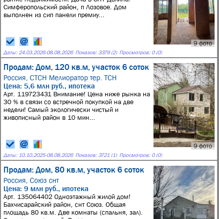
Симферопольский район, п Лозовое. Дом
выполнен из сип панели премиу...
9 фото
Даты:
24.03.2026
-
08.08.2026
Показов: 3379 (2)
Просмотров: 0 (0)
Продам: Дом, 120 кв.м, участок 6 соток
Россия,
СТСН Мелиоратор тер. ТСН
Цена: 5,6 млн руб., ипотека
Арт. 119723431 Внимание! Цена ниже рынка на
30 % в связи со встречной покупкой на две
недели! Самый экологически чистый и
живописный район в 10 мин...
9 фото
Даты:
10.10.2025
-
08.08.2026
Показов: 3721 (1)
Просмотров: 0 (0)
Продам: Дом, 80 кв.м, участок 6 соток
Россия,
Союз снт
Цена: 9 млн руб., ипотека
Арт. 135064402 Одноэтажный жилой дом!
Бахчисарайский район, снт Союз. Общая
площадь 80 кв.м. Две комнаты (спальня, зал).