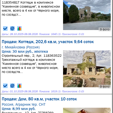
118354817 Коттедж в комплексе
"Каменное созвездие", в живописном
месте, всего в 4 км от Черного моря,
по соседст...
9 фото
Даты:
28.10.2025
-
08.08.2026
Показов: 1640 (1)
Просмотров: 0 (0)
Продам: Коттедж, 202,6 кв.м, участок 9,64 соток
г. Михайловка (Россия)
Цена: 30 млн руб., ипотека
Строительный пер., 2, Арт. 118363522
Трехэтажный коттедж в комплексе
"Каменное созвездие", живописное
место всего в 4 км от Черного моря,
по соседств...
9 фото
Даты:
01.10.2025
-
08.08.2026
Показов: 1619 (1)
Просмотров: 0 (0)
Продам: Дом, 80 кв.м, участок 10 соток
Россия,
Аграрник тер. СНТ
Цена: 8,99 млн руб.
Радостная ул., 12, Арт. 27768269