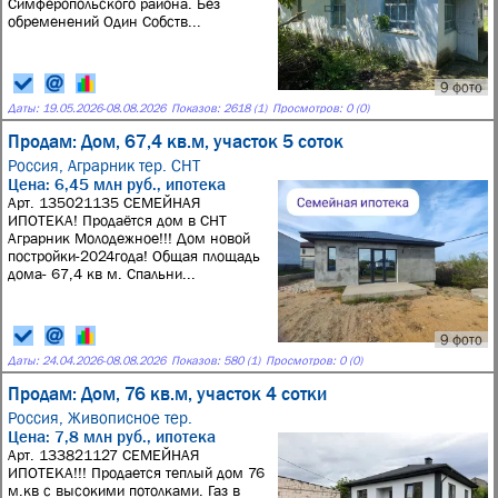
Симферопольского района. Без
обременений Один Собств...
9 фото
Даты:
19.05.2026
-
08.08.2026
Показов: 2618 (1)
Просмотров: 0 (0)
Продам: Дом, 67,4 кв.м, участок 5 соток
Россия,
Аграрник тер. СНТ
Цена: 6,45 млн руб., ипотека
Арт. 135021135 СЕМЕЙНАЯ
ИПОТЕКА! Продаётся дом в СНТ
Аграрник Молодежное!!! Дом новой
постройки-2024года! Общая площадь
дома- 67,4 кв м. Спальни...
9 фото
Даты:
24.04.2026
-
08.08.2026
Показов: 580 (1)
Просмотров: 0 (0)
Продам: Дом, 76 кв.м, участок 4 сотки
Россия,
Живописное тер.
Цена: 7,8 млн руб., ипотека
Арт. 133821127 СЕМЕЙНАЯ
ИПОТЕКА!!! Продается теплый дом 76
м.кв с высокими потолками. Газ в