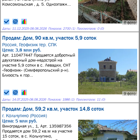
Комсомольская , д. 5. Одноэтажн...
6 фото
Даты:
11.12.2025
-
08.08.2026
Показов: 2700 (1)
Просмотров: 0 (0)
Продам: Дом, 90 кв.м, участок 5,9 соток
Россия,
Геофизик тер. СПК
Цена: 3,8 млн руб.
Арт. 110477447 Продается добротный
двухэтажный дом-недострой на
участке 5,9 сотки в с. Левадки, СНТ
«Геофизик» (Симферопольский р-н).
Близость к гор...
9 фото
Даты:
14.07.2025
-
08.08.2026
Показов: 1986 (1)
Просмотров: 11 (0)
Продам: Дом, 59,2 кв.м, участок 14,8 соток
г. Кольчугино (Россия)
Цена: 5 млн руб.
Виноградная ул., 1, Арт. 135987356
Продается дом 59,2 кв.м на участке
15 соток, в с. Кольчугино,