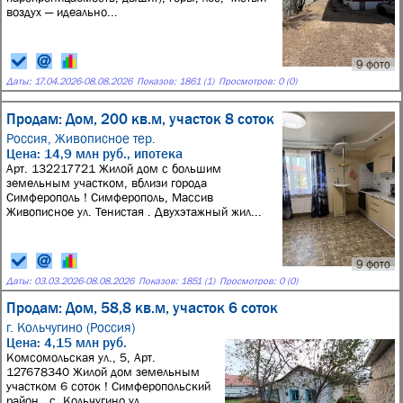
воздух — идеально...
9 фото
Даты:
17.04.2026
-
08.08.2026
Показов: 1861 (1)
Просмотров: 0 (0)
Продам: Дом, 200 кв.м, участок 8 соток
Россия,
Живописное тер.
Цена: 14,9 млн руб., ипотека
Арт. 132217721 Жилой дом с большим
земельным участком, вблизи города
Симферополь ! Симферополь, Массив
Живописное ул. Тенистая . Двухэтажный жил...
9 фото
Даты:
03.03.2026
-
08.08.2026
Показов: 1851 (1)
Просмотров: 0 (0)
Продам: Дом, 58,8 кв.м, участок 6 соток
г. Кольчугино (Россия)
Цена: 4,15 млн руб.
Комсомольская ул., 5, Арт.
127678340 Жилой дом земельным
участком 6 соток ! Симферопольский
район , с. Кольчугино ул.