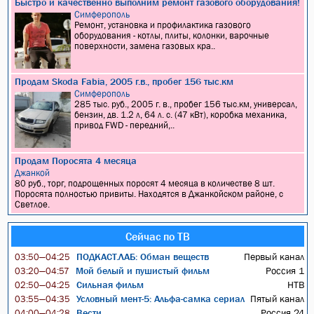
Быстро и качественно выполним ремонт газового оборудования!
Симферополь
Ремонт, установка и профилактика газового
оборудования - котлы, плиты, колонки, варочные
поверхности, замена газовых кра..
Продам Skoda Fabia, 2005 г.в., пробег 156 тыс.км
Симферополь
285 тыс. руб., 2005 г. в., пробег 156 тыс.км, универсал,
бензин, дв. 1.2 л, 64 л. с. (47 кВт), коробка механика,
привод FWD - передний,..
Продам Поросята 4 месяца
Джанкой
80 руб., торг, подрощенных поросят 4 месяца в количестве 8 шт.
Поросята полностью привиты. Находятся в Джанкойском районе, с
Светлое.
Сейчас по ТВ
ПОДКАСТ.ЛАБ: Обман веществ
Первый канал
03:50—04:25
Мой белый и пушистый фильм
Россия 1
03:20—04:57
Сильная фильм
НТВ
02:50—04:25
Условный мент-5: Альфа-самка сериал
Пятый канал
03:55—04:35
Вести
Россия 24
04:00—04:28