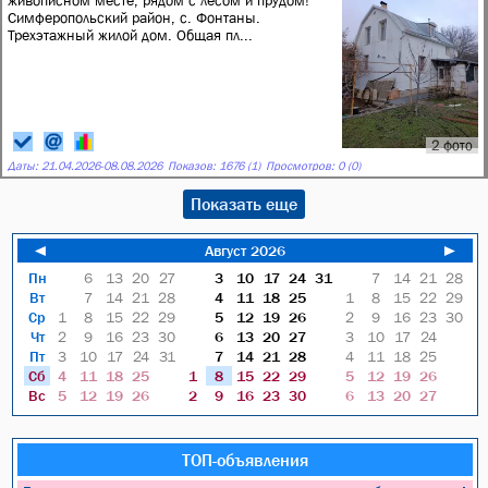
живописном месте, рядом с лесом и прудом!
Симферопольский район, с. Фонтаны.
Трехэтажный жилой дом. Общая пл...
2 фото
Даты:
21.04.2026
-
08.08.2026
Показов: 1676 (1)
Просмотров: 0 (0)
Показать еще
◄
Август 2026
►
Пн
6
13
20
27
3
10
17
24
31
7
14
21
28
Вт
7
14
21
28
4
11
18
25
1
8
15
22
29
Ср
1
8
15
22
29
5
12
19
26
2
9
16
23
30
Чт
2
9
16
23
30
6
13
20
27
3
10
17
24
Пт
3
10
17
24
31
7
14
21
28
4
11
18
25
Сб
4
11
18
25
1
8
15
22
29
5
12
19
26
Вс
5
12
19
26
2
9
16
23
30
6
13
20
27
ТОП-объявления