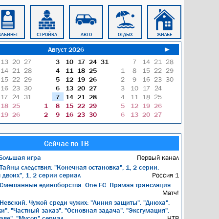
КАБИНЕТ
СТРОЙКА
АВТО
ОТДЫХ
ЖИЛЬЁ
ОФИСЫ
Август 2026
►
13
20
27
3
10
17
24
31
7
14
21
28
14
21
28
4
11
18
25
1
8
15
22
29
15
22
29
5
12
19
26
2
9
16
23
30
16
23
30
6
13
20
27
3
10
17
24
17
24
31
7
14
21
28
4
11
18
25
18
25
1
8
15
22
29
5
12
19
26
19
26
2
9
16
23
30
6
13
20
27
Сейчас по ТВ
Большая игра
Первый канал
Тайны следствия: "Конечная остановка", 1, 2 серии.
двоих", 1, 2 серии сериал
Россия 1
Смешанные единоборства. One FC. Прямая трансляция
Матч!
Невский. Чужой среди чужих: "Линия защиты". "Днюха".
и". "Частный заказ". "Основная задача". "Эксгумация".
аве". "Мусор" сериал
НТВ