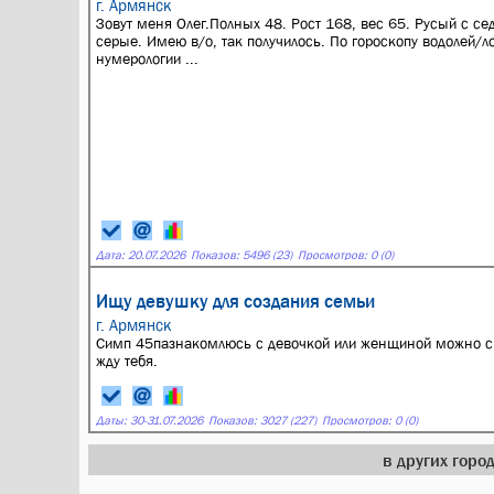
г. Армянск
Зовут меня Олег.Полных 48. Рост 168, вес 65. Русый с сед
серые. Имею в/о, так получилось. По гороскопу водолей/л
нумерологии ...
Дата:
20.07.2026
Показов: 5496 (23)
Просмотров: 0 (0)
Ищу девушку для создания семьи
г. Армянск
Симп 45пазнакомлюсь с девочкой или женщиной можно с с
жду тебя.
Даты:
30
-
31.07.2026
Показов: 3027 (227)
Просмотров: 0 (0)
в других гор