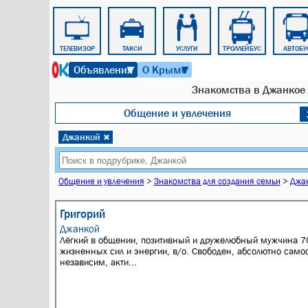
ЭЛЕКТРИЧКА
ТЕЛЕВИЗОР
ТАКСИ
УСЛУГИ
ТРОЛЛЕЙБУС
АВТОБУ
7 августа 2026 г. 17:00
Объявления
О Крыме
▼
▼
Знакомства в Джанкое 
Общение и увлечения
Джанкой
✖
Общение и увлечения
>
Знакомства для создания семьи
>
Джа
Григорий
Джанкой
Лёгкий в общении, позитивный и дружелюбный мужчина 7
жизненных сил и энергии, в/о. Свободен, абсолютно самос
независим, акти...