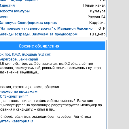
звестия
Пятый канал
овости культуры
Культура
ести
Россия 24
аникулы Светофоровых сериал
Карусель
На приёме у главного врача" с Марьяной Лысенко
ОТР
егенды эстрады. Замужем за продюсером
ТВ Центр
Свежие объявления
к под ИЖС, площадь 9.2 сот.
Береговое, Бахчисарай
4,5 млн руб., торг, ул. Фестивальная, пл. 9,2 сот., в центре
массива, прямоугольный, ровный, земли населенных пунктов,
назначение: индивидуа..
вания, гостиницы, кафе, общепит
неджер по продажам
ОО "ЭкспертГрупп"
б., занятость: полная, график работы: сменный, Вакансия
"ЭкспертГрупп".На постоянную работу требуется менеджер по
вания к кандидату: – опыт в пр..
нспорте: водители, экспедиторы, курьеры. Логистика
итель категория С
я