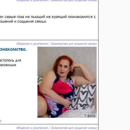
Общение и увлечения / Знакомства для создания семьи
ен серые гоза не пьющий не курящий познакомится с
ношений и создания семьи.
Общение и увлечения / Знакомства для создания семьи
 знакомство.
астополь для
возможным
7 фото
)
Общение и увлечения / Знакомства для создания семьи