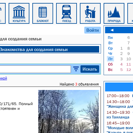
С
КУЛЬТУРА
БЛОКНОТ
ПОЕЗД
РАБОТА
ПРИРОДА
Войти
◄
Пн
6
для создания семьи
Вт
7
Ср
1
8
Знакомства для создания семьи
Чт
2
9
Пт
3
10
Сб
4
11
Искать
Вс
5
12
нкой
Найдено
3
объявления
17:00—18:00
14:30—18:00
0/171/65. Полный
"Женщина для 
тоятелен и
14:30—19:30
из Таиланда
16:45—19:00
"Молодые волк
"Козырь в рук