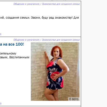
Общение и увлечения / Знакомства для создания семьи
й, создания семьи. Звони, буду рад знакомству! Для
)
Общение и увлечения / Знакомства для создания семьи
а на все 100!
арительному
еловым, Воспитанным
6 фото
)