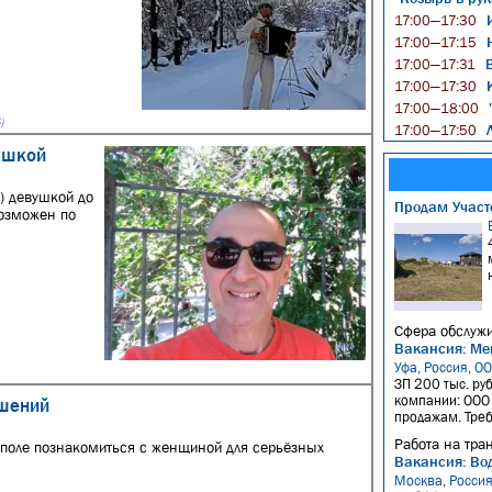
И
17:00—17:30
Н
17:00—17:15
В
17:00—17:31
К
17:00—17:30
"
17:00—18:00
)
Л
17:00—17:50
ушкой
) девушкой до
Продам Участо
возможен по
Сфера обслужи
Вакансия: Ме
Уфа, Россия, О
ЗП 200 тыс. ру
компании: ООО 
ошений
продажам. Требо
Работа на тра
поле познакомиться с женщиной для серьёзных
Вакансия: Вод
Москва, Росси