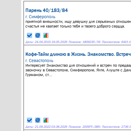
Парень 40/183/84
г. Симферополь
приятной внешности, ищу девушку для серьезных отношени
счастья не хватает только тебя и твоего доброго сердца.
Даты:
24.04.2015
-
19.05.2026
Показов: 1809235 (74)
Просмотров: 6415 (0
Кофе-Тайм длиною в Жизнь. Знакомство. Встреч
г. Севастополь
Интересует Знакомство для отношений и встреч по предв
звоночку в Севастополе, Симферополе, Ялте, Алуште с Д
Гурманом, ст...
Даты:
21.09.2022
-
03.08.2026
Показов: 200975 (385)
Просмотров: 2736 (5