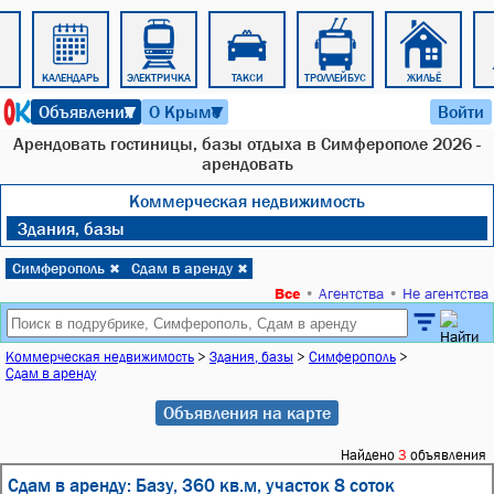
КАЛЕНДАРЬ
ЭЛЕКТРИЧКА
ТАКСИ
ТРОЛЛЕЙБУС
ЖИЛЬЁ
9 августа 2026 г. 09:00
Объявления
О Крыме
Войти
▼
▼
Арендовать гостиницы, базы отдыха в Симферополе 2026 -
арендовать
Коммерческая недвижимость
Здания, базы
Симферополь
Сдам в аренду
✖
✖
Все
•
Агентства
•
Не агентства
Коммерческая недвижимость
>
Здания, базы
>
Симферополь
>
Сдам в аренду
Объявления на карте
Найдено
3
объявления
Сдам в аренду: Базу, 360 кв.м, участок 8 соток