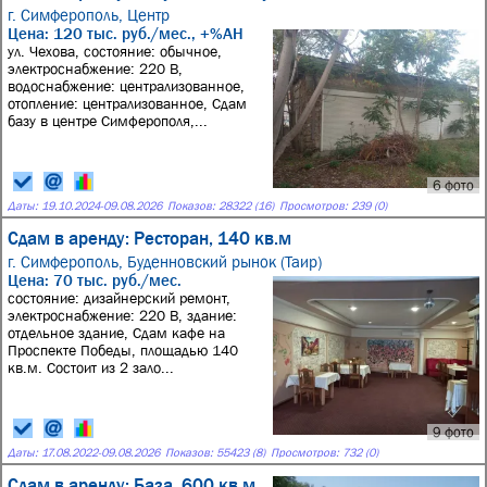
г. Симферополь,
Центр
Цена: 120 тыс. руб./мес., +%АН
ул. Чехова, состояние: обычное,
электроснабжение: 220 В,
водоснабжение: централизованное,
отопление: централизованное, Сдам
базу в центре Симферополя,...
6 фото
Даты:
19.10.2024
-
09.08.2026
Показов: 28322 (16)
Просмотров: 239 (0)
Сдам в аренду: Ресторан, 140 кв.м
г. Симферополь,
Буденновский рынок (Таир)
Цена: 70 тыс. руб./мес.
состояние: дизайнерский ремонт,
электроснабжение: 220 В, здание:
отдельное здание, Сдам кафе на
Проспекте Победы, площадью 140
кв.м. Состоит из 2 зало...
9 фото
Даты:
17.08.2022
-
09.08.2026
Показов: 55423 (8)
Просмотров: 732 (0)
Сдам в аренду: База, 600 кв.м