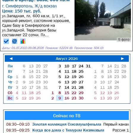
г. Симферополь,
Ж/д вокзал
Цена: 150 тыс. руб.
ул.Западная, пл. 600 кв.м, 1/1 эт.,
хороший ремонт, состояние хорошее,
Сдам базу в Симферополе на
ул.Западной. Территория базы
составляет 22 сотки. Пл...
5 фото
Даты:
01.07.2022
-
09.08.2026
Показов: 52224 (8)
Просмотров: 504 (0)
◄
Август 2026
►
Пн
6
13
20
27
3
10
17
24
31
7
14
21
28
Вт
7
14
21
28
4
11
18
25
1
8
15
22
29
Ср
1
8
15
22
29
5
12
19
26
2
9
16
23
30
Чт
2
9
16
23
30
6
13
20
27
3
10
17
24
Пт
3
10
17
24
31
7
14
21
28
4
11
18
25
Сб
4
11
18
25
1
8
15
22
29
5
12
19
26
Вс
5
12
19
26
2
9
16
23
30
6
13
20
27
Сейчас по ТВ
Золотая коллекция Союзмультфильма
Первый канал
08:30—09:10
Когда все дома с Тимуром Кизяковым
Россия 1
08:35—09:25