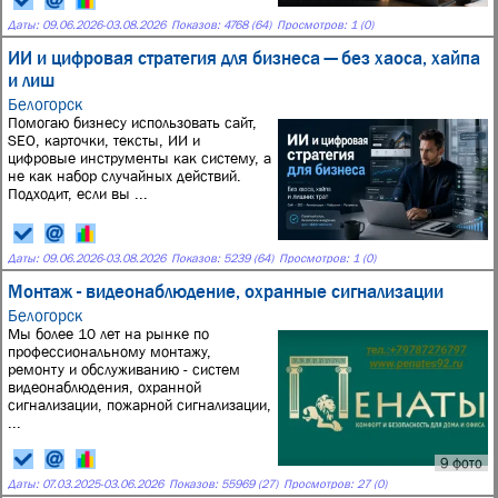
Даты:
09.06.2026
-
03.08.2026
Показов: 4768 (64)
Просмотров: 1 (0)
ИИ и цифровая стратегия для бизнеса — без хаоса, хайпа
и лиш
Белогорск
Помогаю бизнесу использовать сайт,
SEO, карточки, тексты, ИИ и
цифровые инструменты как систему, а
не как набор случайных действий.
Подходит, если вы ...
Даты:
09.06.2026
-
03.08.2026
Показов: 5239 (64)
Просмотров: 1 (0)
Монтаж - видеонаблюдение, охранные сигнализации
Белогорск
Мы более 10 лет на рынке по
профессиональному монтажу,
ремонту и обслуживанию - систем
видеонаблюдения, охранной
сигнализации, пожарной сигнализации,
...
9 фото
Даты:
07.03.2025
-
03.06.2026
Показов: 55969 (27)
Просмотров: 27 (0)