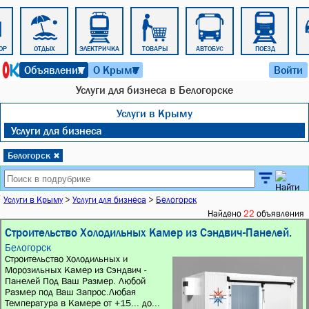
ОР
ОТДЫХ
ЭЛЕКТРИЧКА
ТОВАРЫ
АВТОБУС
ПОЕЗД
7 августа 2026 г. 21:16
Объявления
О Крыме
Войти
▼
▼
Услуги для бизнеса в Белогорске
Услуги в Крыму
Услуги для бизнеса
Белогорск
✖
Услуги в Крыму
>
Услуги для бизнеса
>
Белогорск
Найдено
22
объявления
Строительство Холодильных Камер из Сэндвич-Панелей.
Белогорск
Строительство Холодильных и
Морозильных Камер из Сэндвич -
Панелей Под Ваш Размер. Любой
Размер под Ваш Запрос.Любая
Температура в Камере от +15... до...