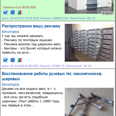
Премиум-5 до 08.08.2026
9 фото
Даты:
04.09.2024
-
03.08.2026
Показов: 198569 (231)
Просмотров: 661 (0)
Распространим вашу рекламу
Белогорск
У нас вы можете заказать:
- Рекламу по почтовым ящикам
- Реклама визиток под дворники авто
- Хенгеры - это буклет который можно
повесить на ручк...
Даты:
03.10.2020
-
07.08.2026
Показов: 91788 (73)
Просмотров: 741 (0)
Восстановление работы рулевых тяг, наконечников,
шаровых
Белогорск
Делаем на все модели авто, в т. ч.
грузовые, пассажирские, квадроциклы
- все узлы где есть подобные
шарниры. Опыт работы с 1985 года,
мы первые в этом...