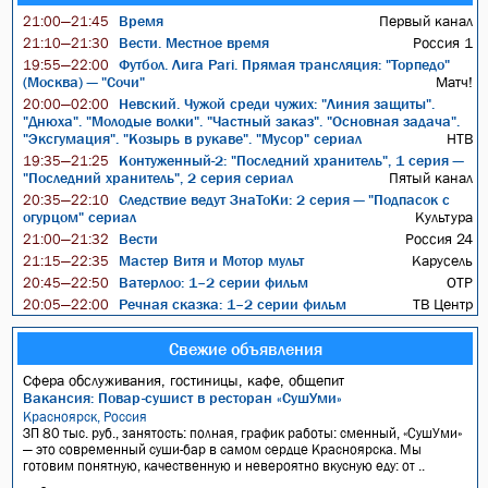
Время
Первый канал
21:00—21:45
Вести. Местное время
Россия 1
21:10—21:30
Футбол. Лига Pari. Прямая трансляция: "Торпедо"
19:55—22:00
(Москва) — "Сочи"
Матч!
Невский. Чужой среди чужих: "Линия защиты".
20:00—02:00
"Днюха". "Молодые волки". "Частный заказ". "Основная задача".
"Эксгумация". "Козырь в рукаве". "Мусор" сериал
НТВ
Контуженный-2: "Последний хранитель", 1 серия —
19:35—21:25
"Последний хранитель", 2 серия сериал
Пятый канал
Следствие ведут ЗнаТоКи: 2 серия — "Подпасок с
20:35—22:10
огурцом" сериал
Культура
Вести
Россия 24
21:00—21:32
Мастер Витя и Мотор мульт
Карусель
21:15—22:35
Ватерлоо: 1–2 серии фильм
ОТР
20:45—22:50
Речная сказка: 1–2 серии фильм
ТВ Центр
20:05—22:00
Свежие объявления
Сфера обслуживания, гостиницы, кафе, общепит
Вакансия: Повар-сушист в ресторан «СушУми»
Красноярск, Россия
ЗП 80 тыс. руб., занятость: полная, график работы: сменный, «СушУми»
— это современный суши-бар в самом сердце Красноярска. Мы
готовим понятную, качественную и невероятно вкусную еду: от ..