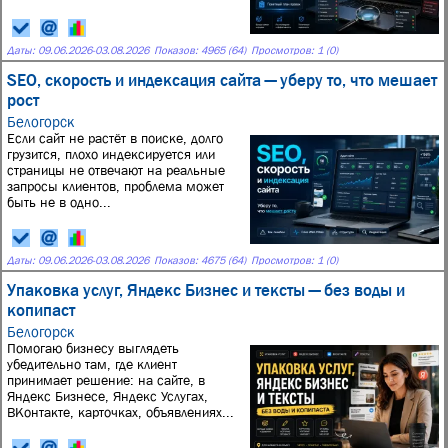
Даты:
09.06.2026
-
03.08.2026
Показов: 4965 (64)
Просмотров: 1 (0)
SEO, скорость и индексация сайта — уберу то, что мешает
рост
Белогорск
Если сайт не растёт в поиске, долго
грузится, плохо индексируется или
страницы не отвечают на реальные
запросы клиентов, проблема может
быть не в одно...
Даты:
09.06.2026
-
03.08.2026
Показов: 4675 (64)
Просмотров: 1 (0)
Упаковка услуг, Яндекс Бизнес и тексты — без воды и
копипаст
Белогорск
Помогаю бизнесу выглядеть
убедительно там, где клиент
принимает решение: на сайте, в
Яндекс Бизнесе, Яндекс Услугах,
ВКонтакте, карточках, объявлениях...