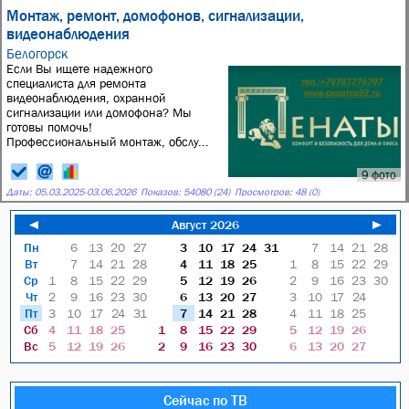
Монтаж, ремонт, домофонов, сигнализации,
видеонаблюдения
Белогорск
Если Вы ищете надежного
специалиста для ремонта
видеонаблюдения, охранной
сигнализации или домофона? Мы
готовы помочь!
Профессиональный монтаж, обслу...
9 фото
Даты:
05.03.2025
-
03.06.2026
Показов: 54080 (24)
Просмотров: 48 (0)
◄
Август 2026
►
Пн
6
13
20
27
3
10
17
24
31
7
14
21
28
Вт
7
14
21
28
4
11
18
25
1
8
15
22
29
Ср
1
8
15
22
29
5
12
19
26
2
9
16
23
30
Чт
2
9
16
23
30
6
13
20
27
3
10
17
24
Пт
3
10
17
24
31
7
14
21
28
4
11
18
25
Сб
4
11
18
25
1
8
15
22
29
5
12
19
26
Вс
5
12
19
26
2
9
16
23
30
6
13
20
27
Сейчас по ТВ