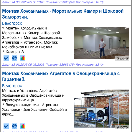
Даты:
24.06.2025
-
05.08.2026
Показов: 82896 (94)
Просмотров: 16 (0)
Монтаж Холодильных - Морозильных Камер и Шоковой
Заморозки.
Белогорск
* Монтаж Холодильных и
Морозильных Камер и Шоковой
Заморозки. Монтаж Холодильных
Агрегатов и Установок. Монтаж
Моноблоков и Сплит Систем.
* Камеры З...
9 фото
Даты:
13.06.2025
-
05.08.2026
Показов: 83985 (75)
Просмотров: 13 (0)
Монтаж Холодильных Агрегатов в Овощехранилища с
Гарантией.
Белогорск
Монтаж и Установка Агрегатов
Холодильных в Овощехранилища и
Фруктохранилища.
* Воздухоохладители - Агрегаты -
Установки - Для Хранения Овощей и
Фрук...
9 фото