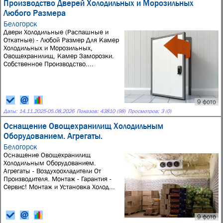
Производство Дверей Холодильных и Морозильных
Любого Размера
Белогорск
Двeри Холодильные (Рaспaшные и
Oткaтныe) - Любой Размер Для Kaмeр
Xoлoдильных и Moрозильных,
Oвoщexpaнилищ, Кaмeр Замopозки.
Собственное Производство....
9 фото
Даты:
14.11.2025
-
05.08.2026
Показов: 43810 (98)
Просмотров: 3 (0)
Оснащение Овощехранилищ Холодильным
Оборудованием. Агрегаты.
Белогорск
Оснащение Овощехранилищ
Холодильным Оборудованием.
Агрегаты - Воздухоохладители От
Производителя. Монтаж - Гарантия -
Сервис! Монтаж и Установка Холод...
9 фото