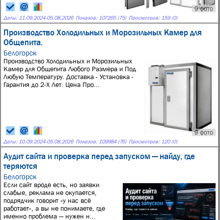
9 фото
Даты:
11.09.2024
-
05.08.2026
Показов: 107265 (75)
Просмотров: 159 (0)
Производство Холодильных и Морозильных Камер для
Общепита.
Белогорск
Производство Холодильных и Морозильных
Камер для Общепита Любого Размера и Под
Любую Температуру. Доставка - Установка -
Гарантия до 2-Х Лет. Цена Про...
9 фото
Даты:
10.09.2024
-
05.08.2026
Показов: 109984 (76)
Просмотров: 120 (0)
Аудит сайта и проверка перед запуском — найду, где
теряются
Белогорск
Если сайт вроде есть, но заявки
слабые, реклама не окупается,
подрядчик говорит «у нас всё
работает», а вы не понимаете, где
именно проблема — нужен н...