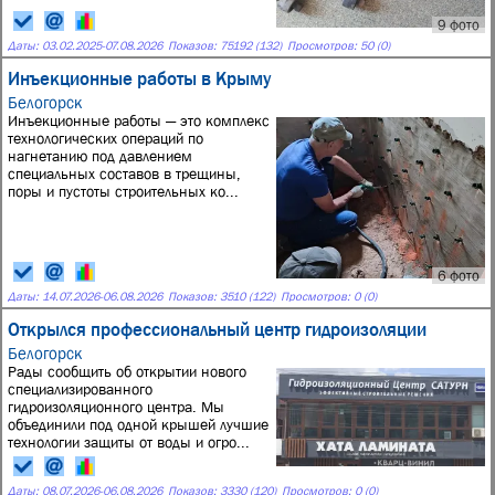
9 фото
Даты:
03.02.2025
-
07.08.2026
Показов: 75192 (132)
Просмотров: 50 (0)
Инъекционные работы в Крыму
Белогорск
Инъекционные работы — это комплекс
технологических операций по
нагнетанию под давлением
специальных составов в трещины,
поры и пустоты строительных ко...
6 фото
Даты:
14.07.2026
-
06.08.2026
Показов: 3510 (122)
Просмотров: 0 (0)
Открылся профессиональный центр гидроизоляции
Белогорск
Рады сообщить об открытии нового
специализированного
гидроизоляционного центра. Мы
объединили под одной крышей лучшие
технологии защиты от воды и огро...
Даты:
08.07.2026
-
06.08.2026
Показов: 3330 (120)
Просмотров: 0 (0)