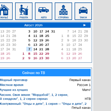
ЖИЛЬЁ
РАБОТА
АВТО
СТРОЙКА
ТАКСИ
БЛОКНОТ
Август 2026
►
13
20
27
3
10
17
24
31
7
14
21
28
14
21
28
4
11
18
25
1
8
15
22
29
15
22
29
5
12
19
26
2
9
16
23
30
16
23
30
6
13
20
27
3
10
17
24
17
24
31
7
14
21
28
4
11
18
25
18
25
1
8
15
22
29
5
12
19
26
19
26
2
9
16
23
30
6
13
20
27
Сейчас по ТВ
Модный приговор
Первый канал
Местное время
Россия 1
Лучшие из лучших
Матч!
Лесник. Своя земля: "Мордобой", 1, 2 серии,
й синдром", 1, 2 серии сериал
НТВ
Контуженный: "Отцы и дети", 1 серия — "Отцы и дети", 2
Пятый канал