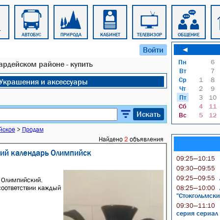
АВТОБУС
ПРИРОДА
КАБИНЕТ
ТЕЛЕВИЗОР
ОБЩЕНИЕ
Войти
◄
Пн
6
ардейском районе - купить
Вт
7
Ср
1
8
Украшения и аксессуары
Чт
2
9
Пт
3
10
Сб
4
11
Искать
Вс
5
12
йское
>
Продам
Найдено
2
объявления
кий календарь Олимпийск
09:25—10:15
09:30—09:55
09:25—09:55
ь Олимпийский.
 соответствии каждый
08:25—10:00
"Стокгольмски
09:30—11:10
серия сериал