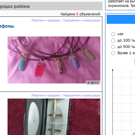
работает на ры
городах района
охранников. Тр
Найдено
6
объявлений
Покупки и продажи / Украшения и аксессуары
ефоны.
нет
до 100 т
до 500 т
более 1 
8 фото
Покупки и продажи / Украшения и аксессуары