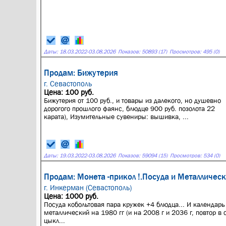
Даты:
18.03.2022
-
03.08.2026
Показов: 50893 (17)
Просмотров: 495 (0)
Продам: Бижутерия
г. Севастополь
Цена: 100 руб.
Бижутерия от 100 руб., и товары из далекого, но душевно
дорогого прошлого фаянс, блюдце 900 руб. позолота 22
карата), Изумительные сувениры: вышивка, ...
Даты:
19.03.2022
-
03.08.2026
Показов: 59094 (15)
Просмотров: 534 (0)
Продам: Монета -прикол !.Посуда и Металличес
г. Инкерман (Севастополь)
Цена: 1000 руб.
Посуда кобольтовая пара кружек +4 блюдца... И календар
металлический на 1980 гг (и на 2008 г и 2036 г, повтор в
цыкл...