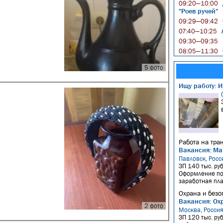
09:20—10:00
"Роев ручей"
09:29—09:42
Л
07:40—10:25
09:30—09:35
08:05—11:30
5 фото
Ищу работу: И
Работа на тра
Вакансия: Ма
Павловск, Росс
ЗП 140 тыс. руб
Оформление по 
заработная плат
Охрана и безо
Вакансия: Ох
2 фото
Москва, Росси
ЗП 120 тыс. руб