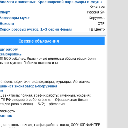
Диалоги о животных: Красноярский парк флоры и фауны
Культура
Спорт
Россия 24
апозавры мульт
Карусель
Новости
ОТР
Сорок розовых кустов: 1–3 серии фильм
ТВ Центр
Свежие объявления
щу работу
Симферополь
ЗП 500 руб./час, Квартирные переезды уборка территории
вывоз мусора. Побелка окраска и тд.
нспорте: водители, экспедиторы, курьеры. Логистика
шинист экскаватора-погрузчика
ия
., занятость: полная, график работы: сменный, Условия:
ТК РФ с первого рабочего дня. – Официальная белая
а два раза в месяц. – 5/2; – обеспечен..
пасность
ранник
я
., занятость: полная, график работы: вахта, ООО ЧОП ФАЙ-ТЕР