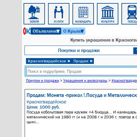
ТРОЛЛЕЙБУС
ЗЕМЛЯ
УСЛУГИ
КАЛЕНДАРЬ
КУЛЬТУРА
ПОЕЗД
7 августа 2026 г. 09:30
Объявления
О Крыме
▼
▼
Купить украшения в Красногв
Покупки и продажи
Красногвардейское
Продам
✖
✖
Покупки и продажи
>
Украшения и аксессуары
>
Красногварде
Продам: Монета -прикол !.Посуда и Металличес
Красногвардейское
Цена: 1000 руб.
Посуда кобольтовая пара кружек +4 блюдца... И календар
металлический на 1980 гг (и на 2008 г и 2036 г, повтор в
цыкл...