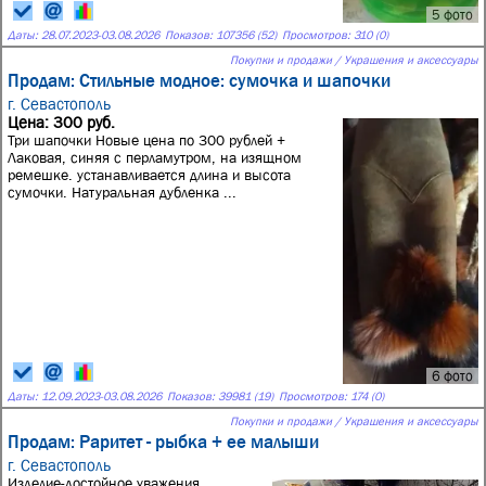
5 фото
Даты:
28.07.2023
-
03.08.2026
Показов: 107356 (52)
Просмотров: 310 (0)
Покупки и продажи / Украшения и аксессуары
Продам: Стильные модное: сумочка и шапочки
г. Севастополь
Цена: 300 руб.
Три шапочки Новые цена по 300 рублей +
Лаковая, синяя с перламутром, на изящном
ремешке. устанавливается длина и высота
сумочки. Натуральная дубленка ...
6 фото
Даты:
12.09.2023
-
03.08.2026
Показов: 39981 (19)
Просмотров: 174 (0)
Покупки и продажи / Украшения и аксессуары
Продам: Раритет - рыбка + ее малыши
г. Севастополь
Изделие-достойное уважения,