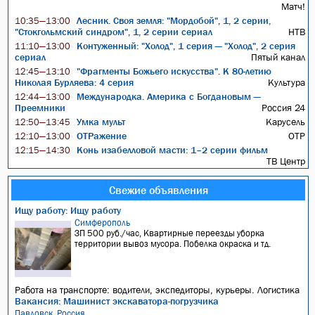
Матч!
Лесник. Своя земля: "Мордобой", 1, 2 серии,
10:35—13:00
"Стокгольмский синдром", 1, 2 серии сериал
НТВ
Контуженный: "Холод", 1 серия — "Холод", 2 серия
11:10—13:00
сериал
Пятый канал
"Фрагменты Божьего искусства". К 80-летию
12:45—13:10
Николая Бурляева: 4 серия
Культура
Международка. Америка с Богдановым —
12:44—13:00
Преемники
Россия 24
Умка мульт
Карусель
12:50—13:45
ОТРажение
ОТР
12:10—13:00
Конь изабелловой масти: 1–2 серии фильм
12:15—14:30
ТВ Центр
Свежие объявления
Ищу работу: Ищу работу
Симферополь
ЗП 500 руб./час, Квартирные переезды уборка
территории вывоз мусора. Побелка окраска и тд.
Работа на транспорте: водители, экспедиторы, курьеры. Логистика
Вакансия: Машинист экскаватора-погрузчика
Павловск, Россия