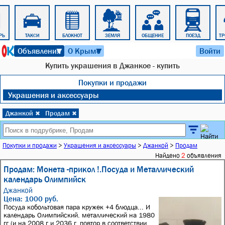
РЬ
ТАКСИ
БЛОКНОТ
ЗЕМЛЯ
ОБЩЕНИЕ
ПОЕЗД
ТР
7 августа 2026 г. 12:57
Объявления
О Крыме
Войти
▼
▼
Купить украшения в Джанкое - купить
Покупки и продажи
Украшения и аксессуары
Джанкой
Продам
✖
✖
Покупки и продажи
>
Украшения и аксессуары
>
Джанкой
>
Продам
Найдено
2
объявления
Продам: Монета -прикол !.Посуда и Металлический
календарь Олимпийск
Джанкой
Цена: 1000 руб.
Посуда кобольтовая пара кружек +4 блюдца... И
календарь Олимпийский. металлический на 1980
гг (и на 2008 г и 2036 г, повтор в соответствии