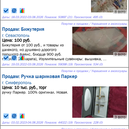
8 фото
Даты:
18.03.2022
-
03.08.2026
Показов: 50897 (21)
Просмотров: 495 (0)
Покупки и продажи / Украшения и аксессуары
Продам: Бижутерия
г. Севастополь
Цена: 100 руб.
Бижутерия от 100 руб., и товары из
далекого, но душевно дорогого
прошлого фаянс, блюдце 900 руб.
9 фото
позолота 22 карата), Изумительные сувениры: вышивка, ...
Даты:
19.03.2022
-
03.08.2026
Показов: 59098 (19)
Просмотров: 534 (0)
Покупки и продажи / Украшения и аксессуары
Продам: Ручка шариковая Паркер
г. Симферополь
Цена: 10 тыс. руб., торг
ручку Паркер. 100% оригинал. Новая.
3 фото
Даты:
03.02.2023
-
04.08.2026
Показов: 44022 (19)
Просмотров: 228 (0)