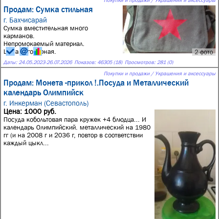
Покупки и продажи / Украшения и аксессуары
Продам: Сумка стильная
г. Бахчисарай
Сумка вместительная много
карманов.
Непромокаемый материал.
Цена договорная.
2 фото
Даты:
24.05.2023
-
26.07.2026
Показов: 46305 (18)
Просмотров: 281 (0)
Покупки и продажи / Украшения и аксессуары
Продам: Монета -прикол !.Посуда и Металлический
календарь Олимпийск
г. Инкерман (Севастополь)
Цена: 1000 руб.
Посуда кобольтовая пара кружек +4 блюдца... И
календарь Олимпийский. металлический на 1980
гг (и на 2008 г и 2036 г, повтор в соответствии
каждый цыкл...