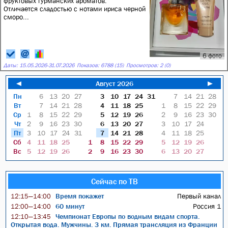
фруктовых гурманских ароматов.
Отличается сладостью с нотами ириса черной
сморо...
6 фото
Даты:
15.05.2026
-
31.07.2026
Показов: 6788 (15)
Просмотров: 2 (0)
◄
Август 2026
►
Пн
6
13
20
27
3
10
17
24
31
7
14
21
28
Вт
7
14
21
28
4
11
18
25
1
8
15
22
29
Ср
1
8
15
22
29
5
12
19
26
2
9
16
23
30
Чт
2
9
16
23
30
6
13
20
27
3
10
17
24
Пт
3
10
17
24
31
7
14
21
28
4
11
18
25
Сб
4
11
18
25
1
8
15
22
29
5
12
19
26
Вс
5
12
19
26
2
9
16
23
30
6
13
20
27
Сейчас по ТВ
Время покажет
Первый канал
12:15—14:00
60 минут
Россия 1
12:00—14:00
Чемпионат Европы по водным видам спорта.
12:10—13:45
Открытая вода. Мужчины. 3 км. Прямая трансляция из Франции