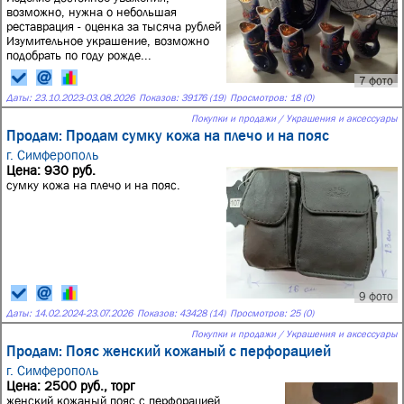
возможно, нужна о небольшая
реставрация - оценка за тысяча рублей
Изумительное украшение, возможно
подобрать по году рожде...
7 фото
Даты:
23.10.2023
-
03.08.2026
Показов: 39176 (19)
Просмотров: 18 (0)
Покупки и продажи / Украшения и аксессуары
Продам: Продам сумку кожа на плечо и на пояс
г. Симферополь
Цена: 930 руб.
сумку кожа на плечо и на пояс.
9 фото
Даты:
14.02.2024
-
23.07.2026
Показов: 43428 (14)
Просмотров: 25 (0)
Покупки и продажи / Украшения и аксессуары
Продам: Пояс женский кожаный с перфорацией
г. Симферополь
Цена: 2500 руб., торг
женский кожаный пояс с перфорацией.