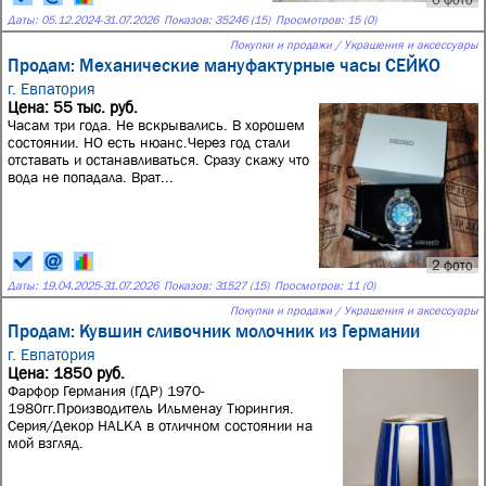
Даты:
05.12.2024
-
31.07.2026
Показов: 35246 (15)
Просмотров: 15 (0)
Покупки и продажи / Украшения и аксессуары
Продам: Механические мануфактурные часы СЕЙКО
г. Евпатория
Цена: 55 тыс. руб.
Часам три года. Не вскрывались. В хорошем
состоянии. НО есть нюанс.Через год стали
отставать и останавливаться. Сразу скажу что
вода не попадала. Врат...
2 фото
Даты:
19.04.2025
-
31.07.2026
Показов: 31527 (15)
Просмотров: 11 (0)
Покупки и продажи / Украшения и аксессуары
Продам: Кувшин сливочник молочник из Германии
г. Евпатория
Цена: 1850 руб.
Фарфор Германия (ГДР) 1970-
1980гг.Производитель Ильменау Тюрингия.
Серия/Декор HALKA в отличном состоянии на
мой взгляд.