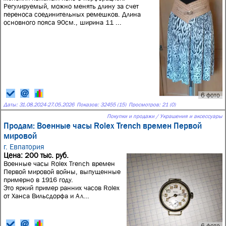
Регулируемый, можно менять длину за счет
переноса соединительных ремешков. Длина
основного пояса 90см., ширина 11 ...
6 фото
Даты:
31.08.2024
-
27.05.2026
Показов: 32455 (15)
Просмотров: 21 (0)
Покупки и продажи / Украшения и аксессуары
Продам: Военные часы Rolex Trench времен Первой
мировой
г. Евпатория
Цена: 200 тыс. руб.
Военные часы Rolex Trench времен
Первой мировой войны, выпущенные
примерно в 1916 году.
Это яркий пример ранних часов Rolex
от Ханса Вильсдорфа и Ал...
6 фото