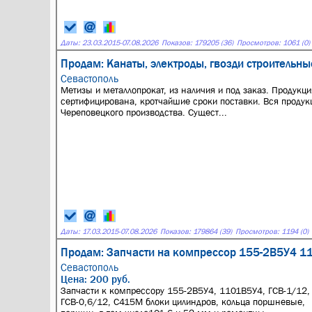
Даты:
23.03.2015
-
07.08.2026
Показов: 179205 (36)
Просмотров: 1061 (0)
Продам: Канаты, электроды, гвозди строительны
Севастополь
Метизы и металлопрокат, из наличия и под заказ. Продукци
сертифицирована, кротчайшие сроки поставки. Вся продук
Череповецкого производства. Сущест...
Даты:
17.03.2015
-
07.08.2026
Показов: 179864 (39)
Просмотров: 1194 (0)
Продам: Запчасти на компрессор 155-2В5У4 1
Севастополь
Цена: 200 руб.
Запчасти к компрессору 155-2В5У4, 1101В5У4, ГСВ-1/12,
ГСВ-0,6/12, С415М блоки цилиндров, кольца поршневые,