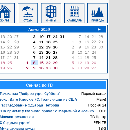
ЖИЛЬЁ
ОТДЫХ
ОФИСЫ
КАЛЕНДАРЬ
ПРИРОДА
БЛОКНОТ
Август 2026
►
13
20
27
3
10
17
24
31
7
14
21
28
14
21
28
4
11
18
25
1
8
15
22
29
15
22
29
5
12
19
26
2
9
16
23
30
16
23
30
6
13
20
27
3
10
17
24
17
24
31
7
14
21
28
4
11
18
25
18
25
1
8
15
22
29
5
12
19
26
19
26
2
9
16
23
30
6
13
20
27
Сейчас по ТВ
Телеканал "Доброе утро. Суббота"
Первый канал
окс. Bare Knuckle FC. Трансляция из США
Матч!
асследование Эдуарда Петрова
Россия 24
"На приёме у главного врача" с Марьяной Лысенко
ОТР
Москва резиновая
ТВ Центр
С бодрым утром!
РЕН ТВ
Мультфильмы мульт
ТВ-3