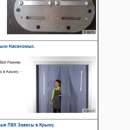
9 фото
ыли Насекомых.
бой Размер
о в Крыму. -
9 фото
вые ПВХ Завесы в Крыму.