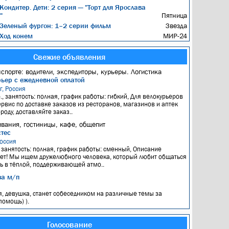
Кондитер. Дети: 2 серия — "Торт для Ярослава
"
Пятница
Зеленый фургон: 1–2 серии фильм
Звезда
Ход конем
МИР-24
Свежие объявления
нспорте: водители, экспедиторы, курьеры. Логистика
рьер с ежедневной оплатой
г, Россия
., занятость: полная, график работы: гибкий, Для велокурьеров
ервис по доставке заказов из ресторанов, магазинов и аптек
роду, доставляйте заказ..
вания, гостиницы, кафе, общепит
тес
оссия
, занятость: полная, график работы: сменный, Описание
ет! Мы ищем дружелюбного человека, который любит общаться
ть в тёплой, поддерживающей атмо..
за м/п
, девушка, станет собеседником на различные темы за
омощь) ).
Голосование