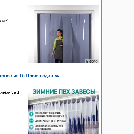
вис"
9 фото
оновые От Производителя.
ителя За 1
.