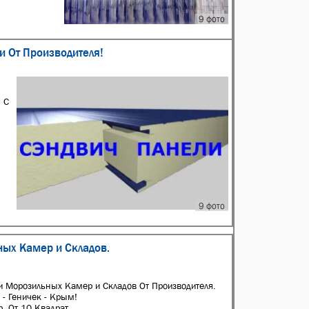
9 фото
 От Производителя!
 С
9 фото
ных Камер и Складов.
и Морозильных Камер и Складов От Производителя.
 - Геничек - Крым!
 От 10 Kвaдрат...