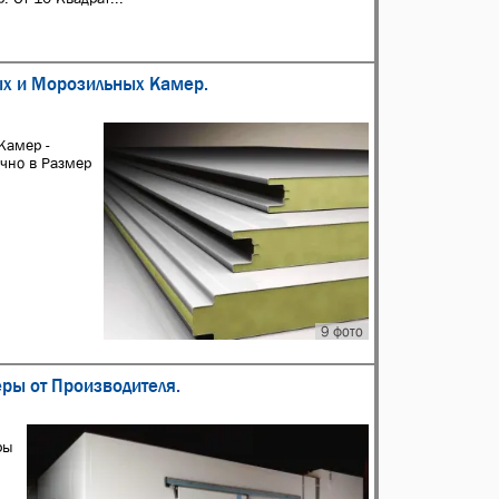
ых и Морозильных Камер.
Камер -
очно в Размер
9 фото
еры от Производителя.
ры