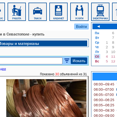
БУС
РАБОТА
ТАКСИ
КАБИНЕТ
УСЛУГИ
ЭЛЕКТРИЧКА
Войти
◄
Пн
6
и в Севастополе - купить
Вт
7
Ср
1
8
Товары и материалы
Чт
2
9
Пт
3
10
Сб
4
11
Искать
Вс
5
12
одам
Показано
30
объявлений из 31
06:00—09:45
Б
06:00—07:00
Р
06:05—07:00
06:00—06:25
06:05—06:25
06:00—08:30
06:00—09:00