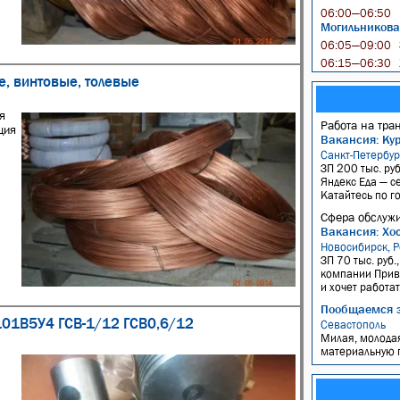
06:00—06:50
Могильникова
06:05—09:00
06:15—06:30
е, винтовые, толевые
я
Работа на тра
ция
Вакансия: Ку
Санкт-Петербур
ЗП 200 тыс. руб
Яндекс Еда — с
Катайтесь по го
Сфера обслужи
Вакансия: Хос
Новосибирск, Р
ЗП 70 тыс. руб.
компании Прив
и хочет работа
Пообщаемся 
101В5У4 ГСВ-1/12 ГСВ0,6/12
Севастополь
Милая, молодая
материальную п