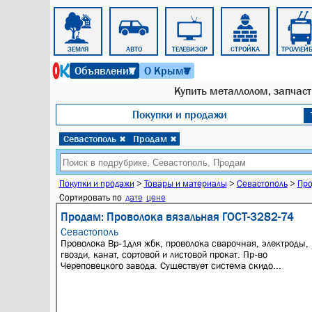
АВТОБУС
ЗЕМЛЯ
АВТО
ТЕЛЕВИЗОР
СТРОЙКА
ТРОЛЛЕЙ
8 августа 2026 г. 06:16
Объявления
О Крыме
▼
▼
Купить металлолом, запчаст
Покупки и продажи
Севастополь
Продам
✖
✖
Покупки и продажи
>
Товары и материалы
>
Севастополь
>
Пр
Сортировать по
дате
цене
Продам: Проволока вязальная ГОСТ-3282-74
Севастополь
Проволока Вр-1для жбк, проволока сварочная, электроды,
гвозди, канат, сортовой и листовой прокат. Пр-во
Череповецкого завода. Существует система скидо...