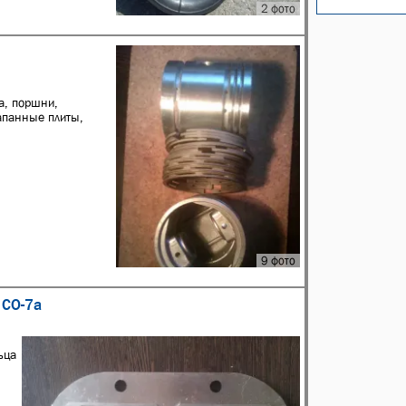
2 фото
а, поршни,
апанные плиты,
9 фото
 СО-7а
ьца
ы