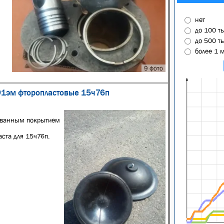
нет
до 100 т
до 500 т
более 1 
9 фото
91эм фторопластовые 15ч76п
ованным покрытием
ста для 15ч76п.